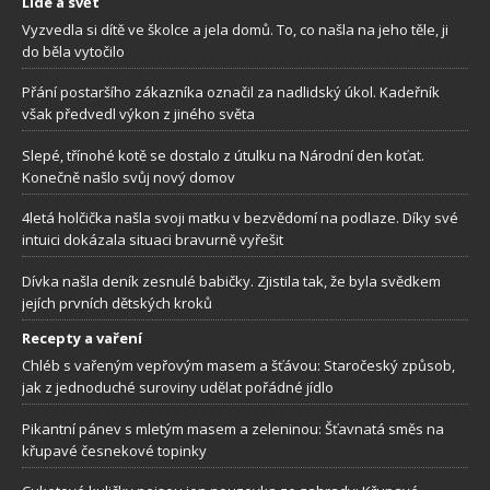
Lidé a svět
Vyzvedla si dítě ve školce a jela domů. To, co našla na jeho těle, ji
do běla vytočilo
Přání postaršího zákazníka označil za nadlidský úkol. Kadeřník
však předvedl výkon z jiného světa
Slepé, třínohé kotě se dostalo z útulku na Národní den koťat.
Konečně našlo svůj nový domov
4letá holčička našla svoji matku v bezvědomí na podlaze. Díky své
intuici dokázala situaci bravurně vyřešit
Dívka našla deník zesnulé babičky. Zjistila tak, že byla svědkem
jejích prvních dětských kroků
Recepty a vaření
Chléb s vařeným vepřovým masem a šťávou: Staročeský způsob,
jak z jednoduché suroviny udělat pořádné jídlo
Pikantní pánev s mletým masem a zeleninou: Šťavnatá směs na
křupavé česnekové topinky