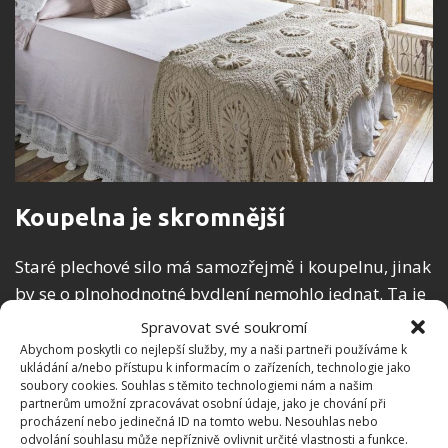
Koupelna je skromnější
Staré plechové silo má samozřejmě i koupelnu, jinak
by se o plnohodnotné bydlení nemohlo jednat. Ta je
sice skromnější, ale o to více dokáže vyniknout právě
Spravovat své soukromí
její celkový rustikální styl, který dané místnosti jasně
Abychom poskytli co nejlepší služby, my a naši partneři používáme k
ukládání a/nebo přístupu k informacím o zařízeních, technologie jako
dominuje. Dřevo a oprýskaná barva jsou kombinací,
soubory cookies. Souhlas s těmito technologiemi nám a našim
která vypadá skvěle. Zajímavými prvky jsou třeba
partnerům umožní zpracovávat osobní údaje, jako je chování při
procházení nebo jedinečná ID na tomto webu. Nesouhlas nebo
drobné police ve formě výklenků ve stěnách.
odvolání souhlasu může nepříznivě ovlivnit určité vlastnosti a funkce.