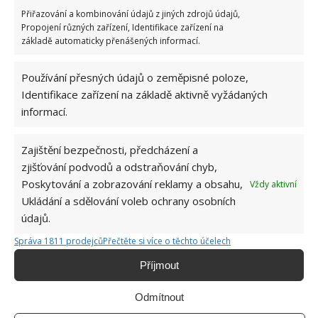
Přiřazování a kombinování údajů z jiných zdrojů údajů,
Propojení různých zařízení, Identifikace zařízení na
základě automaticky přenášených informací.
Používání přesných údajů o zeměpisné poloze,
Identifikace zařízení na základě aktivně vyžádaných
informací.
Zajištění bezpečnosti, předcházení a
Zcela unikátní design
zjišťování podvodů a odstraňování chyb,
Poskytování a zobrazování reklamy a obsahu,
Vždy aktivní
V rámci jednotlivých místností je možné vidět, čím je
Ukládání a sdělování voleb ochrany osobních
bydlení ve starém plechovém silu se dvěma
údajů.
nástavbami tak unikátní. Nejenom v tom, že jde o
Správa 1811 prodejců
Přečtěte si více o těchto účelech
bydlení plnohodnotné, ale hlavně v tom, že kle
Příjmout
bydlet v domě, které je zcela unikátní svým
designem. A to lze říci jak ve chvíli, kdy stojíme před
Odmítnout
ním, tak i ve chvíli, kdy vejdeme dovnitř.