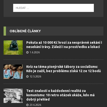
OBLÍBENÉ ČLÁNKY
Pokuta až 10 000 Kč hrozí za nesprávné sekání i
nesekání trávy. Záleží i na prostředku a lokaci
1.6.2026
Kvíz na téma pionýrské tábory za socialismu:
Kdo je zažil, bez problému získá 12 ze 12 bodů
12.5.2026
Test znalostí o každodenní realitě za
komunismu: 10 retro otázek ukáže, kdo má
dobrý přehled
23.6.2026