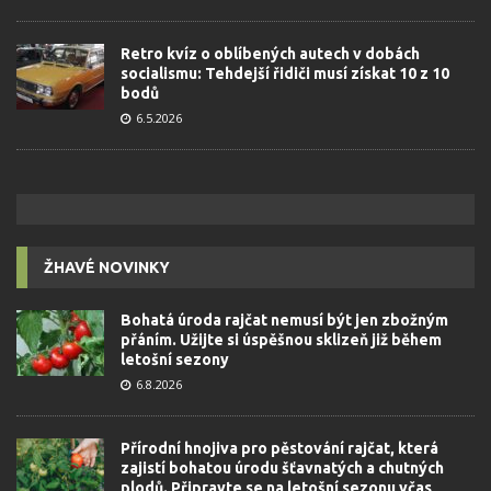
Retro kvíz o oblíbených autech v dobách
socialismu: Tehdejší řidiči musí získat 10 z 10
bodů
6.5.2026
ŽHAVÉ NOVINKY
Bohatá úroda rajčat nemusí být jen zbožným
přáním. Užijte si úspěšnou sklizeň již během
letošní sezony
6.8.2026
Přírodní hnojiva pro pěstování rajčat, která
zajistí bohatou úrodu šťavnatých a chutných
plodů. Připravte se na letošní sezonu včas