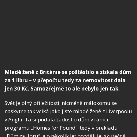
Mladé ženě z Británie se poštěstilo a získala dům
za 1 libru – v přepočtu tedy za nemovitost dala
jen 30 Kč. Samozřejmě to ale nebylo jen tak.
Svět je plný příležitostí, nicméně málokomu se
naskytne tak velká jako jisté mladé ženě z Liverpoolu
v Anglii. Ta si podala žádost o dům v rámci
programu „Homes for Pound“, tedy v překladu
„Dům za libru“, a o několik let později jej skutečně