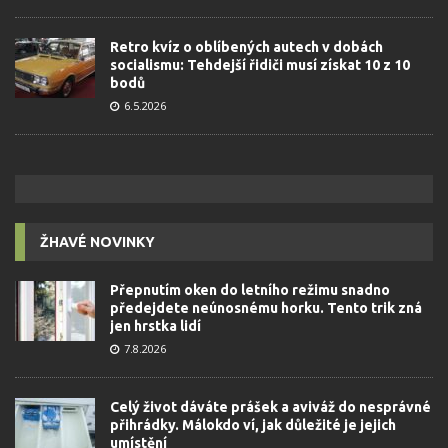
Retro kvíz o oblíbených autech v dobách
socialismu: Tehdejší řidiči musí získat 10 z 10
bodů
6.5.2026
ŽHAVÉ NOVINKY
Přepnutím oken do letního režimu snadno
předejdete neúnosnému horku. Tento trik zná
jen hrstka lidí
7.8.2026
Celý život dáváte prášek a aviváž do nesprávné
přihrádky. Málokdo ví, jak důležité je jejich
umístění