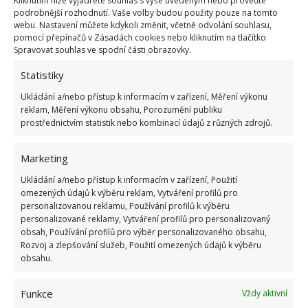
Kliknutím níže vyjádřete souhlas s výše uvedeným nebo proveďte
Zdroje:
Newsweek
,
Bankrate
podrobnější rozhodnutí. Vaše volby budou použity pouze na tomto
webu. Nastavení můžete kdykoli změnit, včetně odvolání souhlasu,
pomocí přepínačů v Zásadách cookies nebo kliknutím na tlačítko
Spravovat souhlas ve spodní části obrazovky.
Statistiky
Ukládání a/nebo přístup k informacím v zařízení, Měření výkonu
reklam, Měření výkonu obsahu, Porozumění publiku
prostřednictvím statistik nebo kombinací údajů z různých zdrojů.
Marketing
Ukládání a/nebo přístup k informacím v zařízení, Použití
omezených údajů k výběru reklam, Vytváření profilů pro
personalizovanou reklamu, Používání profilů k výběru
personalizované reklamy, Vytváření profilů pro personalizovaný
obsah, Používání profilů pro výběr personalizovaného obsahu,
Rozvoj a zlepšování služeb, Použití omezených údajů k výběru
obsahu.
Funkce
Vždy aktivní
BYDLENÍ
KOMPLETNÍ REKONSTRUKCE