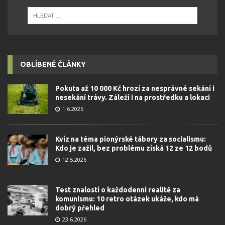
OBLÍBENÉ ČLÁNKY
Pokuta až 10 000 Kč hrozí za nesprávné sekání i
nesekání trávy. Záleží i na prostředku a lokaci
1.6.2026
Kvíz na téma pionýrské tábory za socialismu:
Kdo je zažil, bez problému získá 12 ze 12 bodů
12.5.2026
Test znalostí o každodenní realitě za
komunismu: 10 retro otázek ukáže, kdo má
dobrý přehled
23.6.2026