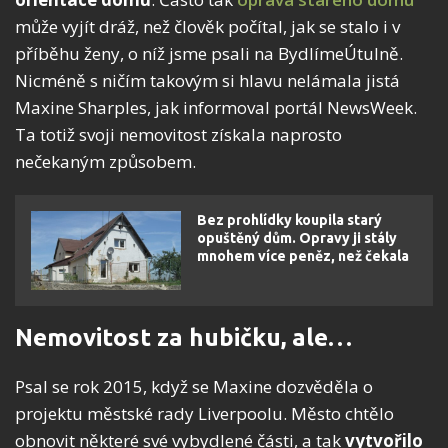
může vyjít dráž, než člověk počítal, jak se stalo i v
příběhu ženy, o níž jsme psali na BydlímeÚtulně.
Nicméně s ničím takovým si hlavu nelámala jistá
Maxine Sharples, jak informoval portál NewsWeek.
Ta totiž svoji nemovitost získala naprosto
nečekaným způsobem.
Bez prohlídky koupila starý
opuštěný dům. Opravy ji stály
mnohem více peněz, než čekala
Nemovitost za hubičku, ale…
Psal se rok 2015, když se Maxine dozvěděla o
projektu městské rady Liverpoolu. Město chtělo
obnovit některé své vybydlené části, a tak
vytvořilo