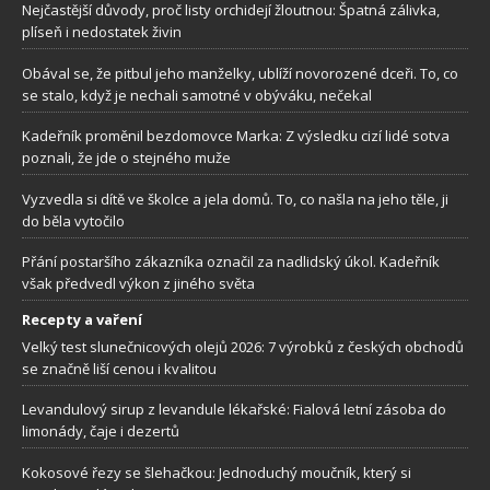
Nejčastější důvody, proč listy orchidejí žloutnou: Špatná zálivka,
plíseň i nedostatek živin
Obával se, že pitbul jeho manželky, ublíží novorozené dceři. To, co
se stalo, když je nechali samotné v obýváku, nečekal
Kadeřník proměnil bezdomovce Marka: Z výsledku cizí lidé sotva
poznali, že jde o stejného muže
Vyzvedla si dítě ve školce a jela domů. To, co našla na jeho těle, ji
do běla vytočilo
Přání postaršího zákazníka označil za nadlidský úkol. Kadeřník
však předvedl výkon z jiného světa
Recepty a vaření
Velký test slunečnicových olejů 2026: 7 výrobků z českých obchodů
se značně liší cenou i kvalitou
Levandulový sirup z levandule lékařské: Fialová letní zásoba do
limonády, čaje i dezertů
Kokosové řezy se šlehačkou: Jednoduchý moučník, který si