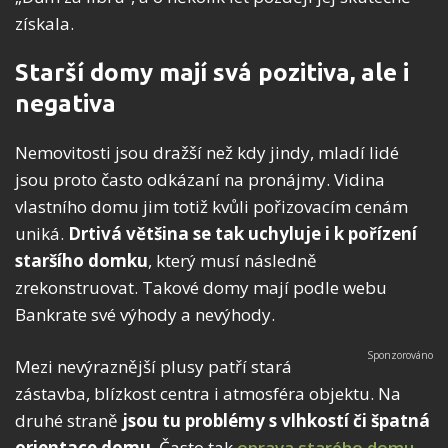
získala.
Starší domy mají svá pozitiva, ale i
negativa
Nemovitosti jsou dražší než kdy jindy, mladí lidé
jsou proto často odkázaní na pronájmy. Vidina
vlastního domu jim totiž kvůli pořizovacím cenám
uniká.
Drtivá většina se tak uchyluje i k pořízení
staršího domku
, který musí následně
zrekonstruovat. Takové domy mají podle webu
Bankrate své výhody a nevýhody.
Mezi nevýraznější plusy patří stará
zástavba, blízkost centra i atmosféra objektu. Na
druhé straně
jsou tu problémy s vlhkostí či špatná
orientace domu
. Často tak
oprava starého domu