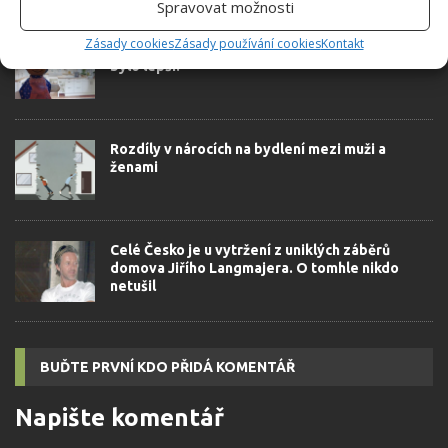
SOUVISEJÍCÍ ČLÁNKY
Spravovat možnosti
Zásady cookies
Zásady používání cookies
Kontakt
Bydlení a hospodaření našich babiček – v čem
bylo lepší?
Rozdíly v nárocích na bydlení mezi muži a
ženami
Celé Česko je u vytržení z uniklých záběrů
domova Jiřího Langmajera. O tomhle nikdo
netušil
BUĎTE PRVNÍ KDO PŘIDÁ KOMENTÁŘ
Napište komentář