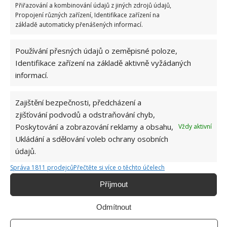
Přiřazování a kombinování údajů z jiných zdrojů údajů,
REKONSTRUKCE STARÉHO DOMU
STARÝ DŮM
Propojení různých zařízení, Identifikace zařízení na
základě automaticky přenášených informací.
Přidejte svůj názor
Používání přesných údajů o zeměpisné poloze,
KOMENTOVAT
Identifikace zařízení na základě aktivně vyžádaných
informací.
Hana Musilová
Zajištění bezpečnosti, předcházení a
Do redakce Bydlimeutulne.cz se
zjišťování podvodů a odstraňování chyb,
přidala během svých studií a práce
Poskytování a zobrazování reklamy a obsahu,
Vždy aktivní
redaktorky ji tak nadchla, že se
Ukládání a sdělování voleb ochrany osobních
rozhodla zůstat. Její v...
[Více o
údajů.
autorovi]
Správa 1811 prodejců
Přečtěte si více o těchto účelech
Příjmout
Odmítnout