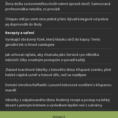
Žena došla za kosmetičkou kvůli rutinní úpravě obočí. Samozvaná
profesionálka netušila, co provádí
Chlapec měl po smrti otce jediné přání. Bývalí kolegové od policie
jej doprovodili do školy
Recepty a vaření
Vynikající obrácený řízek, který klasiku strčí do kapsy: Tento
geniální trik si ihned zamilujete
Jak uchovat rajčata, aby chutnala jako čerstvá i po několika
měsících: Díky snadným postupům si poradí každý
Zlatavé tvarohové šátečky z listového těsta: Křupavé zvenku, plné
hebké náplně uvnitř a hotové dřív, než se nadějete
Domácí zmrzlina Raffaello: Luxusní kokosové osvěžení s křupavou
mandlí
Věnečky z odpalovaného těsta: Rodinný recept a postup na lehký
dezert s jemným krémem a výsledkem lepším než z cukrárny
REDAKCE