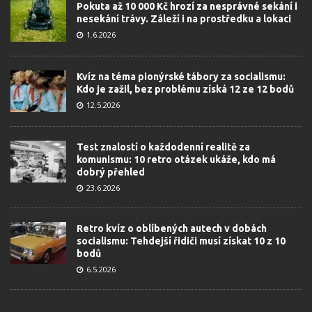
Pokuta až 10 000 Kč hrozí za nesprávné sekání i
nesekání trávy. Záleží i na prostředku a lokaci
1.6.2026
Kvíz na téma pionýrské tábory za socialismu:
Kdo je zažil, bez problému získá 12 ze 12 bodů
12.5.2026
Test znalostí o každodenní realitě za
komunismu: 10 retro otázek ukáže, kdo má
dobrý přehled
23.6.2026
Retro kvíz o oblíbených autech v dobách
socialismu: Tehdejší řidiči musí získat 10 z 10
bodů
6.5.2026