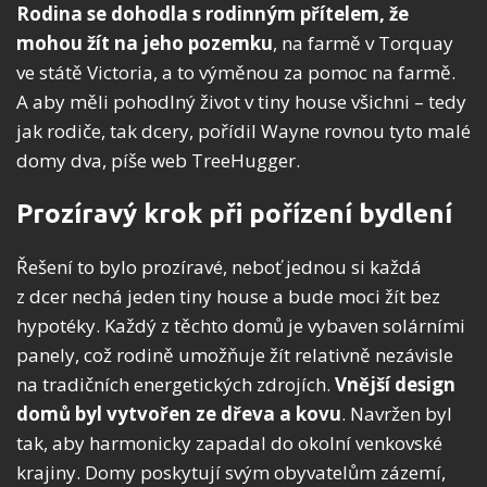
Rodina se dohodla s rodinným přítelem, že
mohou žít na jeho pozemku
, na farmě v Torquay
ve státě Victoria, a to výměnou za pomoc na farmě.
A aby měli pohodlný život v tiny house všichni – tedy
jak rodiče, tak dcery, pořídil Wayne rovnou tyto malé
domy dva, píše web TreeHugger.
Prozíravý krok při pořízení bydlení
Řešení to bylo prozíravé, neboť jednou si každá
z dcer nechá jeden tiny house a bude moci žít bez
hypotéky. Každý z těchto domů je vybaven solárními
panely, což rodině umožňuje žít relativně nezávisle
na tradičních energetických zdrojích.
Vnější design
domů byl vytvořen ze dřeva a kovu
. Navržen byl
tak, aby harmonicky zapadal do okolní venkovské
krajiny. Domy poskytují svým obyvatelům zázemí,