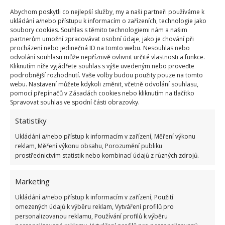
nutno připočítat hodiny a hodiny práce všech členů
Abychom poskytli co nejlepší služby, my a naši partneři používáme k
rodiny.
Projekt rodinu vlastně ještě víc sblížil
.
ukládání a/nebo přístupu k informacím o zařízeních, technologie jako
Dospívající děti obvykle nerady bydlí s rodiči. Ovšem
soubory cookies. Souhlas s těmito technologiemi nám a našim
partnerům umožní zpracovávat osobní údaje, jako je chování při
v tomto případě, kdy má každá generace své vlastní
procházení nebo jedinečná ID na tomto webu. Nesouhlas nebo
zázemí, je to jedinečné řešení. Mohou být všichni
odvolání souhlasu může nepříznivě ovlivnit určité vlastnosti a funkce.
Kliknutím níže vyjádřete souhlas s výše uvedeným nebo proveďte
pospolu, ale nemusejí.
podrobnější rozhodnutí. Vaše volby budou použity pouze na tomto
webu. Nastavení můžete kdykoli změnit, včetně odvolání souhlasu,
Vstupem do této nové, společné životní etapy se
pomocí přepínačů v Zásadách cookies nebo kliknutím na tlačítko
Spravovat souhlas ve spodní části obrazovky.
rodina naučila novým způsobům života v souladu
nejen s přírodou, přáteli, ale i mezi sebou navzájem.
Statistiky
Na BydlímeÚtulně jsme napsali také o
sestrách
Ukládání a/nebo přístup k informacím v zařízení, Měření výkonu
reklam, Měření výkonu obsahu, Porozumění publiku
bydlících vedle sebe
, i ony si vybraly k životu malé
prostřednictvím statistik nebo kombinací údajů z různých zdrojů.
domky.
Marketing
Ukládání a/nebo přístup k informacím v zařízení, Použití
omezených údajů k výběru reklam, Vytváření profilů pro
personalizovanou reklamu, Používání profilů k výběru