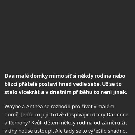
Dva malé domky mimo síť si někdy rodina nebo
blízcí přátelé postaví hned vedle sebe. Už se to
stalo vícekrát a v dnešním příběhu to není jinak.
Wayne a Anthea se rozhodli pro život v malém
domě. Jenže co jejich dvě dospívající dcery Darienne
a Remony? Kvůli dětem někdy rodina od záměru žít
v tiny house ustoupí. Ale tady se to vyřešilo snadno.