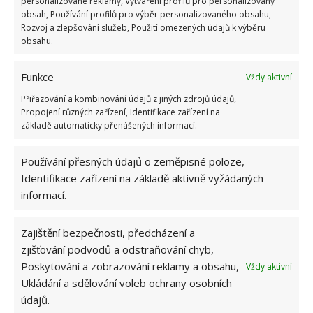
personalizované reklamy, Vytváření profilů pro personalizovaný
obsah, Používání profilů pro výběr personalizovaného obsahu,
Rozvoj a zlepšování služeb, Použití omezených údajů k výběru
obsahu.
Funkce
Vždy aktivní
Přiřazování a kombinování údajů z jiných zdrojů údajů,
Propojení různých zařízení, Identifikace zařízení na
základě automaticky přenášených informací.
Používání přesných údajů o zeměpisné poloze,
Identifikace zařízení na základě aktivně vyžádaných
informací.
BYDLENÍ
DOMOV
RODINA
TINY HOUSE
Zajištění bezpečnosti, předcházení a
zjišťování podvodů a odstraňování chyb,
Přidejte svůj názor
Poskytování a zobrazování reklamy a obsahu,
Vždy aktivní
KOMENTOVAT
Ukládání a sdělování voleb ochrany osobních
údajů.