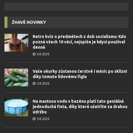
ŽHAVÉ NOVINKY
Retro kvíz o předmětech z dob socialismu: Kdo
pozná všech 10 věcí, nejspíše je kdysi používal
denně
6.8.2026
Vaše okurky zůstanou čerstvé i měsíc po sklizni
díky tomuto lidovému fíglu
5.8.2026
Na mastnou vodu v bazénu platí tato geniálně
jednoduchá finta, díky které ušetříte za drahou
údržbu
5.8.2026