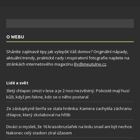
O WEBU
Sháníte zajímavé tipy jak vylepšit Váš domov? Originální nápady,
aktuální trendy, praktické rady i inspirativní fotografie najdete na
stránkách internetového magazínu
Bydlimeutulne.cz
.
Lidé a svět
3letý chlapec zmizí v lese a je 2 noci nezvěstný. Policisté mají husí
kůži, když jim řekne, kdo se o něho postaral
Ze zástupkyně šerifa se stala hrdinka. Kamera zachytila záchranu
chlapce, který zkolaboval na hřišti
Diváci si mysleli, že 16 krasobruslařek na ledu snad ani být nechce.
Nakonec celý stadion zíral úžasem