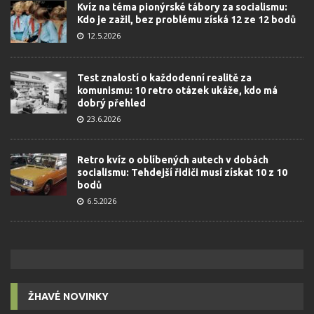
Kvíz na téma pionýrské tábory za socialismu:
Kdo je zažil, bez problému získá 12 ze 12 bodů
12.5.2026
Test znalostí o každodenní realitě za
komunismu: 10 retro otázek ukáže, kdo má
dobrý přehled
23.6.2026
Retro kvíz o oblíbených autech v dobách
socialismu: Tehdejší řidiči musí získat 10 z 10
bodů
6.5.2026
ŽHAVÉ NOVINKY