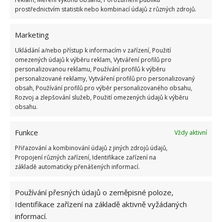
doplněk k původnímu cihlovému řešení, uvádí na
prostřednictvím statistik nebo kombinací údajů z různých zdrojů.
svých stránkách web ArchDaily.
Marketing
Tuto historickou stavbu se podařilo architektům
Ukládání a/nebo přístup k informacím v zařízení, Použití
citlivě zmodernizovat a přizpůsobit ji současným
omezených údajů k výběru reklam, Vytváření profilů pro
potřebám, a to bez ztráty původní identity. Na
personalizovanou reklamu, Používání profilů k výběru
personalizované reklamy, Vytváření profilů pro personalizovaný
BydlímeÚtulně jsme vám představili i
přestavbu
obsah, Používání profilů pro výběr personalizovaného obsahu,
historické školní budovy
v New Hampshiru na
Rozvoj a zlepšování služeb, Použití omezených údajů k výběru
obsahu.
útulný domov.
Funkce
Vždy aktivní
Přiřazování a kombinování údajů z jiných zdrojů údajů,
Propojení různých zařízení, Identifikace zařízení na
základě automaticky přenášených informací.
Používání přesných údajů o zeměpisné poloze,
Identifikace zařízení na základě aktivně vyžádaných
informací.