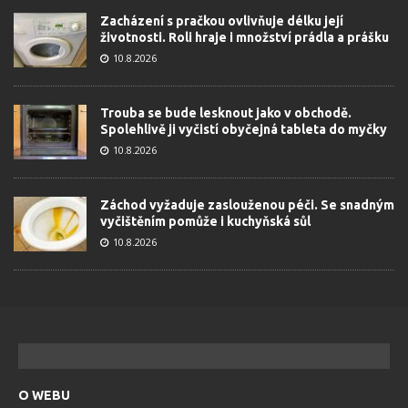
Zacházení s pračkou ovlivňuje délku její
životnosti. Roli hraje i množství prádla a prášku
10.8.2026
Trouba se bude lesknout jako v obchodě.
Spolehlivě ji vyčistí obyčejná tableta do myčky
10.8.2026
Záchod vyžaduje zaslouženou péči. Se snadným
vyčištěním pomůže i kuchyňská sůl
10.8.2026
O WEBU