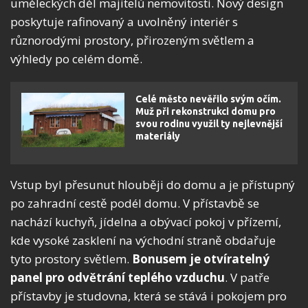
uměleckých děl majitelů nemovitosti. Nový design
poskytuje rafinovaný a uvolněný interiér s
různorodými prostory, přirozeným světlem a
výhledy po celém domě.
Celé město nevěřilo svým očím.
Muž při rekonstrukci domu pro
svou rodinu využil ty nejlevnější
materiály
Vstup byl přesunut hlouběji do domu a je přístupný
po zahradní cestě podél domu. V přístavbě se
nachází kuchyň, jídelna a obývací pokoj v přízemí,
kde vysoké zasklení na východní straně obdařuje
tyto prostory světlem.
Bonusem je otvíratelný
panel pro odvětrání teplého vzduchu
. V patře
přístavby je studovna, která se stává i pokojem pro