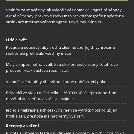
Sháníte zajímavé tipy jak vylepšit Váš domov? Originální nápady,
aktuální trendy, praktické rady i inspirativní fotografie najdete na
stránkách internetového magazínu
Bydlimeutulne.cz
.
Lidé a svět
Požádala sousedy, aby trochu ztišili hudbu. Jejich vyhrocená
reakce ale překročila všechny meze
Malý chlapec měl na svatbě za úkol přinést prsteny. Z toho, co
předvedl, však zůstává rozum stát
V domě své babičky objevil po dlouhé době skrytý pokoj
Průvodčí ve vlaku našel tašku s 650 000 Kč. O jejich ponechání
neváhal ani vteřinu a vrátil je majitelce
Jedno z nejkrásnějších českých jmen se vytrácí: Nosí ho už jen
hrstka žen, přestože má nádherný význam
Recepty a vaření
Buchta z listového těsta s pudinkem a ovocem je rychlý moučník z