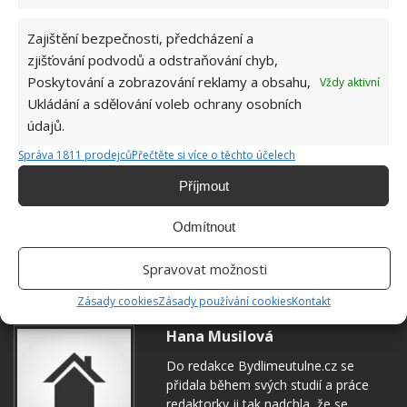
Zajištění bezpečnosti, předcházení a
zjišťování podvodů a odstraňování chyb,
Poskytování a zobrazování reklamy a obsahu,
Vždy aktivní
Ukládání a sdělování voleb ochrany osobních
údajů.
Správa 1811 prodejců
Přečtěte si více o těchto účelech
Příjmout
BYDLENÍ
DOMOV
DŮM
Odmítnout
Přidejte svůj názor
Spravovat možnosti
KOMENTOVAT
Zásady cookies
Zásady používání cookies
Kontakt
Hana Musilová
Do redakce Bydlimeutulne.cz se
přidala během svých studií a práce
redaktorky ji tak nadchla, že se