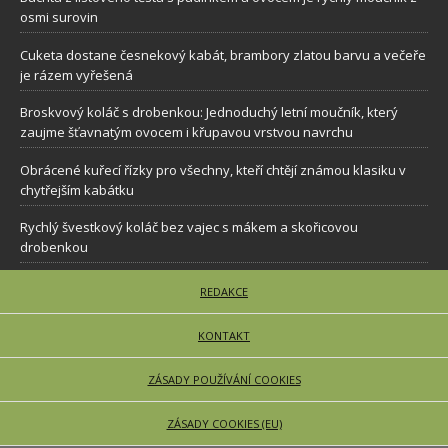
osmi surovin
Cuketa dostane česnekový kabát, brambory zlatou barvu a večeře
je rázem vyřešená
Broskvový koláč s drobenkou: Jednoduchý letní moučník, který
zaujme šťavnatým ovocem i křupavou vrstvou navrchu
Obrácené kuřecí řízky pro všechny, kteří chtějí známou klasiku v
chytřejším kabátku
Rychlý švestkový koláč bez vajec s mákem a skořicovou
drobenkou
REDAKCE
KONTAKT
ZÁSADY POUŽÍVÁNÍ COOKIES
ZÁSADY COOKIES (EU)