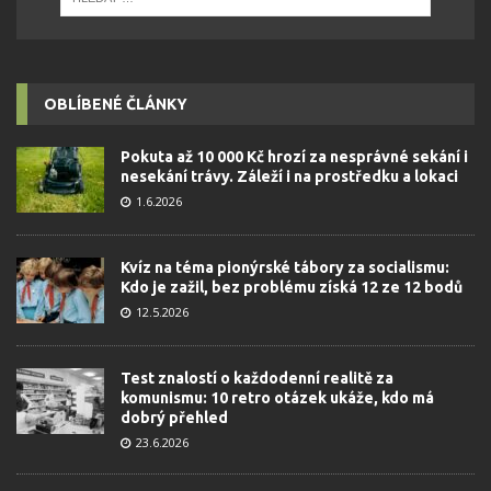
OBLÍBENÉ ČLÁNKY
Pokuta až 10 000 Kč hrozí za nesprávné sekání i
nesekání trávy. Záleží i na prostředku a lokaci
1.6.2026
Kvíz na téma pionýrské tábory za socialismu:
Kdo je zažil, bez problému získá 12 ze 12 bodů
12.5.2026
Test znalostí o každodenní realitě za
komunismu: 10 retro otázek ukáže, kdo má
dobrý přehled
23.6.2026