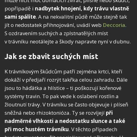
může ničit moč domácích zvířat, plísně nebo škůdci,
popřípadě i
nadbytek hnojení, kdy trávu vlastně
sami spálíte
. A na nekvalitní půdě může stejně tak
jít o nedostatek přihnojování, uvádí web
Deccoria
.
S ozdravením suchých a zplstnatělých míst
v trávníku neotálejte a škody napravte nyní v dubnu.
Jak se zbavit suchých míst
K trávníkovým škůdcům patří zejména krtci, kteří
dokáží v předjaří rozrýt takřka celou zahradu. Dále
jsou to háďátka a hlístice – ti poškozují kořenové
systémy travin. To pak vede k oslabení rostlin a
žloutnutí trávy. V trávníku se často objevuje i plíseň
sněžná nebo rhizoktonióza. Ty se rozvíjejí
při
nadměrné vlhkosti a nedostatku slunce a také
při moc hustém trávníku
. V těchto případech