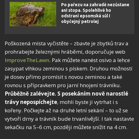
Po pařezu na zahradě nezůstane
ani stopa. Spolehlivě ho
odstraní epsomská sůl i
obyčejný petrolej
Poškozená místa vyčistěte – zbavte je zbytků trav a
prohrabejte železnými hráběmi, doporučuje web
ImproveTheLawn
. Pak můžete nanést osivo a lehce
zasypat vlhkou zeminou s pískem. Druhou možností
je dosev přímo promísit s novou zeminou a také
rovnou s přípravkem pro jarní hnojení trávníku.
Průběžně zalévejte. S posekáním nově narostlé
trávy nepospíchejte
, mohli byste ji vytrhat i s
kořeny. Počkejte až na druhé letní sekání – to už se
vytvoří drny a trávník bude trvanlivější. I tak nastavte
sekačku na 5–6 cm, později můžete snížit na 4 cm.