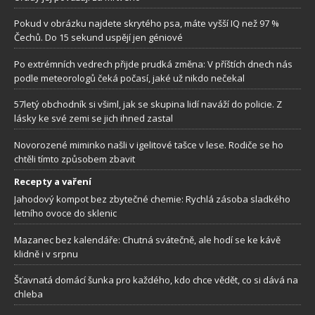
Pokud v obrázku najdete skrytého psa, máte vyšší IQ než 97 %
Čechů. Do 15 sekund uspějí jen géniové
Po extrémních vedrech přijde prudká změna: V příštích dnech nás
podle meteorologů čeká počasí, jaké už nikdo nečekal
57letý obchodník si všiml, jak se skupina lidí naváží do policie. Z
lásky ke své zemi se jich ihned zastal
Novorozené miminko našli v igelitové tašce v lese. Rodiče se ho
chtěli tímto způsobem zbavit
Recepty a vaření
Jahodový kompot bez zbytečné chemie: Rychlá zásoba sladkého
letního ovoce do sklenic
Mazanec bez kalendáře: Chutná svátečně, ale hodí se ke kávě
klidně i v srpnu
Šťavnatá domácí šunka pro každého, kdo chce vědět, co si dává na
chleba