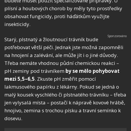
budete muset použít specializované přípravky. U
plísní a houbových chorob by měly tyto prostředky
obsahovat fungicidy, proti háďátkům využijte
insekticidy.
Starý, plstnatý a žloutnoucí trávník bude
potřebovat větší péči. Jednak jste možná zapomněli
na hnojení a zalévání, ale může jít i o jiné důvody.
Třeba nemáte vhodnou půdní chemickou reakci –
pH zeminy pod trávníkem
by se mělo pohybovat
mezi 5,5–6,5
. Zkuste pH změřit pomocí
lakmusového papírku z lékárny. Pokud se jedná o
malý kousek vyschlého či plstnatého trávníku – třeba
jen vylysalá místa – postačí k nápravě kovové hrábě,
hnojivo, zemina s trochou písku a travní semínko k
dosevu.