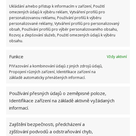
Ukládání a/nebo přístup k informacím v zařízení, Použití
omezených údajů k výběru reklam, Vytváření profilů pro
personalizovanou reklamu, Používání profilů k výběru
personalizované reklamy, Vytváření profilů pro personalizovaný
obsah, Používání profilů pro výběr personalizovaného obsahu,
Rozvoj a zlepšování služeb, Použití omezených údajů k výběru
obsahu.
Funkce
Vždy aktivní
Přiřazování a kombinování údajů z jiných zdrojů údajů,
Propojení různých zařízení, Identifikace zařízení na
základě automaticky přenášených informací.
Používání přesných údajů o zeměpisné poloze,
Identifikace zařízení na základě aktivně vyžádaných
informací.
HNOJENÍ
PÉČE
TRÁVNÍK
Zajištění bezpečnosti, předcházení a
zjišťování podvodů a odstraňování chyb,
ZAHRADNÍ PRÁCE