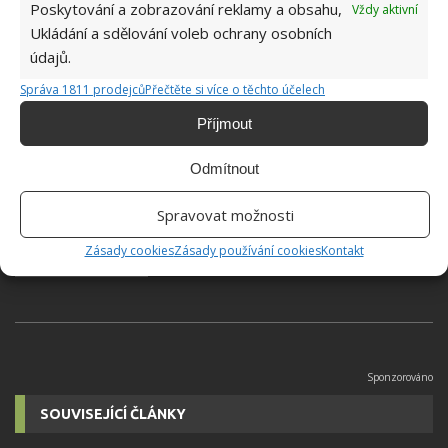
Poskytování a zobrazování reklamy a obsahu,
Vždy aktivní
Ukládání a sdělování voleb ochrany osobních
Přidejte svůj názor
údajů.
KOMENTOVAT
Správa 1811 prodejců
Přečtěte si více o těchto účelech
Příjmout
Jiří Kolář
Odmítnout
Absolvent České zemědělské
univerzity, který je již od malička
Spravovat možnosti
velkým kutilem. V podstatě vše, co je
Zásady cookies
Zásady používání cookies
Kontakt
možné najít v j...
[Více o autorovi]
SOUVISEJÍCÍ ČLÁNKY