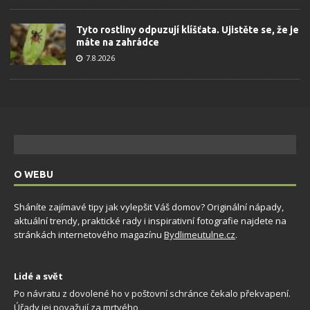
Tyto rostliny odpuzují klíšťata. Ujistěte se, že je
máte na zahrádce
7.8.2026
O WEBU
Sháníte zajímavé tipy jak vylepšit Váš domov? Originální nápady,
aktuální trendy, praktické rady i inspirativní fotografie najdete na
stránkách internetového magazínu
Bydlimeutulne.cz
.
Lidé a svět
Po návratu z dovolené ho v poštovní schránce čekalo překvapení.
Úřady jej považují za mrtvého