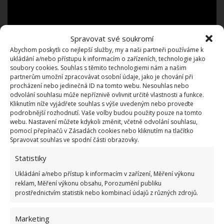
Spravovat své soukromí
Abychom poskytli co nejlepší služby, my a naši partneři používáme k
ukládání a/nebo přístupu k informacím o zařízeních, technologie jako
soubory cookies. Souhlas s těmito technologiemi nám a našim
partnerům umožní zpracovávat osobní údaje, jako je chování při
procházení nebo jedinečná ID na tomto webu. Nesouhlas nebo
odvolání souhlasu může nepříznivě ovlivnit určité vlastnosti a funkce.
Po vertikutaci můžete dosévat (na velké plochy
Kliknutím níže vyjádřete souhlas s výše uvedeným nebo proveďte
podrobnější rozhodnutí. Vaše volby budou použity pouze na tomto
využijte secí stroj, dosev bude rychlejší, a hlavně
webu. Nastavení můžete kdykoli změnit, včetně odvolání souhlasu,
docílíte rovnoměrného rozložení osiva) i
pomocí přepínačů v Zásadách cookies nebo kliknutím na tlačítko
Spravovat souhlas ve spodní části obrazovky.
přihnojovat (použitím vícesložkového hnojiva
zajistíte svému trávníku vyváženou výživu). O
Statistiky
správném
jarním přihnojování trávníku
pro jeho
Ukládání a/nebo přístup k informacím v zařízení, Měření výkonu
skvělý vzhled jsme na webu BydlímeÚtulně už psali.
reklam, Měření výkonu obsahu, Porozumění publiku
prostřednictvím statistik nebo kombinací údajů z různých zdrojů.
A pokud nebude na jaře dostatek deště, průběžně
trávník zalévejte.
Marketing