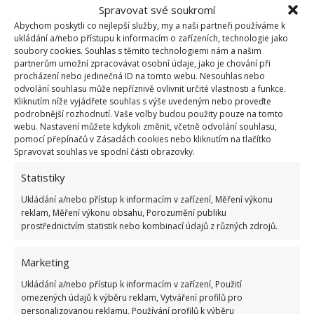
Spravovat své soukromí
1.6.2026
Abychom poskytli co nejlepší služby, my a naši partneři používáme k
ukládání a/nebo přístupu k informacím o zařízeních, technologie jako
soubory cookies. Souhlas s těmito technologiemi nám a našim
Kvíz na téma pionýrské tábory za socialismu:
partnerům umožní zpracovávat osobní údaje, jako je chování při
Kdo je zažil, bez problému získá 12 ze 12 bodů
procházení nebo jedinečná ID na tomto webu. Nesouhlas nebo
12.5.2026
odvolání souhlasu může nepříznivě ovlivnit určité vlastnosti a funkce.
Kliknutím níže vyjádřete souhlas s výše uvedeným nebo proveďte
podrobnější rozhodnutí. Vaše volby budou použity pouze na tomto
webu. Nastavení můžete kdykoli změnit, včetně odvolání souhlasu,
Test znalostí o každodenní realitě za
pomocí přepínačů v Zásadách cookies nebo kliknutím na tlačítko
komunismu: 10 retro otázek ukáže, kdo má
Spravovat souhlas ve spodní části obrazovky.
dobrý přehled
23.6.2026
Statistiky
Ukládání a/nebo přístup k informacím v zařízení, Měření výkonu
Retro kvíz o oblíbených autech v dobách
reklam, Měření výkonu obsahu, Porozumění publiku
socialismu: Tehdejší řidiči musí získat 10 z 10
prostřednictvím statistik nebo kombinací údajů z různých zdrojů.
bodů
6.5.2026
Marketing
Ukládání a/nebo přístup k informacím v zařízení, Použití
omezených údajů k výběru reklam, Vytváření profilů pro
personalizovanou reklamu, Používání profilů k výběru