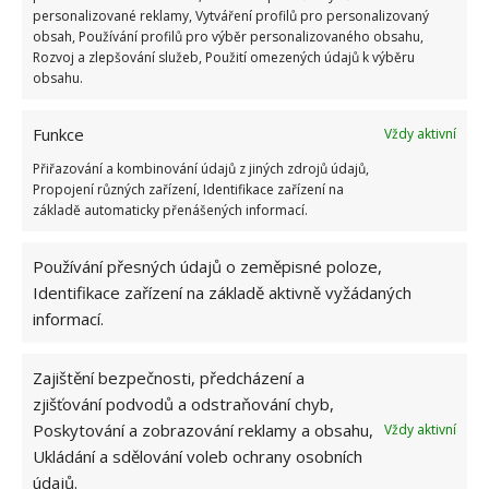
personalizované reklamy, Vytváření profilů pro personalizovaný
obsah, Používání profilů pro výběr personalizovaného obsahu,
ŽHAVÉ NOVINKY
Rozvoj a zlepšování služeb, Použití omezených údajů k výběru
obsahu.
Profesionální zahradnice vytvořila přehled
nejnebezpečnějších škůdců rostlin a postupy,
Funkce
Vždy aktivní
jak se jich rychle zbavit
6.8.2026
Přiřazování a kombinování údajů z jiných zdrojů údajů,
Propojení různých zařízení, Identifikace zařízení na
základě automaticky přenášených informací.
Bohatá úroda rajčat nemusí být jen zbožným
přáním. Užijte si úspěšnou sklizeň již během
Používání přesných údajů o zeměpisné poloze,
letošní sezony
Identifikace zařízení na základě aktivně vyžádaných
6.8.2026
informací.
Přírodní hnojiva pro pěstování rajčat, která
Zajištění bezpečnosti, předcházení a
zajistí bohatou úrodu šťavnatých a chutných
plodů. Připravte se na letošní sezonu včas
zjišťování podvodů a odstraňování chyb,
6.8.2026
Poskytování a zobrazování reklamy a obsahu,
Vždy aktivní
Ukládání a sdělování voleb ochrany osobních
údajů.