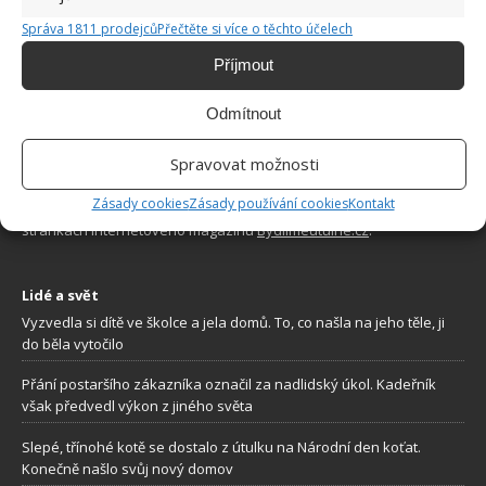
Správa 1811 prodejců
Přečtěte si více o těchto účelech
Příjmout
Odmítnout
O WEBU
Spravovat možnosti
Sháníte zajímavé tipy jak vylepšit Váš domov? Originální nápady,
Zásady cookies
Zásady používání cookies
Kontakt
aktuální trendy, praktické rady i inspirativní fotografie najdete na
stránkách internetového magazínu
Bydlimeutulne.cz
.
Lidé a svět
Vyzvedla si dítě ve školce a jela domů. To, co našla na jeho těle, ji
do běla vytočilo
Přání postaršího zákazníka označil za nadlidský úkol. Kadeřník
však předvedl výkon z jiného světa
Slepé, třínohé kotě se dostalo z útulku na Národní den koťat.
Konečně našlo svůj nový domov