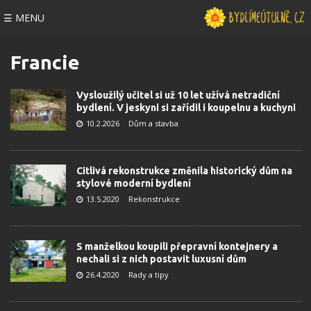
☰ MENU
Francie
Vysloužilý učitel si už 10 let užívá netradiční
bydlení. V jeskyni si zařídil i koupelnu a kuchyni
10.2.2026
Dům a stavba
Citlivá rekonstrukce změnila historický dům na
stylové moderní bydlení
13.5.2020
Rekonstrukce
S manželkou koupili přepravní kontejnery a
nechali si z nich postavit luxusní dům
26.4.2020
Rady a tipy