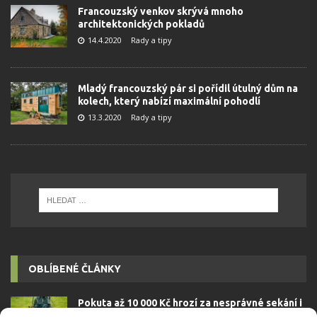
Francouzský venkov skrývá mnoho
architektonických pokladů
14.4.2020
Rady a tipy
Mladý francouzský pár si pořídil útulný dům na
kolech, který nabízí maximální pohodlí
13.3.2020
Rady a tipy
OBLÍBENÉ ČLÁNKY
Pokuta až 10 000 Kč hrozí za nesprávné sekání i
nesekání trávy. Záleží i na prostředku a lokaci