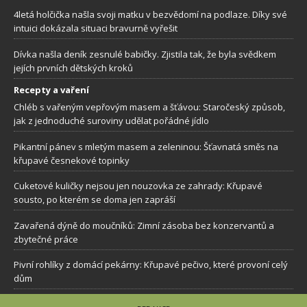
4letá holčička našla svoji matku v bezvědomí na podlaze. Díky své
intuici dokázala situaci bravurně vyřešit
Dívka našla deník zesnulé babičky. Zjistila tak, že byla svědkem
jejích prvních dětských kroků
Recepty a vaření
Chléb s vařeným vepřovým masem a šťávou: Staročeský způsob,
jak z jednoduché suroviny udělat pořádné jídlo
Pikantní pánev s mletým masem a zeleninou: Šťavnatá směs na
křupavé česnekové topinky
Cuketové kuličky nejsou jen nouzovka ze zahrady: Křupavé
sousto, po kterém se doma jen zapráší
Zavařená dýně do moučníků: Zimní zásoba bez konzervantů a
zbytečné práce
Pivní rohlíky z domácí pekárny: Křupavé pečivo, které provoní celý
dům