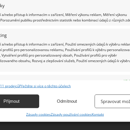
iky
oodstranění pařezu bez špetky námahy:
Ž
 a/nebo přístup k informacím v zařízení, Měření výkonu reklam, Měření výkonu
y této přísadě na vaření zmizí jako pára
Porozumění publiku prostřednictvím statistik nebo kombinací údajů z různých zdr
 hrncem
10.2025
Zahrada
ing
idovat pařez můžete řadou různých způsobů. Jde to
 a/nebo přístup k informacím v zařízení, Použití omezených údajů k výběru rekla
nicky, chemicky, anebo přírodní cestou. Pomůže třeba
í profilů pro personalizovanou reklamu, Používání profilů k výběru personalizov
ská sůl. Zbyl vám na zahradě pařez, který překáží, stále
 Vytváření profilů pro personalizovaný obsah, Používání profilů pro výběr
tá pruty a část zahrady hyzdí? Můžete na něj nahlížet
lizovaného obsahu, Rozvoj a zlepšování služeb, Použití omezených údajů k výběr
tranění pařezu na zahradě bez těžké
e
Vžd
11 prodejců
hniky: Poslouží i epsomská sůl a čas
Přečtěte si více o těchto účelech
ání a kombinování údajů z jiných zdrojů údajů, Propojení různých zařízení,
2.2025
Zahrada
kace zařízení na základě automaticky přenášených informací.
Spravovat mož
Příjmout
Odmítnout
áte se před sezónou obnovit své zahradní království a
ání přesných údajů o zeměpisné poloze, Identifikace zařízení na
vás rovněž kácení stromu? Promyslete si už teď, jak se
Zásady cookies
Zásady používání cookies
Kontakt
řádáte s pařezem.
ě aktivně vyžádaných informací.