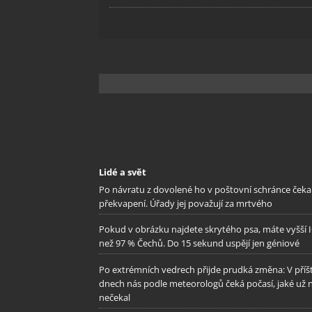
Zajišt
odstra
Ukládá
Lidé a svět
Po návratu z dovolené ho v poštovní schránce čeka
překvapení. Úřady jej považují za mrtvého
Pokud v obrázku najdete skrytého psa, máte vyšší 
než 97 % Čechů. Do 15 sekund uspějí jen géniové
Po extrémních vedrech přijde prudká změna: V příš
dnech nás podle meteorologů čeká počasí, jaké už 
nečekal