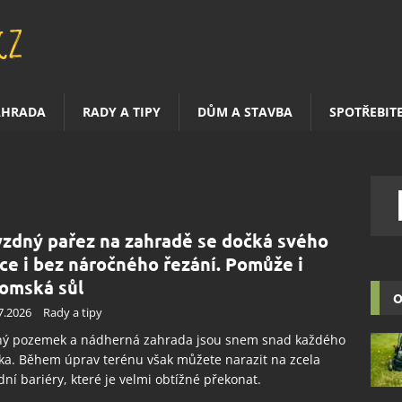
AHRADA
RADY A TIPY
DŮM A STAVBA
SPOTŘEBIT
zdný pařez na zahradě se dočká svého
ce i bez náročného řezání. Pomůže i
omská sůl
O
7.2026
Rady a tipy
ný pozemek a nádherná zahrada jsou snem snad každého
ka. Během úprav terénu však můžete narazit na zcela
dní bariéry, které je velmi obtížné překonat.