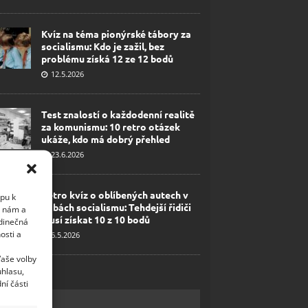
Kvíz na téma pionýrské tábory za
socialismu: Kdo je zažil, bez
problému získá 12 ze 12 bodů
12.5.2026
Test znalostí o každodenní realitě
za komunismu: 10 retro otázek
ukáže, kdo má dobrý přehled
23.6.2026
Retro kvíz o oblíbených autech v
upu k
dobách socialismu: Tehdejší řidiči
i nám a
musí získat 10 z 10 bodů
edinečná
osti a
6.5.2026
Vaše volby
uhlasu,
ní části