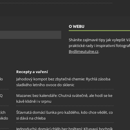
ění bezpečnosti, předcházení a zjišťování podvodů a
ňování chyb, Poskytování a zobrazování reklamy a obsahu,
Vžd
ní a sdělování voleb ochrany osobních údajů.
O WEBU
Sháníte zajímavé tipy jak vylepšit 
praktické rady i inspirativní fotog
Bydlimeutulne.cz
.
Recepty a vaření
lo
Jahodový kompot bez zbytečné chemie: Rychlá zásoba
sladkého letního ovoce do sklenic
IQ
Mazanec bez kalendáře: Chutná svátečně, ale hodí se ke
kávě klidně i v srpnu
tích
Šťavnatá domácí šunka pro každého, kdo chce vědět, co
nikdo
si dává na chleba
Jednoduchý domácí chléb bez hnětení: Křupavý bochník