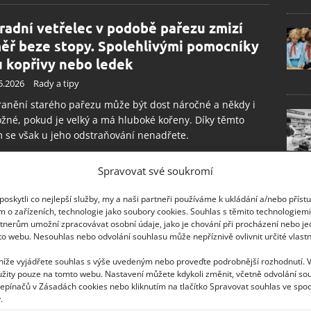
radní vetřelec v podobě pařezu zmizí
ěř beze stopy. Spolehlivými pomocníky
u kopřivy nebo ledek
5.2026
Rady a tipy
anění starého pařezu může být dost náročné a někdy i
né, pokud je velký a má hluboké kořeny. Díky těmto
 se však u jeho odstraňování nenadřete.
Spravovat své soukromí
rý pařez nemá šanci proti domácím
rediencím. Odstranit ho pomůže i ocet a
oskytli co nejlepší služby, my a naši partneři používáme k ukládání a/nebo příst
m o zařízeních, technologie jako soubory cookies. Souhlas s těmito technologiem
lá soda
tnerům umožní zpracovávat osobní údaje, jako je chování při procházení nebo j
to webu. Nesouhlas nebo odvolání souhlasu může nepříznivě ovlivnit určité vlastn
11.2025
Zahrada
anit pařez můžete levnou, bezpečnou a ekologickou
 níže vyjádřete souhlas s výše uvedeným nebo proveďte podrobnější rozhodnutí. 
ou. Anebo také pařezovou frézou. Záležet bude jen na
žity pouze na tomto webu. Nastavení můžete kdykoli změnit, včetně odvolání so
epínačů v Zásadách cookies nebo kliknutím na tlačítko Spravovat souhlas ve spod
 také na tom, jak moc spěcháte.
.