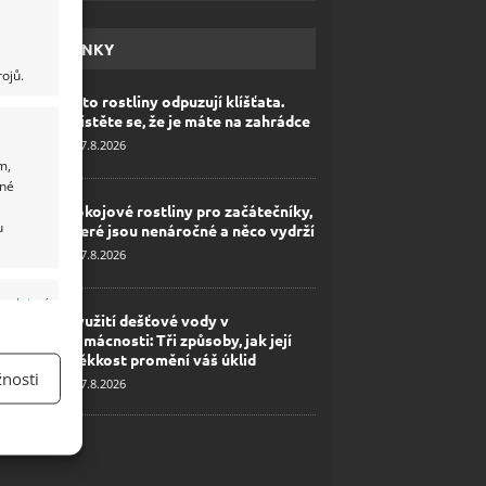
HAVÉ NOVINKY
ojů.
Tyto rostliny odpuzují klíšťata.
Ujistěte se, že je máte na zahrádce
7.8.2026
m,
ané
Pokojové rostliny pro začátečníky,
u
které jsou nenáročné a něco vydrží
7.8.2026
y aktivní
Využití dešťové vody v
domácnosti: Tři způsoby, jak její
měkkost promění váš úklid
nosti
7.8.2026