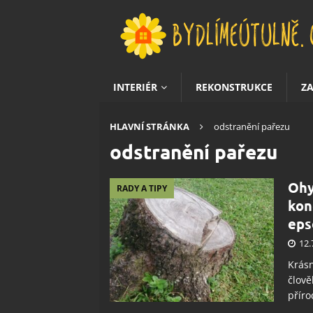
INTERIÉR
REKONSTRUKCE
Z
HLAVNÍ STRÁNKA
odstranění pařezu
odstranění pařezu
Ohy
RADY A TIPY
kon
eps
12.
Krás
člově
příro