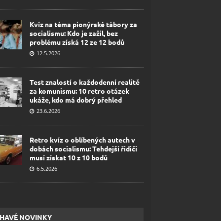
Kvíz na téma pionýrské tábory za
socialismu: Kdo je zažil, bez
problému získá 12 ze 12 bodů
12.5.2026
Test znalostí o každodenní realitě
za komunismu: 10 retro otázek
ukáže, kdo má dobrý přehled
23.6.2026
Retro kvíz o oblíbených autech v
dobách socialismu: Tehdejší řidiči
musí získat 10 z 10 bodů
6.5.2026
HAVÉ NOVINKY