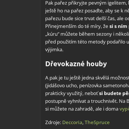
Pak pařez přikryjte pevným igelitem,
ještě ho na pařez posaďte, aby se k n
pařezu bude sice trvat delší čas, ale
Přinejmenším do té míry, že
si s ní
„kúru“ můžete během sezony i několik
před použitím této metody podařilo uř
výjimka.
Dřevokazné houby
A pak je tu ještě jedna skvělá možn
(jidášovo ucho, penízovka sametonohá,
prakticky využitý, neboť
si budete p
postupně vyhnívat a trouchnivět. Na B
si můžete na zahradě, ale i doma
vyp
Zdroje:
Deccoria
,
TheSpruce