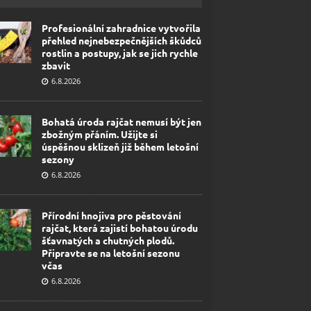
Profesionální zahradnice vytvořila
přehled nejnebezpečnějších škůdců
rostlin a postupy, jak se jich rychle
zbavit
6.8.2026
Bohatá úroda rajčat nemusí být jen
zbožným přáním. Užijte si
úspěšnou sklizeň již během letošní
sezony
6.8.2026
Přírodní hnojiva pro pěstování
rajčat, která zajistí bohatou úrodu
šťavnatých a chutných plodů.
Připravte se na letošní sezonu
včas
6.8.2026