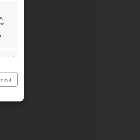
m,
ané
u
y aktivní
nosti
y aktivní