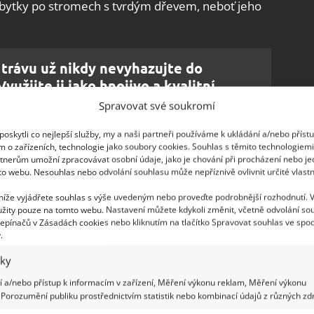
t zbytky po stromech s tvrdým dřevem, neboť jeho
trávu už nikdy nevyhazujte do
yužijte ji jako hnojivo a kvalitní
Spravovat své soukromí
oskytli co nejlepší služby, my a naši partneři používáme k ukládání a/nebo příst
m o zařízeních, technologie jako soubory cookies. Souhlas s těmito technologiem
jedlá soda
tnerům umožní zpracovávat osobní údaje, jako je chování při procházení nebo j
to webu. Nesouhlas nebo odvolání souhlasu může nepříznivě ovlivnit určité vlastn
kologické – pokud na odstranění pařezu až tak
 níže vyjádřete souhlas s výše uvedeným nebo proveďte podrobnější rozhodnutí. 
hýl okopejte kolem dokola, abyste horní část
žity pouze na tomto webu. Nastavení můžete kdykoli změnit, včetně odvolání so
epínačů v Zásadách cookies nebo kliknutím na tlačítko Spravovat souhlas ve spod
měte kvalitní vrták a do povrchu dřeva vytvořte
.
ším průměru a co nejhlouběji
(kdyby se vám
iky
o děr nasypte jedlou sodu nebo sodu pro
 a/nebo přístup k informacím v zařízení, Měření výkonu reklam, Měření výkonu
lijte octem (asi 4 litry). Pokud nejsou v okolí
Porozumění publiku prostřednictvím statistik nebo kombinací údajů z různých zdr
ž i kolem okopaných kořenů. Dojde k reakci kyseliny