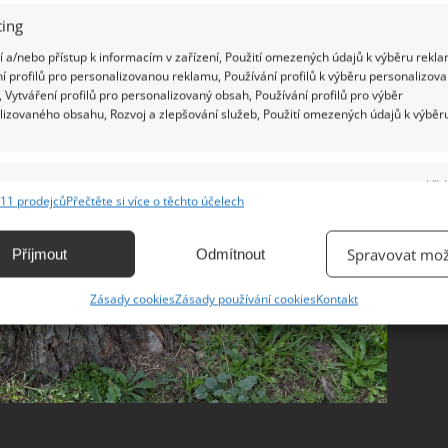
ing
 a/nebo přístup k informacím v zařízení, Použití omezených údajů k výběru rekla
í profilů pro personalizovanou reklamu, Používání profilů k výběru personalizov
 Vytváření profilů pro personalizovaný obsah, Používání profilů pro výběr
lizovaného obsahu, Rozvoj a zlepšování služeb, Použití omezených údajů k výběr
e
Vžd
11 prodejců
Přečtěte si více o těchto účelech
ání a kombinování údajů z jiných zdrojů údajů, Propojení různých zařízení,
kace zařízení na základě automaticky přenášených informací.
Spravovat mož
Příjmout
Odmítnout
ání přesných údajů o zeměpisné poloze, Identifikace zařízení na
Zásady cookies
Zásady používání cookies
Kontakt
ě aktivně vyžádaných informací.
ění bezpečnosti, předcházení a zjišťování podvodů a
ňování chyb, Poskytování a zobrazování reklamy a obsahu,
Vžd
ní a sdělování voleb ochrany osobních údajů.