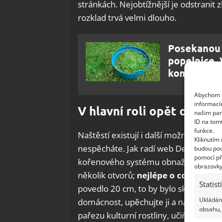
stránkách. Nejobtížnější je odstrani
rozklad trvá velmi dlouho.
Posekanou 
popelnice. V
kompost,
Abychom p
informací
V hlavní roli opět ocet a 
našim par
ID na tom
funkce.
Naštěstí existují i další možnosti – e
Kliknutím
nespěcháte. Jak radí web Deccoria, pa
budou pou
pomocí př
kořenového systému obnažili. Pak vez
obrazovky
několik otvorů;
nejlépe o co největ
Statist
povedlo 20 cm, to by bylo skvělé). D
Ukládání
domácnost, upěchujte ji a následně pro
obsahu, 
pařezu kulturní rostliny, učiňte toté