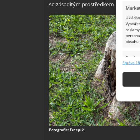
se zásaditým prostředkem.
Market
Ukládání
Vytvářen
reklamy,
persona
obsahu.
Funkc
Správa 18
Přiřazov
Identifi
Použív
základ
Zajišt
odstra
Ukládá
Fotografie: Freepik