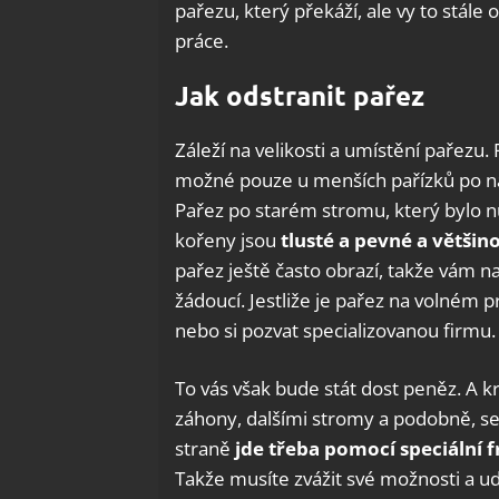
pařezu, který překáží, ale vy to stále
práce.
Jak odstranit pařez
Záleží na velikosti a umístění pařezu. 
možné pouze u menších pařízků po ná
Pařez po starém stromu, který bylo n
kořeny jsou
tlusté a pevné a většin
pařez ještě často obrazí, takže vám 
žádoucí. Jestliže je pařez na volném p
nebo si pozvat specializovanou firmu.
To vás však bude stát dost peněz. A k
záhony, dalšími stromy a podobně, s
straně
jde třeba pomocí speciální 
Takže musíte zvážit své možnosti a ud