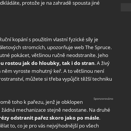
 odkládáte, protože je na zahradě spousta jiné
Ruční kopání s použitím vlastní fyzické síly je
letových stromcích, upozorňuje web The Spruce.
utné pokácet, většinou ručně neodstraníte. Jeho
ou rostou jak do hloubky, tak i do stran
. A živý
na něm vyroste mohutný keř. A to většinou není
rostranství, můžete si třeba vypůjčit těžší techniku
romě toho k pařezu, jenž je obklopen
e žádná mechanizace stejně nedostane. Na druhé
frézy odstranit pařez skoro jako po másle
.
ělat to, co je pro vás nejvýhodnější po všech