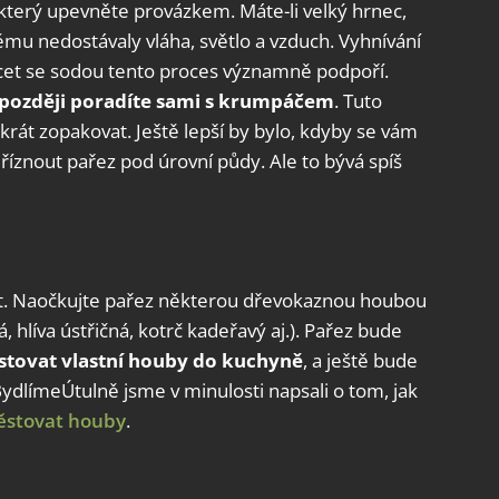
 který upevněte provázkem. Máte-li velký hrnec,
ěmu nedostávaly vláha, světlo a vzduch. Vyhnívání
 ocet se sodou tento proces významně podpoří.
m později poradíte sami s krumpáčem
. Tuto
rát zopakovat. Ještě lepší by bylo, kdyby se vám
íznout pařez pod úrovní půdy. Ale to bývá spíš
ost. Naočkujte pařez některou dřevokaznou houbou
 hlíva ústřičná, kotrč kadeřavý aj.). Pařez bude
ěstovat vlastní houby do kuchyně
, a ještě bude
ydlímeÚtulně jsme v minulosti napsali o tom, jak
ěstovat houby
.