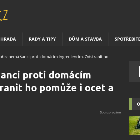
AHRADA
RADY A TIPY
DŮM A STAVBA
SPOTŘEBIT
pařez nemá šanci proti domácím ingrediencím. Odstranit ho
šanci proti domácím
ranit ho pomůže i ocet a
O