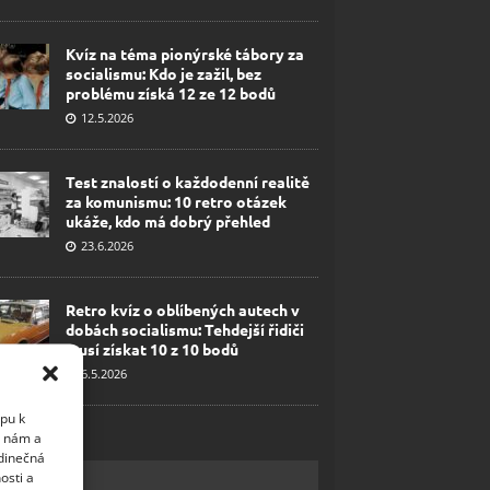
Kvíz na téma pionýrské tábory za
socialismu: Kdo je zažil, bez
problému získá 12 ze 12 bodů
12.5.2026
Test znalostí o každodenní realitě
za komunismu: 10 retro otázek
ukáže, kdo má dobrý přehled
23.6.2026
Retro kvíz o oblíbených autech v
dobách socialismu: Tehdejší řidiči
musí získat 10 z 10 bodů
6.5.2026
upu k
i nám a
edinečná
osti a