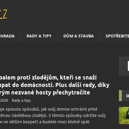
AHRADA
RADY A TIPY
DŮM A STAVBA
SPOTŘEBIT
balem proti zlodějům, kteří se snaží
upat do domácnosti. Plus další rady, díky
rým nezvané hosty přechytračíte
O
.2026
Rady a tipy
uje spousta způsobů, jak svůj domov ochránit před
ěnou návštěvou zlodějů. S těmito způsoby udržíte svůj
 ve větším bezpečí a budete moci klidně spát.