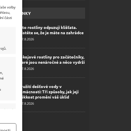
Vaše volby
uhlasu,
HAVÉ NOVINKY
ní části
Tyto rostliny odpuzují klíšťata.
Ujistěte se, že je máte na zahrádce
7.8.2026
ojů.
Pokojové rostliny pro začátečníky,
které jsou nenáročné a něco vydrží
7.8.2026
m,
ané
Využití dešťové vody v
u
domácnosti: Tři způsoby, jak její
měkkost promění váš úklid
7.8.2026
y aktivní
nosti