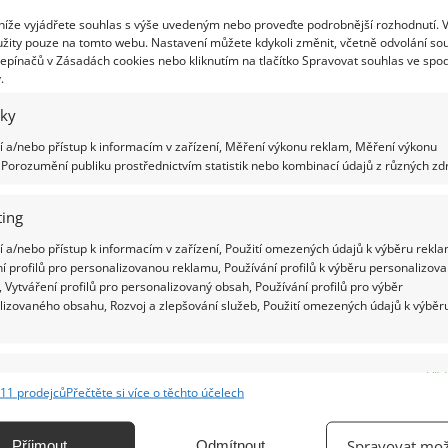
 níže vyjádřete souhlas s výše uvedeným nebo proveďte podrobnější rozhodnutí. 
dějka prozradila, podle čeho si vybírala
žity pouze na tomto webu. Nastavení můžete kdykoli změnit, včetně odvolání so
Ž
 k vloupání. Odradili by ji i psi a
epínačů v Zásadách cookies nebo kliknutím na tlačítko Spravovat souhlas ve spod
ery
.
10.2025
Rady a tipy
iky
jka, která se v minulosti živila vykrádáním domácností,
 a/nebo přístup k informacím v zařízení, Měření výkonu reklam, Měření výkonu
la, které domy pro ni byly tím nejsnazším cílem. Pro
Porozumění publiku prostřednictvím statistik nebo kombinací údajů z různých zdr
ele nemovitostí to může být ponaučením.
ing
lička ve dveřích je nová finta zlodějů.
 a/nebo přístup k informacím v zařízení, Použití omezených údajů k výběru rekla
í profilů pro personalizovanou reklamu, Používání profilů k výběru personalizov
ívají ji k otevírání dveří
 Vytváření profilů pro personalizovaný obsah, Používání profilů pro výběr
12.2022
Rady a tipy
lizovaného obsahu, Rozvoj a zlepšování služeb, Použití omezených údajů k výběr
ji neustále vymýšlejí nové a nové způsoby, jak se dostat
zamčené dveře. Buďte ostražití a chraňte svůj domov
e
Vžd
návštěvou těchto nezvaných hostů.
11 prodejců
Přečtěte si více o těchto účelech
ání a kombinování údajů z jiných zdrojů údajů, Propojení různých zařízení,
kace zařízení na základě automaticky přenášených informací.
Spravovat mož
Příjmout
Odmítnout