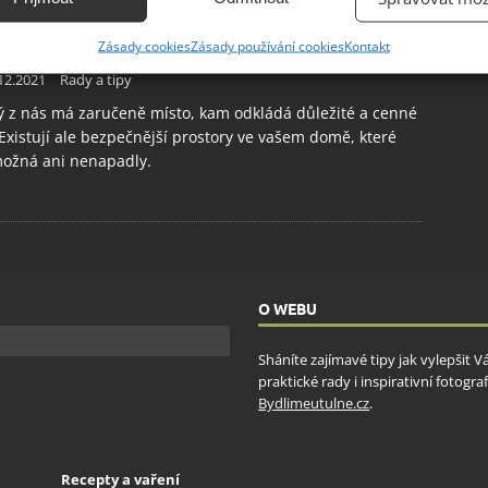
žte si bezpečně své cennosti na jedno z
ání přesných údajů o zeměpisné poloze, Identifikace zařízení na
íti tajných míst ve vaší domácnosti
Zásady cookies
Zásady používání cookies
Kontakt
ě aktivně vyžádaných informací.
12.2021
Rady a tipy
 z nás má zaručeně místo, kam odkládá důležité a cenné
ění bezpečnosti, předcházení a zjišťování podvodů a
 Existují ale bezpečnější prostory ve vašem domě, které
ňování chyb, Poskytování a zobrazování reklamy a obsahu,
Vžd
možná ani nenapadly.
ní a sdělování voleb ochrany osobních údajů.
O WEBU
Sháníte zajímavé tipy jak vylepšit 
praktické rady i inspirativní fotog
Bydlimeutulne.cz
.
Recepty a vaření