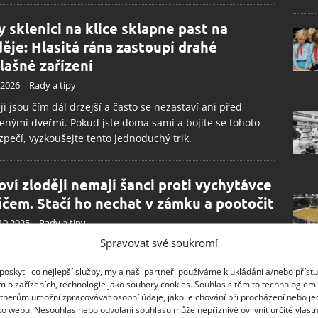
y sklenici na klice sklapne past na
děje: Hlasitá rána zastoupí drahé
lašné zařízení
.2026
Rady a tipy
ji jsou čím dál drzejší a často se nezastaví ani před
nými dveřmi. Pokud jste doma sami a bojíte se tohoto
pečí, vyzkoušejte tento jednoduchý trik.
oví zloději nemají šanci proti vychytávce
líčem. Stačí ho nechat v zámku a pootočit
10.2025
Rady a tipy
Spravovat své soukromí
í zloději nezahálejí ani na okamžik. Když zrovna
dou, obhlížejí si zájmové objekty. Díky několika krokům
oskytli co nejlepší služby, my a naši partneři používáme k ukládání a/nebo příst
te bezpečí své domácnosti.
m o zařízeních, technologie jako soubory cookies. Souhlas s těmito technologiem
tnerům umožní zpracovávat osobní údaje, jako je chování při procházení nebo j
to webu. Nesouhlas nebo odvolání souhlasu může nepříznivě ovlivnit určité vlastn