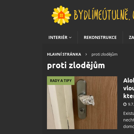
INTERIÉR
REKONSTRUKCE
Z
HLAVNÍ STRÁNKA
proti zlodějům
proti zlodějům
Alo
RADY A TIPY
vlo
kte
9.7
Exist
necht
domov