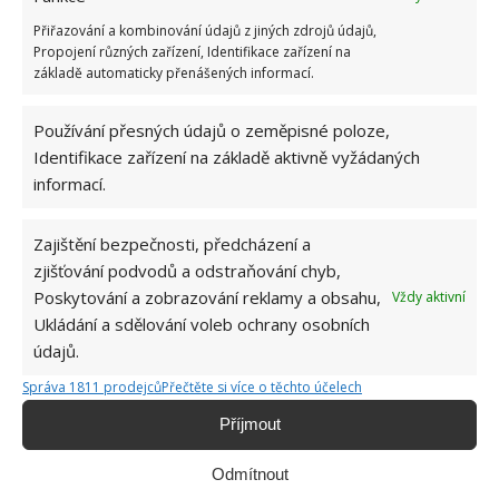
větrání
Přiřazování a kombinování údajů z jiných zdrojů údajů,
8.8.2026
Propojení různých zařízení, Identifikace zařízení na
základě automaticky přenášených informací.
Okurky a kopr se perfektně doplňují na zahradě
i při nakládání. Díky tomuto postupu chutnají
Používání přesných údajů o zeměpisné poloze,
fantasticky
Identifikace zařízení na základě aktivně vyžádaných
8.8.2026
informací.
Zajištění bezpečnosti, předcházení a
zjišťování podvodů a odstraňování chyb,
Poskytování a zobrazování reklamy a obsahu,
Vždy aktivní
Ukládání a sdělování voleb ochrany osobních
údajů.
O WEBU
Správa 1811 prodejců
Přečtěte si více o těchto účelech
Příjmout
Sháníte zajímavé tipy jak vylepšit Váš domov? Originální nápady,
aktuální trendy, praktické rady i inspirativní fotografie najdete na
stránkách internetového magazínu
Bydlimeutulne.cz
.
Odmítnout