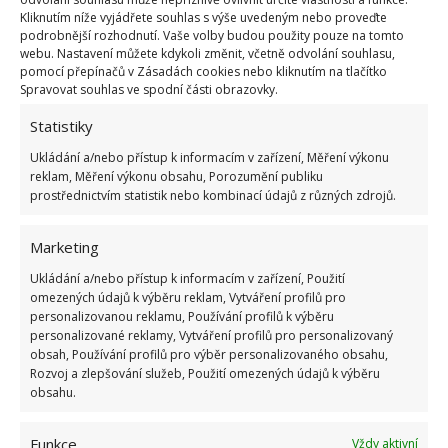
Kliknutím níže vyjádřete souhlas s výše uvedeným nebo proveďte
23.6.2026
podrobnější rozhodnutí. Vaše volby budou použity pouze na tomto
webu. Nastavení můžete kdykoli změnit, včetně odvolání souhlasu,
pomocí přepínačů v Zásadách cookies nebo kliknutím na tlačítko
Retro kvíz o oblíbených autech v dobách
Spravovat souhlas ve spodní části obrazovky.
socialismu: Tehdejší řidiči musí získat 10 z 10
bodů
Statistiky
6.5.2026
Ukládání a/nebo přístup k informacím v zařízení, Měření výkonu
reklam, Měření výkonu obsahu, Porozumění publiku
prostřednictvím statistik nebo kombinací údajů z různých zdrojů.
Marketing
ŽHAVÉ NOVINKY
Ukládání a/nebo přístup k informacím v zařízení, Použití
omezených údajů k výběru reklam, Vytváření profilů pro
personalizovanou reklamu, Používání profilů k výběru
Mouchy raději poletí o domácnost dále. Kromě
personalizované reklamy, Vytváření profilů pro personalizovaný
chemikálií je odpudí i citron s hřebíčkem
obsah, Používání profilů pro výběr personalizovaného obsahu,
8.8.2026
Rozvoj a zlepšování služeb, Použití omezených údajů k výběru
obsahu.
Díky vhodné přípravě nebudou letní horka
Funkce
problém. Pomůže i zatemňování a načasované
Vždy aktivní