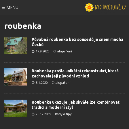
☰ MENU
roubenka
Půvabná roubenka bez sousedů je snem mnoha
Čechů
17.9.2020
Chalupaření
Roubenka prošla unikátní rekonstrukcí, která
zachovala její původní vzhled
5.1.2020
Chalupaření
Roubenka ukazuje, jak skvěle lze kombinovat
tradici a moderní styl
25.12.2019
Rady a tipy