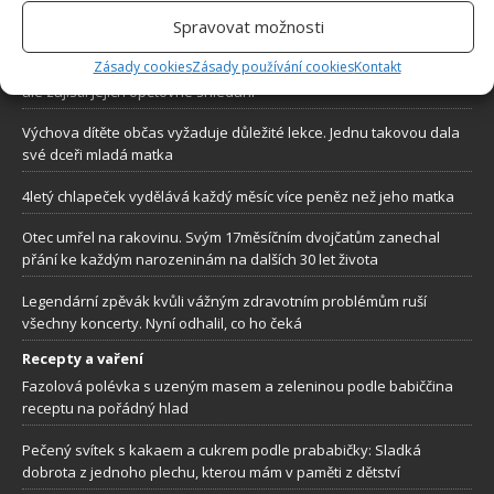
Spravovat možnosti
Lidé a svět
Zásady cookies
Zásady používání cookies
Kontakt
Žena nevěřila, že ještě někdy potká svého psa. Nečekaný telefonát
ale zajistil jejich opětovné shledaní
Výchova dítěte občas vyžaduje důležité lekce. Jednu takovou dala
své dceři mladá matka
4letý chlapeček vydělává každý měsíc více peněz než jeho matka
Otec umřel na rakovinu. Svým 17měsíčním dvojčatům zanechal
přání ke každým narozeninám na dalších 30 let života
Legendární zpěvák kvůli vážným zdravotním problémům ruší
všechny koncerty. Nyní odhalil, co ho čeká
Recepty a vaření
Fazolová polévka s uzeným masem a zeleninou podle babiččina
receptu na pořádný hlad
Pečený svítek s kakaem a cukrem podle prababičky: Sladká
dobrota z jednoho plechu, kterou mám v paměti z dětství