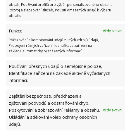
obsah, Používání profilů pro výběr personalizovaného obsahu,
ŽHAVÉ NOVINKY
Rozvoj a zlepšování služeb, Použití omezených údajů k výběru
obsahu.
Záchod vyžaduje zaslouženou péči. Se snadným
vyčištěním pomůže i kuchyňská sůl
Funkce
Vždy aktivní
10.8.2026
Přiřazování a kombinování údajů z jiných zdrojů údajů,
Propojení různých zařízení, Identifikace zařízení na
základě automaticky přenášených informací.
Vlastní „citrónová“ elektřina může šetřit
peníze. Menší světlo lze rozsvítit díky hřebíkům
a drátům
Používání přesných údajů o zeměpisné poloze,
10.8.2026
Identifikace zařízení na základě aktivně vyžádaných
informací.
Kuchyňská sůl jako efektivní služebník při
čištění domácnosti: Poradí si i s troubou a
Zajištění bezpečnosti, předcházení a
potrubím
zjišťování podvodů a odstraňování chyb,
10.8.2026
Poskytování a zobrazování reklamy a obsahu,
Vždy aktivní
Ukládání a sdělování voleb ochrany osobních
údajů.