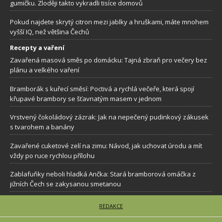
gumičku. Zloději takto vykradli tisíce domovů
Pokud najdete skrytý citron mezi jablky a hruškami, máte mnohem
vyšší IQ, než většina Čechů
Recepty a vaření
Zavařená masová směs po domácku: Tajná zbraň pro večery bez
plánu a velkého vaření
Bramborák s kuřecí směsí: Poctivá a rychlá večeře, která spojí
křupavé brambory se šťavnatým masem v jednom
Vrstvený čokoládový zázrak: Jak na nepečený pudinkový zákusek
s tvarohem a banány
Zavařené cuketové zelí na zimu: Návod, jak uchovat úrodu a mít
vždy po ruce rychlou přílohu
Zablafuňky neboli hladká Ančka: Stará bramborová omáčka z
jižních Čech se zakysanou smetanou
REDAKCE