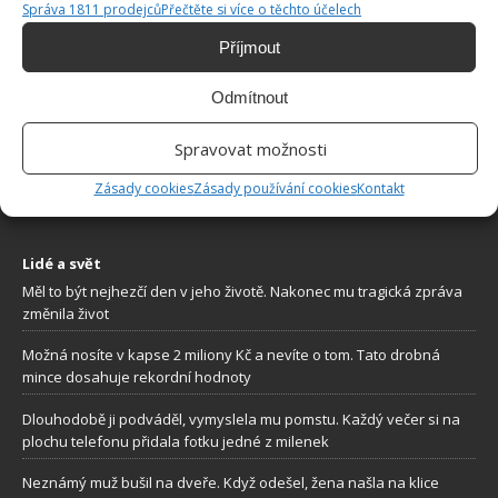
Správa 1811 prodejců
Přečtěte si více o těchto účelech
Příjmout
Odmítnout
O WEBU
Spravovat možnosti
Sháníte zajímavé tipy jak vylepšit Váš domov? Originální nápady,
aktuální trendy, praktické rady i inspirativní fotografie najdete na
Zásady cookies
Zásady používání cookies
Kontakt
stránkách internetového magazínu
Bydlimeutulne.cz
.
Lidé a svět
Měl to být nejhezčí den v jeho životě. Nakonec mu tragická zpráva
změnila život
Možná nosíte v kapse 2 miliony Kč a nevíte o tom. Tato drobná
mince dosahuje rekordní hodnoty
Dlouhodobě ji podváděl, vymyslela mu pomstu. Každý večer si na
plochu telefonu přidala fotku jedné z milenek
Neznámý muž bušil na dveře. Když odešel, žena našla na klice