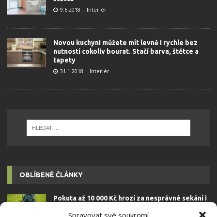
9.6.2018
Interiér
Novou kuchyni můžete mít levně i rychle bez
nutností cokoliv bourat. Stačí barva, štětce a
tapety
31.1.2018
Interiér
OBLÍBENÉ ČLÁNKY
Pokuta až 10 000 Kč hrozí za nesprávné sekání i
nesekání trávy. Záleží i na prostředku a lokaci
Spravovat své soukromí