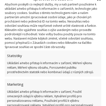
1.6.2026
Abychom poskytli co nejlepší služby, my a naši partneři používáme k
ukládání a/nebo přístupu k informacím o zařízeních, technologie jako
soubory cookies. Souhlas s těmito technologiemi nám a našim
Kvíz na téma pionýrské tábory za socialismu:
partnerům umožní zpracovávat osobní údaje, jako je chování při
Kdo je zažil, bez problému získá 12 ze 12 bodů
procházení nebo jedinečná ID na tomto webu. Nesouhlas nebo
12.5.2026
odvolání souhlasu může nepříznivě ovlivnit určité vlastnosti a funkce.
Kliknutím níže vyjádřete souhlas s výše uvedeným nebo proveďte
podrobnější rozhodnutí. Vaše volby budou použity pouze na tomto
webu. Nastavení můžete kdykoli změnit, včetně odvolání souhlasu,
Test znalostí o každodenní realitě za
pomocí přepínačů v Zásadách cookies nebo kliknutím na tlačítko
komunismu: 10 retro otázek ukáže, kdo má
Spravovat souhlas ve spodní části obrazovky.
dobrý přehled
23.6.2026
Statistiky
Ukládání a/nebo přístup k informacím v zařízení, Měření výkonu
Retro kvíz o oblíbených autech v dobách
reklam, Měření výkonu obsahu, Porozumění publiku
socialismu: Tehdejší řidiči musí získat 10 z 10
prostřednictvím statistik nebo kombinací údajů z různých zdrojů.
bodů
6.5.2026
Marketing
Ukládání a/nebo přístup k informacím v zařízení, Použití
omezených údajů k výběru reklam, Vytváření profilů pro
personalizovanou reklamu, Používání profilů k výběru
personalizované reklamy, Vytváření profilů pro personalizovaný