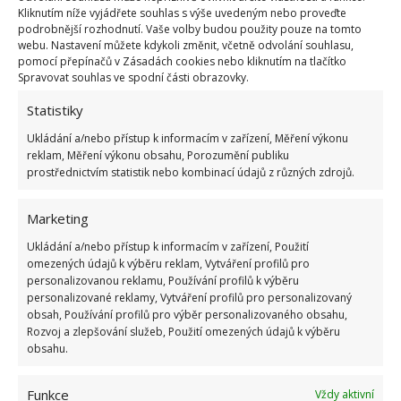
včetně polštářku na sezení. Trochu to rozbije
Kliknutím níže vyjádřete souhlas s výše uvedeným nebo proveďte
podrobnější rozhodnutí. Vaše volby budou použity pouze na tomto
celistvost, aby kuchyně nepůsobila nudně a bez
webu. Nastavení můžete kdykoli změnit, včetně odvolání souhlasu,
fantazie.
pomocí přepínačů v Zásadách cookies nebo kliknutím na tlačítko
Spravovat souhlas ve spodní části obrazovky.
Statistiky
Ukládání a/nebo přístup k informacím v zařízení, Měření výkonu
reklam, Měření výkonu obsahu, Porozumění publiku
prostřednictvím statistik nebo kombinací údajů z různých zdrojů.
Marketing
Ukládání a/nebo přístup k informacím v zařízení, Použití
omezených údajů k výběru reklam, Vytváření profilů pro
personalizovanou reklamu, Používání profilů k výběru
personalizované reklamy, Vytváření profilů pro personalizovaný
obsah, Používání profilů pro výběr personalizovaného obsahu,
Rozvoj a zlepšování služeb, Použití omezených údajů k výběru
obsahu.
Funkce
Vždy aktivní