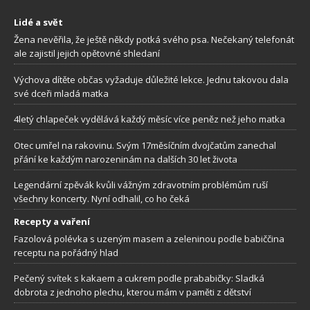
Lidé a svět
Žena nevěřila, že ještě někdy potká svého psa. Nečekaný telefonát
ale zajistil jejich opětovné shledaní
Výchova dítěte občas vyžaduje důležité lekce. Jednu takovou dala
své dceři mladá matka
4letý chlapeček vydělává každý měsíc více peněz než jeho matka
Otec umřel na rakovinu. Svým 17měsíčním dvojčatům zanechal
přání ke každým narozeninám na dalších 30 let života
Legendární zpěvák kvůli vážným zdravotním problémům ruší
všechny koncerty. Nyní odhalil, co ho čeká
Recepty a vaření
Fazolová polévka s uzeným masem a zeleninou podle babiččina
receptu na pořádný hlad
Pečený svítek s kakaem a cukrem podle prababičky: Sladká
dobrota z jednoho plechu, kterou mám v paměti z dětství