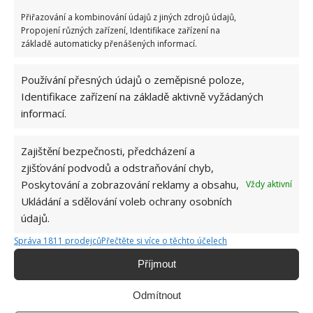
Přiřazování a kombinování údajů z jiných zdrojů údajů,
Propojení různých zařízení, Identifikace zařízení na
základě automaticky přenášených informací.
Nové úchytky a dekorace
Používání přesných údajů o zeměpisné poloze,
Identifikace zařízení na základě aktivně vyžádaných
Na kuchyňské lince vyměňte i úchytky, pokud se ty
informací.
stávající k novému kabátku hodit nebudou. Změnit
nemusíte pouze barvu, ale kompletní styl kuchyně.
Zajištění bezpečnosti, předcházení a
Své udělají i dekorace.
zjišťování podvodů a odstraňování chyb,
Poskytování a zobrazování reklamy a obsahu,
Vždy aktivní
Kuchyni vytvářejí právě stylové dekorace, které
Ukládání a sdělování voleb ochrany osobních
podtrhnou styl, který se vám líbí. Ať už jde o poličky,
údajů.
obsah na nich, obrázky, plechové retro či vintage
Správa 1811 prodejců
Přečtěte si více o těchto účelech
cedulky, ozdoby ve venkovském či industriálním
Příjmout
stylu anebo typické moderní pojetí.
Odmítnout
Obrázky:
idealhome.co.uk