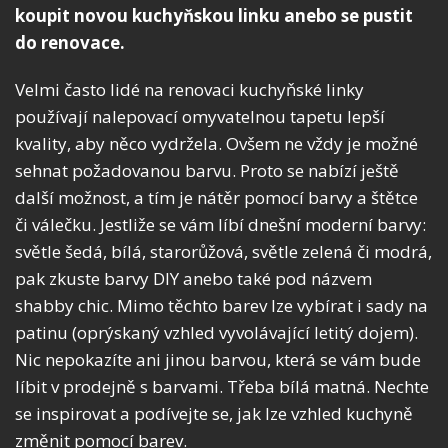
koupit novou kuchyňskou linku anebo se pustit
do renovace.
Velmi často lidé na renovaci kuchyňské linky
používají nalepovací omyvatelnou tapetu lepší
kvality, aby něco vydržela. Ovšem ne vždy je možné
sehnat požadovanou barvu. Proto se nabízí ještě
další možnost, a tím je nátěr pomocí barvy a štětce
či válečku. Jestliže se vám líbí dnešní moderní barvy:
světle šedá, bílá, starorůžová, světle zelená či modrá,
pak zkuste barvy DIY anebo také pod názvem
shabby chic. Mimo těchto barev lze vybírat i sady na
patinu (oprýskaný vzhled vyvolávající letitý dojem).
Nic nepokazíte ani jinou barvou, která se vám bude
líbit v prodejně s barvami. Třeba bílá matná. Nechte
se inspirovat a podívejte se, jak lze vzhled kuchyně
změnit pomocí barev.