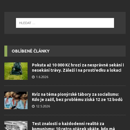
OBLÍBENÉ ČLÁNKY
Pokuta až 10 000 Kč hrozí za nesprávné sekání i
nesekání trávy. Záleží i na prostředku a lokaci
1.6.2026
Kvíz na téma pionýrské tábory za socialismu:
Kdo je zažil, bez problému získá 12 ze 12 bodů
12.5.2026
Test znalostí o každodenní realitě za
komunismu: 10 retro otázek ukáže, kdo má