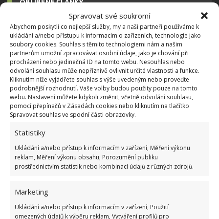
OBLÍBENÉ ČLÁNKY
Spravovat své soukromí
Pokuta až 10 000 Kč hrozí za nesprávné sekání i
Abychom poskytli co nejlepší služby, my a naši partneři používáme k
nesekání trávy. Záleží i na prostředku a lokaci
ukládání a/nebo přístupu k informacím o zařízeních, technologie jako
soubory cookies. Souhlas s těmito technologiemi nám a našim
1.6.2026
partnerům umožní zpracovávat osobní údaje, jako je chování při
procházení nebo jedinečná ID na tomto webu. Nesouhlas nebo
odvolání souhlasu může nepříznivě ovlivnit určité vlastnosti a funkce.
Kvíz na téma pionýrské tábory za socialismu:
Kliknutím níže vyjádřete souhlas s výše uvedeným nebo proveďte
Kdo je zažil, bez problému získá 12 ze 12 bodů
podrobnější rozhodnutí. Vaše volby budou použity pouze na tomto
12.5.2026
webu. Nastavení můžete kdykoli změnit, včetně odvolání souhlasu,
pomocí přepínačů v Zásadách cookies nebo kliknutím na tlačítko
Spravovat souhlas ve spodní části obrazovky.
Test znalostí o každodenní realitě za
Statistiky
komunismu: 10 retro otázek ukáže, kdo má
dobrý přehled
Ukládání a/nebo přístup k informacím v zařízení, Měření výkonu
23.6.2026
reklam, Měření výkonu obsahu, Porozumění publiku
prostřednictvím statistik nebo kombinací údajů z různých zdrojů.
Retro kvíz o oblíbených autech v dobách
socialismu: Tehdejší řidiči musí získat 10 z 10
Marketing
bodů
Ukládání a/nebo přístup k informacím v zařízení, Použití
6.5.2026
omezených údajů k výběru reklam, Vytváření profilů pro