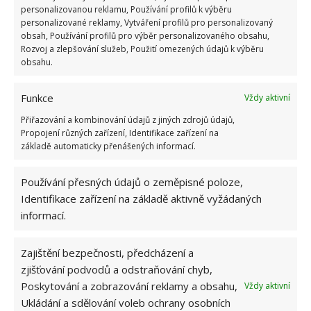
personalizovanou reklamu, Používání profilů k výběru
personalizované reklamy, Vytváření profilů pro personalizovaný
obsah, Používání profilů pro výběr personalizovaného obsahu,
Rozvoj a zlepšování služeb, Použití omezených údajů k výběru
obsahu.
ŽHAVÉ NOVINKY
Funkce
Vždy aktivní
Mouchy raději poletí o domácnost dále. Kromě
Přiřazování a kombinování údajů z jiných zdrojů údajů,
chemikálií je odpudí i citron s hřebíčkem
Propojení různých zařízení, Identifikace zařízení na
8.8.2026
základě automaticky přenášených informací.
Používání přesných údajů o zeměpisné poloze,
Díky vhodné přípravě nebudou letní horka
Identifikace zařízení na základě aktivně vyžádaných
problém. Pomůže i zatemňování a načasované
větrání
informací.
8.8.2026
Zajištění bezpečnosti, předcházení a
Okurky a kopr se perfektně doplňují na zahradě
zjišťování podvodů a odstraňování chyb,
i při nakládání. Díky tomuto postupu chutnají
Poskytování a zobrazování reklamy a obsahu,
Vždy aktivní
fantasticky
Ukládání a sdělování voleb ochrany osobních
8.8.2026