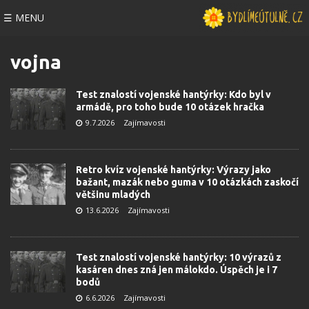
☰ MENU
vojna
Test znalostí vojenské hantýrky: Kdo byl v
armádě, pro toho bude 10 otázek hračka
9.7.2026
Zajímavosti
Retro kvíz vojenské hantýrky: Výrazy jako
bažant, mazák nebo guma v 10 otázkách zaskočí
většinu mladých
13.6.2026
Zajímavosti
Test znalostí vojenské hantýrky: 10 výrazů z
kasáren dnes zná jen málokdo. Úspěch je i 7
bodů
6.6.2026
Zajímavosti