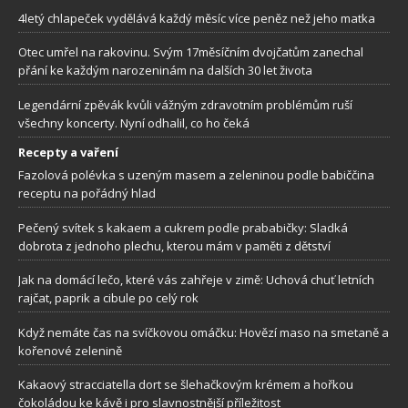
4letý chlapeček vydělává každý měsíc více peněz než jeho matka
Otec umřel na rakovinu. Svým 17měsíčním dvojčatům zanechal
přání ke každým narozeninám na dalších 30 let života
Legendární zpěvák kvůli vážným zdravotním problémům ruší
všechny koncerty. Nyní odhalil, co ho čeká
Recepty a vaření
Fazolová polévka s uzeným masem a zeleninou podle babiččina
receptu na pořádný hlad
Pečený svítek s kakaem a cukrem podle prababičky: Sladká
dobrota z jednoho plechu, kterou mám v paměti z dětství
Jak na domácí lečo, které vás zahřeje v zimě: Uchová chuť letních
rajčat, paprik a cibule po celý rok
Když nemáte čas na svíčkovou omáčku: Hovězí maso na smetaně a
kořenové zelenině
Kakaový stracciatella dort se šlehačkovým krémem a hořkou
čokoládou ke kávě i pro slavnostnější příležitost