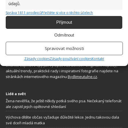
údajů.
Správa 1811 prodejců
Přečtěte si více o těchto účelech
Příjmout
Odmítnout
Spravovat možnosti
O WEBU
Zásady cookies
Zásady používání cookies
Kontakt
Sháníte zajímavé tipy jak vylepšit Váš domov? Originální nápady,
aktuální trendy, praktické rady i inspirativní fotografie najdete na
stránkách internetového magazínu
Bydlimeutulne.cz
.
Lidé a svět
Žena nevěřila, že ještě někdy potká svého psa. Nečekaný telefonát
ale zajistil jejich opětovné shledaní
Výchova dítěte občas vyžaduje důležité lekce. Jednu takovou dala
své dceři mladá matka