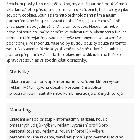
Abychom poskytli co nejlepší služby, my a naši partneři používáme k
nálepky jsou obvykle vyrobeny z papíru, takže
ukládání a/nebo přístupu k informacím o zařízeních, technologie jako
nejsou ani závadné, ale ani vyloženě jedlé
.
soubory cookies. Souhlas s těmito technologiemi nám a našim
partnerům umožní zpracovávat osobní údaje, jako je chování při
Lepidlo musí být z materiálu schváleného pro
procházení nebo jedinečná ID na tomto webu. Nesouhlas nebo
kontakt s potravinami. V každém případě je vhodné,
odvolání souhlasu může nepříznivě ovlivnit určité vlastnosti a funkce.
Kliknutím níže vyjádřete souhlas s výše uvedeným nebo proveďte
když je před konzumací odstraníte a vyhodíte. Pozor,
podrobnější rozhodnutí. Vaše volby budou použity pouze na tomto
nebývají biologicky rozložitelné, takže nepatří do
webu. Nastavení můžete kdykoli změnit, včetně odvolání souhlasu,
pomocí přepínačů v Zásadách cookies nebo kliknutím na tlačítko
kompostu, vysvětluje GreenerPrint. Na
Spravovat souhlas ve spodní části obrazovky.
BydlímeÚtulně jsme pro vás také sepsali, že
Statistiky
vypěstovat citrusy
si dokážete i sami doma.
Ukládání a/nebo přístup k informacím v zařízení, Měření výkonu
reklam, Měření výkonu obsahu, Porozumění publiku
Zdroje:
IFPS
,
GreenerPrint
,
Bezpečnost potravin
,
prostřednictvím statistik nebo kombinací údajů z různých zdrojů.
Bezpečnost potravin – GMO
Marketing
Ukládání a/nebo přístup k informacím v zařízení, Použití
omezených údajů k výběru reklam, Vytváření profilů pro
personalizovanou reklamu, Používání profilů k výběru
personalizované reklamy, Vytváření profilů pro personalizovaný