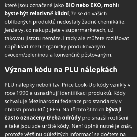
které jsou označené jako
BIO nebo EKO, mohli
byste být relativně klidní
, že se do vašich
oblíbených produktů nedostaly žádné chemikálie.
Jenže vy, co nakupujete v supermarketech, už
takovou jistotu nemáte. I tady ale můžete rozlišovat
například mezi organicky produkovaným
ovocem/zeleninou a konvenčně pěstovaným.
Význam kódu na PLU nálepkách
PLU nálepky neboli tzv. Price Look-Up kódy vznikly v
roce 1990 a usnadňují identifikaci produktů. Kódy
schvaluje Mezinárodní federace pro standardy v
oblasti produktů (IFPS). Na těchto štítcích
bývají
často označeny třeba odrůdy
pro snazší rozlišení,
a také jsou zde určité kódy. Není úplně nutné je znát,
protože většinu důležitých informací se dočtete na