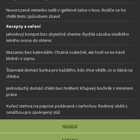
Novorozené miminko našli v igelitové tašce v lese. Rodiče se ho
chtěli tímto způsobem zbavit
Recepty a vaření
Jahodový kompot bez zbytečné chemie: Rychlá zásoba sladkého
letního ovoce do sklenic
Mazanec bez kalendáře: Chutná svátečně, ale hodí se ke kávě
klidně i v srpnu
Šťavnatá domácí šunka pro každého, kdo chce vědět, co si dává na
chleba
Jednoduchý domácí chléb bez hnětení: Křupavý bochník s minimem
práce
Kuřecí stehna na paprice podávaná s tarhoňou: Rodinný oběd s
omáčkou pro spokojený stůl
REDAKCE
KONTAKT