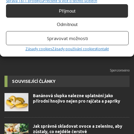
Správa 1811 prodejců
Přečtěte si více o těchto účelech
Jiří Kolář
Příjmout
Absolvent České zemědělské
univerzity, který je již od malička
Odmítnout
velkým kutilem. V podstatě vše, co je
možné najít v j...
[Více o autorovi]
Spravovat možnosti
Zásady cookies
Zásady používání cookies
Kontakt
SOUVISEJÍCÍ ČLÁNKY
Banánová slupka nalezne uplatnění jako
přírodní hnojivo nejen pro rajčata a papriky
Jak správně skladovat ovoce a zeleninu, aby
zůstaly, co nejdéle čerstvé