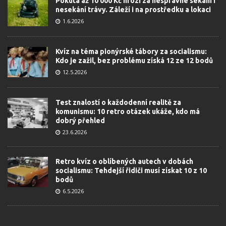
Pokuta až 10 000 Kč hrozí za nesprávné sekání i
nesekání trávy. Záleží i na prostředku a lokaci
1.6.2026
Kvíz na téma pionýrské tábory za socialismu:
Kdo je zažil, bez problému získá 12 ze 12 bodů
12.5.2026
Test znalostí o každodenní realitě za
komunismu: 10 retro otázek ukáže, kdo má
dobrý přehled
23.6.2026
Retro kvíz o oblíbených autech v dobách
socialismu: Tehdejší řidiči musí získat 10 z 10
bodů
6.5.2026