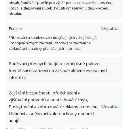
obsah, Používání profilů pro výběr personalizovaného obsahu,
Rozvoj a zlepšování služeb, Použití omezených údajů k výběru
obsahu.
Funkce
Vždy aktivní
Přiřazování a kombinování údajů z jiných zdrojů údajů,
Propojení různých zařízení, Identifikace zařízení na
základě automaticky přenášených informací.
Používání přesných údajů o zeměpisné poloze,
Identifikace zařízení na základě aktivně vyžádaných
informací.
NÁLEPKY
OBCHOD
OVOCE
ZELENINA
Zajištění bezpečnosti, předcházení a
zjišťování podvodů a odstraňování chyb,
Přidejte svůj názor
Poskytování a zobrazování reklamy a obsahu,
Vždy aktivní
KOMENTOVAT
Ukládání a sdělování voleb ochrany osobních
údajů.