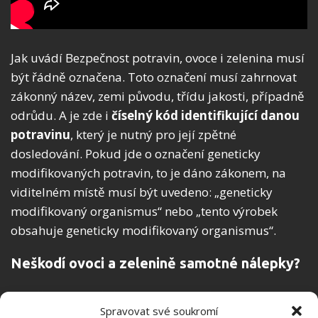
Jak uvádí Bezpečnost potravin, ovoce i zelenina musí
být řádně označena. Toto označení musí zahrnovat
zákonný název, zemi původu, třídu jakosti, případně
odrůdu. A je zde i
číselný kód identifikující danou
potravinu
, který je nutný pro její zpětné
dosledování. Pokud jde o označení geneticky
modifikovaných potravin, to je dáno zákonem, na
viditelném místě musí být uvedeno: „geneticky
modifikovaný organismus“ nebo „tento výrobek
obsahuje geneticky modifikovaný organismus“.
Neškodí ovoci a zelenině samotné nálepky?
I když jsou menší štítky nalepeny přímo na slupce
Spravovat své soukromí
ovoce, nepředstavují žádné zdravotní riziko. PLU