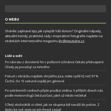
O WEBU
Sháníte zajímavé tipy jak vylepšit Váš domov? Originální nápady,
aktuální trendy, praktické rady i inspirativní fotografie najdete na
stránkách internetového magazínu
Bydlimeutulne.cz
.
Lidé a svět
Po návratu z dovolené ho v poštovní schránce čekalo překvapení.
Úřady jej považují za mrtvého
Pokud v obrázku najdete skrytého psa, máte vyšší IQ než 97 %
Čechů. Do 15 sekund uspějí jen géniové
Po extrémních vedrech přijde prudká změna: V příštích dnech nás
podle meteorologů čeká počasí, jaké už nikdo nečekal
57letý obchodník si všiml, jak se skupina lidí naváží do policie. Z
lásky ke své zemi se jich ihned zastal