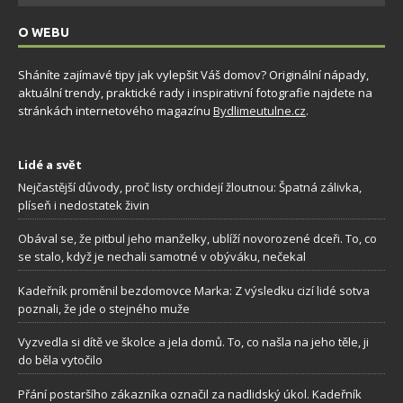
O WEBU
Sháníte zajímavé tipy jak vylepšit Váš domov? Originální nápady,
aktuální trendy, praktické rady i inspirativní fotografie najdete na
stránkách internetového magazínu
Bydlimeutulne.cz
.
Lidé a svět
Nejčastější důvody, proč listy orchidejí žloutnou: Špatná zálivka,
plíseň i nedostatek živin
Obával se, že pitbul jeho manželky, ublíží novorozené dceři. To, co
se stalo, když je nechali samotné v obýváku, nečekal
Kadeřník proměnil bezdomovce Marka: Z výsledku cizí lidé sotva
poznali, že jde o stejného muže
Vyzvedla si dítě ve školce a jela domů. To, co našla na jeho těle, ji
do běla vytočilo
Přání postaršího zákazníka označil za nadlidský úkol. Kadeřník