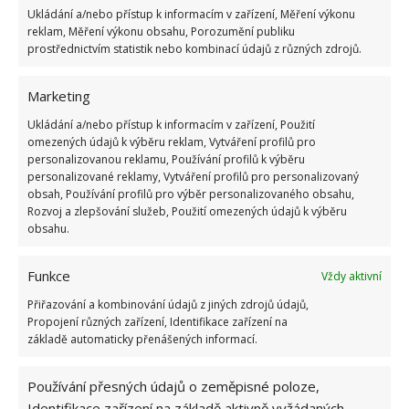
Ukládání a/nebo přístup k informacím v zařízení, Měření výkonu
reklam, Měření výkonu obsahu, Porozumění publiku
prostřednictvím statistik nebo kombinací údajů z různých zdrojů.
Marketing
Ukládání a/nebo přístup k informacím v zařízení, Použití
omezených údajů k výběru reklam, Vytváření profilů pro
personalizovanou reklamu, Používání profilů k výběru
personalizované reklamy, Vytváření profilů pro personalizovaný
NÁLEPKY
RAJČATA
ZELENINA
obsah, Používání profilů pro výběr personalizovaného obsahu,
Rozvoj a zlepšování služeb, Použití omezených údajů k výběru
obsahu.
Přidejte svůj názor
KOMENTOVAT
Funkce
Vždy aktivní
Přiřazování a kombinování údajů z jiných zdrojů údajů,
Propojení různých zařízení, Identifikace zařízení na
Hana Musilová
základě automaticky přenášených informací.
Do redakce Bydlimeutulne.cz se
Používání přesných údajů o zeměpisné poloze,
přidala během svých studií a práce
Identifikace zařízení na základě aktivně vyžádaných
redaktorky ji tak nadchla, že se