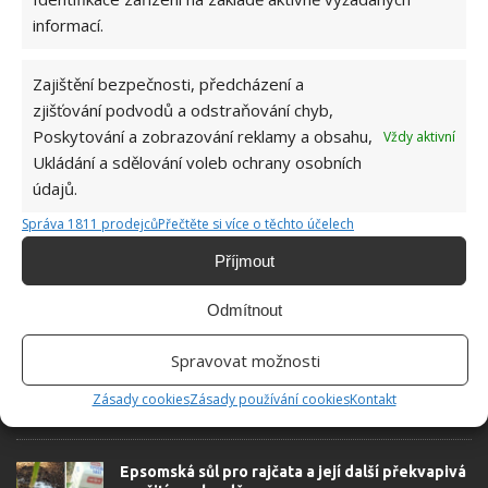
rozhodla zůstat. Její v...
[Více o
informací.
autorovi]
Zajištění bezpečnosti, předcházení a
zjišťování podvodů a odstraňování chyb,
Poskytování a zobrazování reklamy a obsahu,
Vždy aktivní
Ukládání a sdělování voleb ochrany osobních
údajů.
SOUVISEJÍCÍ ČLÁNKY
Správa 1811 prodejců
Přečtěte si více o těchto účelech
Popel, slupky od banánu či kopřivy poslouží jako
Příjmout
skvělé hnojivo pro rajčata
Odmítnout
Spravovat možnosti
Bohatě úrodné sousedství v záhonech: Rajčata
vytvoří se salátem dokonalé duo
Zásady cookies
Zásady používání cookies
Kontakt
Epsomská sůl pro rajčata a její další překvapivá