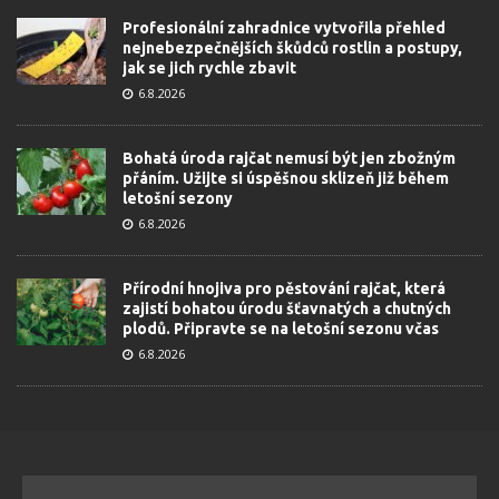
Profesionální zahradnice vytvořila přehled
nejnebezpečnějších škůdců rostlin a postupy,
jak se jich rychle zbavit
6.8.2026
Bohatá úroda rajčat nemusí být jen zbožným
přáním. Užijte si úspěšnou sklizeň již během
letošní sezony
6.8.2026
Přírodní hnojiva pro pěstování rajčat, která
zajistí bohatou úrodu šťavnatých a chutných
plodů. Připravte se na letošní sezonu včas
6.8.2026