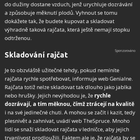
do dužiny dostane vzduch, jenž urychluje dozrávání
a způsobuje měknutí plodů. Vyhnout se tomu
dokážete tak, že budete kupovat a skladovat
výhradně taková rajčata, která ještě nemají stopku
odtrženou.
Skladování rajčat
Je to obzvláště užitečné tehdy, pokud nemíníte
rajčata rychle spotřebovat, informuje web Genialne.
Rajčata totiž nelze skladovat tak dlouho jako jablka
nebo hrušky. Jejich nevýhodou je, že
rychle
dozrávají, a tím měknou, čímž ztrácejí na kvalitě
i na své jedinečné chuti. A mohou se začít i kazit, tedy
plesnivět a zahnívat, uvádí web TheSpruce. Mnoho
lidí se snaží skladovat rajčata v ledničce, aby jejich
trvanlivost prodloužili. Faktem ale je, že rajčata by se