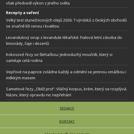
však předvedl výkon z jiného světa
Recepty a vaření
Velký test slunečnicových olejů 2026: 7 výrobků z českých obchodů
se značně liší cenou i kvalitou
Levandulový sirup z levandule lékařské: Fialová letní zásoba do
limonády, čaje i dezertů
Kokosové řezy se šlehačkou: Jednoduchý moučník, který si
zamiluje celá rodina
Vepřové na paprice zvládne každý a odmění se jemnou omáčkou i
měkkým masem
Sametové řezy „Obliž prst”: Vláčný korpus, krém, který se rozplývá.
Název, který opravdu nic nepřehání
REDAKCE
KONTAKT