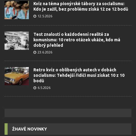
Kvíz na téma pionýrské tábory za socialismu:
Kdo je zažil, bez problému získá 12 ze 12 bodů
12.5.2026
Test znalostí o každodenní realitě za
komunismu: 10 retro otázek ukáže, kdo má
dobrý přehled
23.6.2026
Retro kvíz o oblíbených autech v dobách
socialismu: Tehdejší řidiči musí získat 10 z 10
bodů
6.5.2026
ŽHAVÉ NOVINKY