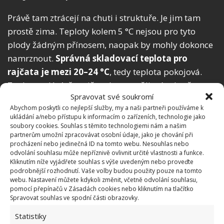
Právě tam ztrácejí na chuti i struktuře. Je jim tam
prostě zima. Teploty kolem 5 °C nejsou pro tyto
plody žádným přínosem, naopak by mohly dokonce
namrznout.
Správná skladovací teplota pro
rajčata je mezi 20–24 °C
, tedy teplota pokojová.
Z toho vyplývá, že rajčata byste měli mít v bytě na
Spravovat své soukromí
stole. Na BydlímeÚtulně jsme napsali i o
skladování
Abychom poskytli co nejlepší služby, my a naši partneři používáme k
ovoce a zeleniny
tak, aby vydržely co nejdéle čerstvé.
ukládání a/nebo přístupu k informacím o zařízeních, technologie jako
soubory cookies. Souhlas s těmito technologiemi nám a našim
partnerům umožní zpracovávat osobní údaje, jako je chování při
procházení nebo jedinečná ID na tomto webu. Nesouhlas nebo
odvolání souhlasu může nepříznivě ovlivnit určité vlastnosti a funkce.
Kliknutím níže vyjádřete souhlas s výše uvedeným nebo proveďte
podrobnější rozhodnutí. Vaše volby budou použity pouze na tomto
webu. Nastavení můžete kdykoli změnit, včetně odvolání souhlasu,
pomocí přepínačů v Zásadách cookies nebo kliknutím na tlačítko
Spravovat souhlas ve spodní části obrazovky.
Statistiky