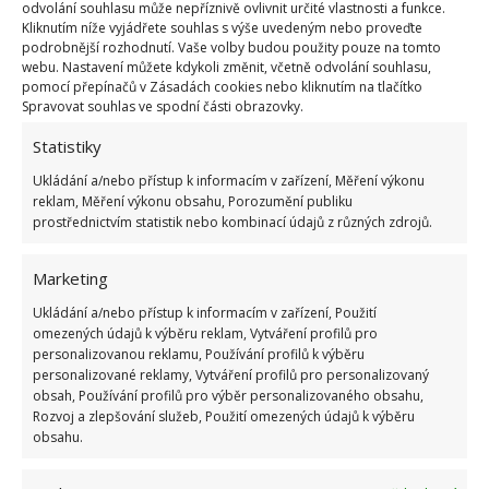
Jestli použijete jiné maso než drůbež, přidejte ještě
odvolání souhlasu může nepříznivě ovlivnit určité vlastnosti a funkce.
Kliknutím níže vyjádřete souhlas s výše uvedeným nebo proveďte
snítku rozmarýnu, bylinkové aroma je vynikající. Na
podrobnější rozhodnutí. Vaše volby budou použity pouze na tomto
konci procesu jsou na místě čerstvé bylinky, které by
webu. Nastavení můžete kdykoli změnit, včetně odvolání souhlasu,
pomocí přepínačů v Zásadách cookies nebo kliknutím na tlačítko
se mohly dříve rozvařit. Nejčastěji padne volba na
Spravovat souhlas ve spodní části obrazovky.
petržel.
Nasekané listy lze hodit jak do vody
, tak
Statistiky
později na těstoviny na talíři. Někdo přidává celé
Ukládání a/nebo přístup k informacím v zařízení, Měření výkonu
stonky včetně listů ještě do vroucího vývaru, a to
reklam, Měření výkonu obsahu, Porozumění publiku
několik minut před podáváním. Kdysi se používal i
prostřednictvím statistik nebo kombinací údajů z různých zdrojů.
libeček, což je přirozené afrodisiakum.
Marketing
Zdroj:
Porady Interia
Ukládání a/nebo přístup k informacím v zařízení, Použití
omezených údajů k výběru reklam, Vytváření profilů pro
personalizovanou reklamu, Používání profilů k výběru
personalizované reklamy, Vytváření profilů pro personalizovaný
obsah, Používání profilů pro výběr personalizovaného obsahu,
Rozvoj a zlepšování služeb, Použití omezených údajů k výběru
obsahu.