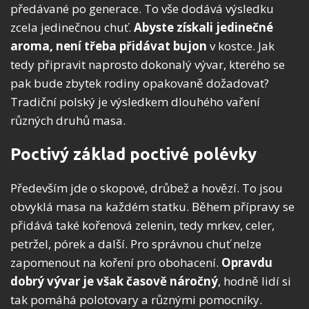
předávané po generace. To vše dodává výsledku
zcela jedinečnou chuť.
Abyste získali jedinečné
aroma, není třeba přidávat bujon
v kostce. Jak
tedy připravit naprosto dokonalý vývar, kterého se
pak bude zbytek rodiny opakovaně dožadovat?
Tradiční polský je výsledkem dlouhého vaření
různých druhů masa.
Poctivý základ poctivé polévky
Především jde o skopové, drůbež a hovězí. To jsou
obvyklá masa na každém statku. Během přípravy se
přidává také kořenová zelenin, tedy mrkev, celer,
petržel, pórek a další. Pro správnou chuť nelze
zapomenout na koření pro obohacení.
Opravdu
dobrý vývar je však časově náročný
, hodně lidí si
tak pomáhá polotovary a různými pomocníky.