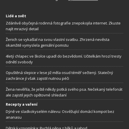
Lidé a svět
Zdánlivě obyčejná rodinná fotografie znepokojila internet. Zkuste
najít mrazivý detail
Ženich se vykašlal na svou vlastní svatbu. Zhrzená nevěsta
okamžitě vymyslela geniální pomstu
4letý chlapec ve školce upadl do bezvědomí. Učitelkám hrozí tresty
odnětí svobody
Opuštěná slepice v lese již měla osud téměř sečtený. Statečný
zachránce jí však zajistil nutnou péči
Žena nevěřila, že ještě někdy potká svého psa. Nečekaný telefonát
ale zajistil jejich opětovné shledaní
Recepty a vaření
Dýně ve sladkokyselém nálevu: Osvěžující domácí kompot bez
ananasu
Dětská vzpomínka: Rychlá pěna z bílků a jahod