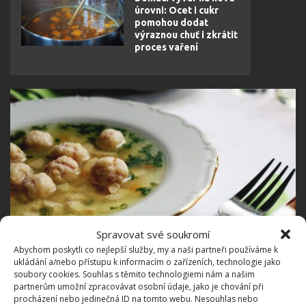
úrovni: Ocet i cukr
pomohou dodat
výraznou chuť i zkrátit
proces vaření
Spravovat své soukromí
Fotografie: Pixabay
Abychom poskytli co nejlepší služby, my a naši partneři používáme k
ukládání a/nebo přístupu k informacím o zařízeních, technologie jako
Kdy přidat rozmarýn
soubory cookies. Souhlas s těmito technologiemi nám a našim
partnerům umožní zpracovávat osobní údaje, jako je chování při
procházení nebo jedinečná ID na tomto webu. Nesouhlas nebo