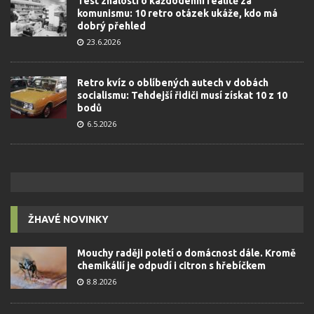
Test znalostí o každodenní realitě za
komunismu: 10 retro otázek ukáže, kdo má
dobrý přehled
23.6.2026
Retro kvíz o oblíbených autech v dobách
socialismu: Tehdejší řidiči musí získat 10 z 10
bodů
6.5.2026
ŽHAVÉ NOVINKY
Mouchy raději poletí o domácnost dále. Kromě
chemikálií je odpudí i citron s hřebíčkem
8.8.2026