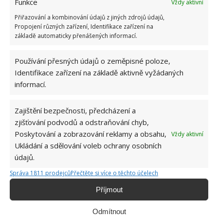
Funkce
Vždy aktivní
Přiřazování a kombinování údajů z jiných zdrojů údajů,
Propojení různých zařízení, Identifikace zařízení na
základě automaticky přenášených informací.
Používání přesných údajů o zeměpisné poloze,
Identifikace zařízení na základě aktivně vyžádaných
informací.
Zajištění bezpečnosti, předcházení a
zjišťování podvodů a odstraňování chyb,
POLÉVKA
VAŘENÍ
Poskytování a zobrazování reklamy a obsahu,
Vždy aktivní
Ukládání a sdělování voleb ochrany osobních
údajů.
Jiří Kolář
Správa 1811 prodejců
Přečtěte si více o těchto účelech
Absolvent České zemědělské
univerzity, který je již od malička
Příjmout
velkým kutilem. V podstatě vše, co je
možné najít v j...
[Více o autorovi]
Odmítnout