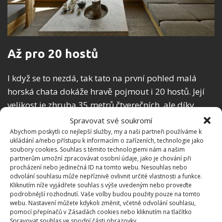
Až pro 20 hostů
I když se to nezdá, tak tato na první pohled malá
horská chata dokáže hravě pojmout i 20 hostů. Její
velikost je zhruba 35 metrů čtverečních, ale díky
svému uspořádání a využití prostoru hravě pojme i
Spravovat své soukromí
větší skupinu osob. A to hlavně díky využití
Abychom poskytli co nejlepší služby, my a naši partneři používáme k
ukládání a/nebo přístupu k informacím o zařízeních, technologie jako
jednoduchých pohovek, které jsou umístěny po
soubory cookies. Souhlas s těmito technologiemi nám a našim
obvodu, tak i díky tomu, že chata má také menší
partnerům umožní zpracovávat osobní údaje, jako je chování při
procházení nebo jedinečná ID na tomto webu. Nesouhlas nebo
patro, které primárně slouží jako místo pro nocleh.
odvolání souhlasu může nepříznivě ovlivnit určité vlastnosti a funkce.
Kliknutím níže vyjádřete souhlas s výše uvedeným nebo proveďte
podrobnější rozhodnutí. Vaše volby budou použity pouze na tomto
webu. Nastavení můžete kdykoli změnit, včetně odvolání souhlasu,
pomocí přepínačů v Zásadách cookies nebo kliknutím na tlačítko
Spravovat souhlas ve spodní části obrazovky.