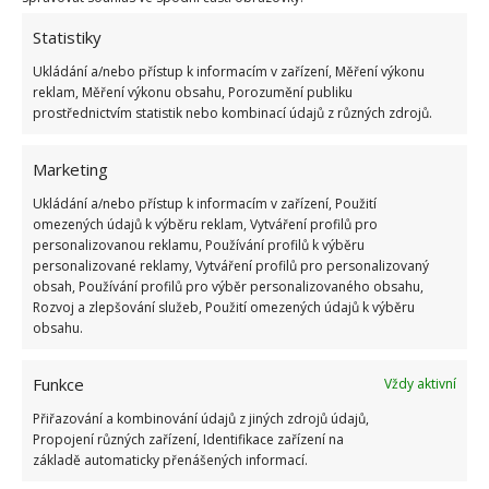
Statistiky
Ukládání a/nebo přístup k informacím v zařízení, Měření výkonu
reklam, Měření výkonu obsahu, Porozumění publiku
prostřednictvím statistik nebo kombinací údajů z různých zdrojů.
Marketing
Ukládání a/nebo přístup k informacím v zařízení, Použití
omezených údajů k výběru reklam, Vytváření profilů pro
personalizovanou reklamu, Používání profilů k výběru
Vypadá naprosto dokonale
personalizované reklamy, Vytváření profilů pro personalizovaný
obsah, Používání profilů pro výběr personalizovaného obsahu,
Rozvoj a zlepšování služeb, Použití omezených údajů k výběru
Jak z exteriérového pohledu, tak i z toho
obsahu.
interiérového je třeba říci, že tato horská chata
vypadá naprosto dokonale. A to i díky citu, který
Funkce
Vždy aktivní
měli architekti jak při samotném návrhu, tak při
Přiřazování a kombinování údajů z jiných zdrojů údajů,
realizaci. Je vidět, že i uprostřed panenské horské
Propojení různých zařízení, Identifikace zařízení na
základě automaticky přenášených informací.
přírody je možné postavit něco, co jí nenarušuje, je