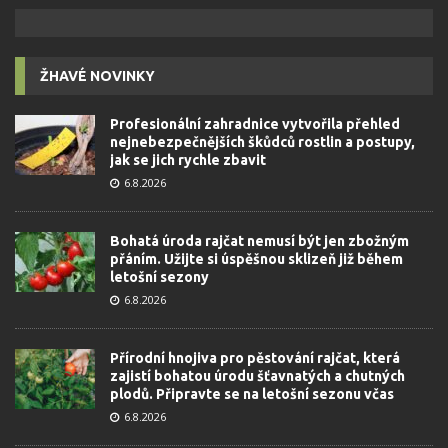
ŽHAVÉ NOVINKY
Profesionální zahradnice vytvořila přehled
nejnebezpečnějších škůdců rostlin a postupy,
jak se jich rychle zbavit
6.8.2026
Bohatá úroda rajčat nemusí být jen zbožným
přáním. Užijte si úspěšnou sklizeň již během
letošní sezony
6.8.2026
Přírodní hnojiva pro pěstování rajčat, která
zajistí bohatou úrodu šťavnatých a chutných
plodů. Připravte se na letošní sezonu včas
6.8.2026