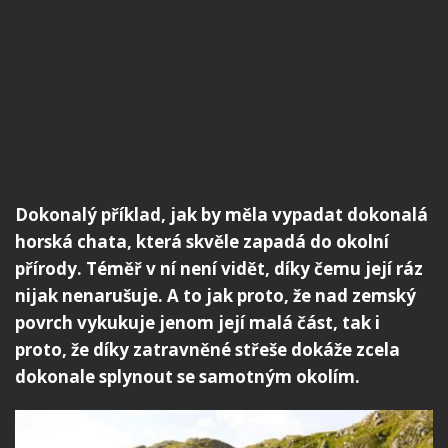
Dokonalý příklad, jak by měla vypadat dokonalá
horská chata, která skvěle zapadá do okolní
přírody. Téměř v ní není vidět, díky čemu její ráz
nijak nenarušuje. A to jak proto, že nad zemský
povrch vykukuje jenom její malá část, tak i
proto, že díky zatravněné střeše dokáže zcela
dokonale splynout se samotným okolím.