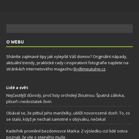
O WEBU
Sháníte zajímavé tipy jak vylepšit Váš domov? Originální nápady,
aktuální trendy, praktické rady i inspirativní fotografie najdete na
stránkách internetového magazínu
Bydlimeutulne.cz
.
Lidé a svět
Nejčastější důvody, proč listy orchidejí žloutnou: Špatná zálivka,
plíseň i nedostatek živin
Obával se, že pitbul jeho manželky, ublíží novorozené dceři. To, co
se stalo, když je nechali samotné v obýváku, nečekal
Kadeřník proměnil bezdomovce Marka: Z výsledku cizí lidé sotva
poznali, že jde o stejného muže