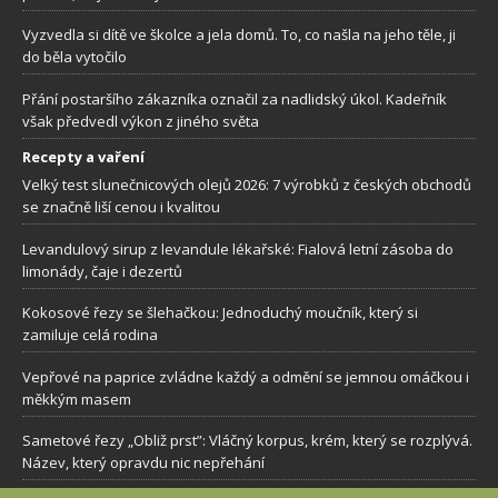
Vyzvedla si dítě ve školce a jela domů. To, co našla na jeho těle, ji
do běla vytočilo
Přání postaršího zákazníka označil za nadlidský úkol. Kadeřník
však předvedl výkon z jiného světa
Recepty a vaření
Velký test slunečnicových olejů 2026: 7 výrobků z českých obchodů
se značně liší cenou i kvalitou
Levandulový sirup z levandule lékařské: Fialová letní zásoba do
limonády, čaje i dezertů
Kokosové řezy se šlehačkou: Jednoduchý moučník, který si
zamiluje celá rodina
Vepřové na paprice zvládne každý a odmění se jemnou omáčkou i
měkkým masem
Sametové řezy „Obliž prst”: Vláčný korpus, krém, který se rozplývá.
Název, který opravdu nic nepřehání