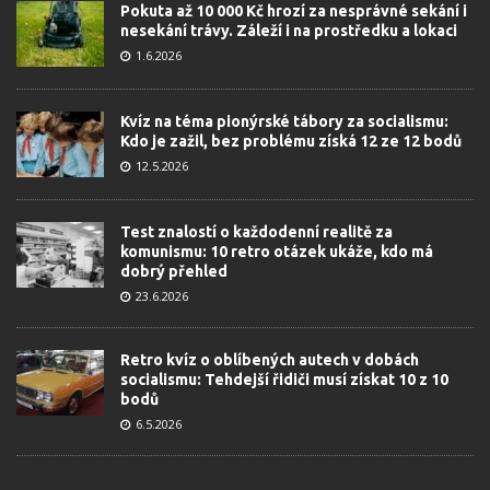
Pokuta až 10 000 Kč hrozí za nesprávné sekání i
nesekání trávy. Záleží i na prostředku a lokaci
1.6.2026
Kvíz na téma pionýrské tábory za socialismu:
Kdo je zažil, bez problému získá 12 ze 12 bodů
12.5.2026
Test znalostí o každodenní realitě za
komunismu: 10 retro otázek ukáže, kdo má
dobrý přehled
23.6.2026
Retro kvíz o oblíbených autech v dobách
socialismu: Tehdejší řidiči musí získat 10 z 10
bodů
6.5.2026