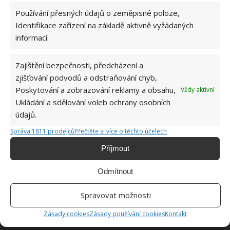
to malé a přesto praktické a uvnitř se může každý
Používání přesných údajů o zeměpisné poloze,
člověk cítit naprosto útulně.
Identifikace zařízení na základě aktivně vyžádaných
informací.
Zajištění bezpečnosti, předcházení a
zjišťování podvodů a odstraňování chyb,
Poskytování a zobrazování reklamy a obsahu,
Vždy aktivní
Ukládání a sdělování voleb ochrany osobních
údajů.
Správa 1811 prodejců
Přečtěte si více o těchto účelech
Příjmout
Odmítnout
Spravovat možnosti
Zásady cookies
Zásady používání cookies
Kontakt