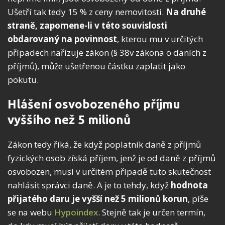
Ušetří tak tedy 15 % z ceny nemovitosti.
Na druhé
straně, zapomene-li v této souvislosti
obdarovaný na povinnost
, kterou mu v určitých
případech nařizuje zákon (§ 38v zákona o daních z
příjmů), může ušetřenou částku zaplatit jako
pokutu.
Hlášení osvobozeného příjmu
vyššího než 5 milionů
Zákon tedy říká, že když poplatník daně z příjmů
fyzických osob získá příjem, jenž je od daně z příjmů
osvobozen, musí v určitém případě tuto skutečnost
nahlásit správci daně. A je to tehdy, když
hodnota
přijatého daru je vyšší než 5 milionů korun
, píše
se na webu
Hypoindex
. Stejně tak je určen termín,