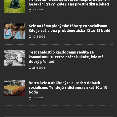
nesekání trávy. Záleží i na prostředku a lokaci
1.6.2026
Kvíz na téma pionýrské tábory za socialismu:
Kdo je zažil, bez problému získá 12 ze 12 bodů
12.5.2026
Test znalostí o každodenní realitě za
komunismu: 10 retro otázek ukáže, kdo má
dobrý přehled
23.6.2026
Retro kvíz o oblíbených autech v dobách
socialismu: Tehdejší řidiči musí získat 10 z 10
bodů
6.5.2026