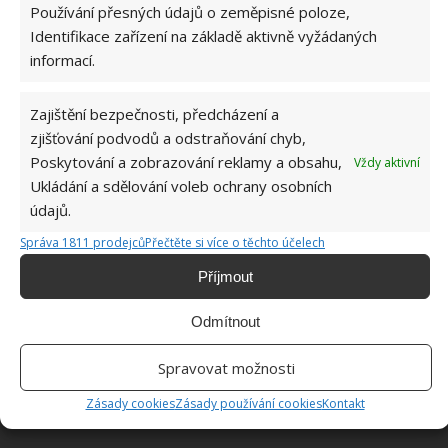
Používání přesných údajů o zeměpisné poloze,
Identifikace zařízení na základě aktivně vyžádaných
informací.
Zajištění bezpečnosti, předcházení a
zjišťování podvodů a odstraňování chyb,
Poskytování a zobrazování reklamy a obsahu,
Vždy aktivní
Ukládání a sdělování voleb ochrany osobních
údajů.
Správa 1811 prodejců
Přečtěte si více o těchto účelech
Příjmout
DANĚ
OSVOBOZENÝ PŘÍJEM
PŘIZNÁNÍ
Odmítnout
Přidejte svůj názor
Spravovat možnosti
KOMENTOVAT
Zásady cookies
Zásady používání cookies
Kontakt