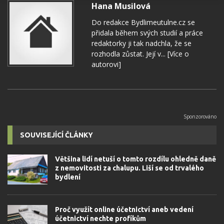
Hana Musilová
Do redakce Bydlimeutulne.cz se
přidala během svých studií a práce
redaktorky ji tak nadchla, že se
rozhodla zůstat. Její v...
[Více o
autorovi]
SOUVISEJÍCÍ ČLÁNKY
Většina lidí netuší o tomto rozdílu ohledně daně
z nemovitosti za chalupu. Liší se od trvalého
bydlení
Proč využít online účetnictví aneb vedení
účetnictví nechte profíkům