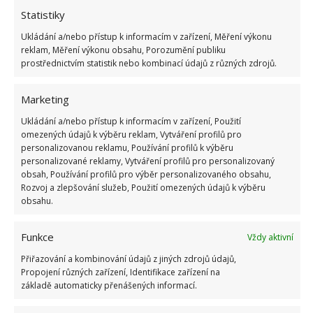
V opodstatněných případech může FÚ pokutu za
Statistiky
neoznámení osvobozeného příjmu poplatníkovi
Ukládání a/nebo přístup k informacím v zařízení, Měření výkonu
prominout, sděluje
FinančníSpráva
. Důvody pro
reklam, Měření výkonu obsahu, Porozumění publiku
prostřednictvím statistik nebo kombinací údajů z různých zdrojů.
nesplnění povinnosti musí být doloženy –
jedná se
zejména o vážné zdravotní důvody
, které
Marketing
poplatníkovi nahlásit dar znemožnily, či jiné velmi
závažné důvody. Kvapem se blíží konec března. Jste
Ukládání a/nebo přístup k informacím v zařízení, Použití
omezených údajů k výběru reklam, Vytváření profilů pro
si jisti, že jste všechny své povinnosti k finanční
personalizovanou reklamu, Používání profilů k výběru
správě splnili? Fyzické osoby mohou obdržet i další
personalizované reklamy, Vytváření profilů pro personalizovaný
obsah, Používání profilů pro výběr personalizovaného obsahu,
pokuty. O některých z nich, kupříkladu
o pokutách
Rozvoj a zlepšování služeb, Použití omezených údajů k výběru
za kácení stromů
, jsme na BydlímeÚtulně také
obsahu.
psali.
Funkce
Vždy aktivní
Přiřazování a kombinování údajů z jiných zdrojů údajů,
Propojení různých zařízení, Identifikace zařízení na
základě automaticky přenášených informací.