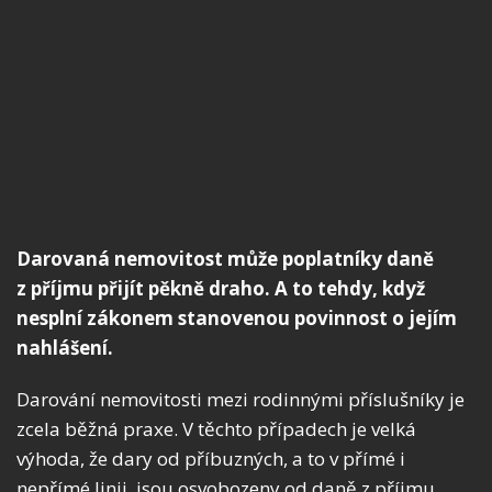
Darovaná nemovitost může poplatníky daně
z příjmu přijít pěkně draho. A to tehdy, když
nesplní zákonem stanovenou povinnost o jejím
nahlášení.
Darování nemovitosti mezi rodinnými příslušníky je
zcela běžná praxe. V těchto případech je velká
výhoda, že dary od příbuzných, a to v přímé i
nepřímé linii, jsou osvobozeny od daně z příjmu.