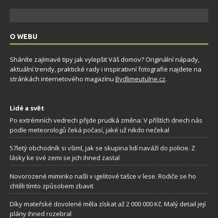
O WEBU
Sháníte zajímavé tipy jak vylepšit Váš domov? Originální nápady,
aktuální trendy, praktické rady i inspirativní fotografie najdete na
stránkách internetového magazínu
Bydlimeutulne.cz
.
Lidé a svět
Po extrémních vedrech přijde prudká změna: V příštích dnech nás
podle meteorologů čeká počasí, jaké už nikdo nečekal
57letý obchodník si všiml, jak se skupina lidí naváží do policie. Z
lásky ke své zemi se jich ihned zastal
Novorozené miminko našli v igelitové tašce v lese. Rodiče se ho
chtěli tímto způsobem zbavit
Díky mateřské dovolené měla získat až 2 000 000 Kč. Malý detail její
plány ihned rozebral