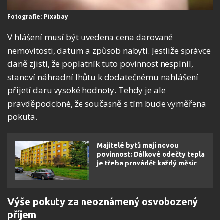
Fotografie: Pixabay
V hlášení musí být uvedena cena darované
nemovitosti, datum a způsob nabytí. Jestliže správce
daně zjistí, že poplatník tuto povinnost nesplnil,
stanoví náhradní lhůtu k dodatečnému nahlášení
přijetí daru vysoké hodnoty. Tehdy je ale
pravděpodobné, že současně s tím bude vyměřena
pokuta.
Majitelé bytů mají novou
povinnost: Dálkové odečty tepla
je třeba provádět každý měsíc
Výše pokuty za neoznámený osvobozený
příjem