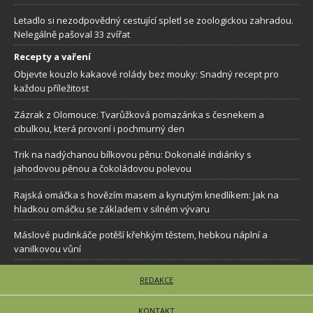
Letadlo si nezodpovědný cestující spletl se zoologickou zahradou.
Nelegálně pašoval 33 zvířat
Recepty a vaření
Objevte kouzlo kakaové rolády bez mouky: Snadný recept pro
každou příležitost
Zázrak z Olomouce: Tvarůžková pomazánka s česnekem a
cibulkou, která provoní i pochmurný den
Trik na nadýchanou bílkovou pěnu: Dokonalé indiánky s
jahodovou pěnou a čokoládovou polevou
Rajská omáčka s hovězím masem a kynutým knedlíkem: Jak na
hladkou omáčku se základem v silném vývaru
Máslové pudinkáče potěší křehkým těstem, hebkou náplní a
vanilkovou vůní
REDAKCE
KONTAKT