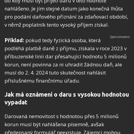
do kdy musí být přijetí daru v této hodnotě
nahlášeno. Je jím stejné datum jako konečná lhůta
pro podání daňového přiznání za zdaňovací období,
v němž poplatník tento vysoký příjem získal.
Příklad:
pokud tedy fyzická osoba, která
podléhá platbě daně z příjmu, získala v roce 2023 v
příbuzenské linii dar přesahující hodnotu 5 milionů
korun, není povinna za ni uhradit žádnou daň, ale
musí do 2. 4. 2024 tuto skutečnost nahlásit
příslušnému finančnímu úřadu.
Jak má oznámení o daru s vysokou hodnotou
vypadat
Darovaná nemovitost s hodnotou přes 5 milionů
korun musí být nahlášena písemně, avšak
předepsaný formulář neexistuje. Zájemci mohou