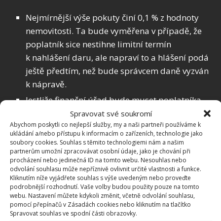
Nejmírnější výše pokuty činí 0,1 % z hodnoty
nemovitosti. Ta bude vyměřena v případě, že
poplatník sice nestihne limitní termín
k nahlášení daru, ale napraví to a hlášení podá
ještě předtím, než bude správcem daně vyzván
k nápravě.
Jestliže finanční úřad bude muset poplatníka
k podání oznámení vyzvat, nebude už tak
Spravovat své soukromí
Abychom poskytli co nejlepší služby, my a naši partneři používáme k
shovívavý. To už hrozí pokuta 10 % z ceny
ukládání a/nebo přístupu k informacím o zařízeních, technologie jako
nemovitosti.
soubory cookies. Souhlas s těmito technologiemi nám a našim
partnerům umožní zpracovávat osobní údaje, jako je chování při
A jestli poplatník nesplní tuto zákonnou
procházení nebo jedinečná ID na tomto webu. Nesouhlas nebo
povinnost ani v náhradní lhůtě, kterou správce
odvolání souhlasu může nepříznivě ovlivnit určité vlastnosti a funkce.
Kliknutím níže vyjádřete souhlas s výše uvedeným nebo proveďte
daně stanovil, činí pokuta 15 %.
podrobnější rozhodnutí. Vaše volby budou použity pouze na tomto
webu. Nastavení můžete kdykoli změnit, včetně odvolání souhlasu,
Prominutí pokuty
pomocí přepínačů v Zásadách cookies nebo kliknutím na tlačítko
Spravovat souhlas ve spodní části obrazovky.