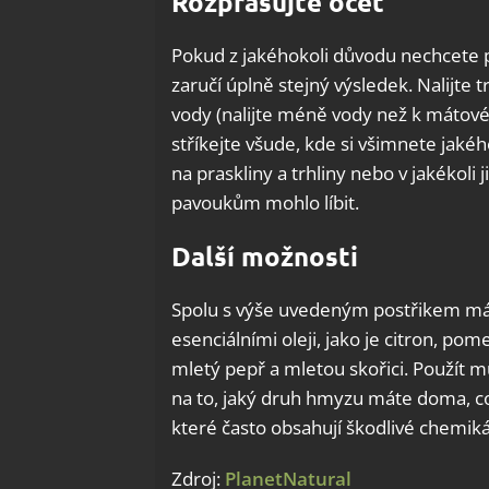
Rozprašujte ocet
Pokud z jakéhokoli důvodu nechcete p
zaručí úplně stejný výsledek. Nalijte
vody (nalijte méně vody než k mátovém
stříkejte všude, kde si všimnete jak
na praskliny a trhliny nebo v jakékoli 
pavoukům mohlo líbit.
Další možnosti
Spolu s výše uvedeným postřikem máty
esenciálními oleji, jako je citron, p
mletý pepř a mletou skořici. Použít m
na to, jaký druh hmyzu máte doma, c
které často obsahují škodlivé chemiká
Zdroj:
PlanetNatural