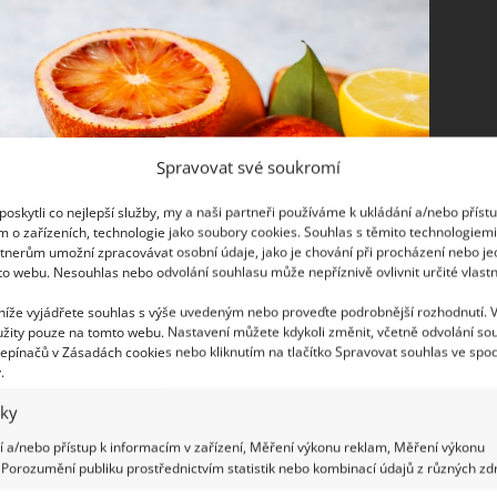
Spravovat své soukromí
oskytli co nejlepší služby, my a naši partneři používáme k ukládání a/nebo příst
m o zařízeních, technologie jako soubory cookies. Souhlas s těmito technologiem
tnerům umožní zpracovávat osobní údaje, jako je chování při procházení nebo j
to webu. Nesouhlas nebo odvolání souhlasu může nepříznivě ovlivnit určité vlastn
 níže vyjádřete souhlas s výše uvedeným nebo proveďte podrobnější rozhodnutí. 
žity pouze na tomto webu. Nastavení můžete kdykoli změnit, včetně odvolání so
epínačů v Zásadách cookies nebo kliknutím na tlačítko Spravovat souhlas ve spod
.
iky
 a/nebo přístup k informacím v zařízení, Měření výkonu reklam, Měření výkonu
Porozumění publiku prostřednictvím statistik nebo kombinací údajů z různých zdr