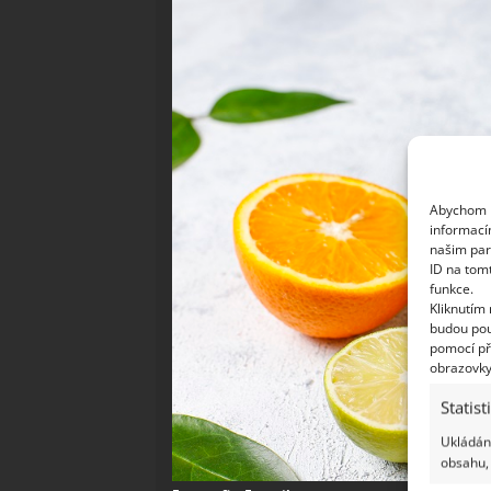
Abychom p
informací
našim par
ID na tom
funkce.
Kliknutím
budou pou
pomocí př
obrazovky
Statist
Ukládání
obsahu, 