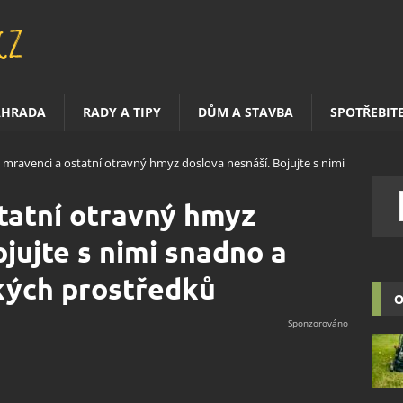
AHRADA
RADY A TIPY
DŮM A STAVBA
SPOTŘEBIT
 mravenci a ostatní otravný hmyz doslova nesnáší. Bojujte s nimi
tatní otravný hmyz
jujte s nimi snadno a
kých prostředků
O