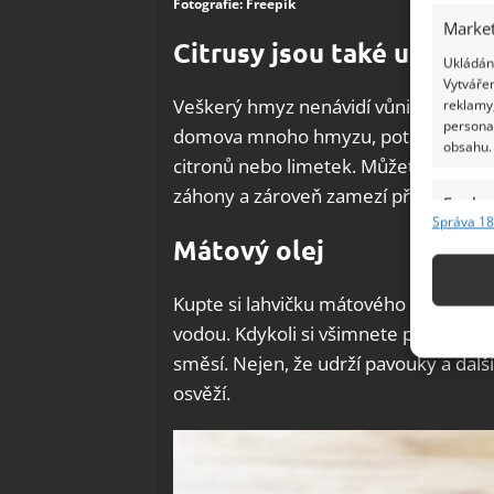
Fotografie: Freepik
Market
Citrusy jsou také užitečn
Ukládání
Vytvářen
Veškerý hmyz nenávidí vůni citrusů a
reklamy,
persona
domova mnoho hmyzu, potřete stěny 
obsahu.
citronů nebo limetek. Můžete je také
záhony a zároveň zamezí přístup hmy
Funkc
Správa 18
Přiřazov
Mátový olej
Identifi
Kupte si lahvičku mátového esenciální
Použív
vodou. Kdykoli si všimnete pavučiny n
základ
směsí. Nejen, že udrží pavouky a dalš
osvěží.
Zajišt
odstra
Ukládá