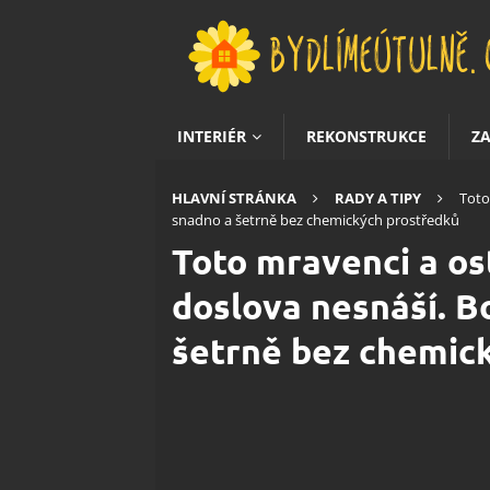
INTERIÉR
REKONSTRUKCE
Z
HLAVNÍ STRÁNKA
RADY A TIPY
Toto
snadno a šetrně bez chemických prostředků
Toto mravenci a os
doslova nesnáší. Bo
šetrně bez chemic