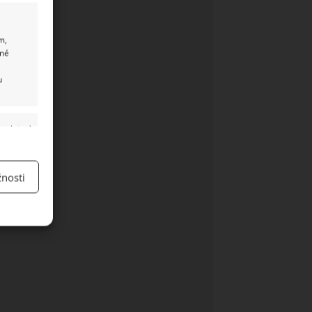
m,
ané
u
y aktivní
nosti
y aktivní