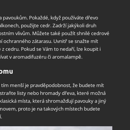
 a pavoukům. Pokaždé, když používáte dřevo
lkonech, použijte cedr. Zadrží jakýkoli druh
ostním vlivům. Můžete také použít shnilé cedrové
í ochranného zátarasu. Uvnitř se snažte mít
 z cedru. Pokud se Vám to nedaří, lze koupit i
užívat v aromadifuzéru či aromalampě.
domu
ě, tím menší je pravděpodobnost, že budete mít
traňte listy nebo hromady dřeva, které možná
 klasická místa, která shromažďují pavouky a jiný
omovem, proto je na takových místech budete
.