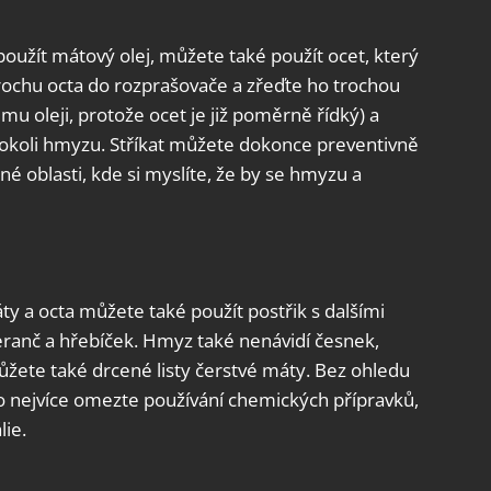
oužít mátový olej, můžete také použít ocet, který
 trochu octa do rozprašovače a zřeďte ho trochou
u oleji, protože ocet je již poměrně řídký) a
éhokoli hmyzu. Stříkat můžete dokonce preventivně
jiné oblasti, kde si myslíte, že by se hmyzu a
 a octa můžete také použít postřik s dalšími
omeranč a hřebíček. Hmyz také nenávidí česnek,
ůžete také drcené listy čerstvé máty. Bez ohledu
o nejvíce omezte používání chemických přípravků,
lie.