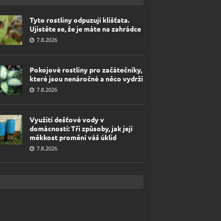
Tyto rostliny odpuzují klíšťata.
Ujistěte se, že je máte na zahrádce
7.8.2026
Pokojové rostliny pro začátečníky,
které jsou nenáročné a něco vydrží
7.8.2026
Využití dešťové vody v
domácnosti: Tři způsoby, jak její
měkkost promění váš úklid
7.8.2026