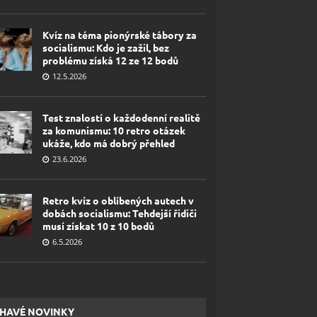
Kvíz na téma pionýrské tábory za
socialismu: Kdo je zažil, bez
problému získá 12 ze 12 bodů
12.5.2026
Test znalostí o každodenní realitě
za komunismu: 10 retro otázek
ukáže, kdo má dobrý přehled
23.6.2026
Retro kvíz o oblíbených autech v
dobách socialismu: Tehdejší řidiči
musí získat 10 z 10 bodů
6.5.2026
HAVÉ NOVINKY