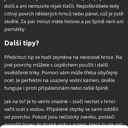
dolů a ani nemusíte nijak tlačit. Nepoškrábete tedy
citlivý povrch některých hrnců nebo pánví, což je jistě
skvělé. Za pár minut máte hotovo a po špíně není ani
památky.
Další tipy?
Předchozí tip se hodí zejména na nerezové hrnce. Na
jiné povrchy můžete s úspěchem použít i další
osvědčené triky. Pomoci vám může třeba obyčejný
ocet. Je perfektní na usazený vodní kámen, skvěle
funguje i proti připáleninám nebo zašlé špíně.
Jak na to? Je to velmi snadné – stačí nechat v hrnci
vařit ocet s vodou. Připálené zbytky se sami oddělí
od povrchu. Pokud jsou nečistoty zvenku, postačí
ponořit hrnec do horké vody s octem, která bude mít