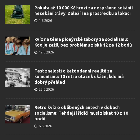
Pokuta až 10 000 Kč hrozí za nesprávné sekání i
nesekání trávy. Záleží i na prostředku a lokaci
1.6.2026
Kvíz na téma pionýrské tábory za socialismu:
Kdo je zažil, bez problému získá 12 ze 12 bodů
12.5.2026
Test znalostí o každodenní realitě za
komunismu: 10 retro otázek ukáže, kdo má
dobrý přehled
23.6.2026
Retro kvíz o oblíbených autech v dobách
socialismu: Tehdejší řidiči musí získat 10 z 10
bodů
6.5.2026