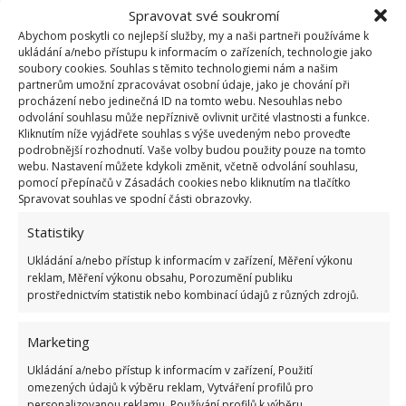
podobný účinek.
Spravovat své soukromí
Abychom poskytli co nejlepší služby, my a naši partneři používáme k
ukládání a/nebo přístupu k informacím o zařízeních, technologie jako
Šetrně na teflon
soubory cookies. Souhlas s těmito technologiemi nám a našim
partnerům umožní zpracovávat osobní údaje, jako je chování při
Asi víte, že s teflonovou pánví je potřeba zacházet
procházení nebo jedinečná ID na tomto webu. Nesouhlas nebo
odvolání souhlasu může nepříznivě ovlivnit určité vlastnosti a funkce.
obzvlášť šetrně. Na její čištění se ale skvěle hodí
Kliknutím níže vyjádřete souhlas s výše uvedeným nebo proveďte
třeba kola. Můžete ji využít podobně jako každý jiný
podrobnější rozhodnutí. Vaše volby budou použity pouze na tomto
webu. Nastavení můžete kdykoli změnit, včetně odvolání souhlasu,
čisticí prostředek, ale vyhnete se riziku poškození
pomocí přepínačů v Zásadách cookies nebo kliknutím na tlačítko
citlivého povrchu.
Spravovat souhlas ve spodní části obrazovky.
Statistiky
Ukládání a/nebo přístup k informacím v zařízení, Měření výkonu
reklam, Měření výkonu obsahu, Porozumění publiku
prostřednictvím statistik nebo kombinací údajů z různých zdrojů.
Marketing
Ukládání a/nebo přístup k informacím v zařízení, Použití
omezených údajů k výběru reklam, Vytváření profilů pro
personalizovanou reklamu, Používání profilů k výběru