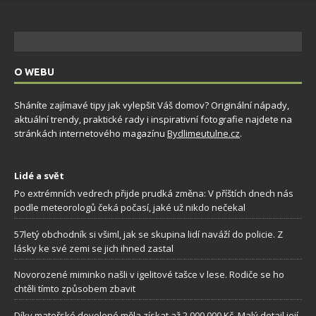
O WEBU
Sháníte zajímavé tipy jak vylepšit Váš domov? Originální nápady,
aktuální trendy, praktické rady i inspirativní fotografie najdete na
stránkách internetového magazínu
Bydlimeutulne.cz
.
Lidé a svět
Po extrémních vedrech přijde prudká změna: V příštích dnech nás
podle meteorologů čeká počasí, jaké už nikdo nečekal
57letý obchodník si všiml, jak se skupina lidí naváží do policie. Z
lásky ke své zemi se jich ihned zastal
Novorozené miminko našli v igelitové tašce v lese. Rodiče se ho
chtěli tímto způsobem zbavit
Díky mateřské dovolené měla získat až 2 000 000 Kč. Malý detail její