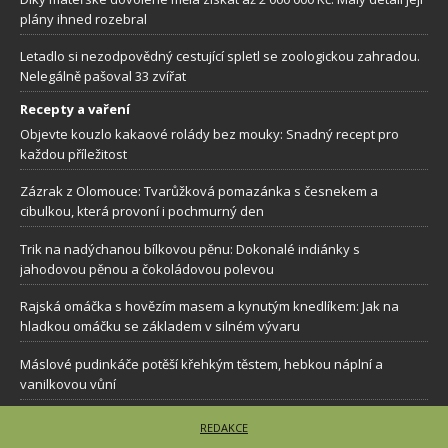
plány ihned rozebral
Letadlo si nezodpovědný cestující spletl se zoologickou zahradou.
Nelegálně pašoval 33 zvířat
Recepty a vaření
Objevte kouzlo kakaové rolády bez mouky: Snadný recept pro
každou příležitost
Zázrak z Olomouce: Tvarůžková pomazánka s česnekem a
cibulkou, která provoní i pochmurný den
Trik na nadýchanou bílkovou pěnu: Dokonalé indiánky s
jahodovou pěnou a čokoládovou polevou
Rajská omáčka s hovězím masem a kynutým knedlíkem: Jak na
hladkou omáčku se základem v silném vývaru
Máslové pudinkáče potěší křehkým těstem, hebkou náplní a
vanilkovou vůní
REDAKCE