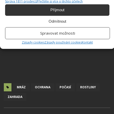
Správa 1811 prodejců
Přečtěte si více o těchto účelech
Příjmout
Odmítnout
Spravovat možnosti
Zásady cookies
Zásady používání cookies
Kontakt
MRÁZ
OCHRANA
POČASÍ
ROSTLINY
ZAHRADA