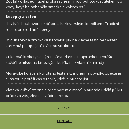
Zoufalý chlapec musel prokázat nesmírnou pohotovost útěkem do
vody, když ho naháněla smečka divokých psů
Recepty a vaření
Hovězí s houbovou omáčkou a karlovarským knedlíkem: Tradiční
recept pro rodinné obědy
Dvoubarevná hrníčková bábovka: Jak na vláčné těsto bez vážení,
které má po upečení krásnou strukturu
Cuketové krokety se sýrem, česnekem a majoránkou: Potěšte
každého mlsouna křupavými kuličkami z vlastní zahrady
Moravské koláče z kynutého těsta s tvarohem a povidly: Upečte je
s láskou a potěší vás o to víc, když je budete jíst
Zlatavá kuřecí stehna s bramborem a mrkví: Marináda udělá půlku
práce za vás, zbytek zvládne trouba
REDAKCE
KONTAKT