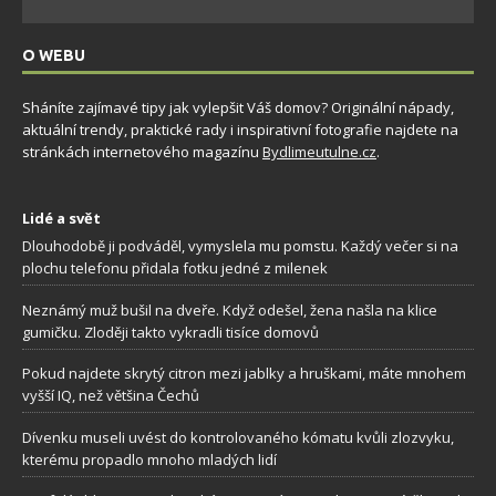
O WEBU
Sháníte zajímavé tipy jak vylepšit Váš domov? Originální nápady,
aktuální trendy, praktické rady i inspirativní fotografie najdete na
stránkách internetového magazínu
Bydlimeutulne.cz
.
Lidé a svět
Dlouhodobě ji podváděl, vymyslela mu pomstu. Každý večer si na
plochu telefonu přidala fotku jedné z milenek
Neznámý muž bušil na dveře. Když odešel, žena našla na klice
gumičku. Zloději takto vykradli tisíce domovů
Pokud najdete skrytý citron mezi jablky a hruškami, máte mnohem
vyšší IQ, než většina Čechů
Dívenku museli uvést do kontrolovaného kómatu kvůli zlozvyku,
kterému propadlo mnoho mladých lidí