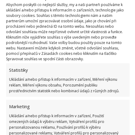
Abychom poskytli co nejlepší služby, my a naši partneři používáme k
ukládání a/nebo přístupu k informacím o zařízeních, technologie jako
Ochranu rostlinkám proti mrazu lze zajistit ještě
soubory cookies. Souhlas s těmito technologiemi nám a našim
před vysazením správnou úpravou půdy – ideální je
partnerům umožní zpracovávat osobní údaje, jako je chování při
procházení nebo jedinečná ID na tomto webu. Nesouhlas nebo
podzimní prohnojení hnojivem bohatým na draslík.
odvolání souhlasu může nepříznivě ovlivnit určité vlastnosti a funkce.
Po vysázení pak rostliny nehnojte hnojivem
Kliknutím níže vyjádřete souhlas s výše uvedeným nebo proveďte
podrobnější rozhodnutí. Vaše volby budou použity pouze na tomto
obsahujícím dusík, které zvyšuje jejich obsah vody.
webu. Nastavení můžete kdykoli změnit, včetně odvolání souhlasu,
Kořeny rostlin lze také ochránit mulčováním a
pomocí přepínačů v Zásadách cookies nebo kliknutím na tlačítko
Spravovat souhlas ve spodní části obrazovky.
v případě delších mrazů jednoduše rostliny přikryjte
slámou nebo agrotextilií. Pokud teploty během
Statistiky
jarních měsíců začnou prudce klesat k nule,
Ukládání a/nebo přístup k informacím v zařízení, Měření výkonu
nezakrývejte rostliny a keře ihned, přikrytí by mělo
reklam, Měření výkonu obsahu, Porozumění publiku
prostřednictvím statistik nebo kombinací údajů z různých zdrojů.
být provedeno až po několika mrazivých dnech.
Nechcete-li rostliny přikrývat, můžete je při úderu
Marketing
mrazíků polít vodou – ta na jejich listech a květech
Ukládání a/nebo přístup k informacím v zařízení, Použití
vytvoří ledovou vrstvu, která je přirozeným
omezených údajů k výběru reklam, Vytváření profilů pro
izolantem.
personalizovanou reklamu, Používání profilů k výběru
personalizované reklamy, Vytváření profilů pro personalizovaný