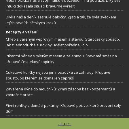
4letá holčička našla svoji matku v bezvědomí na podlaze. Díky své
intuici dokázala situaci bravurně vyřešit
Dívka našla deník zesnulé babičky. Zjistila tak, že byla svědkem
jejích prvních dětských kroků
Recepty a vaření
Chléb s vařeným vepřovým masem a šťávou: Staročeský způsob,
jak z jednoduché suroviny udělat pořádné jídlo
Pikantní pánev s mletým masem a zeleninou: Šťavnatá směs na
křupavé česnekové topinky
Cuketové kuličky nejsou jen nouzovka ze zahrady: Křupavé
sousto, po kterém se doma jen zapráší
Zavařená dýně do moučníků: Zimní zásoba bez konzervantů a
zbytečné práce
Pivní rohlíky z domácí pekárny: Křupavé pečivo, které provoní celý
dům
REDAKCE