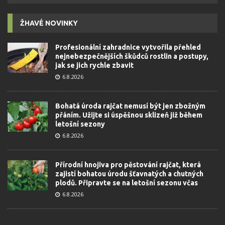
ŽHAVÉ NOVINKY
Profesionální zahradnice vytvořila přehled
nejnebezpečnějších škůdců rostlin a postupy,
jak se jich rychle zbavit
6.8.2026
Bohatá úroda rajčat nemusí být jen zbožným
přáním. Užijte si úspěšnou sklizeň již během
letošní sezony
6.8.2026
Přírodní hnojiva pro pěstování rajčat, která
zajistí bohatou úrodu šťavnatých a chutných
plodů. Připravte se na letošní sezonu včas
6.8.2026