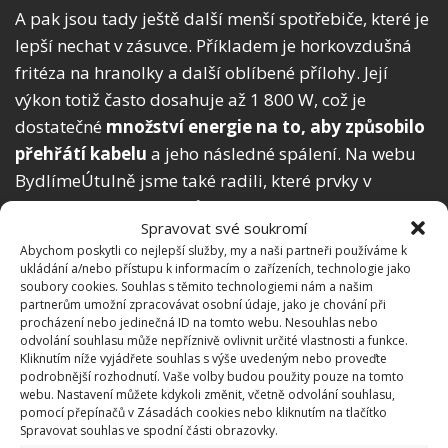
A pak jsou tady ještě další menší spotřebiče, které je
lepší nechat v zásuvce. Příkladem je horkovzdušná
fritéza na hranolky a další oblíbené přílohy. Její
výkon totiž často dosahuje až 1 800 W, což je
dostatečné
množství energie na to, aby způsobilo
přehřátí kabelu
a jeho následné spálení. Na webu
BydlímeÚtulně jsme také radili, které prvky v
domácnosti mohou způsobovat
rušení signálu wi-fi
.
Spravovat své soukromí
Abychom poskytli co nejlepší služby, my a naši partneři používáme k
Zdroje:
Smakosze
,
HomesAndGardens
ukládání a/nebo přístupu k informacím o zařízeních, technologie jako
soubory cookies. Souhlas s těmito technologiemi nám a našim
partnerům umožní zpracovávat osobní údaje, jako je chování při
procházení nebo jedinečná ID na tomto webu. Nesouhlas nebo
odvolání souhlasu může nepříznivě ovlivnit určité vlastnosti a funkce.
Kliknutím níže vyjádřete souhlas s výše uvedeným nebo proveďte
podrobnější rozhodnutí. Vaše volby budou použity pouze na tomto
webu. Nastavení můžete kdykoli změnit, včetně odvolání souhlasu,
pomocí přepínačů v Zásadách cookies nebo kliknutím na tlačítko
Spravovat souhlas ve spodní části obrazovky.