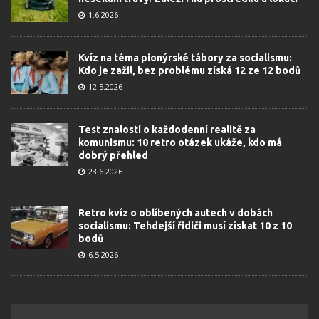
1.6.2026
Kvíz na téma pionýrské tábory za socialismu:
Kdo je zažil, bez problému získá 12 ze 12 bodů
12.5.2026
Test znalostí o každodenní realitě za
komunismu: 10 retro otázek ukáže, kdo má
dobrý přehled
23.6.2026
Retro kvíz o oblíbených autech v dobách
socialismu: Tehdejší řidiči musí získat 10 z 10
bodů
6.5.2026