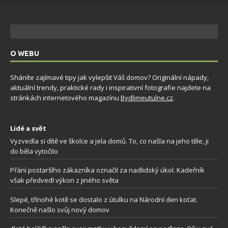
O WEBU
Sháníte zajímavé tipy jak vylepšit Váš domov? Originální nápady,
aktuální trendy, praktické rady i inspirativní fotografie najdete na
stránkách internetového magazínu
Bydlimeutulne.cz
.
Lidé a svět
Vyzvedla si dítě ve školce a jela domů. To, co našla na jeho těle, ji
do běla vytočilo
Přání postaršího zákazníka označil za nadlidský úkol. Kadeřník
však předvedl výkon z jiného světa
Slepé, třínohé kotě se dostalo z útulku na Národní den koťat.
Konečně našlo svůj nový domov