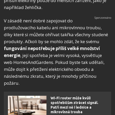
přísun elektřiny pouze do menších zařízení, jako je
například žehlička.
V zásadě není dobré zapojovat do
prodlužovacího kabelu ani mikrovlnnou troubu,
díky které si můžete ohřívat takřka všechny studené
produkty. Ačkoli by se mohlo zdát, že ke svému
fungování nepotřebuje příliš velké množství
energie
, její spotřeba je velmi vysoká, vysvětluje
web HomesAndGardens. Pokud byste tak udělali,
může dojít k přetížení elektrického obvodu a
následnému zkratu, který je mnohdy příčinou
požáru.
Wi-Fi router může kvůli
spotřebičům ztrácet signál.
Patří mezi ně i lednice a
mikrovlnná trouba