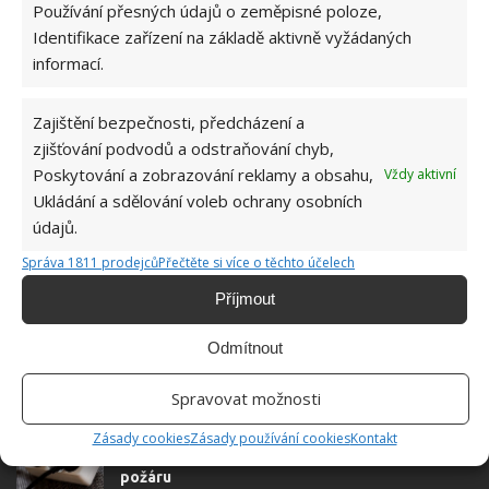
Používání přesných údajů o zeměpisné poloze,
Absolvent České zemědělské
Identifikace zařízení na základě aktivně vyžádaných
univerzity, který je již od malička
informací.
velkým kutilem. V podstatě vše, co je
možné najít v j...
[Více o autorovi]
Zajištění bezpečnosti, předcházení a
zjišťování podvodů a odstraňování chyb,
Poskytování a zobrazování reklamy a obsahu,
Vždy aktivní
Ukládání a sdělování voleb ochrany osobních
údajů.
Správa 1811 prodejců
Přečtěte si více o těchto účelech
SOUVISEJÍCÍ ČLÁNKY
Příjmout
Hasiči důrazně varují před kritickou chybou,
kterou s prodlužovacími kabely dělá většina
Odmítnout
Čechů
Spravovat možnosti
Zásady cookies
Zásady používání cookies
Kontakt
Neodpojená nabíječka ze zásuvky vás může
přijít draho. Nejedná se jen o riziko vzniku
požáru