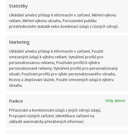
Statistiky
Ukládání a/nebo přístup k informacím v zařízení, Měření výkonu
reklam, Měření výkonu obsahu, Porozumění publiku
prostřednictvím statistik nebo kombinací údajů z různých zdrojů.
Marketing
Ukládání a/nebo přístup k informacím v zařízení, Použití
omezených údajů k výběru reklam, Vytváření profilů pro
personalizovanou reklamu, Používání profilů k výběru
personalizované reklamy, Vytváření profilů pro personalizovaný
ELEKTŘINA
ELEKTROSPOTŘEBIČE
NEBEZPEČÍ
obsah, Používání profilů pro výběr personalizovaného obsahu,
Rozvoj a zlepšování služeb, Použití omezených údajů k výběru
PRODLUŽOVACÍ KABEL
obsahu.
Přidejte svůj názor
Funkce
Vždy aktivní
Přiřazování a kombinování údajů z jiných zdrojů údajů,
KOMENTOVAT
Propojení různých zařízení, Identifikace zařízení na
základě automaticky přenášených informací.
Jiří Kolář