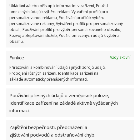
Ukládání a/nebo přístup k informacím v zařízení, Použití
omezených údajů k výběru reklam, Vytváření profilů pro
personalizovanou reklamu, Používání profilů k výběru
personalizované reklamy, Vytváření profilů pro personalizovaný
obsah, Používání profilů pro výběr personalizovaného obsahu,
Rozvoj a zlepšování služeb, Použití omezených údajů k výběru
obsahu.
Funkce
Vždy aktivní
Přiřazování a kombinování údajů z jiných zdrojů údajů,
Propojení různých zařízení, Identifikace zařízení na
základě automaticky přenášených informací.
Používání přesných údajů o zeměpisné poloze,
HOTEL AMERIKA
PENZION
UBYTOVÁNÍ
Identifikace zařízení na základě aktivně vyžádaných
informací.
VEČEŘE
Zajištění bezpečnosti, předcházení a
zjišťování podvodů a odstraňování chyb,