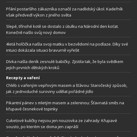
Přání postaršího zákazníka označil za nadlidský úkol. Kadeřník
však předvedl výkon z jiného světa
Slepé, třínohé kotě se dostalo z útulku na Národní den koťat.
Konečně našlo svůj nový domov
4letá holčička našla svoji matku v bezvědomí na podlaze. Díky své
intuici dokázala situaci bravurně vyřešit
Dívka našla deník zesnulé babičky. Zjistila tak, že byla svědkem
jejích prvních dětských kroků
Recepty a vaření
Chléb s vařeným vepřovým masem a šťávou: Staročeský způsob,
jak z jednoduché suroviny udělat pořádné jídlo
Pikantní pánev s mletým masem a zeleninou: Šťavnatá směs na
křupavé česnekové topinky
Cuketové kuličky nejsou jen nouzovka ze zahrady: Křupavé
sousto, po kterém se doma jen zapráší