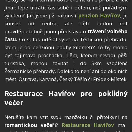
jinak lépe ukrátit čas sobě i dětem, než pořádným
výletem? Jak jsme již nakousli
penzion Havířov
, je
kousek od centra, ale děti budou mít
pravděpodobně jinou představu o
trávení volného
času.
Co si tak udělat výlet na Těrlickou přehradu,
která je od penzionu pouhý kilometr? To by mohla
být zajímavá procházka. Těm, kterým nevadí pěší
turistika, mohou zavítat i do 5km vzdálené
Žermanické přehrady. Daleko to není ani do okolních
měst: Ostrava, Karviná, Český Těšín či Frýdek-Místek.
Restaurace Havířov pro poklidný
večer
Netušíte kam vzít svou manželku či přítelkyni na
romantickou večeři
?
Restaurace Havířov
má