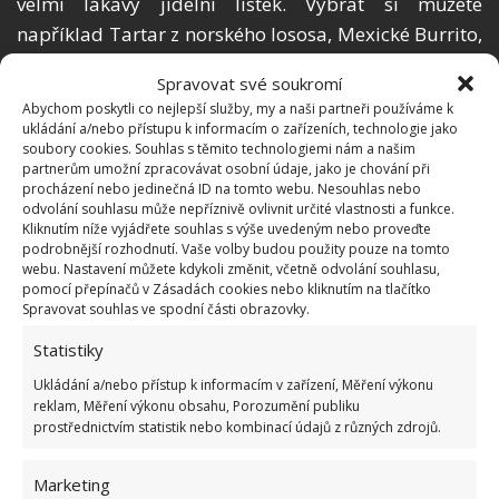
velmi lákavý jídelní lístek. Vybrat si můžete
například Tartar z norského lososa, Mexické Burrito,
pečenou křepelku, ale nechybí ani české
Spravovat své soukromí
bramboráky a dezerty, pro mlsné jazýčky.
Abychom poskytli co nejlepší služby, my a naši partneři používáme k
ukládání a/nebo přístupu k informacím o zařízeních, technologie jako
Banketka ala Amerika
soubory cookies. Souhlas s těmito technologiemi nám a našim
partnerům umožní zpracovávat osobní údaje, jako je chování při
procházení nebo jedinečná ID na tomto webu. Nesouhlas nebo
Potřebujete někde
provést školení
a využít i
odvolání souhlasu může nepříznivě ovlivnit určité vlastnosti a funkce.
Kliknutím níže vyjádřete souhlas s výše uvedeným nebo proveďte
videoprojektor? Pak jste na správném místě. V hotelu
podrobnější rozhodnutí. Vaše volby budou použity pouze na tomto
se pořádají semináře, školení, firemní akce, ale i
webu. Nastavení můžete kdykoli změnit, včetně odvolání souhlasu,
pomocí přepínačů v Zásadách cookies nebo kliknutím na tlačítko
rodinné sešlosti, kde je možnost pouštění videí. O
Spravovat souhlas ve spodní části obrazovky.
dobré jídlo
a bezva zábavu nebude nouze.
Statistiky
Obrázek:
pixabay.com
Ukládání a/nebo přístup k informacím v zařízení, Měření výkonu
reklam, Měření výkonu obsahu, Porozumění publiku
prostřednictvím statistik nebo kombinací údajů z různých zdrojů.
Marketing