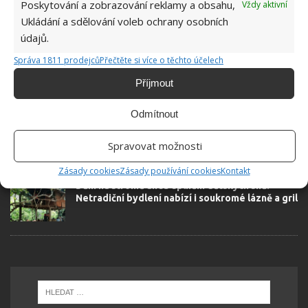
Poskytování a zobrazování reklamy a obsahu,
Vždy aktivní
SOUVISEJÍCÍ ČLÁNKY
Ukládání a sdělování voleb ochrany osobních
údajů.
Přepravní kontejner nabídne nevšední a
překvapivě útulné ubytování
Správa 1811 prodejců
Přečtěte si více o těchto účelech
Příjmout
Odmítnout
Spisovatelka si splnila svůj sen. Knihkupectví
zřídila tak, aby bylo k dispozici k pronájmu
Spravovat možnosti
Zásady cookies
Zásady používání cookies
Kontakt
Dům na stromě aneb splnění dětských snů:
Netradiční bydlení nabízí i soukromé lázně a gril