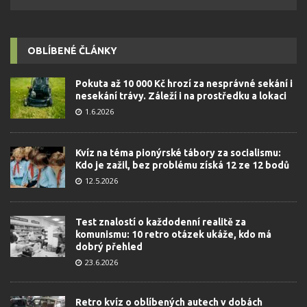
OBLÍBENÉ ČLÁNKY
Pokuta až 10 000 Kč hrozí za nesprávné sekání i
nesekání trávy. Záleží i na prostředku a lokaci
1.6.2026
Kvíz na téma pionýrské tábory za socialismu:
Kdo je zažil, bez problému získá 12 ze 12 bodů
12.5.2026
Test znalostí o každodenní realitě za
komunismu: 10 retro otázek ukáže, kdo má
dobrý přehled
23.6.2026
Retro kvíz o oblíbených autech v dobách