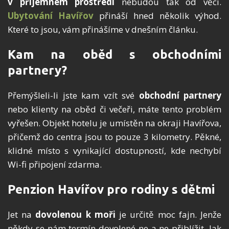
v příjemném prostředí
nebudou tak od věci.
Ubytování Havířov
přináší hned několik výhod.
Které to jsou, vám přinášíme v dnešním článku.
Kam na oběd s obchodními
partnery?
Přemýšleli-li jste kam vzít své
obchodní partnery
nebo klienty na oběd či večeři, máte tento problém
vyřešen. Objekt hotelu je umístěn na okraji Havířova,
přičemž do centra jsou to pouze 3 kilometry. Pěkné,
klidné místo s vynikající dostupností, kde nechybí
Wi-fi připojení zdarma.
Penzion Havířov pro rodiny s dětmi
Jet na
dovolenou k moři
je určitě moc fajn. Jenže
někdy se nám termín dovolené ne a ne přiblížit. Jak