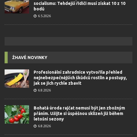
socialismu: Tehdejší řidiči musí získat 10 z 10
bodů
6.5.2026
ŽHAVÉ NOVINKY
Profesionální zahradnice vytvořila přehled
nejnebezpečnějších škůdců rostlin a postupy,
jak se jich rychle zbavit
6.8.2026
Bohatá úroda rajčat nemusí být jen zbožným
přáním. Užijte si úspěšnou sklizeň již během
letošní sezony
6.8.2026