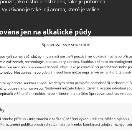
užít jako čisticí prostředek, také je přítomna
Využíváno je také její aroma, které je velice
ována jen na alkalické půdy
Spravovat své soukromí
enty chemických vědců ale dokázali, že sediment
to, že ve vodě se rozpustí kyselina, které během
oskytli co nejlepší služby, my a naši partneři používáme k ukládání a/nebo příst
é výrobě se sedlina používá častěji. Po přidání kávy
m o zařízeních, technologie jako soubory cookies. Souhlas s těmito technologiem
tnerům umožní zpracovávat osobní údaje, jako je chování při procházení nebo j
zlepšovat. Po pravidelném hnojení už nebude
to webu. Nesouhlas nebo odvolání souhlasu může nepříznivě ovlivnit určité vlastn
 níže vyjádřete souhlas s výše uvedeným nebo proveďte podrobnější rozhodnutí. 
žity pouze na tomto webu. Nastavení můžete kdykoli změnit, včetně odvolání so
terá byla mletá a vařená nedávno. Poškodíte
epínačů v Zásadách cookies nebo kliknutím na tlačítko Spravovat souhlas ve spod
.
ci dusíku. Kávovou sedlinu byste měli osušit na
in objeví plísňové choroby. Suchou sedlinu poté
iky
 aby kompost zrál rychleji a byl nasycen
 a/nebo přístup k informacím v zařízení, Měření výkonu reklam, Měření výkonu
tě:
Porozumění publiku prostřednictvím statistik nebo kombinací údajů z různých zdr