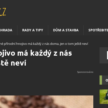
AHRADA
RADY A TIPY
DŮM A STAVBA
SPOTŘEBIT
né přírodní hnojivo má každý z nás doma, jen o tom ještě neví
ojivo má každý z nás
ště neví
O