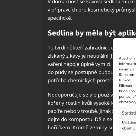
V domácnost se kávová sedlina může po
v přípravcích pro kosmetický průmysl. 
specifické.
Sedlina by měla být aplik
To tvrdí někteří zahradníci, experim
získaný z kávy je neutrální. Je to pro
Abychom p
vaření nápoje úplně vymizí. V rostlinn
informací
našim par
do půdy se postupně budou rostliny 
ID na tom
potřeba chemických prostředku.
funkce.
Kliknutím
budou pou
Nedoporučuje se ale používat kávu, k
pomocí př
obrazovky
kořeny rostlin kvůli vysoké koncentra
papíře nebo v troubě. Jinak se u rostl
Statist
dejte do kompostu. Děje se tak proto,
Ukládání
hořčíkem. Kromě zeminy se přidá ješ
obsahu, 