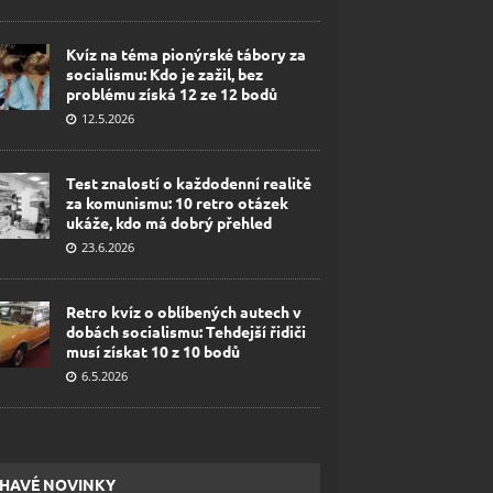
Kvíz na téma pionýrské tábory za
socialismu: Kdo je zažil, bez
problému získá 12 ze 12 bodů
12.5.2026
Test znalostí o každodenní realitě
za komunismu: 10 retro otázek
ukáže, kdo má dobrý přehled
23.6.2026
Retro kvíz o oblíbených autech v
dobách socialismu: Tehdejší řidiči
musí získat 10 z 10 bodů
6.5.2026
HAVÉ NOVINKY