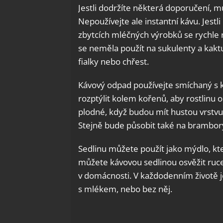
Jestli dodržíte některá doporučení, 
Nepoužívejte ale instantní kávu. Jestl
zbytcích mléčných výrobků se rychle r
se neměla použít na sukulenty a kaktu
fialky nebo chřest.
Kávový odpad používejte smíchaný s
rozptýlit kolem kořenů, aby rostlinu 
plodné, když budou mít hustou vrstvu h
Stejně bude působit také na brambory
Sedlinu můžete použít jako mýdlo, kte
můžete kávovou sedlinou osvěžit ruc
v domácnosti. V každodenním životě je
s mlékem, nebo bez něj.