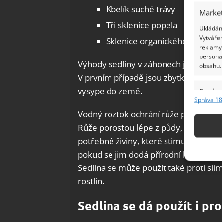
Kbelík suché trávy
Market
Tři sklenice popela
Ukládání
Vytvářen
Sklenice organického hnojiva 
reklamy,
persona
Výhody sedliny v záhonech jsou dvojí: 
obsahu.
V prvním případě jsou zbytky vypité 
vysype do země.
Funkc
Správa 18
Přiřazov
Vodný roztok ochrání růže před hlemýž
Identifi
Růže porostou lépe z půdy, kde se vys
potřebné živiny, které stimulují růst v
Použív
pokud se jim dodá přírodní kávové hnoj
základ
Sedlina se může použít také proti slim
rostlin.
Zajišt
odstra
Sedlina se dá použít i pr
Ukládá