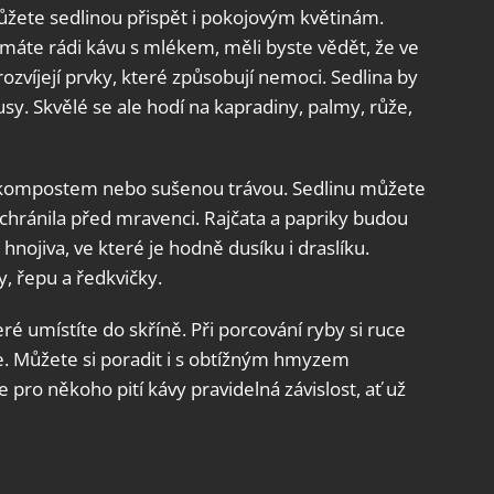
můžete sedlinou přispět i pokojovým květinám.
i máte rádi kávu s mlékem, měli byste vědět, že ve
ozvíjejí prvky, které způsobují nemoci. Sedlina by
sy. Skvělé se ale hodí na kapradiny, palmy, růže,
 kompostem nebo sušenou trávou. Sedlinu můžete
ochránila před mravenci. Rajčata a papriky budou
nojiva, ve které je hodně dusíku i draslíku.
, řepu a ředkvičky.
ré umístíte do skříně. Při porcování ryby si ruce
e. Můžete si poradit i s obtížným hmyzem
 pro někoho pití kávy pravidelná závislost, ať už