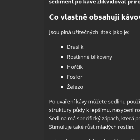
sediment po kávě zlikvidovat pří
Co vlastně obsahují kávo
Jsou plná užitečných látek jako je:
Draslík
Rostlinné bílkoviny
Hořčík
Fosfor
Železo
Po uvaření kávy můžete sedlinu použí
struktury půdy k lepšímu, nasycení ros
Sedlina má specifický zápach, která
Stimuluje také růst mladých rostlin.