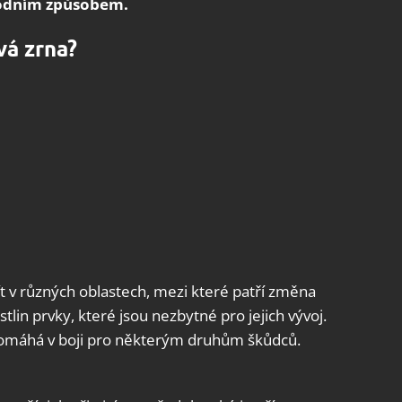
rodním způsobem.
vá zrna?
t v různých oblastech, mezi které patří změna
tlin prvky, které jsou nezbytné pro jejich vývoj.
 pomáhá v boji pro některým druhům škůdců.