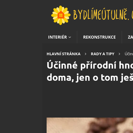
INTERIÉR
REKONSTRUKCE
Z
HLAVNÍ STRÁNKA
RADY A TIPY
Účin
Účinné přírodní hn
doma, jen o tom je