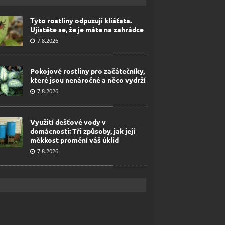
Tyto rostliny odpuzují klíšťata.
Ujistěte se, že je máte na zahrádce
7.8.2026
Pokojové rostliny pro začátečníky,
které jsou nenáročné a něco vydrží
7.8.2026
Využití dešťové vody v
domácnosti: Tři způsoby, jak její
měkkost promění váš úklid
7.8.2026