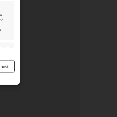
m,
ané
u
y aktivní
nosti
y aktivní