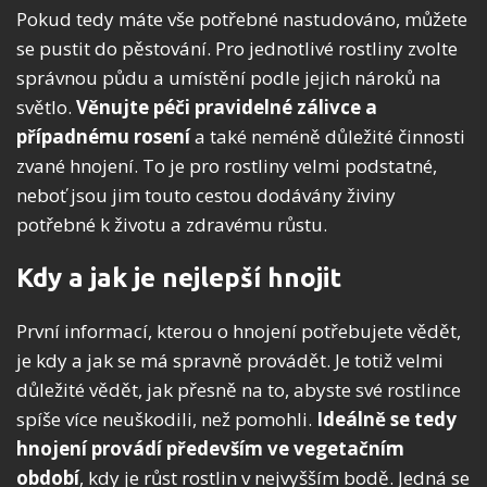
Pokud tedy máte vše potřebné nastudováno, můžete
se pustit do pěstování. Pro jednotlivé rostliny zvolte
správnou půdu a umístění podle jejich nároků na
světlo.
Věnujte péči pravidelné zálivce a
případnému rosení
a také neméně důležité činnosti
zvané hnojení. To je pro rostliny velmi podstatné,
neboť jsou jim touto cestou dodávány živiny
potřebné k životu a zdravému růstu.
Kdy a jak je nejlepší hnojit
První informací, kterou o hnojení potřebujete vědět,
je kdy a jak se má spravně provádět. Je totiž velmi
důležité vědět, jak přesně na to, abyste své rostlince
spíše více neuškodili, než pomohli.
Ideálně se tedy
hnojení provádí především ve vegetačním
období
, kdy je růst rostlin v nejvyšším bodě. Jedná se