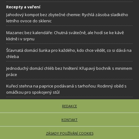
Recepty a vaření
Jahodový kompot bez zbytečné chemie: Rychlá zásoba sladkého
letního ovoce do sklenic
Mazanec bez kalendáře: Chutná svátečně, ale hodí se ke kávě
klidně i v srpnu
Šťavnatá domácí šunka pro každého, kdo chce vědět, co si dává na
chleba
Jednoduchý domácí chléb bez hnětení: Křupavý bochník s minimem
práce
Kuřecí stehna na paprice podávaná s tarhoňou: Rodinný oběd s
omáčkou pro spokojený stůl
REDAKCE
KONTAKT
ZÁSADY POUŽÍVÁNÍ COOKIES