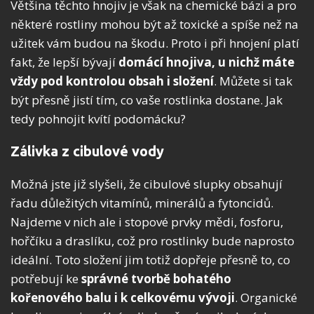
Většina těchto hnojiv je však na chemické bázi a pro
některé rostliny mohou být až toxické a spíše než na
užitek vám budou na škodu. Proto i při hnojení platí
fakt, že lepší bývají
domácí hnojiva, u nichž máte
vždy pod kontrolou obsah i složení
. Můžete si tak
být přesně jistí tím, co vaše rostlinka dostane. Jak
tedy pohnojit kvítí podomácku?
Zálivka z cibulové vody
Možná jste již slyšeli, že cibulové slupky obsahují
řadu důležitých vitamínů, minerálů a fytoncidů.
Najdeme v nich ale i stopové prvky mědi, fosforu,
hořčíku a draslíku, což pro rostlinky bude naprosto
ideální. Toto složení jim totiž dopřeje přesně to, co
potřebují ke
správné tvorbě bohatého
kořenového balu i k celkovému vývoji
. Organické