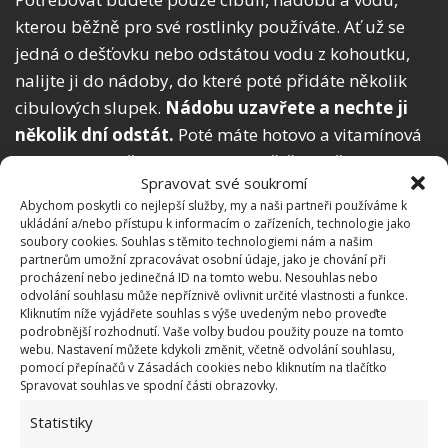
kterou běžně pro své rostlinky používáte. Ať už se
jedná o dešťovku nebo odstátou vodu z kohoutku,
nalijte ji do nádoby, do které poté přidáte několik
cibulových slupek.
Nádobu uzavřete a nechte ji
několik dní odstát.
Poté máte hotovo a vitamínová
bomba pro vaše rostliny je na světě. Používejte ji
Spravovat své soukromí
přibližně jednou nebo dvakrát do měsíce tak, že
Abychom poskytli co nejlepší služby, my a naši partneři používáme k
rostlinku hezky zalijete, co nejblíže ke kořenům. Sami
ukládání a/nebo přístupu k informacím o zařízeních, technologie jako
poté uvidíte, jak se jí bude dařit.
soubory cookies. Souhlas s těmito technologiemi nám a našim
partnerům umožní zpracovávat osobní údaje, jako je chování při
procházení nebo jedinečná ID na tomto webu. Nesouhlas nebo
Zázračný zelený čaj
odvolání souhlasu může nepříznivě ovlivnit určité vlastnosti a funkce.
Kliknutím níže vyjádřete souhlas s výše uvedeným nebo proveďte
podrobnější rozhodnutí. Vaše volby budou použity pouze na tomto
Zelený čaj je známý především pro své velmi
webu. Nastavení můžete kdykoli změnit, včetně odvolání souhlasu,
pozitivní účinky na lidské zdraví, kdy tělo účinně
pomocí přepínačů v Zásadách cookies nebo kliknutím na tlačítko
Spravovat souhlas ve spodní části obrazovky.
zbavuje škodlivých toxinů, podporuje správnou
funkci metabolismu, snižuje ukládání tukových
Statistiky
zásob a mnoho dalšího.
Jeho výhodou je také