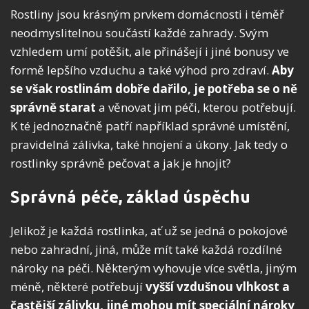
Rostliny jsou krásným prvkem domácnosti i téměř
neodmyslitelnou součástí každé zahrady. Svým
vzhledem umí potěšit, ale přinášejí i jiné bonusy ve
formě lepšího vzduchu a také výhod pro zdraví.
Aby
se však rostlinám dobře dařilo, je potřeba se o ně
správně starat
a věnovat jim péči, kterou potřebují.
K té jednoznačně patří například správné umístění,
pravidelná zálivka, také hnojení a úkony. Jak tedy o
rostlinky správně pečovat a jak je hnojit?
Správná péče, základ úspěchu
Jelikož je každá rostlinka, ať už se jedná o pokojové
nebo zahradní, jiná, může mít také každá rozdílné
nároky na péči. Některým vyhovuje více světla, jiným
méně, některé potřebují
vyšší vzdušnou vlhkost a
častější zálivku, jiné mohou mít speciální nároky