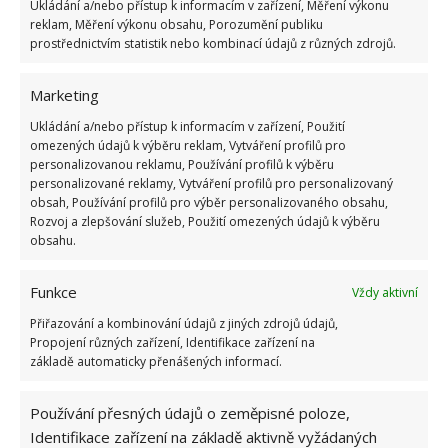
Ukládání a/nebo přístup k informacím v zařízení, Měření výkonu
příjemná a svěží chuť, která dokonale zažene
reklam, Měření výkonu obsahu, Porozumění publiku
prostřednictvím statistik nebo kombinací údajů z různých zdrojů.
žízeň.
Mezi jeho další klady se však může řadit i
velmi dobrý vliv na rostliny. Obsahuje totiž řadu
Marketing
potřebných minerálů a vitamínů a půdu dokáže
Ukládání a/nebo přístup k informacím v zařízení, Použití
stejně jako lidské tělo zbavit nežádoucích toxinů.
omezených údajů k výběru reklam, Vytváření profilů pro
personalizovanou reklamu, Používání profilů k výběru
personalizované reklamy, Vytváření profilů pro personalizovaný
obsah, Používání profilů pro výběr personalizovaného obsahu,
Rozvoj a zlepšování služeb, Použití omezených údajů k výběru
obsahu.
Funkce
Vždy aktivní
Přiřazování a kombinování údajů z jiných zdrojů údajů,
Propojení různých zařízení, Identifikace zařízení na
základě automaticky přenášených informací.
Používání přesných údajů o zeměpisné poloze,
Identifikace zařízení na základě aktivně vyžádaných