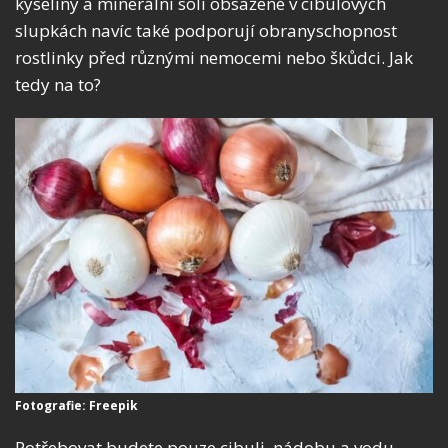
kyseliny a minerální soli obsažené v cibulových
slupkách navíc také podporují obranyschopnost
rostlinky před různými nemocemi nebo škůdci. Jak
tedy na to?
Fotografie: Freepik
Potřebovat budete pouze cibuli, nádobu a vodu,