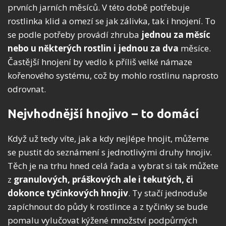
prvních jarních měsíců. V této době potřebuje
rostlinka klid a omezí se jak zálivka, tak i hnojení. To
se podle potřeby provádí zhruba
jednou za měsíc
nebo u některých rostlin i jednou za dva
měsíce.
Častější hnojení by vedlo k příliš velké námaze
kořenového systému, což by mohlo rostlinu naprosto
odrovnat.
Nejvhodnější hnojivo – to domácí
Když už tedy víte, jak a kdy nejlépe hnojit, můžeme
se pustit do seznámení s jednotlivými druhy hnojiv.
Těch je na trhu hned celá řada a vybrat si tak můžete
z
granulových, práškových ale i tekutých, či
dokonce tyčinkových hnojiv
. Ty stačí jednoduše
zapíchnout do půdy k rostlince a z tyčinky se bude
pomalu vylučovat kýžené množství podpůrných