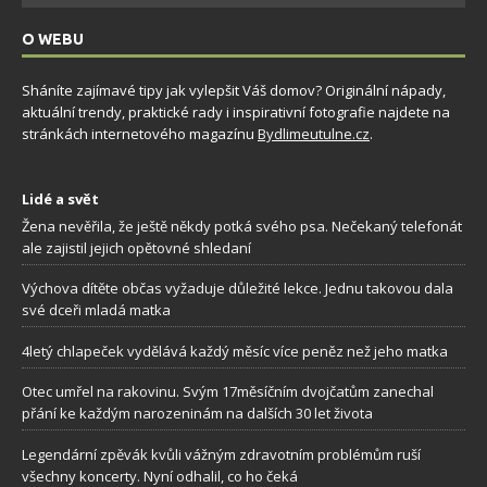
O WEBU
Sháníte zajímavé tipy jak vylepšit Váš domov? Originální nápady,
aktuální trendy, praktické rady i inspirativní fotografie najdete na
stránkách internetového magazínu
Bydlimeutulne.cz
.
Lidé a svět
Žena nevěřila, že ještě někdy potká svého psa. Nečekaný telefonát
ale zajistil jejich opětovné shledaní
Výchova dítěte občas vyžaduje důležité lekce. Jednu takovou dala
své dceři mladá matka
4letý chlapeček vydělává každý měsíc více peněz než jeho matka
Otec umřel na rakovinu. Svým 17měsíčním dvojčatům zanechal
přání ke každým narozeninám na dalších 30 let života
Legendární zpěvák kvůli vážným zdravotním problémům ruší
všechny koncerty. Nyní odhalil, co ho čeká