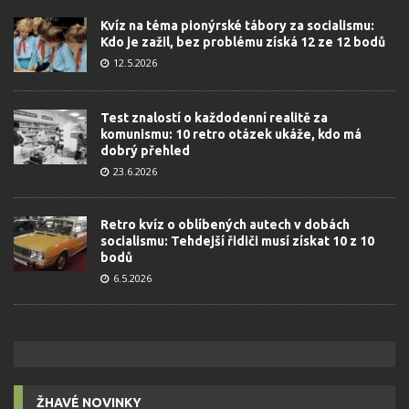
Kvíz na téma pionýrské tábory za socialismu:
Kdo je zažil, bez problému získá 12 ze 12 bodů
12.5.2026
Test znalostí o každodenní realitě za
komunismu: 10 retro otázek ukáže, kdo má
dobrý přehled
23.6.2026
Retro kvíz o oblíbených autech v dobách
socialismu: Tehdejší řidiči musí získat 10 z 10
bodů
6.5.2026
ŽHAVÉ NOVINKY