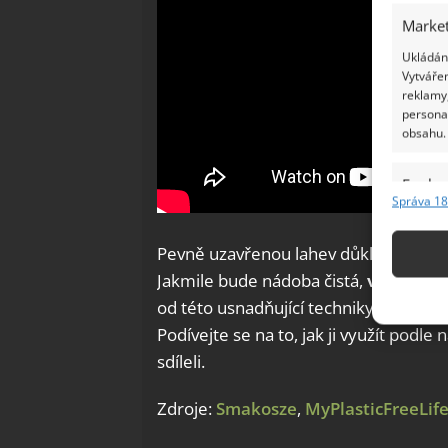
Market
Ukládání
Vytvářen
reklamy,
persona
obsahu.
Funkc
Správa 18
Přiřazov
Identifi
Pevně uzavřenou lahev důkladně protř
Jakmile bude nádoba čistá,
vypláchně
Použív
od této usnadňující techniky pro úklid,
základ
Podívejte se na to, jak ji využít pod
sdíleli.
Zajišt
odstra
Zdroje:
Smakosze
,
MyPlasticFreeLif
Ukládá