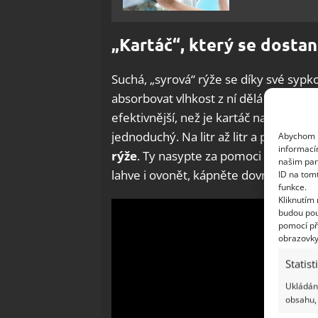
„Kartáč“, který se dosta
Suchá, „syrová“ rýže se díky své sypk
absorbovat vlhkost z ní dělá efektivní 
efektivnější, než je kartáč na lahve, 
jednoduchý. Na litr až litr a půl velk
Abychom p
informací
rýže
. Ty nasypte za pomoci trychtýře 
našim par
lahve i ovonět, kápněte dovnitř i tro
ID na tom
funkce.
Kliknutím
budou pou
pomocí př
obrazovky
Statist
Ukládání
obsahu, 