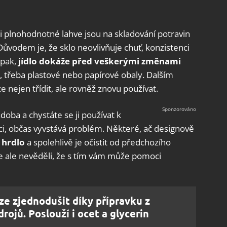
 i plnohodnotné lahve jsou na skladování potravin
Důvodem je, že sklo neovlivňuje chuť, konzistenci
pak,
jídlo dokáže před veškerými změnami
, třeba plastové nebo papírové obaly. Dalším
 nejen třídit, ale rovněž znovu používat.
ádoba a chystáte se ji používat k
i, občas vyvstává problém. Některé, ač designově
 hrdlo
a spolehlivě je očistit od předchozího
 ale nevěděli, že s tím vám může pomoci
ze zjednodušit díky přípravku z
rojů. Poslouží i ocet a glycerin