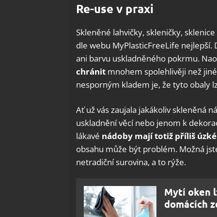
Re-use v praxi
Skleněné lahvičky, skleničky, sklenice
dle webu MyPlasticFreeLife nejlepší. 
ani barvu uskladněného pokrmu. Nao
chránit
mnohem spolehlivěji než jiné
nesporným kladem je, že tyto obaly lze
Ať už vás zaujala jakákoliv skleněná n
uskladnění věcí nebo jenom k dekorac
lákavé
nádoby mají totiž příliš úzké
obsahu může být problém. Možná jste
netradiční surovina, a to rýže.
Mytí oken l
domácích zd