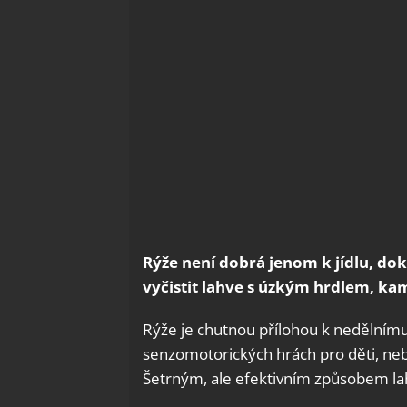
Rýže není dobrá jenom k jídlu, do
vyčistit lahve s úzkým hrdlem, ka
Rýže je chutnou přílohou k nedělnímu 
senzomotorických hrách pro děti, neb
Šetrným, ale efektivním způsobem lah