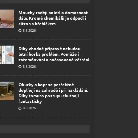
Mouchy raději poletí o domácnost
dále. Kromě chemikálií je odpudí i
citron s hřebíčkem
8.8.2026
Díky vhodné přípravě nebudou
letní horka problém. Pomůže i
zatemňování a načasované větrání
8.8.2026
Okurky a kopr se perfektně
doplňují na zahradě i při nakládání.
Díky tomuto postupu chutnají
fantasticky
8.8.2026