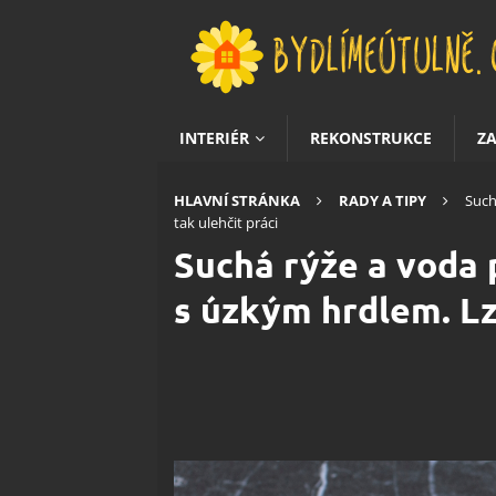
INTERIÉR
REKONSTRUKCE
Z
HLAVNÍ STRÁNKA
RADY A TIPY
Such
tak ulehčit práci
Suchá rýže a voda 
s úzkým hrdlem. Lze