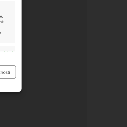
m,
ané
u
y aktivní
nosti
y aktivní