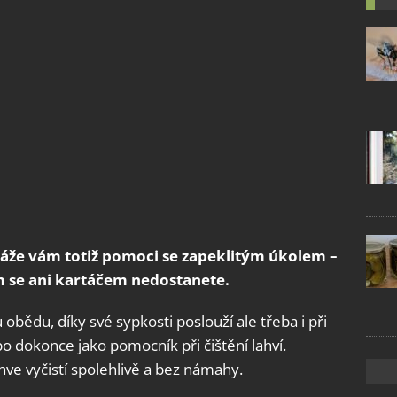
káže vám totiž pomoci se zapeklitým úkolem –
m se ani kartáčem nedostanete.
obědu, díky své sypkosti poslouží ale třeba i při
o dokonce jako pomocník při čištění lahví.
ve vyčistí spolehlivě a bez námahy.