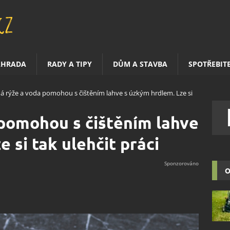
AHRADA
RADY A TIPY
DŮM A STAVBA
SPOTŘEBIT
á rýže a voda pomohou s čištěním lahve s úzkým hrdlem. Lze si
pomohou s čištěním lahve
 si tak ulehčit práci
O