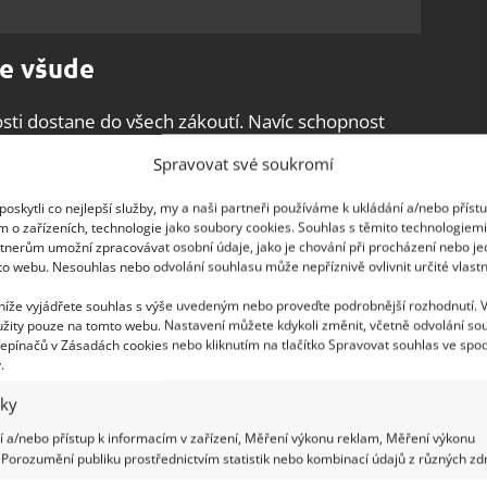
ne všude
osti dostane do všech zákoutí. Navíc schopnost
čistič, který si poradí se vším. Dokonce
Spravovat své soukromí
jak podotýká portál Smakosze. Postup je přitom
ou lahev vám
budou stačit dvě polévkové lžíce
oskytli co nejlepší služby, my a naši partneři používáme k ukládání a/nebo příst
m o zařízeních, technologie jako soubory cookies. Souhlas s těmito technologiem
do lahve a přidejte teplou vodu. Chcete-li vnitřek
tnerům umožní zpracovávat osobní údaje, jako je chování při procházení nebo j
chu mycího prostředku na nádobí.
to webu. Nesouhlas nebo odvolání souhlasu může nepříznivě ovlivnit určité vlastn
 níže vyjádřete souhlas s výše uvedeným nebo proveďte podrobnější rozhodnutí. 
žity pouze na tomto webu. Nastavení můžete kdykoli změnit, včetně odvolání so
epínačů v Zásadách cookies nebo kliknutím na tlačítko Spravovat souhlas ve spod
.
iky
 a/nebo přístup k informacím v zařízení, Měření výkonu reklam, Měření výkonu
Porozumění publiku prostřednictvím statistik nebo kombinací údajů z různých zdr