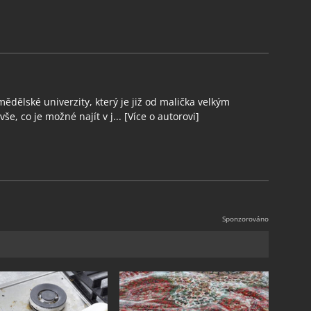
ědělské univerzity, který je již od malička velkým
še, co je možné najít v j...
[Více o autorovi]