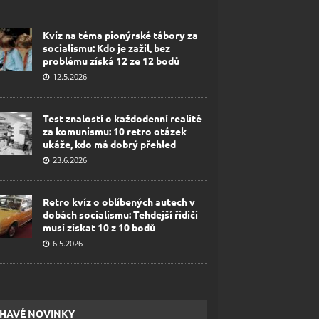
Kvíz na téma pionýrské tábory za
socialismu: Kdo je zažil, bez
problému získá 12 ze 12 bodů
12.5.2026
Test znalostí o každodenní realitě
za komunismu: 10 retro otázek
ukáže, kdo má dobrý přehled
23.6.2026
Retro kvíz o oblíbených autech v
dobách socialismu: Tehdejší řidiči
musí získat 10 z 10 bodů
6.5.2026
HAVÉ NOVINKY