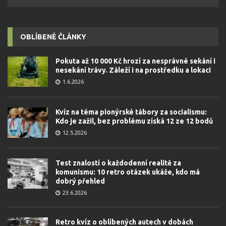
OBLÍBENÉ ČLÁNKY
Pokuta až 10 000 Kč hrozí za nesprávné sekání i
nesekání trávy. Záleží i na prostředku a lokaci
1.6.2026
Kvíz na téma pionýrské tábory za socialismu:
Kdo je zažil, bez problému získá 12 ze 12 bodů
12.5.2026
Test znalostí o každodenní realitě za
komunismu: 10 retro otázek ukáže, kdo má
dobrý přehled
23.6.2026
Retro kvíz o oblíbených autech v dobách