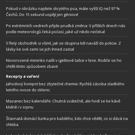
Pokud v obrázku najdete skrytého psa, máte vyšší IQ než 97 %
Čechů. Do 15 sekund uspějí jen géniové
Po extrémních vedrech přijde prudká změna: V příštích dnech nás
podle meteorologů čeká počasí, jaké už nikdo nečekal
57letý obchodník si všiml, jak se skupina lidí naváží do policie. Z
lásky ke své zemi se jich ihned zastal
Novorozené miminko našli v igelitové tašce v lese. Rodiče se ho
chtěli tímto způsobem zbavit
Recepty a vaření
Jahodový kompot bez zbytečné chemie: Rychlá zásoba sladkého
letního ovoce do sklenic
Mazanec bez kalendáře: Chutná svátečně, ale hodí se ke kávě
klidně i v srpnu
Šťavnatá domácí šunka pro každého, kdo chce vědět, co si dává na
chleba