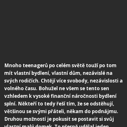
Mnoho teenagerů po celém světě touží po tom
mít vlastní bydlení, vlastní dům, nezávislé na
svých rodičích. Chtějí více svobody, nezávislosti a
volného času. Bohužel ne všem se tento sen
vzhledem k vysoké finanční náročnosti bydlení
splní. Někteří to tedy řeší tím, že se odstěhují,
většinou se svými přáteli, někam do podnájmu.
Druhou možností je pokusit se postavit si svůj
vlastní malý domek. To přesně udělal jeden