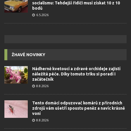
socialismu: Tehdejší řidiči musí získat 10 z 10
bodů
6.5.2026
ŽHAVÉ NOVINKY
Nádherně kvetoucí a zdravé orchideje zajistí
náležitá péče. Díky tomuto triku si poradí i
začátečník
8.8.2026
Tento domácí odpuzovač komárů z přírodních
zdrojů vám ušetří spoustu peněz a navíc krásně
voní
8.8.2026