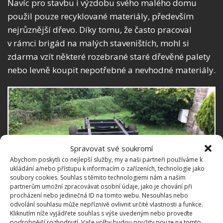
Navíc pro stavbu i výzdobu svého malého domu
použil pouze recyklované materiály, především
nejrůznější dřevo. Díky tomu, že často pracoval
v rámci brigád na malých staveništích, mohl si
zdarma vzít některé rozebrané staré dřevěné palety
nebo levně koupit nepotřebné a nevhodné materiály.
Spravovat své soukromí
Abychom poskytli co nejlepší služby, my a naši partneři používáme k
ukládání a/nebo přístupu k informacím o zařízeních, technologie jako
soubory cookies. Souhlas s těmito technologiemi nám a našim
partnerům umožní zpracovávat osobní údaje, jako je chování při
procházení nebo jedinečná ID na tomto webu. Nesouhlas nebo
odvolání souhlasu může nepříznivě ovlivnit určité vlastnosti a funkce.
Kliknutím níže vyjádřete souhlas s výše uvedeným nebo proveďte
podrobnější rozhodnutí. Vaše volby budou použity pouze na tomto