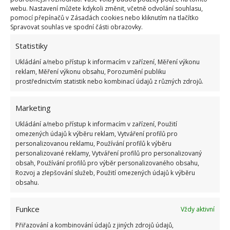
webu. Nastavení můžete kdykoli změnit, včetně odvolání souhlasu,
pomocí přepínačů v Zásadách cookies nebo kliknutím na tlačítko
Spravovat souhlas ve spodní části obrazovky.
Statistiky
Ukládání a/nebo přístup k informacím v zařízení, Měření výkonu
reklam, Měření výkonu obsahu, Porozumění publiku
prostřednictvím statistik nebo kombinací údajů z různých zdrojů.
Marketing
Ukládání a/nebo přístup k informacím v zařízení, Použití
omezených údajů k výběru reklam, Vytváření profilů pro
personalizovanou reklamu, Používání profilů k výběru
personalizované reklamy, Vytváření profilů pro personalizovaný
Neuvěřitelně levný domek
obsah, Používání profilů pro výběr personalizovaného obsahu,
Rozvoj a zlepšování služeb, Použití omezených údajů k výběru
obsahu.
V malém domku najdete všechno, co ke svému životu
Tom potřebuje, ve spodní části se tak nachází
Funkce
Vždy aktivní
obývací část s pohovkou a televizí, kuchyňský kout a
Přiřazování a kombinování údajů z jiných zdrojů údajů,