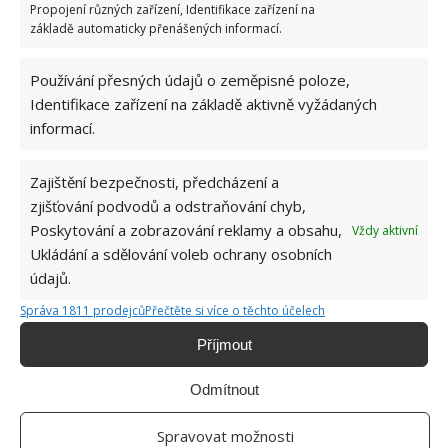
malá koupelna se sprchou. V horním patře, do
Propojení různých zařízení, Identifikace zařízení na
kterého je přístup prostřednictvím dřevěného
základě automaticky přenášených informací.
žebříku, je poté ložnice. Díky skleněným dveřím a
Používání přesných údajů o zeměpisné poloze,
velkým oknům se mobilní domek zdá být vizuálně
Identifikace zařízení na základě aktivně vyžádaných
prostornější a působí světlým dojmem. Před domem
informací.
si Tom vytvořil otevřenou terasu se zahradním
nábytkem. A pokud vás zajímá, na kolik peněz
Zajištění bezpečnosti, předcházení a
vlastně celá stavba domku mladého šikovného
zjišťování podvodů a odstraňování chyb,
studenta přišla, tak věřte, že to bylo pouze šest tisíc
Poskytování a zobrazování reklamy a obsahu,
Vždy aktivní
liber.
Ukládání a sdělování voleb ochrany osobních
údajů.
Správa 1811 prodejců
Přečtěte si více o těchto účelech
Příjmout
Odmítnout
Spravovat možnosti