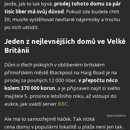
Jenže, jak to tak bývá,
prodej tohoto domu za pár
tisíc liber má svůj důvod
. Pokud zde budete chtít
žít, musíte vystěhovat nevítané nájemníky a trochu
po nich uklidit.
Jeden z nejlevnějších domů ve Velké
Británii
Dům o třech pokojích v oblíbeném britském
přímořském městě Blackpool na Haig Road je na
prodej za pouhých 12 000 liber,
v přepočtu něco
kolem 370 000 korun
, a je připraven najít si svého
majitele 5. prosince letošního roku, až vstoupí do
aukce, jak uvádí server
BBC
.
Ale má to samozřejmě háček. Tak nízká
cena domu v populární lokalitě u pláže není jen tak.