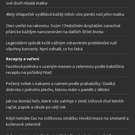
své dceři mladá matka
4letý chlapeček vydělává každý měsíc více peněz než jeho matka
Otec umřel na rakovinu. Svým 17měsíčním dvojčatům zanechal
přání ke každým narozeninám na dalších 30 let života
Legendární zpěvák kvůli vážným zdravotním problémům ruší
všechny koncerty. Nyní odhalil, co ho čeká
Recepty a vaření
Fazolová polévka s uzeným masem a zeleninou podle babiččina
receptu na pořádný hlad
Pečený svítek s kakaem a cukrem podle prababičky: Sladká
dobrota z jednoho plechu, kterou mám v paměti z dětství
Jak na domácí lečo, které vás zahřeje v zimě: Uchová chuť letních
rajčat, paprik a cibule po celý rok
Když nemáte čas na svíčkovou omáčku: Hovězí maso na smetaně a
kořenové zelenině