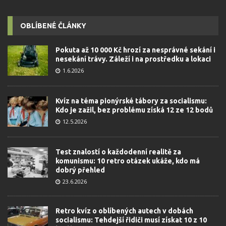
OBLÍBENÉ ČLÁNKY
Pokuta až 10 000 Kč hrozí za nesprávné sekání i
nesekání trávy. Záleží i na prostředku a lokaci
1.6.2026
Kvíz na téma pionýrské tábory za socialismu:
Kdo je zažil, bez problému získá 12 ze 12 bodů
12.5.2026
Test znalostí o každodenní realitě za
komunismu: 10 retro otázek ukáže, kdo má
dobrý přehled
23.6.2026
Retro kvíz o oblíbených autech v dobách
socialismu: Tehdejší řidiči musí získat 10 z 10