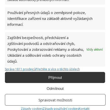
Přidejte svůj názor
KOMENTOVAT
Používání přesných údajů o zeměpisné poloze,
Identifikace zařízení na základě aktivně vyžádaných
informací.
Jiří Kolář
Absolvent České zemědělské
Zajištění bezpečnosti, předcházení a
univerzity, který je již od malička
zjišťování podvodů a odstraňování chyb,
velkým kutilem. V podstatě vše, co je
Poskytování a zobrazování reklamy a obsahu,
Vždy aktivní
možné najít v j...
[Více o autorovi]
Ukládání a sdělování voleb ochrany osobních
údajů.
Správa 1811 prodejců
Přečtěte si více o těchto účelech
Příjmout
Odmítnout
SOUVISEJÍCÍ ČLÁNKY
Spravovat možnosti
Bydlení v lese nabízí nejen klid, ale i moderní
architekturu
Zásady cookies
Zásady používání cookies
Kontakt