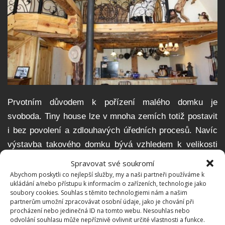
Prvotním důvodem k pořízení malého domku je
svoboda. Tiny house lze v mnoha zemích totiž postavit
i bez povolení a zdlouhavých úředních procesů. Navíc
výstavba takového domku bývá vzhledem k velikosti
stavby obvykle rychlá. Při troše šikovnosti je možné
Spravovat své soukromí
tiny house postavit svépomocí. Některé tyto domky
Abychom poskytli co nejlepší služby, my a naši partneři používáme k
ukládání a/nebo přístupu k informacím o zařízeních, technologie jako
mají i mobilní charakter, takže je možné je i podle
soubory cookies. Souhlas s těmito technologiemi nám a našim
aktuálních potřeb přemisťovat. Fenoménu maličkých
partnerům umožní zpracovávat osobní údaje, jako je chování při
procházení nebo jedinečná ID na tomto webu. Nesouhlas nebo
domků nahrává do karet i fakt, že současné směry
odvolání souhlasu může nepříznivě ovlivnit určité vlastnosti a funkce.