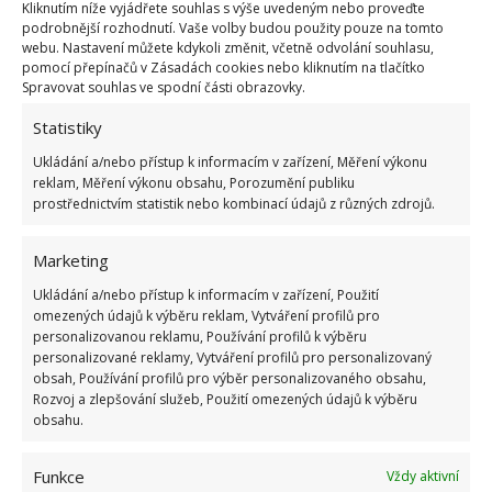
bydlení se zaměřují na úsporu a minimalismus.
Kliknutím níže vyjádřete souhlas s výše uvedeným nebo proveďte
podrobnější rozhodnutí. Vaše volby budou použity pouze na tomto
webu. Nastavení můžete kdykoli změnit, včetně odvolání souhlasu,
pomocí přepínačů v Zásadách cookies nebo kliknutím na tlačítko
Spravovat souhlas ve spodní části obrazovky.
Statistiky
Ukládání a/nebo přístup k informacím v zařízení, Měření výkonu
reklam, Měření výkonu obsahu, Porozumění publiku
prostřednictvím statistik nebo kombinací údajů z různých zdrojů.
Marketing
Ukládání a/nebo přístup k informacím v zařízení, Použití
omezených údajů k výběru reklam, Vytváření profilů pro
personalizovanou reklamu, Používání profilů k výběru
personalizované reklamy, Vytváření profilů pro personalizovaný
obsah, Používání profilů pro výběr personalizovaného obsahu,
Rozvoj a zlepšování služeb, Použití omezených údajů k výběru
obsahu.
Obloukové domy
Funkce
Vždy aktivní
Tyto malé domy jsou postaveny s klenutou střechou,