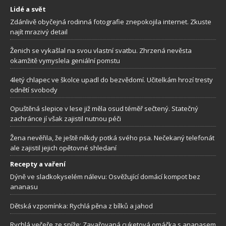
Lidé a svět
Zdánlivě obyčejná rodinná fotografie znepokojila internet. Zkuste
najít mrazivý detail
Ženich se vykašlal na svou vlastní svatbu. Zhrzená nevěsta
okamžitě vymyslela geniální pomstu
4letý chlapec ve školce upadl do bezvědomí. Učitelkám hrozí tresty
odnětí svobody
Opuštěná slepice v lese již měla osud téměř sečtený. Statečný
zachránce jí však zajistil nutnou péči
Žena nevěřila, že ještě někdy potká svého psa. Nečekaný telefonát
ale zajistil jejich opětovné shledaní
Recepty a vaření
Dýně ve sladkokyselém nálevu: Osvěžující domácí kompot bez
ananasu
Dětská vzpomínka: Rychlá pěna z bílků a jahod
Rychlá večeře ze spíže: Zavařovaná cuketová omáčka s ananasem