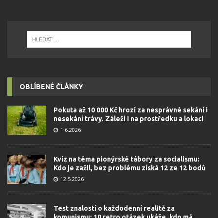
OBLÍBENÉ ČLÁNKY
Pokuta až 10 000 Kč hrozí za nesprávné sekání i
nesekání trávy. Záleží i na prostředku a lokaci
1.6.2026
Kvíz na téma pionýrské tábory za socialismu:
Kdo je zažil, bez problému získá 12 ze 12 bodů
12.5.2026
Test znalostí o každodenní realitě za
komunismu: 10 retro otázek ukáže, kdo má