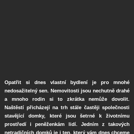
Opatřit si dnes vlastní bydlení je pro mnohé
nedosažitelný sen. Nemovitosti jsou nechutně drahé
a mnoho rodin si to zkrátka nemůže dovolit.
Naštěstí přicházejí na trh stále častěji společnosti
stavějící domky, které jsou šetrné k životnímu
prostředí i peněženkám lidí. Jedním z takových
netradičních domků je i ten, který vám dnes chceme