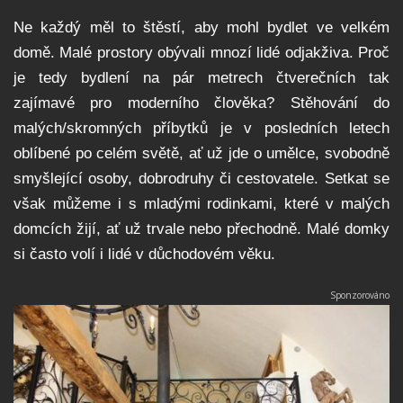
Ne každý měl to štěstí, aby mohl bydlet ve velkém
domě. Malé prostory obývali mnozí lidé odjakživa. Proč
je tedy bydlení na pár metrech čtverečních tak
zajímavé pro moderního člověka? Stěhování do
malých/skromných příbytků je v posledních letech
oblíbené po celém světě, ať už jde o umělce, svobodně
smyšlející osoby, dobrodruhy či cestovatele. Setkat se
však můžeme i s mladými rodinkami, které v malých
domcích žijí, ať už trvale nebo přechodně. Malé domky
si často volí i lidé v důchodovém věku.