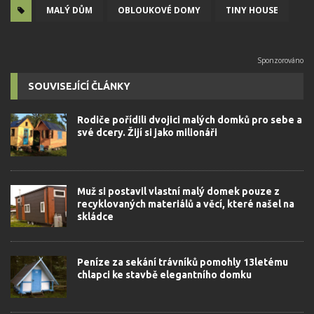
MALÝ DŮM
OBLOUKOVÉ DOMY
TINY HOUSE
SOUVISEJÍCÍ ČLÁNKY
Rodiče pořídili dvojici malých domků pro sebe a
své dcery. Žijí si jako milionáři
Muž si postavil vlastní malý domek pouze z
recyklovaných materiálů a věcí, které našel na
skládce
Peníze za sekání trávníků pomohly 13letému
chlapci ke stavbě elegantního domku