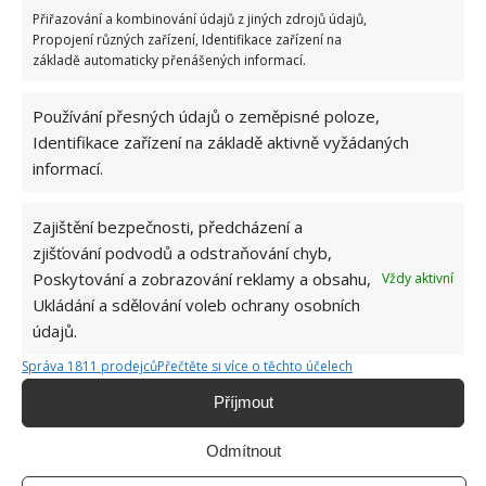
Přiřazování a kombinování údajů z jiných zdrojů údajů,
která dává majitelům domu nebývalý prostor, pokud jde
Propojení různých zařízení, Identifikace zařízení na
o malý domov. To umožňuje mít pohodlný obývací
základě automaticky přenášených informací.
prostor ve spodní části a podkroví v horní části.
Nemusí jít vždy pouze o obloukové domy, malých domů
Používání přesných údajů o zeměpisné poloze,
Identifikace zařízení na základě aktivně vyžádaných
(tiny house) na trhu přibývá a mohou mít různý design.
informací.
Zajištění bezpečnosti, předcházení a
zjišťování podvodů a odstraňování chyb,
Poskytování a zobrazování reklamy a obsahu,
Vždy aktivní
Ukládání a sdělování voleb ochrany osobních
údajů.
Správa 1811 prodejců
Přečtěte si více o těchto účelech
Příjmout
Odmítnout