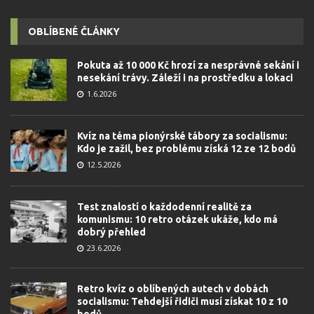
OBLÍBENÉ ČLÁNKY
Pokuta až 10 000 Kč hrozí za nesprávné sekání i
nesekání trávy. Záleží i na prostředku a lokaci
1.6.2026
Kvíz na téma pionýrské tábory za socialismu:
Kdo je zažil, bez problému získá 12 ze 12 bodů
12.5.2026
Test znalostí o každodenní realitě za
komunismu: 10 retro otázek ukáže, kdo má
dobrý přehled
23.6.2026
Retro kvíz o oblíbených autech v dobách
socialismu: Tehdejší řidiči musí získat 10 z 10