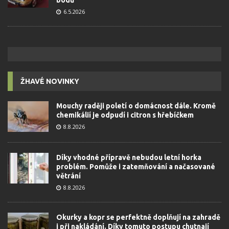
bodů
6.5.2026
ŽHAVÉ NOVINKY
Mouchy raději poletí o domácnost dále. Kromě
chemikálií je odpudí i citron s hřebíčkem
8.8.2026
Díky vhodné přípravě nebudou letní horka
problém. Pomůže i zatemňování a načasované
větrání
8.8.2026
Okurky a kopr se perfektně doplňují na zahradě
i při nakládání. Díky tomuto postupu chutnají