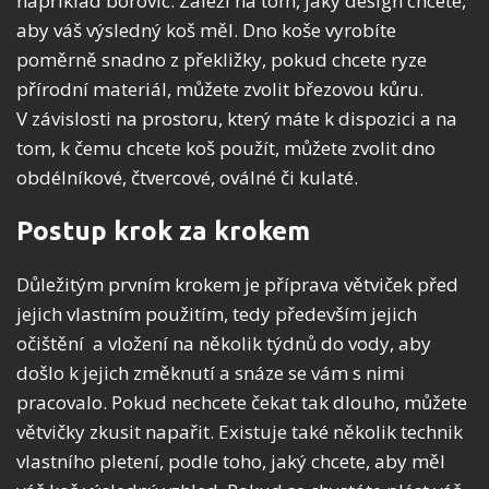
například borovic. Záleží na tom, jaký design chcete,
aby váš výsledný koš měl. Dno koše vyrobíte
poměrně snadno z překližky, pokud chcete ryze
přírodní materiál, můžete zvolit březovou kůru.
V závislosti na prostoru, který máte k dispozici a na
tom, k čemu chcete koš použít, můžete zvolit dno
obdélníkové, čtvercové, oválné či kulaté.
Postup krok za krokem
Důležitým prvním krokem je příprava větviček před
jejich vlastním použitím, tedy především jejich
očištění a vložení na několik týdnů do vody, aby
došlo k jejich změknutí a snáze se vám s nimi
pracovalo. Pokud nechcete čekat tak dlouho, můžete
větvičky zkusit napařit. Existuje také několik technik
vlastního pletení, podle toho, jaký chcete, aby měl