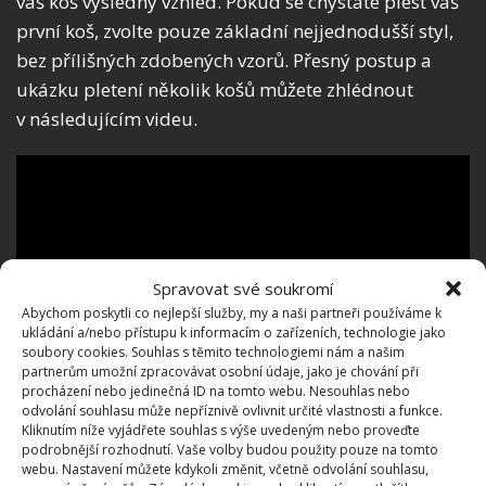
váš koš výsledný vzhled. Pokud se chystáte plést váš
první koš, zvolte pouze základní nejjednodušší styl,
bez přílišných zdobených vzorů. Přesný postup a
ukázku pletení několik košů můžete zhlédnout
v následujícím videu.
Spravovat své soukromí
Abychom poskytli co nejlepší služby, my a naši partneři používáme k
ukládání a/nebo přístupu k informacím o zařízeních, technologie jako
soubory cookies. Souhlas s těmito technologiemi nám a našim
partnerům umožní zpracovávat osobní údaje, jako je chování při
procházení nebo jedinečná ID na tomto webu. Nesouhlas nebo
odvolání souhlasu může nepříznivě ovlivnit určité vlastnosti a funkce.
Kliknutím níže vyjádřete souhlas s výše uvedeným nebo proveďte
podrobnější rozhodnutí. Vaše volby budou použity pouze na tomto
webu. Nastavení můžete kdykoli změnit, včetně odvolání souhlasu,