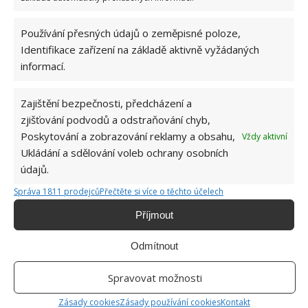
Používání přesných údajů o zeměpisné poloze,
Identifikace zařízení na základě aktivně vyžádaných
informací.
DOMÁCNOST
KOŠ
PRÁDLO
Zajištění bezpečnosti, předcházení a
zjišťování podvodů a odstraňování chyb,
Hana Musilová
Poskytování a zobrazování reklamy a obsahu,
Vždy aktivní
Do redakce Bydlimeutulne.cz se
Ukládání a sdělování voleb ochrany osobních
přidala během svých studií a práce
údajů.
redaktorky ji tak nadchla, že se
rozhodla zůstat. Její v...
[Více o
Správa 1811 prodejců
Přečtěte si více o těchto účelech
autorovi]
Příjmout
Odmítnout
Spravovat možnosti
Zásady cookies
Zásady používání cookies
Kontakt
SOUVISEJÍCÍ ČLÁNKY