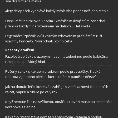
své dceři mladá matka
4letý chlapeček vydělává každý měsíc více peněz než jeho matka
Otec umřel na rakovinu. Svým 17měsíčním dvojčatům zanechal
přání ke každým narozeninám na dalších 30 let života
Legendární zpěvák kvůli vážným zdravotním problémům ruší
všechny koncerty. Nyní odhalil, co ho čeká
Recepty a vaření
Fazolová polévka s uzeným masem a zeleninou podle babiččina
receptu na pořádný hlad
Pečený svítek s kakaem a cukrem podle prababičky: Sladká
dobrota z jednoho plechu, kterou mám v paměti z dětství
Jak na domácí lečo, které vás zahřeje v zimě: Uchová chuť letních
rajčat, paprik a cibule po celý rok
Když nemáte čas na svíčkovou omáčku: Hovězí maso na smetaně a
kořenové zelenině
Kakaový stracciatella dort se šlehačkovým krémem a hořkou