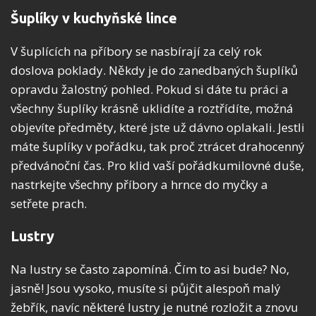
Šuplíky v kuchyňské lince
V šuplících na příbory se nasbírají za celý rok
doslova poklady. Někdy je do zanedbaných šuplíků
opravdu žalostný pohled. Pokud si dáte tu práci a
všechny šuplíky krásně uklidíte a roztřídíte, možná
objevíte předměty, které jste už dávno oplakali. Jestli
máte šuplíky v pořádku, tak proč ztrácet drahocenný
předvánoční čas. Pro klid vaší pořádkumilovné duše,
nastrkejte všechny příbory a hrnce do myčky a
setřete prach.
Lustry
Na lustry se často zapomíná. Čím to asi bude? No,
jasně! Jsou vysoko, musíte si půjčit alespoň malý
žebřík, navíc některé lustry je nutné rozložit a znovu