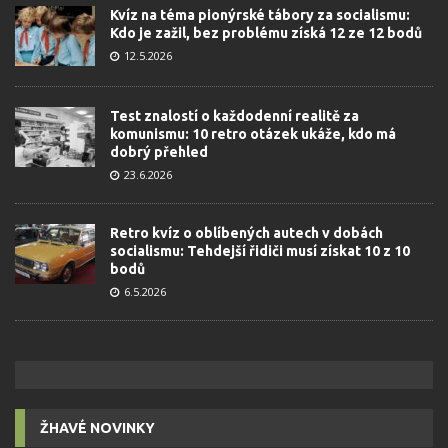
Kvíz na téma pionýrské tábory za socialismu:
Kdo je zažil, bez problému získá 12 ze 12 bodů
12.5.2026
Test znalostí o každodenní realitě za
komunismu: 10 retro otázek ukáže, kdo má
dobrý přehled
23.6.2026
Retro kvíz o oblíbených autech v dobách
socialismu: Tehdejší řidiči musí získat 10 z 10
bodů
6.5.2026
ŽHAVÉ NOVINKY