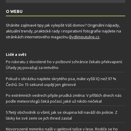
O WEBU
Sháníte zajímavé tipy jak vylepšit Váš domov? Originální nápady,
aktuální trendy, praktické rady i inspirativní fotografie najdete na
stránkách internetového magazínu
Bydlimeutulne.cz
.
Lidé a svět
Po návratu z dovolené ho v poštovní schránce čekalo překvapení.
Úřady jej považují za mrtvého
Pokud v obrázku najdete skrytého psa, máte vyšší IQ než 97 %
Čechů. Do 15 sekund uspějí jen géniové
Po extrémních vedrech přijde prudká změna: V příštích dnech nás
podle meteorologů čeká počasí, jaké už nikdo nečekal
57letý obchodník si všiml, jak se skupina lidí naváží do policie. Z
lásky ke své zemi se jich ihned zastal
Novorozené miminko našli v igelitové tašce v lese. Rodiče se ho