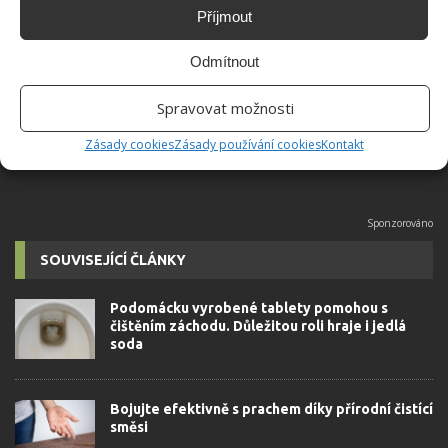
Hana Musilová
Příjmout
Do redakce Bydlimeutulne.cz se
přidala během svých studií a práce
Odmítnout
redaktorky ji tak nadchla, že se
rozhodla zůstat. Její v...
[Více o
Spravovat možnosti
autorovi]
Zásady cookies
Zásady používání cookies
Kontakt
SOUVISEJÍCÍ ČLÁNKY
Podomácku vyrobené tablety pomohou s
čištěním záchodu. Důležitou roli hraje i jedlá
soda
Bojujte efektivně s prachem díky přírodní čistící
směsi