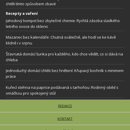
chtěli tímto způsobem zbavit
Recepty a vaření
Jahodový kompot bez zbytečné chemie: Rychlá zásoba sladkého
letního ovoce do sklenic
Mazanec bez kalendáře: Chutná svátečně, ale hodí se ke kávě
klidně i v srpnu
Šťavnatá domácí šunka pro každého, kdo chce vědět, co si dává na
chleba
Jednoduchý domácí chléb bez hnětení: Křupavý bochník s minimem
práce
Kuřecí stehna na paprice podávaná s tarhoňou: Rodinný oběd s
omáčkou pro spokojený stůl
REDAKCE
KONTAKT