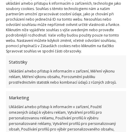
ukládání a/nebo přístupu k informacím o zařízeních, technologie jako
Tedy za předpokladu, že nemáte malé děti a
soubory cookies. Souhlas s těmito technologiemi nám a našim
slintající domácí mazlíčky. Nejideálnější je najmout
partnerům umožní zpracovávat osobní údaje, jako je chování při
procházení nebo jedinečná ID na tomto webu. Nesouhlas nebo
si na čištění nábytku profesionály. Nehrozí riziko, že
odvolání souhlasu může nepříznivě ovlivnit určité vlastnosti a funkce.
by se vám na nábytku vytvořily nevzhledné mapy a
Kliknutím níže vyjádřete souhlas s výše uvedeným nebo proveďte
podrobnější rozhodnutí. Vaše volby budou použity pouze na tomto
vyčistí i velmi odolné skvrny. Jen pozor! Stejný nápad
webu. Nastavení můžete kdykoli změnit, včetně odvolání souhlasu,
jako vy, bude mít před Vánoci spousta lidí. Je tedy
pomocí přepínačů v Zásadách cookies nebo kliknutím na tlačítko
Spravovat souhlas ve spodní části obrazovky.
dost pravděpodobné, že nenajdete volný termín.
Statistiky
Hloubkové čištění koberců
Ukládání a/nebo přístup k informacím v zařízení, Měření výkonu
reklam, Měření výkonu obsahu, Porozumění publiku
Podobně jako čalouněný nábytek i vaše koberce je
prostřednictvím statistik nebo kombinací údajů z různých zdrojů.
nutné čistit jen jednou za rok. Opět raději najměte
profesionály, nebo si pronajměte alespoň
Marketing
profesionální stroj na čištění koberců. Koberce
Ukládání a/nebo přístup k informacím v zařízení, Použití
omezených údajů k výběru reklam, Vytváření profilů pro
uschnou rychleji a budou dokonale čisté.
personalizovanou reklamu, Používání profilů k výběru
personalizované reklamy, Vytváření profilů pro personalizovaný
obsah, Používání profilů pro výběr personalizovaného obsahu,