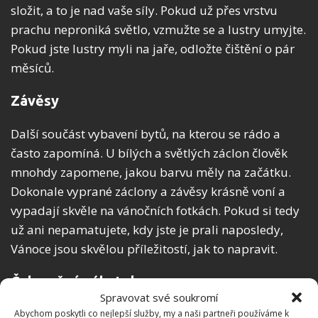
složit, a to je nad vaše síly. Pokud už přes vrstvu
prachu neproniká světlo, vzmužte se a lustry umyjte.
Pokud jste lustry myli na jaře, odložte čištění o pár
měsíců.
Závěsy
Další součást vybavení bytů, na kterou se rádo a
často zapomíná. U bílých a světlých záclon člověk
mnohdy zapomene, jakou barvu měly na začátku.
Dokonale vyprané záclony a závěsy krásně voní a
vypadají skvěle na vánočních fotkách. Pokud si tedy
už ani nepamatujete, kdy jste je prali naposledy,
Vánoce jsou skvělou příležitostí, jak to napravit.
Čalouněný nábytek
Spravovat své soukromí
Další činnost, kterou stačí vykonávat jednou za rok.
Abychom poskytli co nejlepší služby, my a naši partneři používáme k