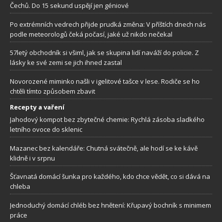
Čechů. Do 15 sekund uspějí jen géniové
Po extrémních vedrech přijde prudká změna: V příštích dnech nás
podle meteorologů čeká počasí, jaké už nikdo nečekal
57letý obchodník si všiml, jak se skupina lidí naváží do policie. Z
lásky ke své zemi se jich ihned zastal
Novorozené miminko našli v igelitové tašce v lese. Rodiče se ho
chtěli tímto způsobem zbavit
Recepty a vaření
Jahodový kompot bez zbytečné chemie: Rychlá zásoba sladkého
letního ovoce do sklenic
Mazanec bez kalendáře: Chutná svátečně, ale hodí se ke kávě
klidně i v srpnu
Šťavnatá domácí šunka pro každého, kdo chce vědět, co si dává na
chleba
Jednoduchý domácí chléb bez hnětení: Křupavý bochník s minimem
práce