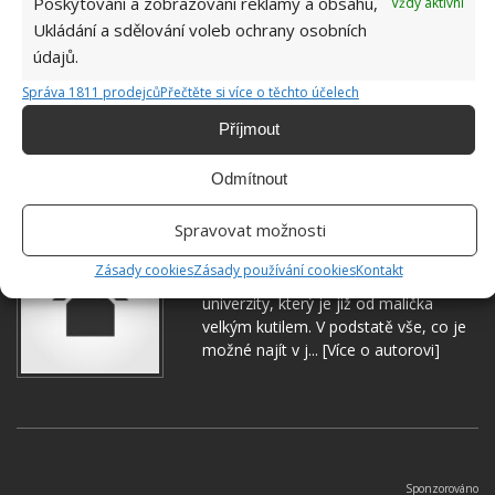
Poskytování a zobrazování reklamy a obsahu,
Vždy aktivní
Ukládání a sdělování voleb ochrany osobních
údajů.
Správa 1811 prodejců
Přečtěte si více o těchto účelech
Příjmout
OCET
PODLAHA
ÚKLID
Odmítnout
Spravovat možnosti
Jiří Kolář
Zásady cookies
Zásady používání cookies
Kontakt
Absolvent České zemědělské
univerzity, který je již od malička
velkým kutilem. V podstatě vše, co je
možné najít v j...
[Více o autorovi]