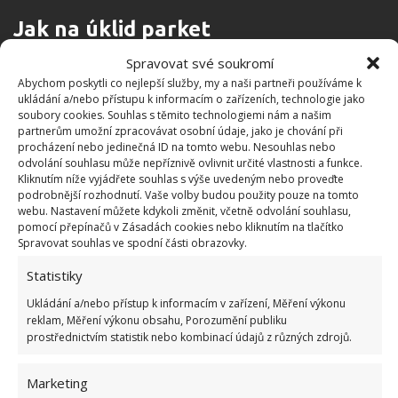
Jak na úklid parket
Spravovat své soukromí
Na čištění parket by se neměl používat čistý ocet.
Abychom poskytli co nejlepší služby, my a naši partneři používáme k
Vždy je potřeba ho naředit větším množstvím horké
ukládání a/nebo přístupu k informacím o zařízeních, technologie jako
soubory cookies. Souhlas s těmito technologiemi nám a našim
vody. Ponořte mop do roztoku, pořádně ho
partnerům umožní zpracovávat osobní údaje, jako je chování při
vyždímejte a vytřete podlahu.
Po dokončení
procházení nebo jedinečná ID na tomto webu. Nesouhlas nebo
odvolání souhlasu může nepříznivě ovlivnit určité vlastnosti a funkce.
parkety dobře vysušte utěrkou z mikrovlákna
,
Kliknutím níže vyjádřete souhlas s výše uvedeným nebo proveďte
aby se nepoškodily. Roztok by neměl příliš dlouho
podrobnější rozhodnutí. Vaše volby budou použity pouze na tomto
webu. Nastavení můžete kdykoli změnit, včetně odvolání souhlasu,
ulpívat na podlaze. Také se vyhněte čištění parket
pomocí přepínačů v Zásadách cookies nebo kliknutím na tlačítko
tvrdými kartáči, aby se nepoškrábaly. Místo nich
Spravovat souhlas ve spodní části obrazovky.
používejte utěrky z mikrovlákna.
Statistiky
Na dlaždice platí černé mýdlo
Ukládání a/nebo přístup k informacím v zařízení, Měření výkonu
reklam, Měření výkonu obsahu, Porozumění publiku
prostřednictvím statistik nebo kombinací údajů z různých zdrojů.
Dlaždice se špiní rychleji než jiné podlahové krytiny,
zvláště jsou-li bílé. Nalijte půl sklenice bílého octa do
Marketing