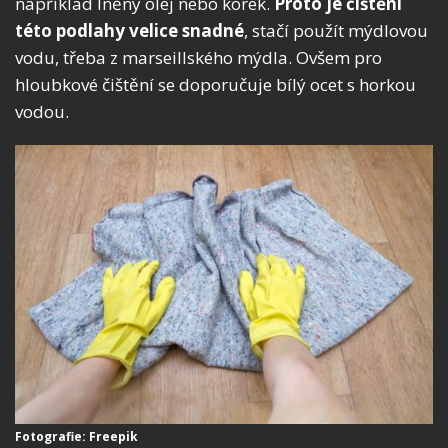
například lněný olej nebo korek.
Proto je čištění
této podlahy velice snadné
, stačí použít mýdlovou
vodu, třeba z marseillského mýdla. Ovšem pro
hloubkové čištění se doporučuje bílý ocet s horkou
vodou.
Fotografie: Freepik