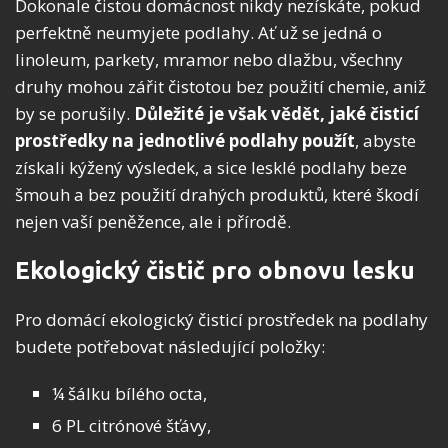
Dokonale čistou domácnost nikdy nezískáte, pokud
perfektně neumyjete podlahy. Ať už se jedná o
linoleum, parkety, mramor nebo dlažbu, všechny
druhy mohou zářit čistotou bez použití chemie, aniž
by se porušily.
Důležité je však vědět, jaké čisticí
prostředky na jednotlivé podlahy použít
, abyste
získali kýžený výsledek, a sice lesklé podlahy beze
šmouh a bez použití drahých produktů, které škodí
nejen vaší peněžence, ale i přírodě.
Ekologický čistič pro obnovu lesku
Pro domácí ekologický čisticí prostředek na podlahy
budete potřebovat následující položky:
¼ šálku bílého octa,
6 PL citrónové šťávy,