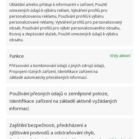
kbelíku s horou vodou,
vyčistěte dlaždice a ještě
Ukládání a/nebo přístup k informacím v zařízení, Použití
jednou je omyjte čistou vodou
. Opět vše pečlivě
omezených údajů k výběru reklam, Vytváření profilů pro
vysušte. Pokud je podlaha silně špinavá, můžete
personalizovanou reklamu, Používání profilů k výběru
personalizované reklamy, Vytváření profilů pro personalizovaný
přidat černé mýdlo. Skvěle odstraňuje nečistoty a je
obsah, Používání profilů pro výběr personalizovaného obsahu,
vhodné na všechny podlahové krytiny.
Rozvoj a zlepšování služeb, Použití omezených údajů k výběru
obsahu.
Zdroj: Goodhousekeeping
Funkce
Vždy aktivní
Přiřazování a kombinování údajů z jiných zdrojů údajů,
Propojení různých zařízení, Identifikace zařízení na
základě automaticky přenášených informací.
Používání přesných údajů o zeměpisné poloze,
Identifikace zařízení na základě aktivně vyžádaných
informací.
Zajištění bezpečnosti, předcházení a
zjišťování podvodů a odstraňování chyb,