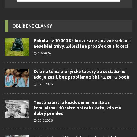
OBLÍBENÉ ČLÁNKY
Pokuta až 10 000 Kč hrozí za nesprávné sekání i
nesekání trávy. Záleží i na prostředku a lokaci
1.6.2026
Kvíz na téma pionýrské tábory za socialismu:
Kdo je zažil, bez problému získá 12 ze 12 bodů
12.5.2026
Test znalostí o každodenní realitě za
komunismu: 10 retro otázek ukáže, kdo má
dobrý přehled
23.6.2026