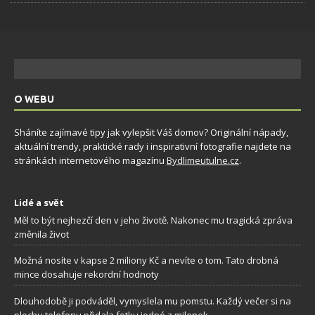
O WEBU
Sháníte zajímavé tipy jak vylepšit Váš domov? Originální nápady,
aktuální trendy, praktické rady i inspirativní fotografie najdete na
stránkách internetového magazínu
Bydlimeutulne.cz
.
Lidé a svět
Měl to být nejhezčí den v jeho životě. Nakonec mu tragická zpráva
změnila život
Možná nosíte v kapse 2 miliony Kč a nevíte o tom. Tato drobná
mince dosahuje rekordní hodnoty
Dlouhodobě ji podváděl, vymyslela mu pomstu. Každý večer si na
plochu telefonu přidala fotku jedné z milenek