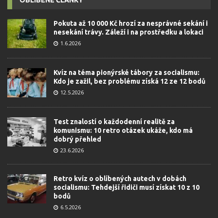
Pokuta až 10 000 Kč hrozí za nesprávné sekání i
nesekání trávy. Záleží i na prostředku a lokaci
1.6.2026
Kvíz na téma pionýrské tábory za socialismu:
Kdo je zažil, bez problému získá 12 ze 12 bodů
12.5.2026
Test znalostí o každodenní realitě za
komunismu: 10 retro otázek ukáže, kdo má
dobrý přehled
23.6.2026
Retro kvíz o oblíbených autech v dobách
socialismu: Tehdejší řidiči musí získat 10 z 10
bodů
6.5.2026