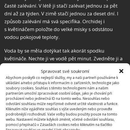
časté zalévání. V létě ji stačí zalévat jednou za pět
dní až za týden. V zimě stačí jednou za deset dní. I
způsob zalévání má svá specifika. Orchidej i
s květináčem položte do velké misky s odstátou
vodou pokojové teploty.
Voda by se měla dotýkat tak akorát spodku
květináče. Nechte ji ve vodě pět minut. Zvedněte ji a
nechte zbylou vodu okapat. Nepoužívejte vodu
Spravovat své soukromí
z kohoutku, jelikož je pro rostlinu příliš tvrdá.
Abychom poskytli co nejlepší služby, my a naši partneři používáme k
Doporučujeme používat nesycenou minerální vodu.
ukládání a/nebo přístupu k informacím o zařízeních, technologie jako
soubory cookies. Souhlas s těmito technologiemi nám a našim
partnerům umožní zpracovávat osobní údaje, jako je chování při
Orchideje milují světlo. Ale příliš mnoho ho škodí.
procházení nebo jedinečná ID na tomto webu. Nesouhlas nebo
Nedoporučujeme vám ji proto stavět na místo, kde
odvolání souhlasu může nepříznivě ovlivnit určité vlastnosti a funkce.
Kliknutím níže vyjádřete souhlas s výše uvedeným nebo proveďte
je přímé světlo a velké teplo. Nejlepší je ji postavit na
podrobnější rozhodnutí. Vaše volby budou použity pouze na tomto
východní stranu bytu. Tak bude mít dostatek světla
webu. Nastavení můžete kdykoli změnit, včetně odvolání souhlasu,
pomocí přepínačů v Zásadách cookies nebo kliknutím na tlačítko
dopoledne, kdy slunce není příliš ostré. Pokud ji dáte
Spravovat souhlas ve spodní části obrazovky.