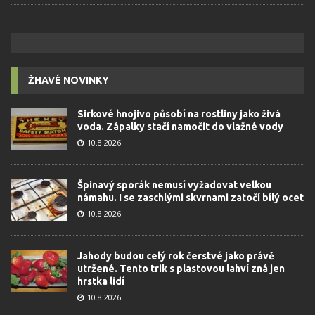
ŽHAVÉ NOVINKY
Sirkové hnojivo působí na rostliny jako živá
voda. Zápalky stačí namočit do vlažné vody
10.8.2026
Špinavý sporák nemusí vyžadovat velkou
námahu. I se zaschlými skvrnami zatočí bílý ocet
10.8.2026
Jahody budou celý rok čerstvé jako právě
utržené. Tento trik s plastovou lahví zná jen
hrstka lidí
10.8.2026