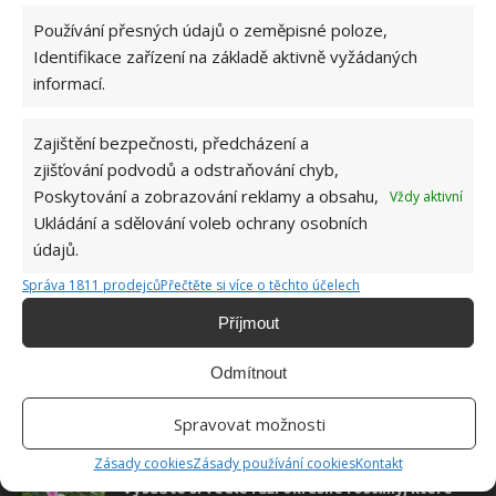
Používání přesných údajů o zeměpisné poloze,
Identifikace zařízení na základě aktivně vyžádaných
ORCHIDEJE
PĚSTOVÁNÍ
ROSTLINY
informací.
Zajištění bezpečnosti, předcházení a
Hana Musilová
zjišťování podvodů a odstraňování chyb,
Do redakce Bydlimeutulne.cz se
Poskytování a zobrazování reklamy a obsahu,
Vždy aktivní
přidala během svých studií a práce
Ukládání a sdělování voleb ochrany osobních
redaktorky ji tak nadchla, že se
údajů.
rozhodla zůstat. Její v...
[Více o
autorovi]
Správa 1811 prodejců
Přečtěte si více o těchto účelech
Příjmout
Odmítnout
Spravovat možnosti
SOUVISEJÍCÍ ČLÁNKY
Zásady cookies
Zásady používání cookies
Kontakt
Vysaďte si vedle růží okrasné rostliny, které