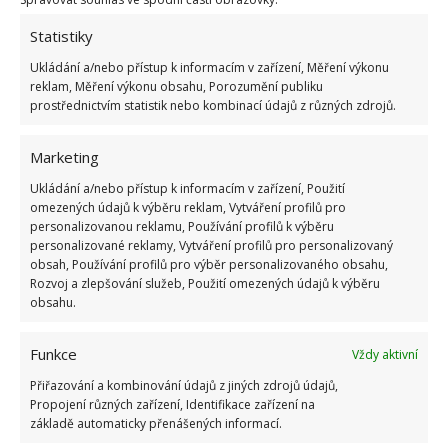
na západ nebo na jih, riskujete spálení. A další věc –
Statistiky
jakmile jednou orchidej někam umístíte, není dobré
Ukládání a/nebo přístup k informacím v zařízení, Měření výkonu
její místo zase měnit.
reklam, Měření výkonu obsahu, Porozumění publiku
prostřednictvím statistik nebo kombinací údajů z různých zdrojů.
Marketing
Ukládání a/nebo přístup k informacím v zařízení, Použití
omezených údajů k výběru reklam, Vytváření profilů pro
personalizovanou reklamu, Používání profilů k výběru
personalizované reklamy, Vytváření profilů pro personalizovaný
obsah, Používání profilů pro výběr personalizovaného obsahu,
Rozvoj a zlepšování služeb, Použití omezených údajů k výběru
obsahu.
Funkce
Vždy aktivní
Přiřazování a kombinování údajů z jiných zdrojů údajů,
Propojení různých zařízení, Identifikace zařízení na
základě automaticky přenášených informací.