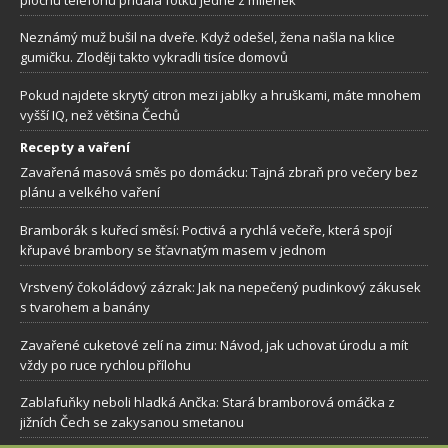
Neznámý muž bušil na dveře. Když odešel, žena našla na klice
gumičku. Zloději takto vykradli tisíce domovů
Pokud najdete skrytý citron mezi jablky a hruškami, máte mnohem
vyšší IQ, než většina Čechů
Recepty a vaření
Zavařená masová směs po domácku: Tajná zbraň pro večery bez
plánu a velkého vaření
Bramborák s kuřecí směsí: Poctivá a rychlá večeře, která spojí
křupavé brambory se šťavnatým masem v jednom
Vrstvený čokoládový zázrak: Jak na nepečený pudinkový zákusek
s tvarohem a banány
Zavařené cuketové zelí na zimu: Návod, jak uchovat úrodu a mít
vždy po ruce rychlou přílohu
Zablafuňky neboli hladká Ančka: Stará bramborová omáčka z
jižních Čech se zakysanou smetanou