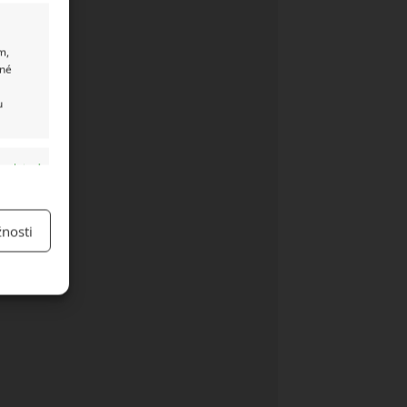
m,
ané
u
y aktivní
nosti
y aktivní