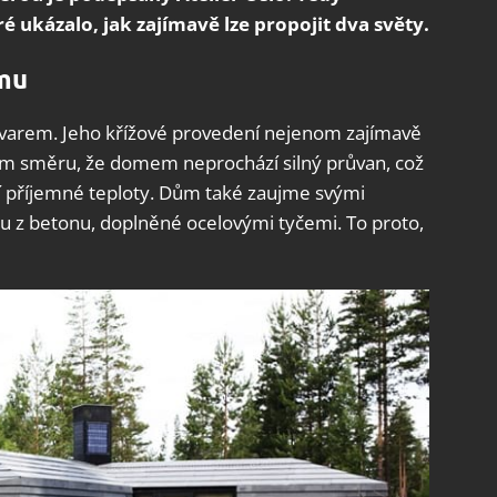
é ukázalo, jak zajímavě lze propojit dva světy.
omu
varem. Jeho křížové provedení nejenom zajímavě
 tom směru, že domem neprochází silný průvan, což
 příjemné teploty. Dům také zaujme svými
ou z betonu, doplněné ocelovými tyčemi. To proto,