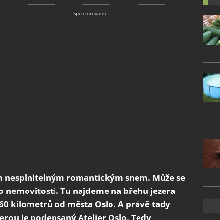
om nesplnitelným romantickým snem. Může se
éto nemovitosti. Tu najdeme na břehu jezera
i 60 kilometrů od města Oslo. A právě tady
kterou je podepsaný Atelier Oslo. Tedy