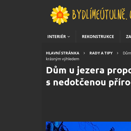
INTERIÉR
REKONSTRUKCE
Z
HLAVNÍ STRÁNKA
RADY A TIPY
Dům 
krásným výhledem
Dům u jezera propo
s nedotčenou přír