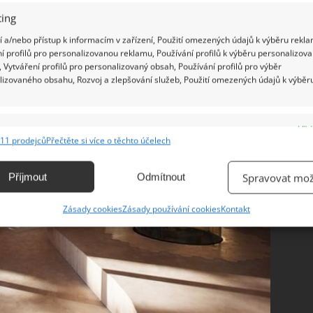
ing
 a/nebo přístup k informacím v zařízení, Použití omezených údajů k výběru rekla
í profilů pro personalizovanou reklamu, Používání profilů k výběru personalizov
 Vytváření profilů pro personalizovaný obsah, Používání profilů pro výběr
lizovaného obsahu, Rozvoj a zlepšování služeb, Použití omezených údajů k výběr
e
Vžd
11 prodejců
Přečtěte si více o těchto účelech
ání a kombinování údajů z jiných zdrojů údajů, Propojení různých zařízení,
kace zařízení na základě automaticky přenášených informací.
Příjmout
Odmítnout
Spravovat mož
ání přesných údajů o zeměpisné poloze, Identifikace zařízení na
Zásady cookies
Zásady používání cookies
Kontakt
ě aktivně vyžádaných informací.
ění bezpečnosti, předcházení a zjišťování podvodů a
ňování chyb, Poskytování a zobrazování reklamy a obsahu,
Vžd
ní a sdělování voleb ochrany osobních údajů.