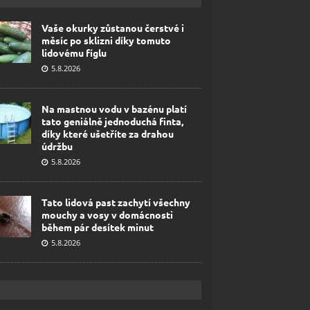
Vaše okurky zůstanou čerstvé i
měsíc po sklizni díky tomuto
lidovému fíglu
5.8.2026
Na mastnou vodu v bazénu platí
tato geniálně jednoduchá finta,
díky které ušetříte za drahou
údržbu
5.8.2026
Tato lidová past zachytí všechny
mouchy a vosy v domácnosti
během pár desítek minut
5.8.2026