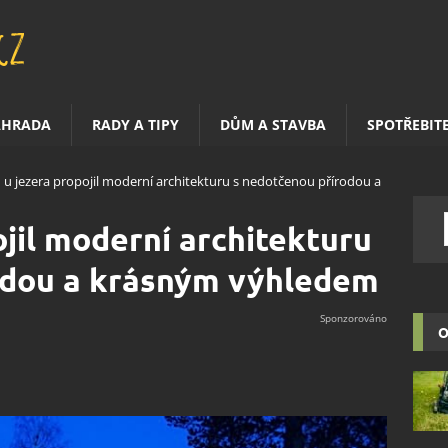
AHRADA
RADY A TIPY
DŮM A STAVBA
SPOTŘEBIT
u jezera propojil moderní architekturu s nedotčenou přírodou a
jil moderní architekturu
odou a krásným výhledem
O