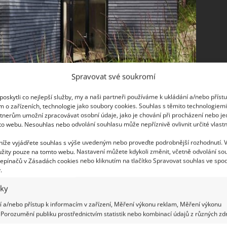
Spravovat své soukromí
oskytli co nejlepší služby, my a naši partneři používáme k ukládání a/nebo příst
m o zařízeních, technologie jako soubory cookies. Souhlas s těmito technologiem
tnerům umožní zpracovávat osobní údaje, jako je chování při procházení nebo j
to webu. Nesouhlas nebo odvolání souhlasu může nepříznivě ovlivnit určité vlastn
 níže vyjádřete souhlas s výše uvedeným nebo proveďte podrobnější rozhodnutí. 
or
žity pouze na tomto webu. Nastavení můžete kdykoli změnit, včetně odvolání so
epínačů v Zásadách cookies nebo kliknutím na tlačítko Spravovat souhlas ve spod
.
vých místností. Tento dům u jezera je postaven
iky
h prostor. Díky tomu navozuje pocit ohromné
enové domácnosti, i jejich návštěva stále v kontaktu.
 a/nebo přístup k informacím v zařízení, Měření výkonu reklam, Měření výkonu
Porozumění publiku prostřednictvím statistik nebo kombinací údajů z různých zdr
é prostor definují. Hlavně potom zajímavě řešení