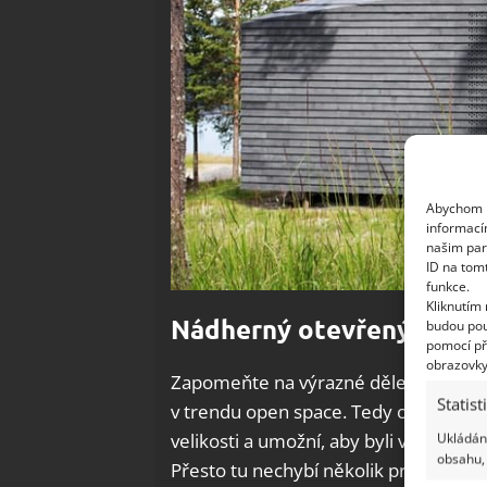
Abychom p
informací
našim par
ID na tom
funkce.
Kliknutím
Nádherný otevřený prost
budou pou
pomocí př
obrazovky
Zapomeňte na výrazné dělení jednotli
Statist
v trendu open space. Tedy otevřenýc
velikosti a umožní, aby byli všichni čl
Ukládání
obsahu, 
Přesto tu nechybí několik prvků, kter