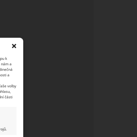
upu k
i nám a
edinečná
osti a
Vaše volby
uhlasu,
ní části
ojů.