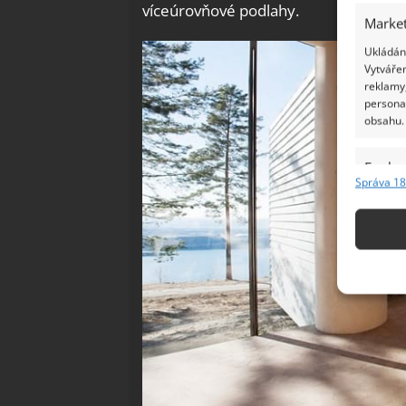
víceúrovňové podlahy.
Market
Ukládání
Vytvářen
reklamy,
persona
obsahu.
Funkc
Správa 18
Přiřazov
Identifi
Použív
základ
Zajišt
odstra
Ukládá