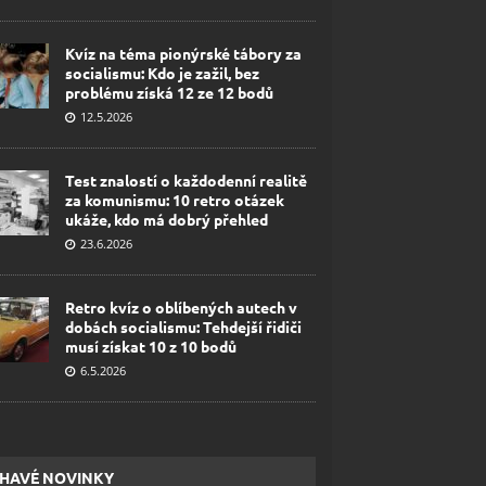
Kvíz na téma pionýrské tábory za
socialismu: Kdo je zažil, bez
problému získá 12 ze 12 bodů
12.5.2026
Test znalostí o každodenní realitě
za komunismu: 10 retro otázek
ukáže, kdo má dobrý přehled
23.6.2026
Retro kvíz o oblíbených autech v
dobách socialismu: Tehdejší řidiči
musí získat 10 z 10 bodů
6.5.2026
HAVÉ NOVINKY