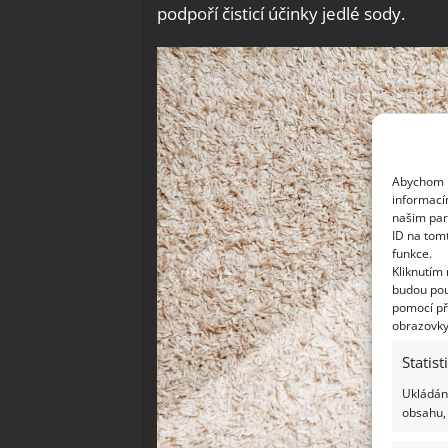
podpoří čisticí účinky jedlé sody.
Abychom p
informací
našim par
ID na tom
funkce.
Kliknutím
budou pou
pomocí př
obrazovky
Statist
Ukládání
obsahu, 