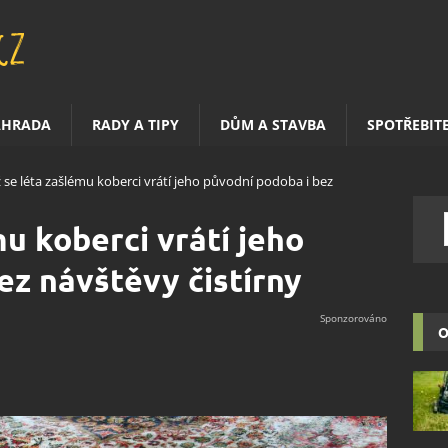
AHRADA
RADY A TIPY
DŮM A STAVBA
SPOTŘEBIT
 se léta zašlému koberci vrátí jeho původní podoba i bez
u koberci vrátí jeho
ez návštěvy čistírny
O