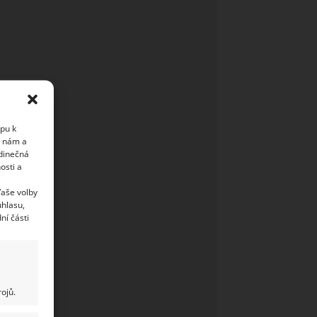
upu k
i nám a
edinečná
osti a
Vaše volby
uhlasu,
ní části
ojů.