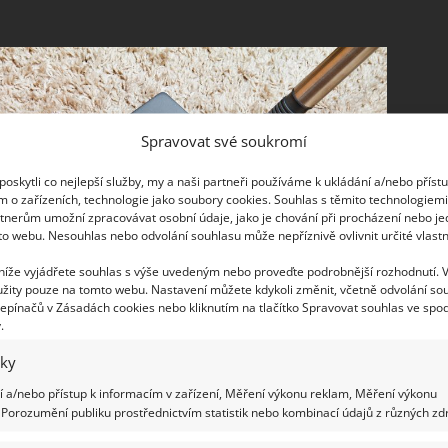
Spravovat své soukromí
oskytli co nejlepší služby, my a naši partneři používáme k ukládání a/nebo příst
m o zařízeních, technologie jako soubory cookies. Souhlas s těmito technologiem
tnerům umožní zpracovávat osobní údaje, jako je chování při procházení nebo j
to webu. Nesouhlas nebo odvolání souhlasu může nepříznivě ovlivnit určité vlastn
 níže vyjádřete souhlas s výše uvedeným nebo proveďte podrobnější rozhodnutí. 
žity pouze na tomto webu. Nastavení můžete kdykoli změnit, včetně odvolání so
epínačů v Zásadách cookies nebo kliknutím na tlačítko Spravovat souhlas ve spod
.
iky
 a/nebo přístup k informacím v zařízení, Měření výkonu reklam, Měření výkonu
Porozumění publiku prostřednictvím statistik nebo kombinací údajů z různých zdr