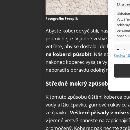
Market
Ukládání
Fotografie: Freepik
Vytvářen
reklamy,
Abyste koberec vyčistili, nasypte jed
persona
obsahu.
promíchejte. V jedné vrstvě tuto smě
vetřete, aby se dostala i do hloubky.
N
Funkc
na koberci působit
. Následně kartá
Správa 18
Přiřazov
nakonec koberec vysajte vysavačem. T
Identifi
neporadí s opravdu odolnými pachy.
Použív
Středně mokrý způsob čištění
základ
K tomuto způsobu čištění koberce bude
Zajišt
vody a lžíci čpavku, gumové rukavice 
odstra
ze čpavku.
Veškeré přísady v míse 
Ukládá
v jemné vrstvě naneste na zapáchající
promočený. Koberec pak nechte zcela