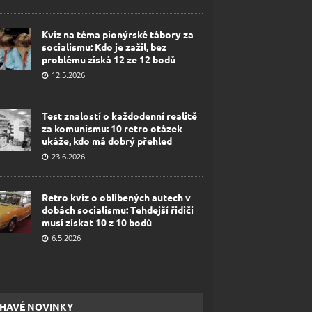
Kvíz na téma pionýrské tábory za
socialismu: Kdo je zažil, bez
problému získá 12 ze 12 bodů
12.5.2026
Test znalostí o každodenní realitě
za komunismu: 10 retro otázek
ukáže, kdo má dobrý přehled
23.6.2026
Retro kvíz o oblíbených autech v
dobách socialismu: Tehdejší řidiči
musí získat 10 z 10 bodů
6.5.2026
HAVÉ NOVINKY