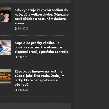
Kdo vyhazuje kávovou sedlinu do
koše, dělá velkou chybu. Odpuzuje
totiž škůdce a rostlinám dodává
živiny
9.8.2026
Kapsle do pračky většina lidí
používá špatně. Pro okamžité
zlepšení praní je potřeba zakročit
9.8.2026
Zápalkové hnojivo na rostliny
působí jako živá voda. Dodá jim
látky, které nenajdete ani v
obchodě
9.8.2026