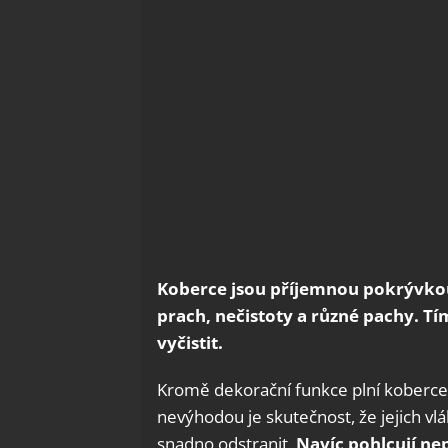
Koberce jsou příjemnou pokrývkou
prach, nečistoty a různé pachy. 
vyčistit.
Kromě dekorační funkce plní koberce n
nevýhodou je skutečnost, že jejich vl
snadno odstranit.
Navíc pohlcují ne