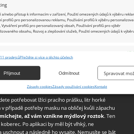
ing
 a/nebo přístup k informacím v zařízení, Použití omezených údajů k výběru rekla
í profilů pro personalizovanou reklamu, Používání profilů k výběru personalizov
 Vytváření profilů pro personalizovaný obsah, Používání profilů pro výběr
lou sodu a sůl do mísy a důkladně obě složky
lizovaného obsahu, Rozvoj a zlepšování služeb, Použití omezených údajů k výběr
s nasypte na povrch koberce a kartáčem ji jemně
ěkolik hodin, můžete i přes noc, nechte směs
e
Vžd
čem jemně vykartáčujte zrnka sody a soli a
11 prodejců
Přečtěte si více o těchto účelech
ání a kombinování údajů z jiných zdrojů údajů, Propojení různých zařízení,
ato metoda dokonale čistí, ale bohužel si
kace zařízení na základě automaticky přenášených informací.
Spravovat mož
Příjmout
Odmítnout
ání přesných údajů o zeměpisné poloze, Identifikace zařízení na
 koberce
Zásady cookies
Zásady používání cookies
Kontakt
ě aktivně vyžádaných informací.
te potřebovat lžíci pracího prášku, litr horké
ění bezpečnosti, předcházení a zjišťování podvodů a
a v případě potřeby masku na obličej kvůli zápachu
ňování chyb, Poskytování a zobrazování reklamy a obsahu,
Vžd
smíchejte, až vám vznikne mýdlový roztok
. Ten
ní a sdělování voleb ochrany osobních údajů.
 koberec. Po aplikaci by měl být vlhký, ne
 uschnout a následně ho vysajte. Nemusíte se bát