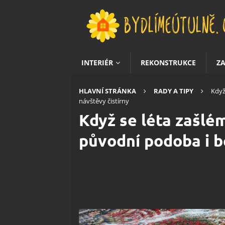
INTERIÉR
REKONSTRUKCE
Z
HLAVNÍ STRÁNKA
RADY A TIPY
Když
návštěvy čistírny
Když se léta zašlém
původní podoba i b