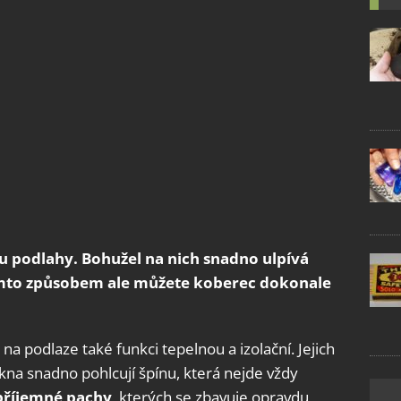
 podlahy. Bohužel na nich snadno ulpívá
Tímto způsobem ale můžete koberec dokonale
a podlaze také funkci tepelnou a izolační. Jejich
ákna snadno pohlcují špínu, která nejde vždy
příjemné pachy
, kterých se zbavuje opravdu