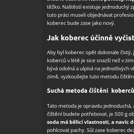
těžko. Naštěstí existuje jednoduchý zp
tuto práci museli objednávat profesio
koberec bude zase jako nový.
Jak koberec účinně vyčist
Aby byl koberec opět dokonale čistý,
koberců v létě je sice snazší než v zim
bývá odolná a ulpívá na jednotlivých v
zimě, vyzkoušejte tuto metodu čištění
Suchá metoda čištění koberc
Tato metoda je opravdu jednoduchá, a
čištění budete potřebovat, je 500 g o
soda má bělicí vlastnosti, a navíc
pohlcovat pachy. Sůl zase koberec dez