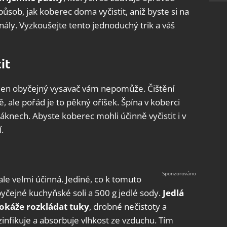
ůsob, jak koberec doma vyčistit, aniž byste si na
nály. Vyzkoušejte tento jednoduchý trik a váš
it
 jen obyčejný vysavač vám nepomůže. Čištění
ě, ale pořád je to pěkný oříšek. Špína v koberci
láknech. Abyste koberec mohli účinně vyčistit i v
.
ů
le velmi účinná. Jediné, co k tomuto
byčejné kuchyňské soli a 500 g jedlé sody.
Jedlá
 dokáže rozkládat tuky
, drobné nečistoty a
infikuje a absorbuje vlhkost ze vzduchu. Tím