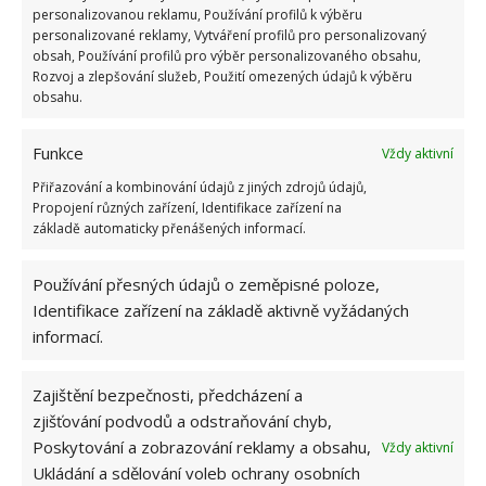
personalizovanou reklamu, Používání profilů k výběru
personalizované reklamy, Vytváření profilů pro personalizovaný
Základní dům z palet dokáže podle jeho tvůrců
obsah, Používání profilů pro výběr personalizovaného obsahu,
nabídnout i možná vylepšení. Lze ho doplnit třeba o
Rozvoj a zlepšování služeb, Použití omezených údajů k výběru
obsahu.
tepelnou izolaci, stejně jako o systémy vytápění
v zimě, nebo chlazení v létě. I díky tomu se může stát
Funkce
Vždy aktivní
řešením téměř kdekoliv, bez ohledu na okolní
teploty a jejich výkyvy. A kolik stojí? Vzhledem
Přiřazování a kombinování údajů z jiných zdrojů údajů,
Propojení různých zařízení, Identifikace zařízení na
k tomu, že palety jsou často odpadem, tak téměř nic.
základě automaticky přenášených informací.
Používání přesných údajů o zeměpisné poloze,
Identifikace zařízení na základě aktivně vyžádaných
informací.
Zajištění bezpečnosti, předcházení a
zjišťování podvodů a odstraňování chyb,
Poskytování a zobrazování reklamy a obsahu,
Vždy aktivní
Ukládání a sdělování voleb ochrany osobních