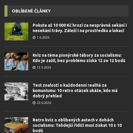
OBLÍBENÉ ČLÁNKY
Pokuta až 10 000 Kč hrozí za nesprávné sekání i
nesekání trávy. Záleží i na prostředku a lokaci
1.6.2026
Kvíz na téma pionýrské tábory za socialismu:
Kdo je zažil, bez problému získá 12 ze 12 bodů
12.5.2026
Test znalostí o každodenní realitě za
komunismu: 10 retro otázek ukáže, kdo má
dobrý přehled
23.6.2026
Retro kvíz o oblíbených autech v dobách
socialismu: Tehdejší řidiči musí získat 10 z 10
bodů