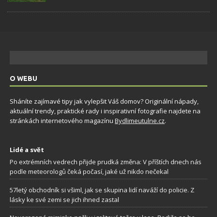
O WEBU
Sháníte zajímavé tipy jak vylepšit Váš domov? Originální nápady,
aktuální trendy, praktické rady i inspirativní fotografie najdete na
stránkách internetového magazínu
Bydlimeutulne.cz
.
Lidé a svět
Po extrémních vedrech přijde prudká změna: V příštích dnech nás
podle meteorologů čeká počasí, jaké už nikdo nečekal
57letý obchodník si všiml, jak se skupina lidí naváží do policie. Z
lásky ke své zemi se jich ihned zastal