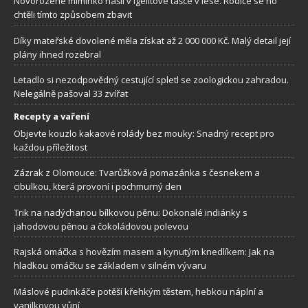
Novorozené miminko našli v igelitové tašce v lese. Rodiče se ho
chtěli tímto způsobem zbavit
Díky mateřské dovolené měla získat až 2 000 000 Kč. Malý detail její
plány ihned rozebral
Letadlo si nezodpovědný cestující spletl se zoologickou zahradou.
Nelegálně pašoval 33 zvířat
Recepty a vaření
Objevte kouzlo kakaové rolády bez mouky: Snadný recept pro
každou příležitost
Zázrak z Olomouce: Tvarůžková pomazánka s česnekem a
cibulkou, která provoní i pochmurný den
Trik na nadýchanou bílkovou pěnu: Dokonalé indiánky s
jahodovou pěnou a čokoládovou polevou
Rajská omáčka s hovězím masem a kynutým knedlíkem: Jak na
hladkou omáčku se základem v silném vývaru
Máslové pudinkáče potěší křehkým těstem, hebkou náplní a
vanilkovou vůní