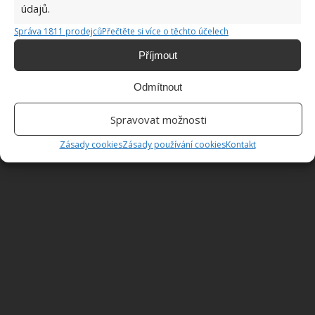
údajů.
Správa 1811 prodejců
Přečtěte si více o těchto účelech
Příjmout
Odmítnout
Spravovat možnosti
Zásady cookies
Zásady používání cookies
Kontakt