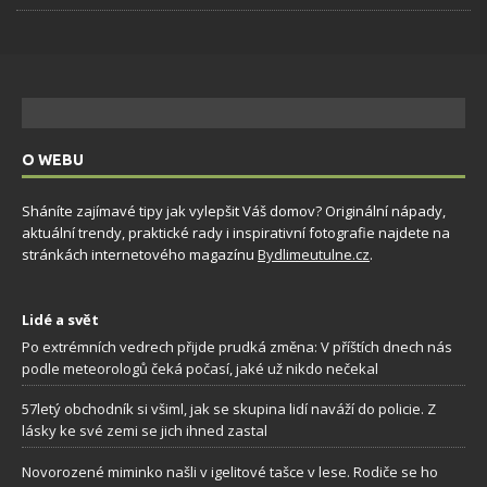
O WEBU
Sháníte zajímavé tipy jak vylepšit Váš domov? Originální nápady,
aktuální trendy, praktické rady i inspirativní fotografie najdete na
stránkách internetového magazínu
Bydlimeutulne.cz
.
Lidé a svět
Po extrémních vedrech přijde prudká změna: V příštích dnech nás
podle meteorologů čeká počasí, jaké už nikdo nečekal
57letý obchodník si všiml, jak se skupina lidí naváží do policie. Z
lásky ke své zemi se jich ihned zastal
Novorozené miminko našli v igelitové tašce v lese. Rodiče se ho