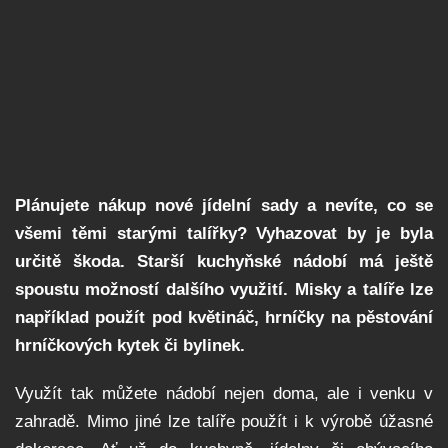
Plánujete nákup nové jídelní sady a nevíte, co se
všemi těmi starými talířky? Vyhazovat by je byla
určitě škoda. Starší kuchyňské nádobí má ještě
spoustu možností dalšího využití. Misky a talíře lze
například použít pod květináč, hrníčky na pěstování
hrníčkových kytek či bylinek.
Využít tak můžete nádobí nejen doma, ale i venku v
zahradě. Mimo jiné lze talíře použít i k výrobě úžasné