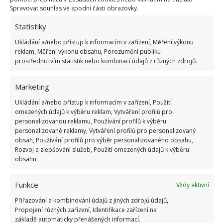
Spravovat souhlas ve spodní části obrazovky.
Talíře je potřeba důkladně odmastit, pak můžete
Statistiky
přejít ke zdobení talířů technikou, kterou si
Ukládání a/nebo přístup k informacím v zařízení, Měření výkonu
vyberete.
reklam, Měření výkonu obsahu, Porozumění publiku
prostřednictvím statistik nebo kombinací údajů z různých zdrojů.
Jakmile je talíř ozdoben a barvy zcela suché,
přilepíte na zadní stranu pomocí sekundového
Marketing
lepidla poutko.
Ukládání a/nebo přístup k informacím v zařízení, Použití
omezených údajů k výběru reklam, Vytváření profilů pro
personalizovanou reklamu, Používání profilů k výběru
Teď už jen stačí najít pro vaše výrobky vhodné
personalizované reklamy, Vytváření profilů pro personalizovaný
místo a rozvěšet je na stěnu.
obsah, Používání profilů pro výběr personalizovaného obsahu,
Rozvoj a zlepšování služeb, Použití omezených údajů k výběru
obsahu.
Obrázky: tesa, homedecorservices
Funkce
Vždy aktivní
Přiřazování a kombinování údajů z jiných zdrojů údajů,
Propojení různých zařízení, Identifikace zařízení na
základě automaticky přenášených informací.