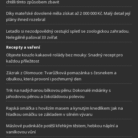
chtěli tímto způsobem zbavit
Díky mateřské dovolené měla získat až 2 000 000 Kč. Malý detail její
plány ihned rozebral
Letadlo si nezodpovědný cestující spletl se zoologickou zahradou.
Nelegálně pašoval 33 zvířat
Recepty a vaření
Objevte kouzlo kakaové rolády bez mouky: Snadný recept pro
každou příležitost
Zázrak z Olomouce: Tvarůžková pomazánka s česnekem a
cibulkou, která provoní i pochmurný den
Trik na nadýchanou bílkovou pěnu: Dokonalé indiánky s
jahodovou pěnou a čokoládovou polevou
Rajská omáčka s hovězím masem a kynutým knedlíkem: Jak na
hladkou omáčku se základem v silném vývaru
Máslové pudinkáče potěší křehkým těstem, hebkou náplní a
vanilkovou vůní