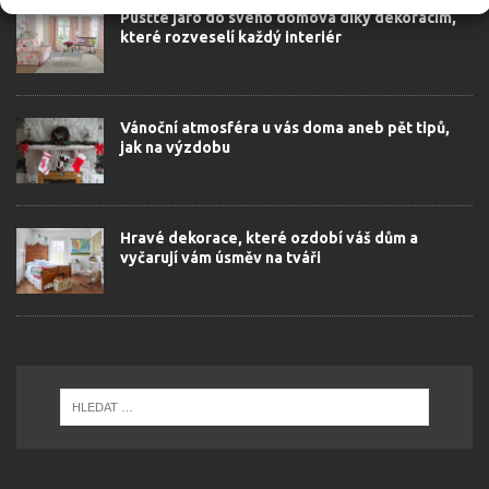
Pusťte jaro do svého domova díky dekoracím,
které rozveselí každý interiér
Vánoční atmosféra u vás doma aneb pět tipů,
jak na výzdobu
Hravé dekorace, které ozdobí váš dům a
vyčarují vám úsměv na tváři