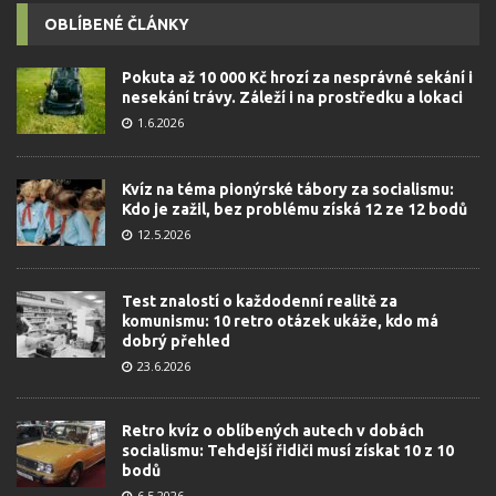
OBLÍBENÉ ČLÁNKY
Pokuta až 10 000 Kč hrozí za nesprávné sekání i
nesekání trávy. Záleží i na prostředku a lokaci
1.6.2026
Kvíz na téma pionýrské tábory za socialismu:
Kdo je zažil, bez problému získá 12 ze 12 bodů
12.5.2026
Test znalostí o každodenní realitě za
komunismu: 10 retro otázek ukáže, kdo má
dobrý přehled
23.6.2026
Retro kvíz o oblíbených autech v dobách
socialismu: Tehdejší řidiči musí získat 10 z 10
bodů
6.5.2026