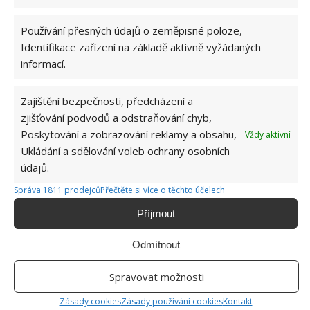
Používání přesných údajů o zeměpisné poloze,
Identifikace zařízení na základě aktivně vyžádaných
informací.
Zajištění bezpečnosti, předcházení a
zjišťování podvodů a odstraňování chyb,
Poskytování a zobrazování reklamy a obsahu,
Vždy aktivní
Ukládání a sdělování voleb ochrany osobních
údajů.
Správa 1811 prodejců
Přečtěte si více o těchto účelech
DEKORACE
TALÍŘE
Příjmout
Odmítnout
Spravovat možnosti
SOUVISEJÍCÍ ČLÁNKY
Zásady cookies
Zásady používání cookies
Kontakt