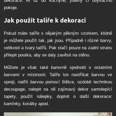
dekorace. Ať už do kuchyně, jídelny či obývacího
pokoje.
Jak použít talíře k dekoraci
Pokud máte talíře s nějakým pěkným vzorkem, klidně
je můžete použít tak, jak jsou. Případně i různé barvy,
velikosti a tvary talířů. Pak stačí pouze na zadní stranu
přilepit poutka, aby se daly zavěsit na stěnu.
Můžete je však také barevně sjednotit s ostatními
barvami v místnosti. Talíře lze nastříkat barvou ve
spreji, natřít barvou pomocí štětce, ozdobit technikou
decoupage, nalepit na ně zajímavý dekor samolepící
tapety, použít nálepky, doplnit o další dekorace:
kamínky, korálky apod.