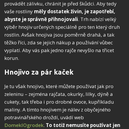
provádět zálivku, chránit je před škůdci. Aby tedy
vaše rostliny
měly dostatek živin, je zapotřebí,
abyste je správně přihnojovali
. Trh nabízí velký
výběr hnojiv určených speciálně pro ten který druh
rostlin. Avšak hnojiva jsou poměrně drahá, a tak
těžko říci, zda se jejich nákup a používání vůbec
vyplatí. Aby vás pak jedno rajče nevyšlo na třicet
korun.
Hnojivo za pár kaček
Je tu však hnojivo, které můžete používat jak pro
zeleninu – zejména rajčata, okurky, lilky, dýně a
cukety, tak třeba i pro drobné ovoce, kupříkladu
maliny. A tímto hnojivem je nálev z obyčejného
potravinářského droždí, uvádí web
DomekIOgrodek
.
To totiž nemusíte používat jen