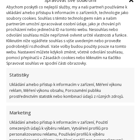
Abychom poskytli co nejlepší služby, my a naši partneři používáme k
Nefermentované hnojivo:
Připravte si 40 g
ukládání a/nebo přístupu k informacím o zařízeních, technologie jako
čerstvého droždí a 5 litrů vlažné vody. Nejdříve
soubory cookies. Souhlas s těmito technologiemi nám a našim
partnerům umožní zpracovávat osobní údaje, jako je chování při
rozdrobené droždí smíchejte s trochou vody,
procházení nebo jedinečná ID na tomto webu. Nesouhlas nebo
aby vznikla hladká hmota, a pak ji doplňte
odvolání souhlasu může nepříznivě ovlivnit určité vlastnosti a funkce.
Kliknutím níže vyjádřete souhlas s výše uvedeným nebo proveďte
zbylou vodou. Nechte hodinu odpočívat. Ihned
podrobnější rozhodnutí. Vaše volby budou použity pouze na tomto
poté můžete zalévat své rostliny.
webu. Nastavení můžete kdykoli změnit, včetně odvolání souhlasu,
pomocí přepínačů v Zásadách cookies nebo kliknutím na tlačítko
Hnojivo ze sušeného droždí:
V 10 litrech
Spravovat souhlas ve spodní části obrazovky.
vlažné vody rozmíchejte balíček sušeného
Statistiky
droždí a přidejte dvě polévkové lžíce cukru.
Ukládání a/nebo přístup k informacím v zařízení, Měření výkonu
Vzniklou tekutinu nechte hodinu odležet a pak ji
reklam, Měření výkonu obsahu, Porozumění publiku
můžete rovnou použít k hnojení.
prostřednictvím statistik nebo kombinací údajů z různých zdrojů.
Marketing
Ukládání a/nebo přístup k informacím v zařízení, Použití
omezených údajů k výběru reklam, Vytváření profilů pro
personalizovanou reklamu, Používání profilů k výběru