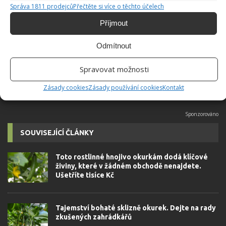
Jiří Kolář
Správa 1811 prodejců
Přečtěte si více o těchto účelech
Absolvent České zemědělské
Příjmout
univerzity, který je již od malička
velkým kutilem. V podstatě vše, co je
Odmítnout
možné najít v j...
[Více o autorovi]
Spravovat možnosti
Zásady cookies
Zásady používání cookies
Kontakt
SOUVISEJÍCÍ ČLÁNKY
Toto rostlinné hnojivo okurkám dodá klíčové
živiny, které v žádném obchodě nenajdete.
Ušetříte tisíce Kč
Tajemství bohaté sklizně okurek. Dejte na rady
zkušených zahrádkářů