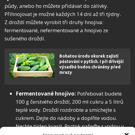
půdy, anebo ho můžete přidávat do zálivky.
Přihnojovat je možné každých 14 dní až tři týdny.
Z droždí můžete vyrobit tři druhy hnojiva:
fermentované, nefermentované a hnojivo ze
sušeného droždí.
Bohatou úrodu okurek zajistí
pěstování v pytlích. I při dřívější
výsadbě budou chráněny před
mrazy
Fermentované hnojivo:
Potřebovat budete
100 g čerstvého droždí, 200 ml cukru a 5 litrů
teplé vody. Droždí rozdrobte a smíchejte s
cukrem. Dejte do nádoby a doplňte vodou.
Nechte týden kvasit. Roztok nařeďte s vodou v
poměru 1 : 10 a použijte k přihnojování rostlin.
Spravovat své soukromí