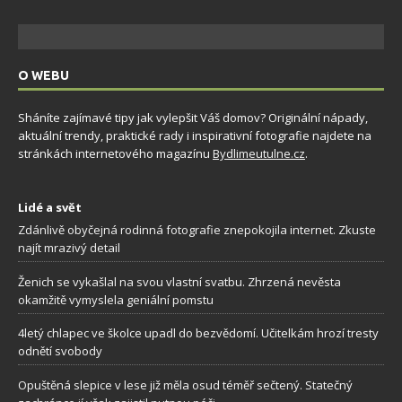
O WEBU
Sháníte zajímavé tipy jak vylepšit Váš domov? Originální nápady,
aktuální trendy, praktické rady i inspirativní fotografie najdete na
stránkách internetového magazínu
Bydlimeutulne.cz
.
Lidé a svět
Zdánlivě obyčejná rodinná fotografie znepokojila internet. Zkuste
najít mrazivý detail
Ženich se vykašlal na svou vlastní svatbu. Zhrzená nevěsta
okamžitě vymyslela geniální pomstu
4letý chlapec ve školce upadl do bezvědomí. Učitelkám hrozí tresty
odnětí svobody
Opuštěná slepice v lese již měla osud téměř sečtený. Statečný