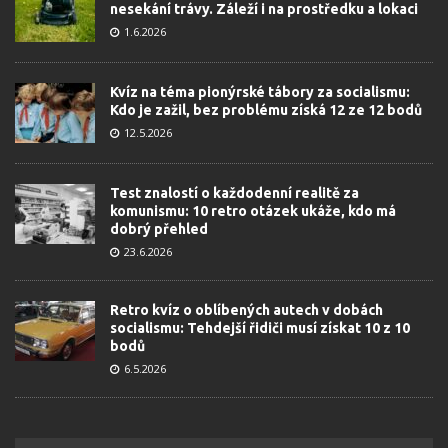
nesekání trávy. Záleží i na prostředku a lokaci
1.6.2026
Kvíz na téma pionýrské tábory za socialismu:
Kdo je zažil, bez problému získá 12 ze 12 bodů
12.5.2026
Test znalostí o každodenní realitě za
komunismu: 10 retro otázek ukáže, kdo má
dobrý přehled
23.6.2026
Retro kvíz o oblíbených autech v dobách
socialismu: Tehdejší řidiči musí získat 10 z 10
bodů
6.5.2026