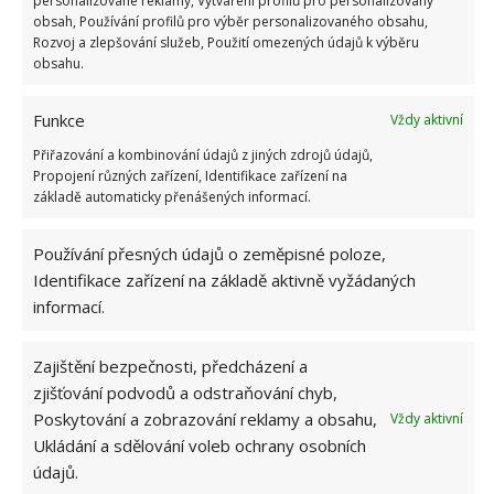
personalizované reklamy, Vytváření profilů pro personalizovaný
obsah, Používání profilů pro výběr personalizovaného obsahu,
Rozvoj a zlepšování služeb, Použití omezených údajů k výběru
obsahu.
Funkce
Vždy aktivní
Přiřazování a kombinování údajů z jiných zdrojů údajů,
Propojení různých zařízení, Identifikace zařízení na
základě automaticky přenášených informací.
Používání přesných údajů o zeměpisné poloze,
Identifikace zařízení na základě aktivně vyžádaných
informací.
DROŽDÍ
HNOJIVO
PĚSTOVÁNÍ
ROSTLINY
Zajištění bezpečnosti, předcházení a
Přidejte svůj názor
zjišťování podvodů a odstraňování chyb,
Poskytování a zobrazování reklamy a obsahu,
Vždy aktivní
KOMENTOVAT
Ukládání a sdělování voleb ochrany osobních
údajů.