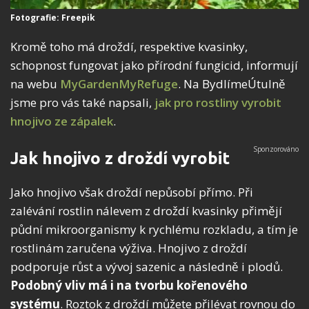
Fotografie: Freepik
Kromě toho má droždí, respektive kvasinky,
schopnost fungovat jako přírodní fungicid, informují
na webu
MyGardenMyRefuge
. Na BydlímeÚtulně
jsme pro vás také napsali,
jak pro rostliny vyrobit
hnojivo ze zápalek
.
Jak hnojivo z droždí vyrobit
Jako hnojivo však droždí nepůsobí přímo. Při
zalévání rostlin nálevem z droždí kvasinky přimějí
půdní mikroorganismy k rychlému rozkladu, a tím je
rostlinám zaručena výživa. Hnojivo z droždí
podporuje růst a vývoj sazenic a následně i plodů.
Podobný vliv má i na tvorbu kořenového
systému
. Roztok z droždí můžete přilévat rovnou do