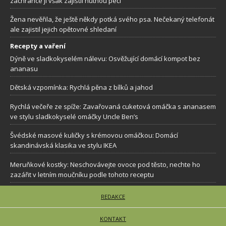
zachránce jí však zajistil nutnou péči
Žena nevěřila, že ještě někdy potká svého psa. Nečekaný telefonát
ale zajistil jejich opětovné shledaní
Recepty a vaření
Dýně ve sladkokyselém nálevu: Osvěžující domácí kompot bez
ananasu
Dětská vzpomínka: Rychlá pěna z bílků a jahod
Rychlá večeře ze spíže: Zavařovaná cuketová omáčka s ananasem
ve stylu sladkokyselé omáčky Uncle Ben’s
Švédské masové kuličky s krémovou omáčkou: Domácí
skandinávská klasika ve stylu IKEA
Meruňkové kostky: Neschovávejte ovoce pod těsto, nechte ho
zazářit v letním moučníku podle tohoto receptu
REDAKCE
KONTAKT