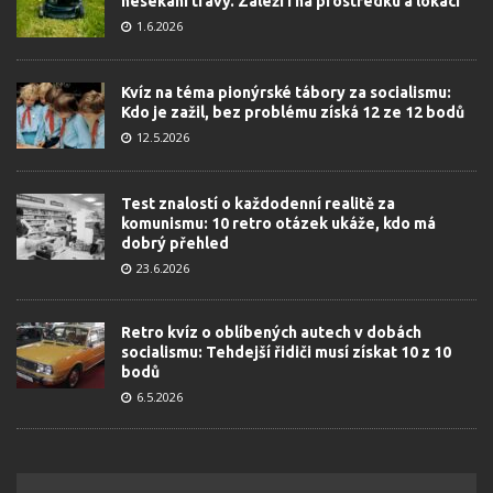
nesekání trávy. Záleží i na prostředku a lokaci
1.6.2026
Kvíz na téma pionýrské tábory za socialismu:
Kdo je zažil, bez problému získá 12 ze 12 bodů
12.5.2026
Test znalostí o každodenní realitě za
komunismu: 10 retro otázek ukáže, kdo má
dobrý přehled
23.6.2026
Retro kvíz o oblíbených autech v dobách
socialismu: Tehdejší řidiči musí získat 10 z 10
bodů
6.5.2026