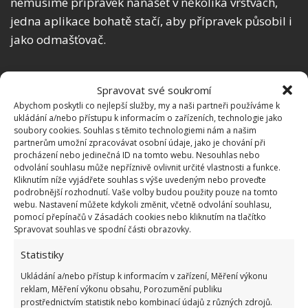
nemusíme přípravek nanášet v několika vrstvách,
jedna aplikace bohatě stačí, aby přípravek působil i
jako odmašťovač.
Spravovat své soukromí
Fotografie: Unsplash
Abychom poskytli co nejlepší služby, my a naši partneři používáme k
Pro dokonale čistou koupelnu je zapotřebí dodržet
ukládání a/nebo přístupu k informacím o zařízeních, technologie jako
soubory cookies. Souhlas s těmito technologiemi nám a našim
ještě třetí krok, ve kterém se také při úklidu elmi
partnerům umožní zpracovávat osobní údaje, jako je chování při
často chybuje. V konečné fázi úklidu máme ve zvyku
procházení nebo jedinečná ID na tomto webu. Nesouhlas nebo
odvolání souhlasu může nepříznivě ovlivnit určité vlastnosti a funkce.
povrch opláchnout studenou vodou. Ta nám ale
Kliknutím níže vyjádřete souhlas s výše uvedeným nebo proveďte
nezajistí zahubení nebezpečných mikrobů a
podrobnější rozhodnutí. Vaše volby budou použity pouze na tomto
webu. Nastavení můžete kdykoli změnit, včetně odvolání souhlasu,
bakterií
.
K tomuto účelu slouží pouze voda teplá.
pomocí přepínačů v Zásadách cookies nebo kliknutím na tlačítko
Pokud k úklidu používáme jedlou sodu, nedojde v
Spravovat souhlas ve spodní části obrazovky.
kombinaci se studenou vodou k jejímu rozpuštění a
Statistiky
aktivaci obsažených látek, její použití by tak bylo
Ukládání a/nebo přístup k informacím v zařízení, Měření výkonu
zbytečné.
reklam, Měření výkonu obsahu, Porozumění publiku
prostřednictvím statistik nebo kombinací údajů z různých zdrojů.