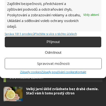
Zajištění bezpečnosti, předcházení a
zjišťování podvodů a odstraňování chyb,
Poskytování a zobrazování reklamy a obsahu,
Vždy aktivní
Jiří Kolář
Ukládání a sdělování voleb ochrany osobních
Absolvent České zemědělské
údajů.
univerzity, který je již od malička
Správa 1811 prodejců
Přečtěte si více o těchto účelech
velkým kutilem. V podstatě vše, co je
možné najít v j...
[Více o autorovi]
Příjmout
Odmítnout
Spravovat možnosti
Zásady cookies
Zásady používání cookies
Kontakt
SOUVISEJÍCÍ ČLÁNKY
Velký jarní úklid zvládnete bez drahé chemie.
Stačí vám k tomu prostý citron