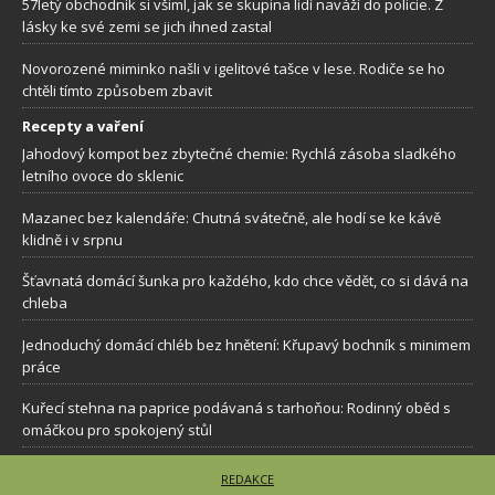
57letý obchodník si všiml, jak se skupina lidí naváží do policie. Z
lásky ke své zemi se jich ihned zastal
Novorozené miminko našli v igelitové tašce v lese. Rodiče se ho
chtěli tímto způsobem zbavit
Recepty a vaření
Jahodový kompot bez zbytečné chemie: Rychlá zásoba sladkého
letního ovoce do sklenic
Mazanec bez kalendáře: Chutná svátečně, ale hodí se ke kávě
klidně i v srpnu
Šťavnatá domácí šunka pro každého, kdo chce vědět, co si dává na
chleba
Jednoduchý domácí chléb bez hnětení: Křupavý bochník s minimem
práce
Kuřecí stehna na paprice podávaná s tarhoňou: Rodinný oběd s
omáčkou pro spokojený stůl
REDAKCE