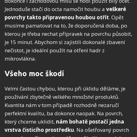
dokonce i záchodovou mísu se hodí použít bílý ocet.
Jednoduše stačí do octa namočit houbu a
veškeré
povrchy takto připravenou houbou otřít
.
Opět
musíme pamatovat na to, že doporučená doba, po
kterou je třeba nechat přípravek na povrchu působit,
je 15 minut. Abychom si zajistili dokonalé zbavení
nečistot, je ideální použít na otření hadr z
mikrovlákna.
Všeho moc škodí
Velmi častou chybou, kterou při úklidu děláme, je
používání zbytečně velkého množství produktů.
Kvantita nám v tom případě rozhodně nezaručí
perfektní kvalitu, ba dokonce naopak. Na povrch,
který chceme uklidit,
nám bohatě postačí jedna
vrstva čisticího prostředku
.
Na ošetřovaný povrch