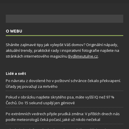
O WEBU
Sháníte zajímavé tipy jak vylepšit Váš domov? Originální nápady,
aktuální trendy, praktické rady i inspirativní fotografie najdete na
stránkách internetového magazínu
Bydlimeutulne.cz
.
Lidé a svět
Po návratu z dovolené ho v poštovní schránce čekalo překvapení.
Úřady jej považují za mrtvého
Pokud v obrázku najdete skrytého psa, máte vyšší IQ než 97 %
Čechů. Do 15 sekund uspějí jen géniové
Po extrémních vedrech přijde prudká změna: V příštích dnech nás
podle meteorologů čeká počasí, jaké už nikdo nečekal