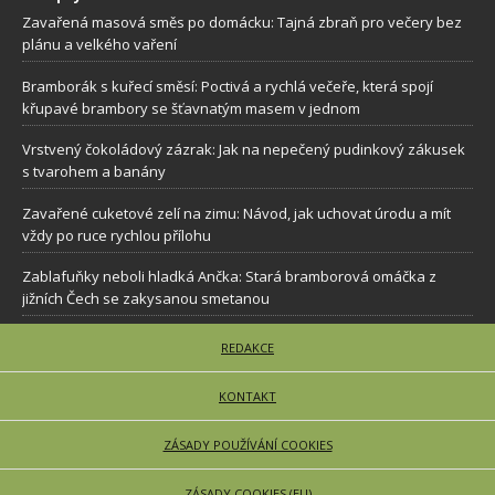
Zavařená masová směs po domácku: Tajná zbraň pro večery bez
plánu a velkého vaření
Bramborák s kuřecí směsí: Poctivá a rychlá večeře, která spojí
křupavé brambory se šťavnatým masem v jednom
Vrstvený čokoládový zázrak: Jak na nepečený pudinkový zákusek
s tvarohem a banány
Zavařené cuketové zelí na zimu: Návod, jak uchovat úrodu a mít
vždy po ruce rychlou přílohu
Zablafuňky neboli hladká Ančka: Stará bramborová omáčka z
jižních Čech se zakysanou smetanou
REDAKCE
KONTAKT
ZÁSADY POUŽÍVÁNÍ COOKIES
ZÁSADY COOKIES (EU)