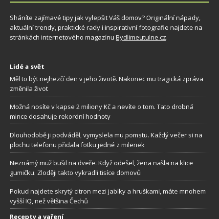
Sháníte zajímavé tipy jak vylepšit Váš domov? Originální nápady,
aktuální trendy, praktické rady i inspirativní fotografie najdete na
stránkách internetového magazínu
Bydlimeutulne.cz
.
Lidé a svět
Měl to být nejhezčí den v jeho životě. Nakonec mu tragická zpráva
změnila život
Možná nosíte v kapse 2 miliony Kč a nevíte o tom. Tato drobná
mince dosahuje rekordní hodnoty
Dlouhodobě ji podváděl, vymyslela mu pomstu. Každý večer si na
plochu telefonu přidala fotku jedné z milenek
Neznámý muž bušil na dveře. Když odešel, žena našla na klice
gumičku. Zloději takto vykradli tisíce domovů
Pokud najdete skrytý citron mezi jablky a hruškami, máte mnohem
vyšší IQ, než většina Čechů
Recepty a vaření