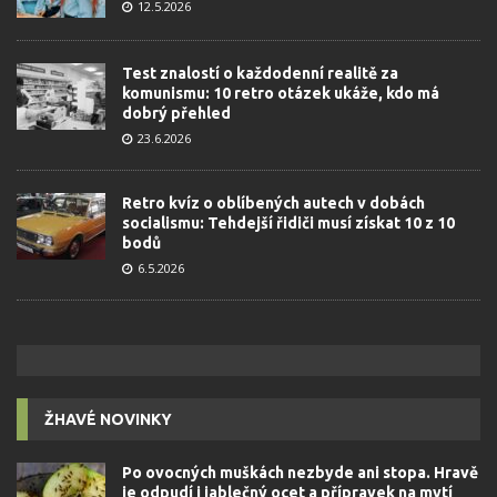
12.5.2026
Test znalostí o každodenní realitě za
komunismu: 10 retro otázek ukáže, kdo má
dobrý přehled
23.6.2026
Retro kvíz o oblíbených autech v dobách
socialismu: Tehdejší řidiči musí získat 10 z 10
bodů
6.5.2026
ŽHAVÉ NOVINKY
Po ovocných muškách nezbyde ani stopa. Hravě
je odpudí i jablečný ocet a přípravek na mytí