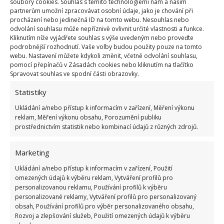
soubory cookies. Souhlas s těmito technologiemi nám a našim
plašiček. Tyto přístroje vydávají zvuky, které jsou pro
partnerům umožní zpracovávat osobní údaje, jako je chování při
procházení nebo jedinečná ID na tomto webu. Nesouhlas nebo
lidské ucho neslyšitelné, ale pro myši i šváby jsou
odvolání souhlasu může nepříznivě ovlivnit určité vlastnosti a funkce.
tak nepříjemné, že se raději odstěhují jinam.
Kliknutím níže vyjádřete souhlas s výše uvedeným nebo proveďte
podrobnější rozhodnutí. Vaše volby budou použity pouze na tomto
Účinnost této metody je potvrzena mnoha uživateli,
webu. Nastavení můžete kdykoli změnit, včetně odvolání souhlasu,
ale odpuzovač je samozřejmě nerovnoměrný, záleží
pomocí přepínačů v Zásadách cookies nebo kliknutím na tlačítko
Spravovat souhlas ve spodní části obrazovky.
na jeho rozmístění, se kterým si musíte poradit.
Záleží na Vás, k jaké metodě se uchýlíte, zda raději
Statistiky
koupíte plašičku, nebo budete do koutů rozhazovat
Ukládání a/nebo přístup k informacím v zařízení, Měření výkonu
nepříjemné vůně. Všechny tyto metody jsou účinné,
reklam, Měření výkonu obsahu, Porozumění publiku
prostřednictvím statistik nebo kombinací údajů z různých zdrojů.
je jen na Vás, který způsob odpuzování myší Vám
bude sympatický.
Marketing
Zdroj: Goodhousekeeping
Ukládání a/nebo přístup k informacím v zařízení, Použití
omezených údajů k výběru reklam, Vytváření profilů pro
personalizovanou reklamu, Používání profilů k výběru
personalizované reklamy, Vytváření profilů pro personalizovaný
obsah, Používání profilů pro výběr personalizovaného obsahu,
Rozvoj a zlepšování služeb, Použití omezených údajů k výběru