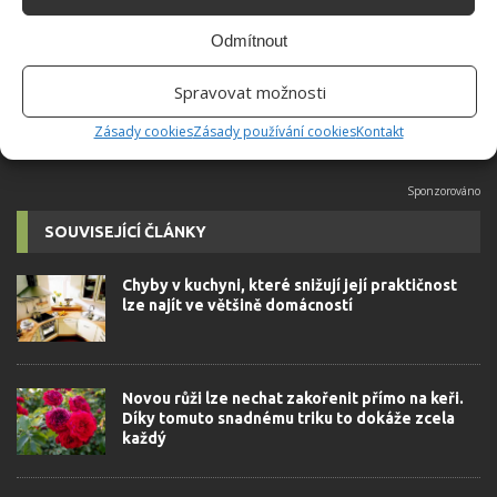
přidala během svých studií a práce
redaktorky ji tak nadchla, že se
Odmítnout
rozhodla zůstat. Její v...
[Více o
autorovi]
Spravovat možnosti
Zásady cookies
Zásady používání cookies
Kontakt
SOUVISEJÍCÍ ČLÁNKY
Chyby v kuchyni, které snižují její praktičnost
lze najít ve většině domácností
Novou růži lze nechat zakořenit přímo na keři.
Díky tomuto snadnému triku to dokáže zcela
každý