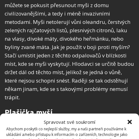
můžete se pokusit přesunout myši z domu
civilizovanějšími, a tedy i méně invazivními
metodami. Myši netolerují vůni oleandru, čerstvých
zelených rajčatových listů, plesnivých citronů, laku
na vlasy, divoké máty, divokého heřmánku, nebo
byliny zvané máta. Jak je použít v boji proti myším?
Stačí umístit jeden z těchto odpalovačů v blízkosti
míst, kde se myši vyskytují. Hlodavci se určitě budou
držet dál od těchto míst, jelikož se jedná o vůně,
které nejsou schopni snést. Raději se tak odstěhují
někam jinam, kde se s takovými problémy nemusí
trápit.
Plašička myší
Spravovat své soukromí
Dalším způsob obrany, který můžete použít v boji
Abychom poskytli co nejlepší služby, my a naši partneři používáme k
ukládání a/nebo přístupu k informacím o zařízeních, technologie jako
proti švábům a myším, je použití elektrických