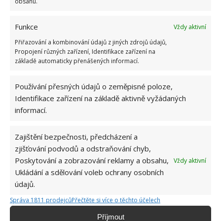
obsahu.
Funkce
Vždy aktivní
Přiřazování a kombinování údajů z jiných zdrojů údajů,
Propojení různých zařízení, Identifikace zařízení na
základě automaticky přenášených informací.
Používání přesných údajů o zeměpisné poloze,
Identifikace zařízení na základě aktivně vyžádaných
informací.
Zajištění bezpečnosti, předcházení a
zjišťování podvodů a odstraňování chyb,
DOMÁCNOST
MYŠI
ZAHRADA
Poskytování a zobrazování reklamy a obsahu,
Vždy aktivní
Ukládání a sdělování voleb ochrany osobních
údajů.
Hana Musilová
Správa 1811 prodejců
Přečtěte si více o těchto účelech
Do redakce Bydlimeutulne.cz se
Příjmout