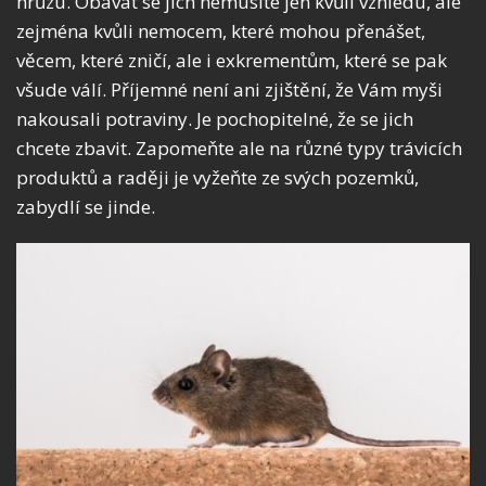
hrůzu. Obávat se jich nemusíte jen kvůli vzhledu, ale
zejména kvůli nemocem, které mohou přenášet,
věcem, které zničí, ale i exkrementům, které se pak
všude válí. Příjemné není ani zjištění, že Vám myši
nakousali potraviny. Je pochopitelné, že se jich
chcete zbavit. Zapomeňte ale na různé typy trávicích
produktů a raději je vyžeňte ze svých pozemků,
zabydlí se jinde.