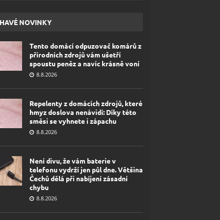
HAVÉ NOVINKY
Tento domácí odpuzovač komárů z
přírodních zdrojů vám ušetří
spoustu peněz a navíc krásně voní
8.8.2026
Repelenty z domácích zdrojů, které
hmyz doslova nenávidí: Díky této
směsi se vyhnete i zápachu
8.8.2026
Není divu, že vám baterie v
telefonu vydrží jen půl dne. Většina
Čechů dělá při nabíjení zásadní
chybu
8.8.2026