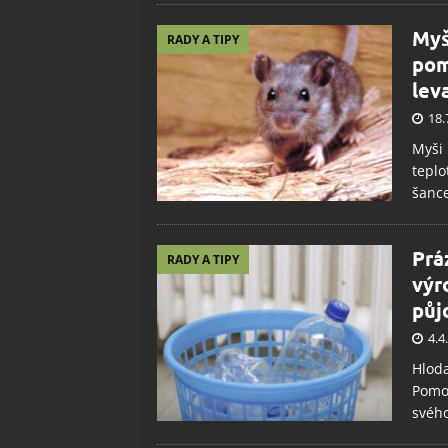
Myš
RADY A TIPY
pom
lev
18.
Myši 
teplo
šance
Prá
RADY A TIPY
výr
půj
4.4
Hloda
Pomoc
svého