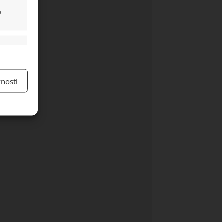
u
y aktivní
nosti
y aktivní