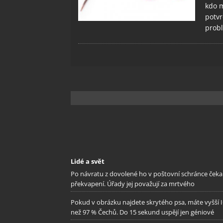
kdo m
potvr
prob
Lidé a svět
Po návratu z dovolené ho v poštovní schránce čeka
překvapení. Úřady jej považují za mrtvého
Pokud v obrázku najdete skrytého psa, máte vyšší 
než 97 % Čechů. Do 15 sekund uspějí jen géniové