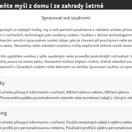
eňte myši z domu i ze zahrady šetrně
 použití chemických prostředků
Spravovat své soukromí
.2021
Rady a tipy
oskytli co nejlepší služby, my a naši partneři používáme k ukládání a/nebo příst
jsou velmi otravná malá stvoření. S oblibou se ubytovávají
m o zařízeních, technologie jako soubory cookies. Souhlas s těmito technologiem
 na našich zahradách, kde ničí úrodu i zasazené rostliny,
tnerům umožní zpracovávat osobní údaje, jako je chování při procházení nebo j
 v domech. Nemusíte jim to trpět, zbavte se jich šetrně.
to webu. Nesouhlas nebo odvolání souhlasu může nepříznivě ovlivnit určité vlastn
 níže vyjádřete souhlas s výše uvedeným nebo proveďte podrobnější rozhodnutí. 
žity pouze na tomto webu. Nastavení můžete kdykoli změnit, včetně odvolání so
epínačů v Zásadách cookies nebo kliknutím na tlačítko Spravovat souhlas ve spod
ánní způsoby, jak se zbavit myší v
.
ácnosti. Speciální pastičky si bez
iky
blémů zvládnete připravit sami doma
 a/nebo přístup k informacím v zařízení, Měření výkonu reklam, Měření výkonu
2.2021
Rady a tipy
Porozumění publiku prostřednictvím statistik nebo kombinací údajů z různých zdr
ile ženy zahlédnou ve svém domě nebo na chatě myši,
jí nebo křičí, ale mnohdy je nenapadne, jak se otravných
ing
ů zbavit. Vyzkoušejte několik osvědčených tipů, které
trable zažehnají.
 a/nebo přístup k informacím v zařízení, Použití omezených údajů k výběru rekla
í profilů pro personalizovanou reklamu, Používání profilů k výběru personalizov