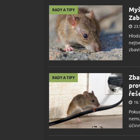
Myš
RADY A TIPY
Zab
23.
Hloda
nejtv
zbavi
Zba
RADY A TIPY
pro
řeš
16.
Pokud
nemus
účinn