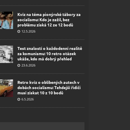
Kvíz na téma pionýrské tábory za
socialismu: Kdo je zažil, bez
problému získá 12 ze 12 bodů
12.5.2026
Test znalostí o každodenní realitě
za komunismu: 10 retro otázek
ukáže, kdo má dobrý přehled
23.6.2026
Retro kvíz o oblíbených autech v
dobách socialismu: Tehdejší řidiči
musí získat 10 z 10 bodů
6.5.2026