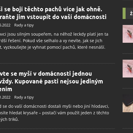
i se bojí těchto pachů více jak ohně.
Ž
raňte jim vstoupit do vaší domácnosti
5.2022
Rady a tipy
vci jsou silným soupeřem, na něhož leckdy platí jen ta
rdší řešení. Pokud vše selhalo a vy nevíte, jak se jich
t, vyzkoušejte je vyhnat pomocí pachů, které nesnáší.
vte se myší v domácnosti jednou
vždy. Kupované pasti nejsou jediným
ením
1.2022
Rady a tipy
 se do vaší domácnosti dostali myši nebo jiní hlodavci,
íte hledat krysaře – postačí vám použít jeden z těchto
ých triků.