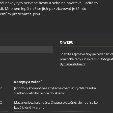
ěl někdy tyto nezvané hosty u sebe na návštěvě, určitě to
dí. Mnohem lepší než se jich pak zbavovat je těmto
lémům předcházet. Jsou
O WEBU
Sháníte zajímavé tipy jak vylepšit 
praktické rady i inspirativní fotog
Bydlimeutulne.cz
.
Recepty a vaření
lo
Jahodový kompot bez zbytečné chemie: Rychlá zásoba
sladkého letního ovoce do sklenic
IQ
Mazanec bez kalendáře: Chutná svátečně, ale hodí se ke
kávě klidně i v srpnu