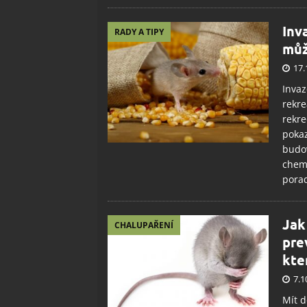
Inv
RADY A TIPY
můž
17.
Invaz
rekre
rekre
pokaz
budov
chemi
pora
Jak
CHALUPAŘENÍ
pre
kte
7.1
Mít 