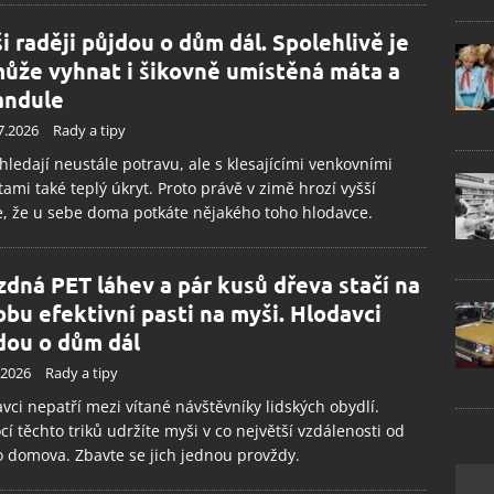
i raději půjdou o dům dál. Spolehlivě je
ůže vyhnat i šikovně umístěná máta a
andule
7.2026
Rady a tipy
hledají neustále potravu, ale s klesajícími venkovními
tami také teplý úkryt. Proto právě v zimě hrozí vyšší
, že u sebe doma potkáte nějakého toho hlodavce.
zdná PET láhev a pár kusů dřeva stačí na
obu efektivní pasti na myši. Hlodavci
dou o dům dál
.2026
Rady a tipy
vci nepatří mezi vítané návštěvníky lidských obydlí.
í těchto triků udržíte myši v co největší vzdálenosti od
 domova. Zbavte se jich jednou provždy.