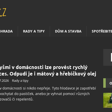
AHRADA
RADY A TIPY
DŮM A STAVBA
SPOTŘEBIT
yšmi v domácnosti lze provést rychlý
ces. Odpudí je i mátový a hřebíčkový olej
7.2026
Rady a tipy
O
v domácnosti si nikdo nepřeje. Tyto hlodavce je zapotřebí
ochytat do pastiček, anebo je vyhnat pomocí různých
ovačů či repelentů.