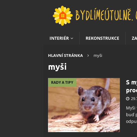
INTERIÉR
REKONSTRUKCE
Z
HLAVNÍ STRÁNKA
myši
myši
S m
RADY A TIPY
pro
29.
Myši 
buď p
odpuz