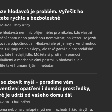
aze hlodavců je problém. Vyřešit ho
ete rychle a bezbolestně
12.2020
Rady a tipy
e hlodavců není nic příjemného pro nikoho, kdo vlastní
ační chatu nebo podobnou nemovitost, na kterou se jezdí
ovat a odpočinout si. Hlodavci ale příjemný víkend mohou
it. Okupují nejen sklepy, ale také garáže a hospodářské
y, kde hledají jídlo. Můžete si proti nim pomoci
káliemi a mechanickými pastmi. S hlodavci si ale
díte také humánnějšími metodami.
 se zbavit myší – poradíme vám
ventivní opatření i domácí prostředky,
ré je udrží od vašeho domu dál
0.2018
Chalupaření
doma nebo na chalupě myši není rozhodně žádná výhra,