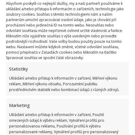
papír a odstraňte současný, často poškozený lak.
Abychom poskytli co nejlepší služby, my a naši partneři používáme k
Když se dostanete na surové dřevo, lehce obruste i
ukládání a/nebo přístupu k informacím o zařízeních, technologie jako
soubory cookies. Souhlas s těmito technologiemi nám a našim
to. Po jeho úpravě se můžete pustit do natírání. Jako
partnerům umožní zpracovávat osobní údaje, jako je chování při
první by měl přijít na řadu první základní nátěr a
procházení nebo jedinečná ID na tomto webu. Nesouhlas nebo
odvolání souhlasu může nepříznivě ovlivnit určité vlastnosti a funkce.
poté již klasická barva, samozřejmě určená na
Kliknutím níže vyjádřete souhlas s výše uvedeným nebo proveďte
dřevěné materiály.
podrobnější rozhodnutí. Vaše volby budou použity pouze na tomto
webu. Nastavení můžete kdykoli změnit, včetně odvolání souhlasu,
pomocí přepínačů v Zásadách cookies nebo kliknutím na tlačítko
Nakonec je vhodné použít také lak, který dokáže
Spravovat souhlas ve spodní části obrazovky.
výrazně zvýšit odolnost a životnost lavičky, ve kterou
Statistiky
se vaše dětská postýlka promění.
Ukládání a/nebo přístup k informacím v zařízení, Měření výkonu
reklam, Měření výkonu obsahu, Porozumění publiku
prostřednictvím statistik nebo kombinací údajů z různých zdrojů.
Marketing
Ukládání a/nebo přístup k informacím v zařízení, Použití
omezených údajů k výběru reklam, Vytváření profilů pro
personalizovanou reklamu, Používání profilů k výběru
personalizované reklamy, Vytváření profilů pro personalizovaný