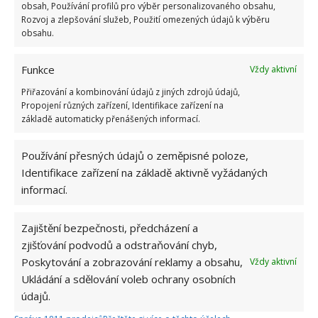
obsah, Používání profilů pro výběr personalizovaného obsahu,
Rozvoj a zlepšování služeb, Použití omezených údajů k výběru
obsahu.
Funkce
Vždy aktivní
Přiřazování a kombinování údajů z jiných zdrojů údajů,
Nezapomínejte na pohodlnost
Propojení různých zařízení, Identifikace zařízení na
základě automaticky přenášených informací.
Aby byla lavička skutečně praktická, myslete na to,
aby byla také pohodlná. Proto je vhodné buď koupit,
Používání přesných údajů o zeměpisné poloze,
nebo i podomácku vyrobit vhodné podsedáky, které
Identifikace zařízení na základě aktivně vyžádaných
budou mít své místo na roštu dětské postýlky. Tam,
informací.
kde dříve byla matrace. Dále je vhodné koupit nebo
vyronit i několik polštářů, které se stanou nejenom
Zajištění bezpečnosti, předcházení a
zjišťování podvodů a odstraňování chyb,
ozdobnými prvky, ale bude možné si díky nim i
Poskytování a zobrazování reklamy a obsahu,
Vždy aktivní
podepřít záda.
Ukládání a sdělování voleb ochrany osobních
údajů.
Fotografie: Upcyclemystuff