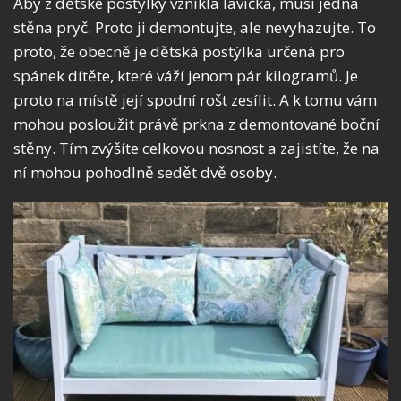
Aby z dětské postýlky vznikla lavička, musí jedna
stěna pryč. Proto ji demontujte, ale nevyhazujte. To
proto, že obecně je dětská postýlka určená pro
spánek dítěte, které váží jenom pár kilogramů. Je
proto na místě její spodní rošt zesílit. A k tomu vám
mohou posloužit právě prkna z demontované boční
stěny. Tím zvýšíte celkovou nosnost a zajistíte, že na
ní mohou pohodlně sedět dvě osoby.