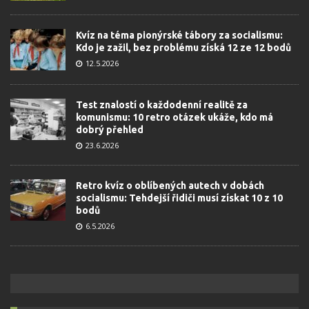
Kvíz na téma pionýrské tábory za socialismu:
Kdo je zažil, bez problému získá 12 ze 12 bodů
12.5.2026
Test znalostí o každodenní realitě za
komunismu: 10 retro otázek ukáže, kdo má
dobrý přehled
23.6.2026
Retro kvíz o oblíbených autech v dobách
socialismu: Tehdejší řidiči musí získat 10 z 10
bodů
6.5.2026