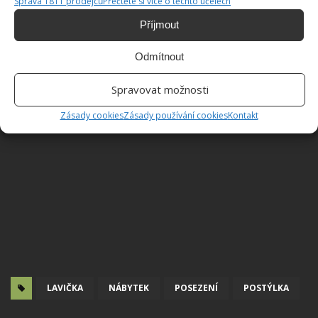
Správa 1811 prodejců
Přečtěte si více o těchto účelech
Příjmout
Odmítnout
Spravovat možnosti
Zásady cookies
Zásady používání cookies
Kontakt
LAVIČKA
NÁBYTEK
POSEZENÍ
POSTÝLKA