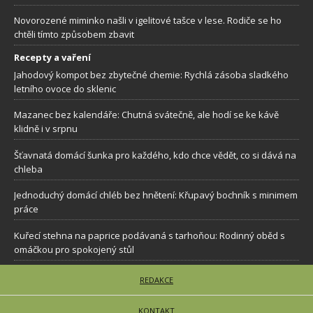
Novorozené miminko našli v igelitové tašce v lese. Rodiče se ho
chtěli tímto způsobem zbavit
Recepty a vaření
Jahodový kompot bez zbytečné chemie: Rychlá zásoba sladkého
letního ovoce do sklenic
Mazanec bez kalendáře: Chutná svátečně, ale hodí se ke kávě
klidně i v srpnu
Šťavnatá domácí šunka pro každého, kdo chce vědět, co si dává na
chleba
Jednoduchý domácí chléb bez hnětení: Křupavý bochník s minimem
práce
Kuřecí stehna na paprice podávaná s tarhoňou: Rodinný oběd s
omáčkou pro spokojený stůl
REDAKCE
KONTAKT