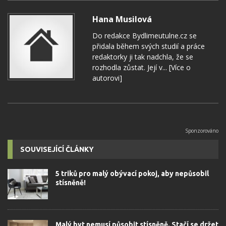
Hana Musilová
Do redakce Bydlimeutulne.cz se
přidala během svých studií a práce
redaktorky ji tak nadchla, že se
rozhodla zůstat. Její v...
[Více o
autorovi]
SOUVISEJÍCÍ ČLÁNKY
5 triků pro malý obývací pokoj, aby nepůsobil
stísněně!
Malý byt nemusí působit stísněně. Stačí se držet