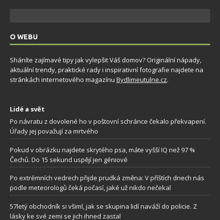
O WEBU
Sháníte zajímavé tipy jak vylepšit Váš domov? Originální nápady,
aktuální trendy, praktické rady i inspirativní fotografie najdete na
stránkách internetového magazínu
Bydlimeutulne.cz
.
Lidé a svět
Po návratu z dovolené ho v poštovní schránce čekalo překvapení.
Úřady jej považují za mrtvého
Pokud v obrázku najdete skrytého psa, máte vyšší IQ než 97 %
Čechů. Do 15 sekund uspějí jen géniové
Po extrémních vedrech přijde prudká změna: V příštích dnech nás
podle meteorologů čeká počasí, jaké už nikdo nečekal
57letý obchodník si všiml, jak se skupina lidí naváží do policie. Z
lásky ke své zemi se jich ihned zastal