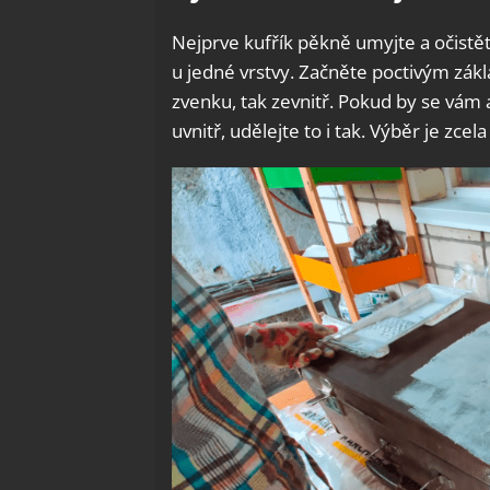
Nejprve kufřík pěkně umyjte a očistě
u jedné vrstvy. Začněte poctivým zák
zvenku, tak zevnitř. Pokud by se vám al
uvnitř, udělejte to i tak. Výběr je zcela