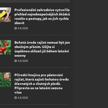
Profesionální zahradnice vytvořila
přehled nejnebezpečnějších škůdců
rostlin a postupy, jak se jich rychle
zbavit
6.8.2026
Bohatá úroda rajčat nemusí být jen
zbožným přáním. Užijte si
úspěšnou sklizeň již během letošní
sezony
6.8.2026
Přírodní hnojiva pro pěstování
rajčat, která zajistí bohatou úrodu
šťavnatých a chutných plodů.
Připravte se na letošní sezonu
včas
6.8.2026