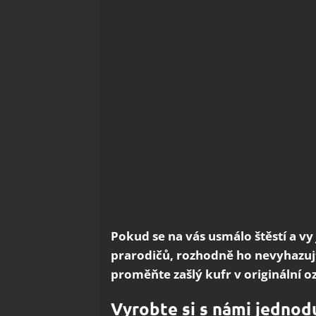
Pokud se na vás usmálo štěstí a vy 
prarodičů, rozhodně ho nevyhazujte
proměňte zašlý kufr v originální
Vyrobte si s námi jednod