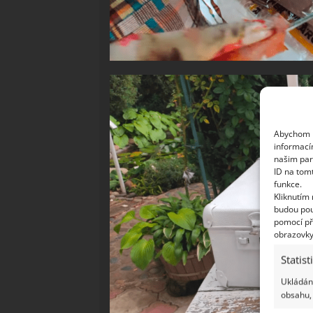
Abychom p
informací
našim par
ID na tom
funkce.
Kliknutím
budou pou
pomocí př
obrazovky
Statist
Ukládání
obsahu, 