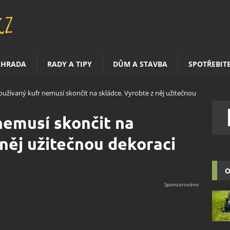
AHRADA
RADY A TIPY
DŮM A STAVBA
SPOTŘEBIT
užívaný kufr nemusí skončit na skládce. Vyrobte z něj užitečnou
nemusí skončit na
 něj užitečnou dekoraci
O