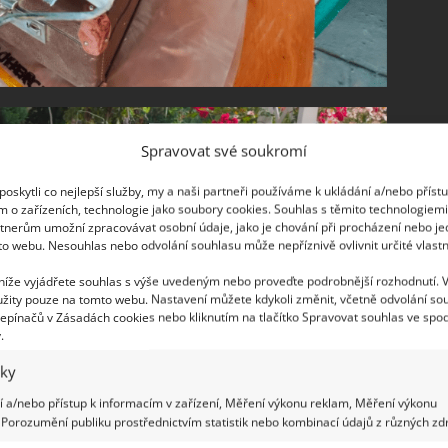
Spravovat své soukromí
oskytli co nejlepší služby, my a naši partneři používáme k ukládání a/nebo příst
m o zařízeních, technologie jako soubory cookies. Souhlas s těmito technologiem
tnerům umožní zpracovávat osobní údaje, jako je chování při procházení nebo j
to webu. Nesouhlas nebo odvolání souhlasu může nepříznivě ovlivnit určité vlastn
 níže vyjádřete souhlas s výše uvedeným nebo proveďte podrobnější rozhodnutí. 
žity pouze na tomto webu. Nastavení můžete kdykoli změnit, včetně odvolání so
epínačů v Zásadách cookies nebo kliknutím na tlačítko Spravovat souhlas ve spod
.
iky
 a/nebo přístup k informacím v zařízení, Měření výkonu reklam, Měření výkonu
Porozumění publiku prostřednictvím statistik nebo kombinací údajů z různých zdr