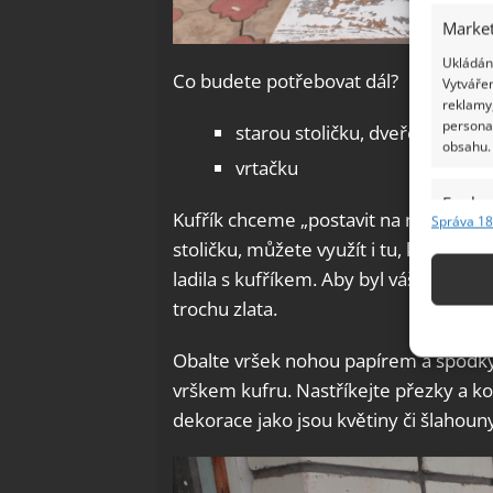
Market
Ukládání
Co budete potřebovat dál?
Vytvářen
reklamy,
persona
starou stoličku, dveře od skří
obsahu.
vrtačku
Funkc
Kufřík chceme „postavit na nohy“. Ne
Správa 18
Přiřazov
stoličku, můžete využít i tu, která se d
Identifi
ladila s kufříkem. Aby byl váš nový noč
trochu zlata.
Použív
základ
Obalte vršek nohou papírem a spodky 
vrškem kufru. Nastříkejte přezky a k
Zajišt
dekorace jako jsou květiny či šlahouny
odstra
Ukládá