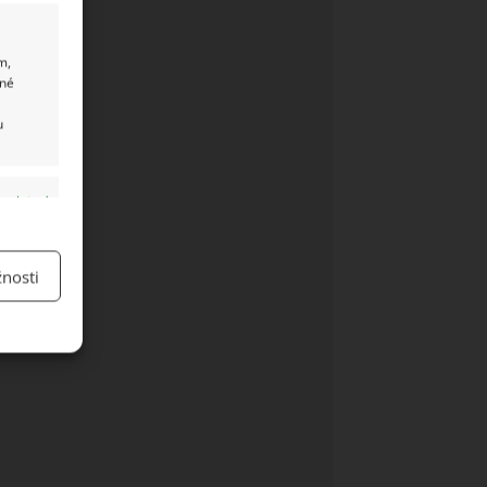
m,
ané
u
y aktivní
nosti
y aktivní