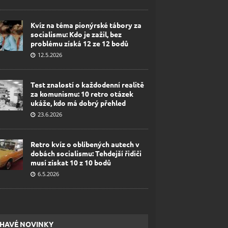
Kvíz na téma pionýrské tábory za
socialismu: Kdo je zažil, bez
problému získá 12 ze 12 bodů
12.5.2026
Test znalostí o každodenní realitě
za komunismu: 10 retro otázek
ukáže, kdo má dobrý přehled
23.6.2026
Retro kvíz o oblíbených autech v
dobách socialismu: Tehdejší řidiči
musí získat 10 z 10 bodů
6.5.2026
HAVÉ NOVINKY