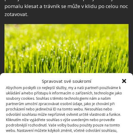
pomalu klesat a trávník se může v klidu po celou noc
zotavovat.
Spravovat své soukromí
Abychom poskytli co nejlepší služby, my a naši partneři používáme k
ukládání a/nebo přístupu k informacím o zařízeních, technologie jako
soubory cookies. Souhlas s těmito technologiemi nám a našim
Fotografie: Pixabay
partnerům umožní zpracovávat osobní údaje, jako je chování při
procházení nebo jedinečná ID na tomto webu. Nesouhlas nebo
Zavlažování trávníku
odvolání souhlasu může nepříznivě ovlivnit určité vlastnosti a funkce.
Kliknutím níže vyjádřete souhlas s výše uvedeným nebo proveďte
podrobnější rozhodnutí. Vaše volby budou použity pouze na tomto
Důležitým bodem správné údržby travnatých ploch
webu. Nastavení můžete kdykoli změnit, včetně odvolání souhlasu,