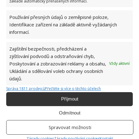
základě automaticky přenášených informací.
Používání přesných údajů o zeměpisné poloze,
Identifikace zařízení na základě aktivně vyžádaných
informací.
SEKÁNÍ TRÁVY
TRÁVA
ZAHRADA
Zajištění bezpečnosti, předcházení a
zjišťování podvodů a odstraňování chyb,
Poskytování a zobrazování reklamy a obsahu,
Jiří Kolář
Vždy aktivní
Ukládání a sdělování voleb ochrany osobních
Absolvent České zemědělské
údajů.
univerzity, který je již od malička
velkým kutilem. V podstatě vše, co je
Správa 1811 prodejců
Přečtěte si více o těchto účelech
možné najít v j...
[Více o autorovi]
Příjmout
Odmítnout
Spravovat možnosti
Zásady cookies
Zásady používání cookies
Kontakt