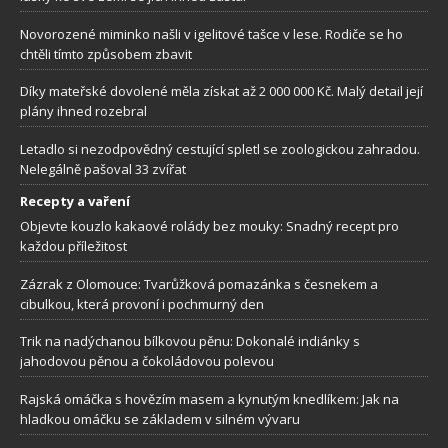
Novorozené miminko našli v igelitové tašce v lese. Rodiče se ho
chtěli tímto způsobem zbavit
Díky mateřské dovolené měla získat až 2 000 000 Kč. Malý detail její
plány ihned rozebral
Letadlo si nezodpovědný cestující spletl se zoologickou zahradou.
Nelegálně pašoval 33 zvířat
Recepty a vaření
Objevte kouzlo kakaové rolády bez mouky: Snadný recept pro
každou příležitost
Zázrak z Olomouce: Tvarůžková pomazánka s česnekem a
cibulkou, která provoní i pochmurný den
Trik na nadýchanou bílkovou pěnu: Dokonalé indiánky s
jahodovou pěnou a čokoládovou polevou
Rajská omáčka s hovězím masem a kynutým knedlíkem: Jak na
hladkou omáčku se základem v silném vývaru