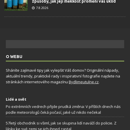
způsoby, jak její měkkost promění váš úklid
7.8.2026
O WEBU
Sháníte zajímavé tipy jak vylepšit Váš domov? Originální nápady,
aktuální trendy, praktické rady i inspirativní fotografie najdete na
stránkách internetového magazínu
Bydlimeutulne.cz
.
Lidé a svět
Po extrémních vedrech přijde prudká změna: V příštích dnech nás
podle meteorologů čeká počasí, jaké už nikdo nečekal
57letý obchodník si všiml, jak se skupina lidí naváží do policie. Z
lásky ke své zemi se jich ihned zastal