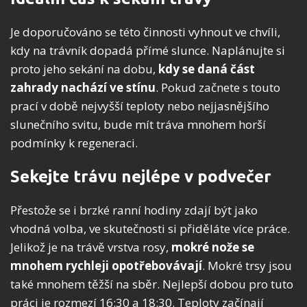
Je doporučováno se této činnosti vyhnout ve chvíli,
kdy na trávník dopadá přímé slunce. Naplánujte si
proto jeho sekání na dobu,
kdy se daná část
zahrady nachází ve stínu
. Pokud začnete s touto
prací v době nejvyšší teploty nebo nejjasnějšího
slunečního svitu, bude mít tráva mnohem horší
podmínky k regeneraci.
Sekejte trávu nejlépe v podvečer
Přestože se i brzké ranní hodiny zdají být jako
vhodná volba, ve skutečnosti si přiděláte více práce.
Jelikož je na trávě vrstva rosy,
mokré nože se
mnohem rychleji opotřebovávají
. Mokré trsy jsou
také mnohem těžší na sběr. Nejlepší dobou pro tuto
práci je rozmezí 16:30 a 18:30. Teploty začínají