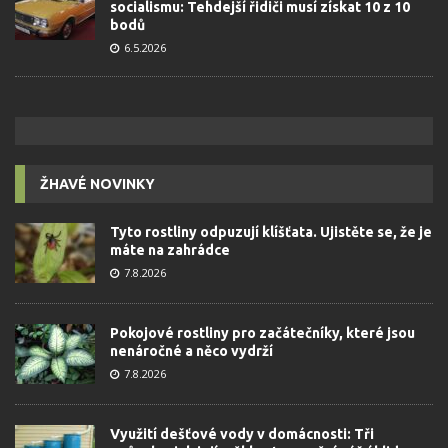
socialismu: Tehdejší řidiči musí získat 10 z 10
bodů
6.5.2026
ŽHAVÉ NOVINKY
Tyto rostliny odpuzují klíšťata. Ujistěte se, že je
máte na zahrádce
7.8.2026
Pokojové rostliny pro začátečníky, které jsou
nenáročné a něco vydrží
7.8.2026
Využití dešťové vody v domácnosti: Tři