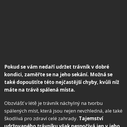
Pokud se vám nedaří udržet trávník v dobré
kondici, zaměřte se na jeho sekání. Možná se
také dopouštíte této nejčastější chyby, kvůli níž
máte na trávě spálená místa.
Obzvlášť v létě je trávník náchylný na tvorbu
spálených míst, která jsou nejen nevzhledná, ale také
škodlivá pro zdraví celé zahrady.
Tajemství
udržovaného trávníku však nespočívá jen v jeho