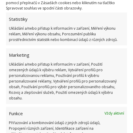
pomocí přepínačů v Zásadách cookies nebo kliknutím na tlačítko
je také správné zavlažování. Umělé přidávání vody
Spravovat souhlas ve spodní části obrazovky.
není potřeba, pokud se budete řídit těmito pravidly
Statistiky
a trávník sekat jen v určitou dobu, v pravidelných
intervalech a na minimální možnou velikost.
Ukládání a/nebo přístup k informacím v zařízení, Měření výkonu
reklam, Měření výkonu obsahu, Porozumění publiku
prostřednictvím statistik nebo kombinací údajů z různých zdrojů.
Zdroj:
Porday Interia
Marketing
Ukládání a/nebo přístup k informacím v zařízení, Použití
omezených údajů k výběru reklam, Vytváření profilů pro
personalizovanou reklamu, Používání profilů k výběru
personalizované reklamy, Vytváření profilů pro personalizovaný
obsah, Používání profilů pro výběr personalizovaného obsahu,
Rozvoj a zlepšování služeb, Použití omezených údajů k výběru
obsahu.
Funkce
Vždy aktivní
Přiřazování a kombinování údajů z jiných zdrojů údajů,
Propojení různých zařízení, Identifikace zařízení na