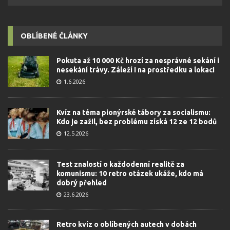
OBLÍBENÉ ČLÁNKY
Pokuta až 10 000 Kč hrozí za nesprávné sekání i
nesekání trávy. Záleží i na prostředku a lokaci
1.6.2026
Kvíz na téma pionýrské tábory za socialismu:
Kdo je zažil, bez problému získá 12 ze 12 bodů
12.5.2026
Test znalostí o každodenní realitě za
komunismu: 10 retro otázek ukáže, kdo má
dobrý přehled
23.6.2026
Retro kvíz o oblíbených autech v dobách