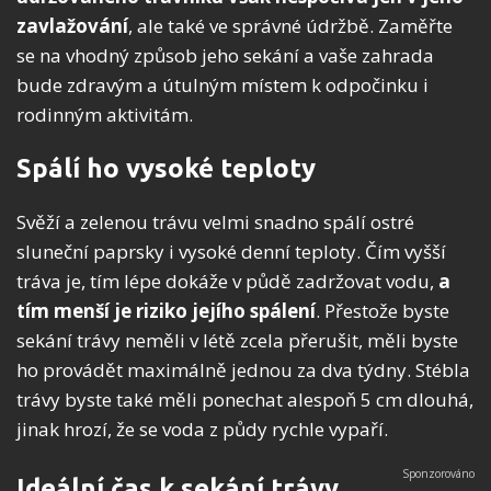
zavlažování
, ale také ve správné údržbě. Zaměřte
se na vhodný způsob jeho sekání a vaše zahrada
bude zdravým a útulným místem k odpočinku i
rodinným aktivitám.
Spálí ho vysoké teploty
Svěží a zelenou trávu velmi snadno spálí ostré
sluneční paprsky i vysoké denní teploty. Čím vyšší
tráva je, tím lépe dokáže v půdě zadržovat vodu,
a
tím menší je riziko jejího spálení
. Přestože byste
sekání trávy neměli v létě zcela přerušit, měli byste
ho provádět maximálně jednou za dva týdny. Stébla
trávy byste také měli ponechat alespoň 5 cm dlouhá,
jinak hrozí, že se voda z půdy rychle vypaří.
Ideální čas k sekání trávy