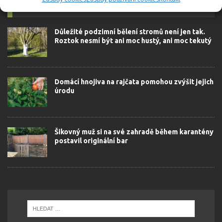
SOUVISEJÍCÍ ČLÁNKY
Důležité podzimní bělení stromů není jen tak.
Roztok nesmí být ani moc hustý, ani moc tekutý
Domácí hnojiva na rajčata pomohou zvýšit jejich
úrodu
Šikovný muž si na své zahradě během karantény
postavil originální bar