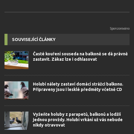
SOUVISEJÍCÍ ČLÁNKY
Časté kouření souseda na balkoně se dá právně
zastavit. Zákaz lze i odhlasovat
Holubí nálety zastaví domácí strážci balkonu.
Připraveny jsou i lesklé předměty včetně CD
Vyžeňte holuby z parapetů, balkonů a lodžií
jednou provždy. Holubí vrkání už vás nebude
nikdy otravovat