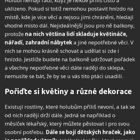
Holubi nemají rádi, když je někde příliš čisto a
uklizeno. Pokud si totiž nemohou postavit hnízdo na
místě, kde je více věcí a nejsou jimi chráněni, hledají
vhodné místo dál. Nejideálnější jsou pro ně balkony,
protože
na nich většina lidí skladuje květináče,
nářadí, zahradní nábytek
a jiné nepotřebné věci. V
nich se mohou krásně schovat a udělat si zde i
hnízdo. Jestliže budete na balkoně udržovat pořádek
a všechny nepotřebné věci dáte raději do sklepa,
nemusíte se bát, že by se u vás tito ptáci usadili.
Pořiďte si květiny a různé dekorace
Existují rostliny, které holubům příliš nevoní, a tak se
od nich raději drží dále. Jedná se například o
měsíček lékařský, který můžete pěstovat i pro svou
osobní potřebu.
Dále se bojí dětských hraček, jako