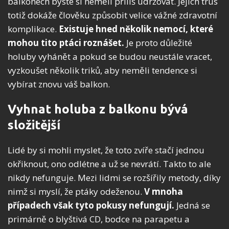
balkonech byste si neměli příliš udržovat. Jejich trus
totiž dokáže člověku způsobit velice vážné zdravotní
komplikace.
Existuje hned několik nemocí, které
mohou tito ptáci roznášet.
Je proto důležité
holuby vyhánět a pokud se budou neustále vracet,
vyzkoušet několik triků, aby neměli tendence si
vybírat znovu váš balkon.
Vyhnat holuba z balkonu bývá
složitější
Lidé by si mohli myslet, že toto zvíře stačí jednou
okřiknout, ono odlétne a už se nevrátí. Takto to ale
nikdy nefunguje. Mezi lidmi se rozšířily metody, díky
nimž si myslí, že ptáky odeženou.
V mnoha
případech však tyto pokusy nefungují.
Jedná se
primárně o blyštivá CD, bodce na parapetu a