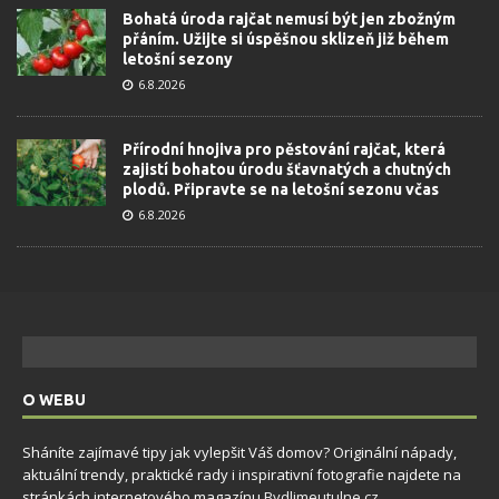
Bohatá úroda rajčat nemusí být jen zbožným
přáním. Užijte si úspěšnou sklizeň již během
letošní sezony
6.8.2026
Přírodní hnojiva pro pěstování rajčat, která
zajistí bohatou úrodu šťavnatých a chutných
plodů. Připravte se na letošní sezonu včas
6.8.2026
O WEBU
Sháníte zajímavé tipy jak vylepšit Váš domov? Originální nápady,
aktuální trendy, praktické rady i inspirativní fotografie najdete na
stránkách internetového magazínu
Bydlimeutulne.cz
.