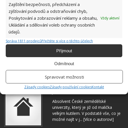
Zajištění bezpečnosti, předcházení a
zjišťování podvodů a odstraňování chyb,
Poskytování a zobrazování reklamy a obsahu,
Vždy aktivní
Ukládání a sdělování voleb ochrany osobních
údajů.
Správa 1811 prodejců
Přečtěte si více o těchto účelech
Příjmout
Odmítnout
BALKON
HOLUB
Spravovat možnosti
Zásady cookies
Zásady používání cookies
Kontakt
Jiří Kolář
Absolvent České zemědělské
univerzity, který je již od malička
velkým kutilem. V podstatě vše, co je
možné najít v j...
[Více o autorovi]