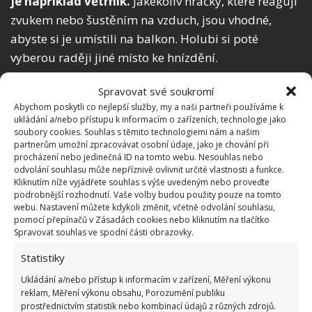
je například větrník.
Jakékoliv hračky, které reagují
zvukem nebo šustěním na vzduch, jsou vhodné,
abyste si je umístili na balkon. Holubi si poté
vyberou raději jiné místo ke hnízdění.
Spravovat své soukromí
Abychom poskytli co nejlepší služby, my a naši partneři používáme k
ukládání a/nebo přístupu k informacím o zařízeních, technologie jako
soubory cookies. Souhlas s těmito technologiemi nám a našim
partnerům umožní zpracovávat osobní údaje, jako je chování při
procházení nebo jedinečná ID na tomto webu. Nesouhlas nebo
odvolání souhlasu může nepříznivě ovlivnit určité vlastnosti a funkce.
Kliknutím níže vyjádřete souhlas s výše uvedeným nebo proveďte
podrobnější rozhodnutí. Vaše volby budou použity pouze na tomto
webu. Nastavení můžete kdykoli změnit, včetně odvolání souhlasu,
pomocí přepínačů v Zásadách cookies nebo kliknutím na tlačítko
Spravovat souhlas ve spodní části obrazovky.
Statistiky
Ukládání a/nebo přístup k informacím v zařízení, Měření výkonu
Fotografie: Pixabay
reklam, Měření výkonu obsahu, Porozumění publiku
prostřednictvím statistik nebo kombinací údajů z různých zdrojů.
Sítě proti holubům