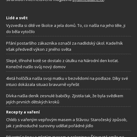
Lidé a svět
Vyzvedla si dítě ve školce a jela domů. To, co našla na jeho těle, ji
do běla vytočilo
Přání postaršího zákazníka označil za nadlidský úkol. Kadeřník
však předvedl výkon z jiného světa
Slepé, třínohé kotě se dostalo z útulku na Národní den koťat.
Konečně našlo svůj nový domov
4letá holčička našla svoji matku v bezvědomí na podlaze. Díky své
intuici dokázala situaci bravurně vyřešit
Dívka našla deník zesnulé babičky. Zjistila tak, že byla svědkem
jejích prvních dětských kroků
Recepty a vaření
Chléb s vařeným vepřovým masem a šťávou: Staročeský způsob,
jak z jednoduché suroviny udělat pořádné jídlo