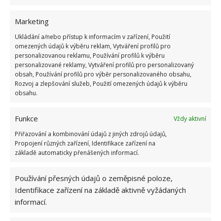
Marketing
Pokud byste chtěli zvolit další řešení, můžete využít
sítě proti holubům. Lidé si je dávají na balkon
Ukládání a/nebo přístup k informacím v zařízení, Použití
omezených údajů k výběru reklam, Vytváření profilů pro
nejčastěji v momentě, kdy
mají doma kočku a
personalizovanou reklamu, Používání profilů k výběru
chtějí ji na toto místo pouštět
. Jestliže si zvolíte
personalizované reklamy, Vytváření profilů pro personalizovaný
obsah, Používání profilů pro výběr personalizovaného obsahu,
tuto variantu, dávejte pozor na to, aby síť neměla
Rozvoj a zlepšování služeb, Použití omezených údajů k výběru
příliš široké oka. Do nich se poté holubi zamotávají,
obsahu.
mohou si ošklivě ublížit a síť poškodit.
Funkce
Vždy aktivní
Zdroj:
Styl Interia
Přiřazování a kombinování údajů z jiných zdrojů údajů,
Propojení různých zařízení, Identifikace zařízení na
základě automaticky přenášených informací.
Používání přesných údajů o zeměpisné poloze,
Identifikace zařízení na základě aktivně vyžádaných
informací.