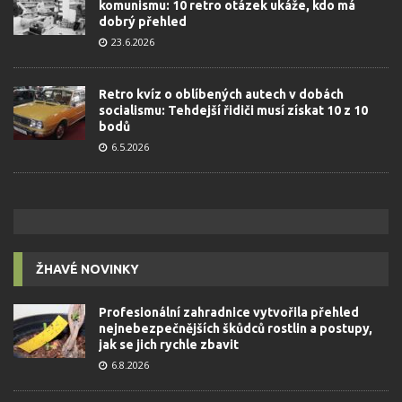
komunismu: 10 retro otázek ukáže, kdo má
dobrý přehled
23.6.2026
Retro kvíz o oblíbených autech v dobách
socialismu: Tehdejší řidiči musí získat 10 z 10
bodů
6.5.2026
ŽHAVÉ NOVINKY
Profesionální zahradnice vytvořila přehled
nejnebezpečnějších škůdců rostlin a postupy,
jak se jich rychle zbavit
6.8.2026