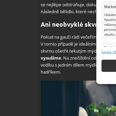
se nejlépe odstraňuje, dokud je čers
Market
následně bělidlo, které necháme půso
Ukládání
Vytvářen
Ani neobvyklé skvrny Vás
reklamy,
persona
obsahu.
Pokud na gauči rádi večeříme, může s
V tomto případě je ideálním řešením
Funkc
skvrnu ošetřit tekutým mýdlem. Mýd
Správa 18
Přiřazov
vysušíme
. Na znečištění od mléka se
Identifi
vodíku s jedním dílem mýdla. Roztok
hadříkem.
Použív
základ
Zajišt
odstra
Ukládá