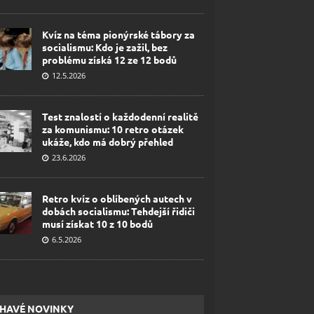
Kvíz na téma pionýrské tábory za
socialismu: Kdo je zažil, bez
problému získá 12 ze 12 bodů
12.5.2026
Test znalostí o každodenní realitě
za komunismu: 10 retro otázek
ukáže, kdo má dobrý přehled
23.6.2026
Retro kvíz o oblíbených autech v
dobách socialismu: Tehdejší řidiči
musí získat 10 z 10 bodů
6.5.2026
HAVÉ NOVINKY