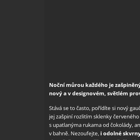
Noční můrou každého je zašpiněný 
nový a v designovém, světlém prov
Stává se to často, pořídíte si nový g
jej zašpiní rozlitím sklenky červeného
s upatlanýma rukama od čokolády, ane
v bahně. Nezoufejte,
i odolné skvrny 