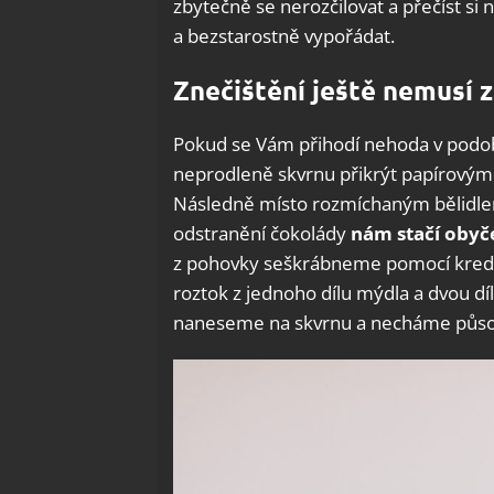
zbytečně se nerozčilovat a přečíst si 
a bezstarostně vypořádat.
Znečištění ještě nemusí
Pokud se Vám přihodí nehoda v podob
neprodleně skvrnu přikrýt papírovým
Následně místo rozmíchaným bělidlem
odstranění čokolády
nám stačí obyč
z pohovky seškrábneme pomocí kredit
roztok z jednoho dílu mýdla a dvou d
naneseme na skvrnu a necháme působ