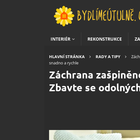
INTERIÉR
REKONSTRUKCE
Z
HLAVNÍ STRÁNKA
RADY A TIPY
Zách
snadno a rychle
Záchrana zašpiněné
Zbavte se odolných