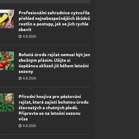
Profesionální zahradnice vytvořila
přehled nejnebezpečnějších škůdců
rostlin a postupy, jak se jich rychle
zbavit
6.8.2026
Bohatá úroda rajčat nemusí být jen
zbožným přáním. Užijte si
úspěšnou sklizeň již během letošní
sezony
6.8.2026
Přírodní hnojiva pro pěstování
rajčat, která zajistí bohatou úrodu
šťavnatých a chutných plodů.
Připravte se na letošní sezonu
včas
6.8.2026