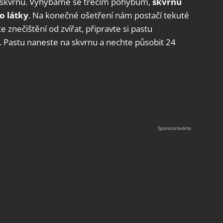
u skvrnu. Vyhýbáme se třecím pohybům,
skvrnu
o látky
. Na konečné ošetření nám postačí tekuté
znečištění od zvířat, připravte si pastu
u. Pastu naneste na skvrnu a nechte působit 24