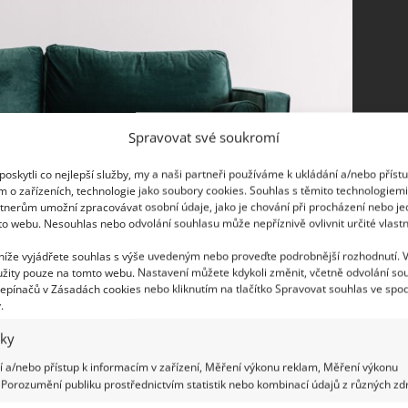
Spravovat své soukromí
oskytli co nejlepší služby, my a naši partneři používáme k ukládání a/nebo příst
m o zařízeních, technologie jako soubory cookies. Souhlas s těmito technologiem
tnerům umožní zpracovávat osobní údaje, jako je chování při procházení nebo j
to webu. Nesouhlas nebo odvolání souhlasu může nepříznivě ovlivnit určité vlastn
 níže vyjádřete souhlas s výše uvedeným nebo proveďte podrobnější rozhodnutí. 
žity pouze na tomto webu. Nastavení můžete kdykoli změnit, včetně odvolání so
epínačů v Zásadách cookies nebo kliknutím na tlačítko Spravovat souhlas ve spod
.
iky
kávy. Takto vzniklou skvrnu nejprve ošetříme
 a/nebo přístup k informacím v zařízení, Měření výkonu reklam, Měření výkonu
inut na místě působit. Poté stačí na zasažené
Porozumění publiku prostřednictvím statistik nebo kombinací údajů z různých zdr
znečištění krví je
potřebný okamžitý zásah
. Krev