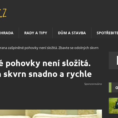
AHRADA
RADY A TIPY
DŮM A STAVBA
SPOTŘEBIT
rana zašpiněné pohovky není složitá. Zbavte se odolných skvrn
 pohovky není složitá.
 skvrn snadno a rychle
O