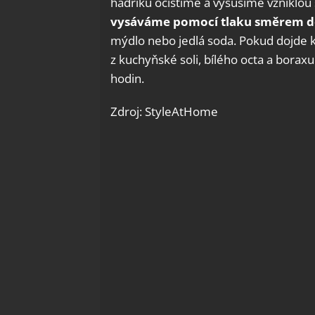
hadříku očistíme a vysušíme vzniklo
vysáváme pomocí tlaku směrem d
mýdlo nebo jedlá soda. Pokud dojde ke 
z kuchyňské soli, bílého octa a borax
hodin.
Zdroj: StyleAtHome