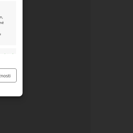
m,
ané
u
y aktivní
nosti
y aktivní