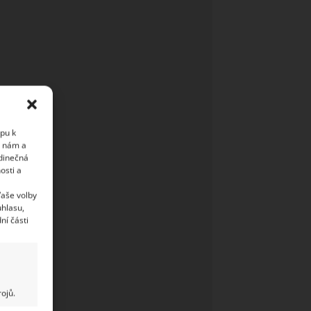
upu k
i nám a
edinečná
osti a
Vaše volby
uhlasu,
ní části
ojů.