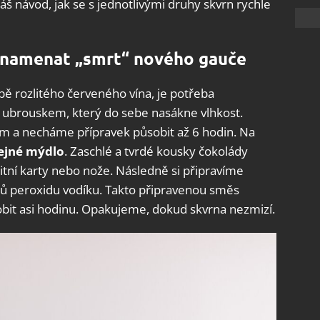
náš návod, jak se s jednotlivými druhy skvrn rychle
 znamenat „smrt“ nového gauče
ě rozlitého červeného vína, je potřeba
 ubrouskem, který do sebe nasákne vlhkost.
 a necháme přípravek působit až 6 hodin. Na
ejné mýdlo
. Zaschlé a tvrdé kousky čokolády
ní karty nebo nože. Následně si připravíme
ílů peroxidu vodíku. Takto připravenou směs
it asi hodinu. Opakujeme, dokud skvrna nezmizí.