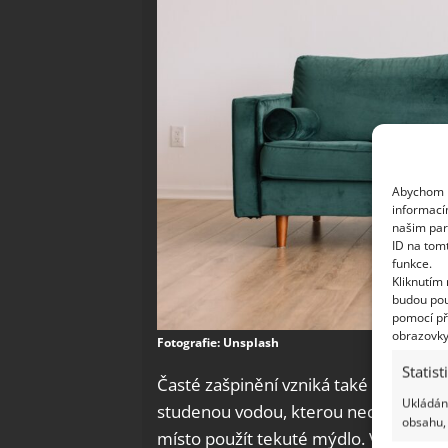
Abychom p
informací
našim par
ID na tom
funkce.
Kliknutím
budou pou
pomocí př
obrazovky
Fotografie: Unsplash
Statist
Časté zašpinění vzniká také rozlitím 
Ukládání
studenou vodou, kterou necháme 30 m
obsahu, 
místo použít tekuté mýdlo. V případě 