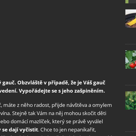
gauč. Obzvláště v případě, že je Váš gauč
edení. Vypořádejte se s jeho zašpiněním.
auč, máte z něho radost, přijde návštěva a omylem
 vína. Stejně tak Vám na něj mohou skočit děti
bo domácí mazlíček, který se právě vyválel
se dají vyčistit
. Chce to jen nepanikařit,