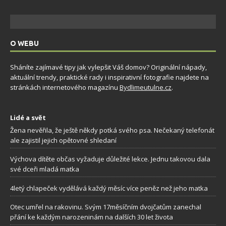
O WEBU
Sháníte zajímavé tipy jak vylepšit Váš domov? Originální nápady,
aktuální trendy, praktické rady i inspirativní fotografie najdete na
stránkách internetového magazínu
Bydlimeutulne.cz
.
Lidé a svět
Žena nevěřila, že ještě někdy potká svého psa. Nečekaný telefonát
ale zajistil jejich opětovné shledaní
Výchova dítěte občas vyžaduje důležité lekce. Jednu takovou dala
své dceři mladá matka
4letý chlapeček vydělává každý měsíc více peněz než jeho matka
Otec umřel na rakovinu. Svým 17měsíčním dvojčatům zanechal
přání ke každým narozeninám na dalších 30 let života