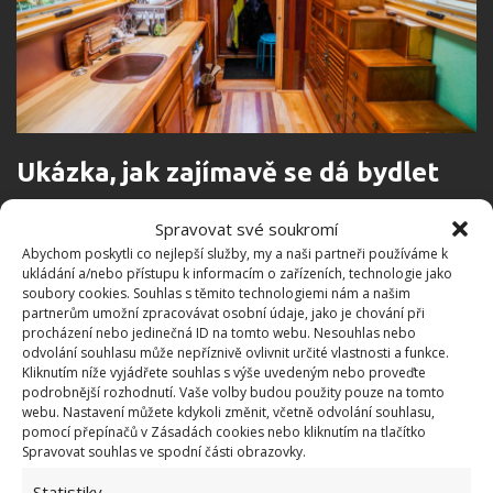
Ukázka, jak zajímavě se dá bydlet
Jak jednotlivé zahradní domky, tak i celá tato
Spravovat své soukromí
komunita ukazuje, jak zajímavě se dá v dnešní době
Abychom poskytli co nejlepší služby, my a naši partneři používáme k
ukládání a/nebo přístupu k informacím o zařízeních, technologie jako
bydlet. Že pokud člověk chce uniknout od ruchu
soubory cookies. Souhlas s těmito technologiemi nám a našim
velkoměsta a pokud člověk chce bydlet zajímavě,
partnerům umožní zpracovávat osobní údaje, jako je chování při
procházení nebo jedinečná ID na tomto webu. Nesouhlas nebo
levně a útulně, má tu možnost. Stačí jenom chtít a
odvolání souhlasu může nepříznivě ovlivnit určité vlastnosti a funkce.
vědět, jak na to. Pro mnohé tak může být tento směr
Kliknutím níže vyjádřete souhlas s výše uvedeným nebo proveďte
podrobnější rozhodnutí. Vaše volby budou použity pouze na tomto
poměrně zajímavou inspirací, jak se dá i v dnešním
webu. Nastavení můžete kdykoli změnit, včetně odvolání souhlasu,
moderním světě unikátně žít.
pomocí přepínačů v Zásadách cookies nebo kliknutím na tlačítko
Spravovat souhlas ve spodní části obrazovky.
Statistiky