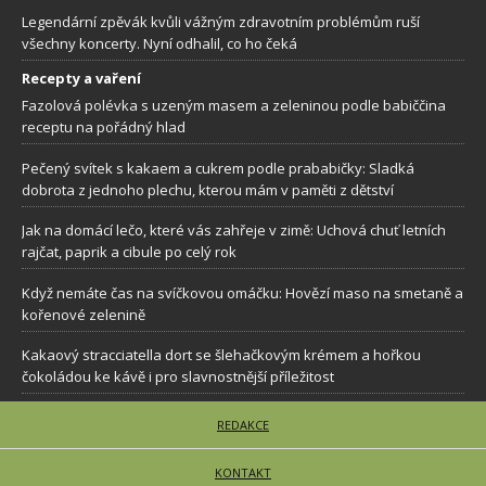
Legendární zpěvák kvůli vážným zdravotním problémům ruší
všechny koncerty. Nyní odhalil, co ho čeká
Recepty a vaření
Fazolová polévka s uzeným masem a zeleninou podle babiččina
receptu na pořádný hlad
Pečený svítek s kakaem a cukrem podle prababičky: Sladká
dobrota z jednoho plechu, kterou mám v paměti z dětství
Jak na domácí lečo, které vás zahřeje v zimě: Uchová chuť letních
rajčat, paprik a cibule po celý rok
Když nemáte čas na svíčkovou omáčku: Hovězí maso na smetaně a
kořenové zelenině
Kakaový stracciatella dort se šlehačkovým krémem a hořkou
čokoládou ke kávě i pro slavnostnější příležitost
REDAKCE
KONTAKT