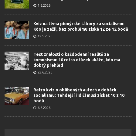
1.6.2026
Kvíz na téma pionýrské tábory za socialismu:
Kdo je zažil, bez problému získá 12 ze 12 bodů
12.5.2026
Test znalostí o každodenní realitě za
komunismu: 10 retro otázek ukáže, kdo má
dobrý přehled
23.6.2026
Retro kvíz o oblíbených autech v dobách
socialismu: Tehdejší řidiči musí získat 10 z 10
bodů
6.5.2026