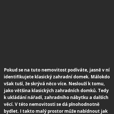
Pokud se na tuto nemovitost podíváte, jasně v ní
identifikujete klasický zahradní domek. Málokdo
však tuší, že skrývá něco více. Neslouží k tomu,
jako většina klasických zahradních domků. Tedy
k ukládání nářadí, zahradního nábytku a dalších
věcí. V této nemovitosti se dá plnohodnotně
bydlet. I takto malý prostor může nabídnout jak