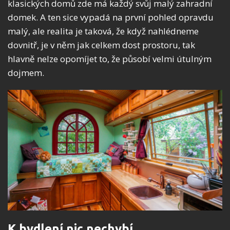
klasických domů zde má každý svůj malý zahradní
domek. A ten sice vypadá na první pohled opravdu
malý, ale realita je taková, že když nahlédneme
dovnitř, je v něm jak celkem dost prostoru, tak
hlavně nelze opomíjet to, že působí velmi útulným
dojmem.
K bydlení nic nechybí