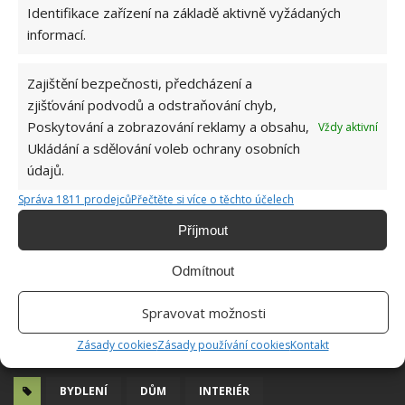
Fotografie: Tiny House Giant Journey
Identifikace zařízení na základě aktivně vyžádaných
informací.
Zajištění bezpečnosti, předcházení a
zjišťování podvodů a odstraňování chyb,
Poskytování a zobrazování reklamy a obsahu,
Vždy aktivní
Ukládání a sdělování voleb ochrany osobních
údajů.
Správa 1811 prodejců
Přečtěte si více o těchto účelech
Příjmout
Odmítnout
Spravovat možnosti
Zásady cookies
Zásady používání cookies
Kontakt
BYDLENÍ
DŮM
INTERIÉR