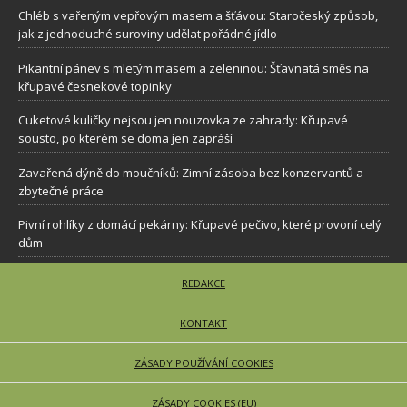
Chléb s vařeným vepřovým masem a šťávou: Staročeský způsob,
jak z jednoduché suroviny udělat pořádné jídlo
Pikantní pánev s mletým masem a zeleninou: Šťavnatá směs na
křupavé česnekové topinky
Cuketové kuličky nejsou jen nouzovka ze zahrady: Křupavé
sousto, po kterém se doma jen zapráší
Zavařená dýně do moučníků: Zimní zásoba bez konzervantů a
zbytečné práce
Pivní rohlíky z domácí pekárny: Křupavé pečivo, které provoní celý
dům
REDAKCE
KONTAKT
ZÁSADY POUŽÍVÁNÍ COOKIES
ZÁSADY COOKIES (EU)