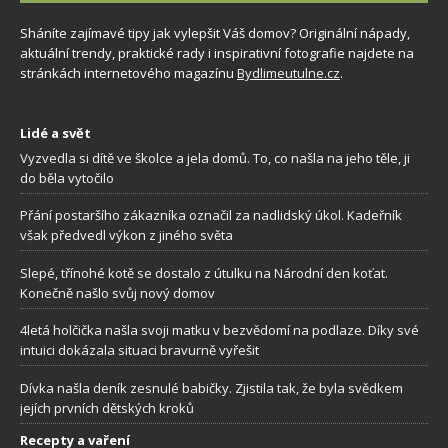
Sháníte zajímavé tipy jak vylepšit Váš domov? Originální nápady,
aktuální trendy, praktické rady i inspirativní fotografie najdete na
stránkách internetového magazínu
Bydlimeutulne.cz
.
Lidé a svět
Vyzvedla si dítě ve školce a jela domů. To, co našla na jeho těle, ji
do běla vytočilo
Přání postaršího zákazníka označil za nadlidský úkol. Kadeřník
však předvedl výkon z jiného světa
Slepé, třínohé kotě se dostalo z útulku na Národní den koťat.
Konečně našlo svůj nový domov
4letá holčička našla svoji matku v bezvědomí na podlaze. Díky své
intuici dokázala situaci bravurně vyřešit
Dívka našla deník zesnulé babičky. Zjistila tak, že byla svědkem
jejích prvních dětských kroků
Recepty a vaření