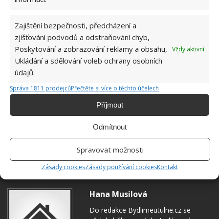
Zajištění bezpečnosti, předcházení a
zjišťování podvodů a odstraňování chyb,
Poskytování a zobrazování reklamy a obsahu,
Vždy aktivní
Ukládání a sdělování voleb ochrany osobních
údajů.
Správa 1811 prodejců
Přečtěte si více o těchto účelech
Příjmout
Odmítnout
Spravovat možnosti
DOMÁCÍ PRÁCE
RADY A TIPY
TOALETA
Zásady cookies
Zásady používání cookies
Kontakt
Hana Musilová
Do redakce Bydlimeutulne.cz se