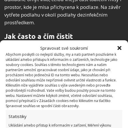
prostor, kde je mísa přichycena k podlaze. Na závěr
vytřete podlahu v okolí podlahy dezinfekčním
prostředkem.
Jak často a čím čistit
Spravovat své soukromí
Toaletu vždy čistěte v ochranných rukavicích, nejlépe
Abychom poskytli co nejlepší služby, my a naši partneři používáme k
jednorázovými čisticími ubrousky či papírovými
ukládání a/nebo přístupu k informacím o zařízeních, technologie jako
soubory cookies. Souhlas s těmito technologiemi nám a našim
ubrousky. Pokud se vám to zdá příliš neekologické,
partnerům umožní zpracovávat osobní údaje, jako je chování při
vyčleňte si speciální houbičky či hadříky, které
procházení nebo jedinečná ID na tomto webu. Nesouhlas nebo
odvolání souhlasu může nepříznivě ovlivnit určité vlastnosti a funkce.
budete používat pouze na toaletu a po použití je
Kliknutím níže vyjádřete souhlas s výše uvedeným nebo proveďte
vždy důkladně vydezinfikujte a vyperte v horké vodě.
podrobnější rozhodnutí. Vaše volby budou použity pouze na tomto
webu. Nastavení můžete kdykoli změnit, včetně odvolání souhlasu,
Další možností je jejich vložení na třicet sekund do
pomocí přepínačů v Zásadách cookies nebo kliknutím na tlačítko
mikrovlnné trouby, která zničí veškeré škodlivé
Spravovat souhlas ve spodní části obrazovky.
bakterie. Pokud jde o to, jak často bystě měli toaletu
Statistiky
správně čistit, tak vězte, že v závislosti na počtu osob
Ukládání a/nebo přístup k informacím v zařízení, Měření výkonu
v domácnosti alespoň dvakrát týdně.