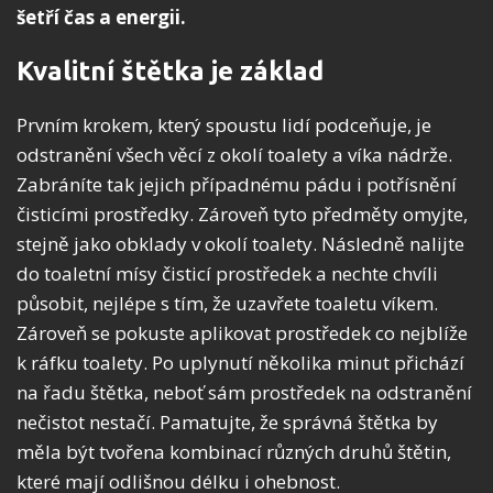
šetří čas a energii.
Kvalitní štětka je základ
Prvním krokem, který spoustu lidí podceňuje, je
odstranění všech věcí z okolí toalety a víka nádrže.
Zabráníte tak jejich případnému pádu i potřísnění
čisticími prostředky. Zároveň tyto předměty omyjte,
stejně jako obklady v okolí toalety. Následně nalijte
do toaletní mísy čisticí prostředek a nechte chvíli
působit, nejlépe s tím, že uzavřete toaletu víkem.
Zároveň se pokuste aplikovat prostředek co nejblíže
k ráfku toalety. Po uplynutí několika minut přichází
na řadu štětka, neboť sám prostředek na odstranění
nečistot nestačí. Pamatujte, že správná štětka by
měla být tvořena kombinací různých druhů štětin,
které mají odlišnou délku i ohebnost.