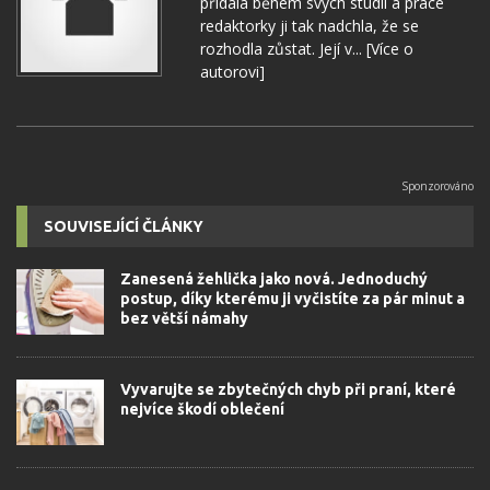
přidala během svých studií a práce
redaktorky ji tak nadchla, že se
rozhodla zůstat. Její v...
[Více o
autorovi]
SOUVISEJÍCÍ ČLÁNKY
Zanesená žehlička jako nová. Jednoduchý
postup, díky kterému ji vyčistíte za pár minut a
bez větší námahy
Vyvarujte se zbytečných chyb při praní, které
nejvíce škodí oblečení