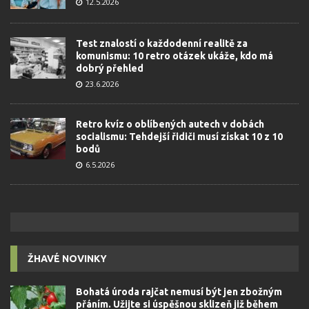
12.5.2026
Test znalostí o každodenní realitě za
komunismu: 10 retro otázek ukáže, kdo má
dobrý přehled
23.6.2026
Retro kvíz o oblíbených autech v dobách
socialismu: Tehdejší řidiči musí získat 10 z 10
bodů
6.5.2026
ŽHAVÉ NOVINKY
Bohatá úroda rajčat nemusí být jen zbožným
přáním. Užijte si úspěšnou sklizeň již během