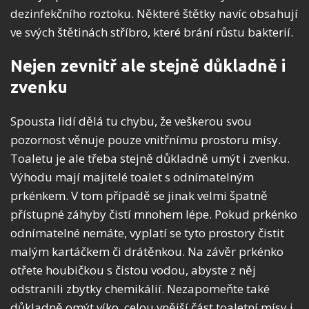
dezinfekčního roztoku. Některé štětky navíc obsahují
ve svých štětinách stříbro, které brání růstu bakterií.
Nejen zevnitř ale stejně důkladně i
zvenku
Spousta lidí dělá tu chybu, že veškerou svou
pozornost věnuje pouze vnitřnímu prostoru mísy.
Toaletu je ale třeba stejně důkladně umýt i zvenku.
Výhodu mají majitelé toalet s odnímatelným
prkénkem. V tom případě se jinak velmi špatně
přístupné záhyby čistí mnohem lépe. Pokud prkénko
odnímatelné nemáte, vyplatí se tyto prostory čistit
malým kartáčkem či drátěnkou. Na závěr prkénko
otřete houbičkou s čistou vodou, abyste z něj
odstranili zbytky chemikálií. Nezapomeňte také
důkladně omýt víko, celou vnější část toaletní mísy i