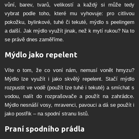
vůní, barev, tvarů, velikostí a každý si může tedy
vybrat podle toho, které mu vyhovuje: pro citlivou
pokožku, bylinkové, tuhé či tekuté, mýdlo s peelingem
a další. Jak mýdlo využít jinak, než k mytí rukou? Na to
se právě dnes zaměříme.
Mýdlo jako repelent
Víte o tom, že co voní nám, nemusí vonět hmyzu?
Mýdlo lze využít i jako skvělý repelent. Stačí mýdlo
rozpustit ve vodě (použít lze tuhé i tekuté) a smíchat s
vodou, nalít do rozprašovače a použít na zahrádce.
Mýdlo nesnáší vosy, mravenci, pavouci a dá se použít i
jako postřik – na spodní stranu listů.
Praní spodního prádla