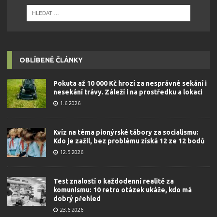
OBLÍBENÉ ČLÁNKY
Pokuta až 10 000 Kč hrozí za nesprávné sekání i
nesekání trávy. Záleží i na prostředku a lokaci
1.6.2026
Kvíz na téma pionýrské tábory za socialismu:
Kdo je zažil, bez problému získá 12 ze 12 bodů
12.5.2026
Test znalostí o každodenní realitě za
komunismu: 10 retro otázek ukáže, kdo má
dobrý přehled
23.6.2026