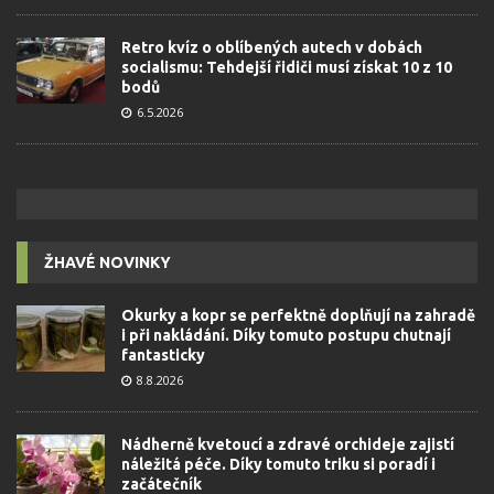
Retro kvíz o oblíbených autech v dobách
socialismu: Tehdejší řidiči musí získat 10 z 10
bodů
6.5.2026
ŽHAVÉ NOVINKY
Okurky a kopr se perfektně doplňují na zahradě
i při nakládání. Díky tomuto postupu chutnají
fantasticky
8.8.2026
Nádherně kvetoucí a zdravé orchideje zajistí
náležitá péče. Díky tomuto triku si poradí i
začátečník