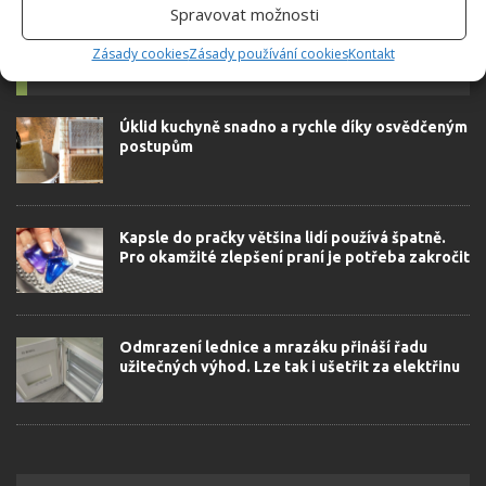
Spravovat možnosti
Zásady cookies
Zásady používání cookies
Kontakt
SOUVISEJÍCÍ ČLÁNKY
Úklid kuchyně snadno a rychle díky osvědčeným
postupům
Kapsle do pračky většina lidí používá špatně.
Pro okamžité zlepšení praní je potřeba zakročit
Odmrazení lednice a mrazáku přináší řadu
užitečných výhod. Lze tak i ušetřit za elektřinu