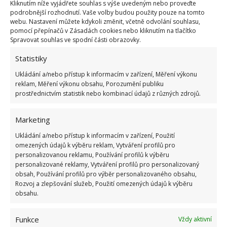
Kliknutím níže vyjádřete souhlas s výše uvedeným nebo proveďte
o vrzajících dveřích, stačí mýdlem potřít panty, kde to
podrobnější rozhodnutí. Vaše volby budou použity pouze na tomto
vrže.
webu. Nastavení můžete kdykoli změnit, včetně odvolání souhlasu,
pomocí přepínačů v Zásadách cookies nebo kliknutím na tlačítko
Spravovat souhlas ve spodní části obrazovky.
Zamezí mlžení brýlí
Statistiky
Potřete obě strany brýlí namydlenými prsty a utřete do
Ukládání a/nebo přístup k informacím v zařízení, Měření výkonu
reklam, Měření výkonu obsahu, Porozumění publiku
sucha. Brýle se vám nebudu mlžit.
prostřednictvím statistik nebo kombinací údajů z různých zdrojů.
Odstraní zápach z obuvi
Marketing
No občas se to může stát, že někomu zkrátka zrovna
Ukládání a/nebo přístup k informacím v zařízení, Použití
omezených údajů k výběru reklam, Vytváření profilů pro
nevoní obuv. Pak je pomoc snadná. Stačí vložit
personalizovanou reklamu, Používání profilů k výběru
zabalená mýdla (v novinách, papíru) do bot a nechat
personalizované reklamy, Vytváření profilů pro personalizovaný
obsah, Používání profilů pro výběr personalizovaného obsahu,
přes noc. Ráno bude obuv opět v pořádku, zápach
Rozvoj a zlepšování služeb, Použití omezených údajů k výběru
zmizí.
obsahu.
Fotografie: Pixabay
Funkce
Vždy aktivní