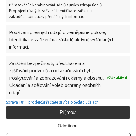
Přiřazování a kombinování údajů z jiných zdrojů údajů,
Propojení různých zařízení, Identifikace zařízení na
základě automaticky přenášených informací.
Používání přesných údajů o zeměpisné poloze,
Identifikace zařízení na základě aktivně vyžádaných
informací.
Zajištění bezpečnosti, předcházení a
zjišťování podvodů a odstraňování chyb,
Poskytování a zobrazování reklamy a obsahu,
Vždy aktivní
Ukládání a sdělování voleb ochrany osobních
údajů.
Správa 1811 prodejců
Přečtěte si více o těchto účelech
Příjmout
DOMÁCÍ PRÁCE
MÝDLO
ÚKLID
Odmítnout