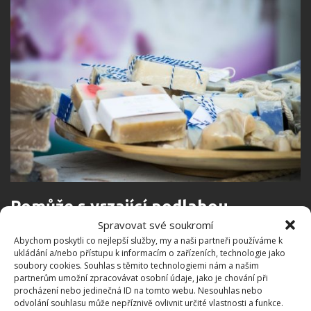
Pomůže s vrzající podlahou
Spravovat své soukromí
Abychom poskytli co nejlepší služby, my a naši partneři používáme k
Máte doma nebo na chalupě podlahu, která nepříjemně
ukládání a/nebo přístupu k informacím o zařízeních, technologie jako
vrže? Pak si můžete snadno poradit tak, že vpravíte
soubory cookies. Souhlas s těmito technologiemi nám a našim
partnerům umožní zpracovávat osobní údaje, jako je chování při
trochu tuhého navlhčeného mýdla do míst, kde podlaha
procházení nebo jedinečná ID na tomto webu. Nesouhlas nebo
vrže nejvíce a na nějaký čas máte opět klid. Totéž platí
odvolání souhlasu může nepříznivě ovlivnit určité vlastnosti a funkce.