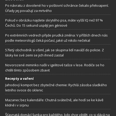
Po návratu z dovolené ho v poštovní schránce čekalo překvapení.
Úřady jej považují za mrtvého
Pokud v obrázku najdete skrytého psa, máte vyšší IQ než 97 %
Čechů. Do 15 sekund uspějí jen géniové
Po extrémních vedrech přijde prudká změna: V příštích dnech nás
podle meteorologů čeká počasí, jaké už nikdo nečekal
57letý obchodník si všiml, jak se skupina lidí naváží do policie. Z
lásky ke své zemi se jich ihned zastal
Novorozené miminko našli v igelitové tašce v lese. Rodiče se ho
chtěli tímto způsobem zbavit
Recepty a vaření
Jahodový kompot bez zbytečné chemie: Rychlá zásoba sladkého
letního ovoce do sklenic
Mazanec bez kalendáře: Chutná svátečně, ale hodí se ke kávě
klidně i v srpnu
Šťavnatá domácí šunka pro každého, kdo chce vědět, co si dává na