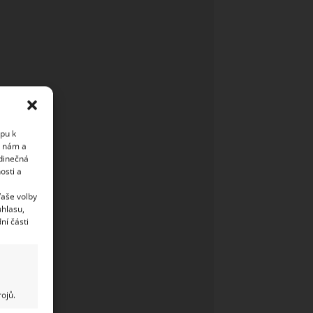
upu k
i nám a
edinečná
osti a
Vaše volby
uhlasu,
ní části
ojů.