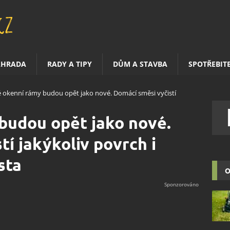
AHRADA
RADY A TIPY
DŮM A STAVBA
SPOTŘEBIT
é okenní rámy budou opět jako nové. Domácí směsi vyčistí
budou opět jako nové.
í jakýkoliv povrch i
sta
O