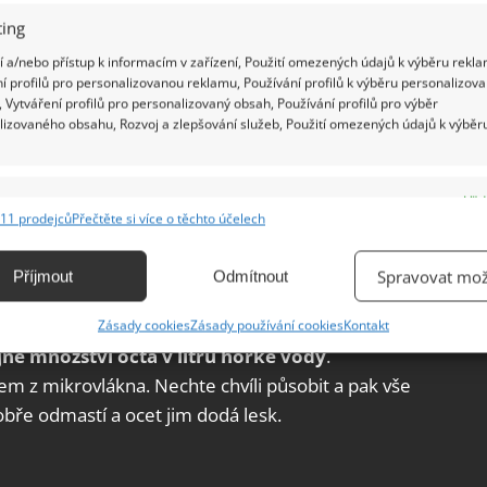
ing
 a/nebo přístup k informacím v zařízení, Použití omezených údajů k výběru rekla
í profilů pro personalizovanou reklamu, Používání profilů k výběru personalizov
 Vytváření profilů pro personalizovaný obsah, Používání profilů pro výběr
lizovaného obsahu, Rozvoj a zlepšování služeb, Použití omezených údajů k výběr
e
Vžd
11 prodejců
Přečtěte si více o těchto účelech
ání a kombinování údajů z jiných zdrojů údajů, Propojení různých zařízení,
kace zařízení na základě automaticky přenášených informací.
Spravovat mož
Příjmout
Odmítnout
ání přesných údajů o zeměpisné poloze, Identifikace zařízení na
 tentokrát v kombinaci s prostředkem na nádobí.
Zásady cookies
Zásady používání cookies
Kontakt
ě aktivně vyžádaných informací.
jné množství octa v litru horké vody
.
m z mikrovlákna. Nechte chvíli působit a pak vše
ění bezpečnosti, předcházení a zjišťování podvodů a
obře odmastí a ocet jim dodá lesk.
ňování chyb, Poskytování a zobrazování reklamy a obsahu,
Vžd
ní a sdělování voleb ochrany osobních údajů.