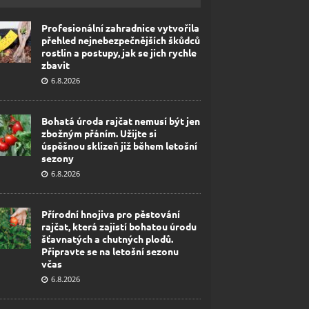
Profesionální zahradnice vytvořila
přehled nejnebezpečnějších škůdců
rostlin a postupy, jak se jich rychle
zbavit
6.8.2026
Bohatá úroda rajčat nemusí být jen
zbožným přáním. Užijte si
úspěšnou sklizeň již během letošní
sezony
6.8.2026
Přírodní hnojiva pro pěstování
rajčat, která zajistí bohatou úrodu
šťavnatých a chutných plodů.
Připravte se na letošní sezonu
včas
6.8.2026