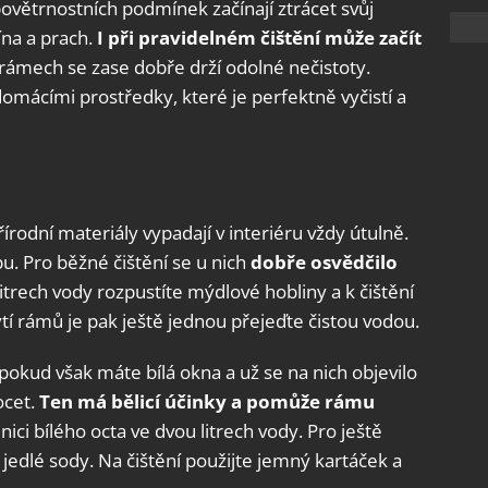
větrnostních podmínek začínají ztrácet svůj
ína a prach.
I při pravidelném čištění může začít
rámech se zase dobře drží odolné nečistoty.
omácími prostředky, které je perfektně vyčistí a
rodní materiály vypadají v interiéru vždy útulně.
u. Pro běžné čištění se u nich
dobře osvědčilo
litrech vody rozpustíte mýdlové hobliny a k čištění
tí rámů je pak ještě jednou přejeďte čistou vodou.
okud však máte bílá okna a už se na nich objevilo
ocet.
Ten má bělicí účinky a pomůže rámu
enici bílého octa ve dvou litrech vody. Pro ještě
ci jedlé sody. Na čištění použijte jemný kartáček a