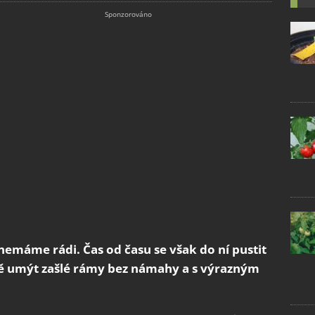
 nemáme rádi. Čas od času se však do ní pustit
ě umýt zašlé rámy bez námahy a s výrazným