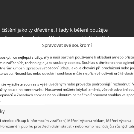
ištění jako ty dřevěné. I tady k bělení použijte
ačem, odstraňuje zašlé skvrny a má bělicí účinky.
Spravovat své soukromí
íchejte
v ní
4 lžíce jedlé sody. Výsledná pasta by
onzistence by mohla rám poškrábat. Naneste ji
oskytli co nejlepší služby, my a naši partneři používáme k ukládání a/nebo příst
yjte čistou vodou.
m o zařízeních, technologie jako soubory cookies. Souhlas s těmito technologiem
tnerům umožní zpracovávat osobní údaje, jako je chování při procházení nebo j
to webu. Nesouhlas nebo odvolání souhlasu může nepříznivě ovlivnit určité vlastn
 níže vyjádřete souhlas s výše uvedeným nebo proveďte podrobnější rozhodnutí. 
žity pouze na tomto webu. Nastavení můžete kdykoli změnit, včetně odvolání so
epínačů v Zásadách cookies nebo kliknutím na tlačítko Spravovat souhlas ve spod
.
iky
 a/nebo přístup k informacím v zařízení, Měření výkonu reklam, Měření výkonu
Porozumění publiku prostřednictvím statistik nebo kombinací údajů z různých zdr