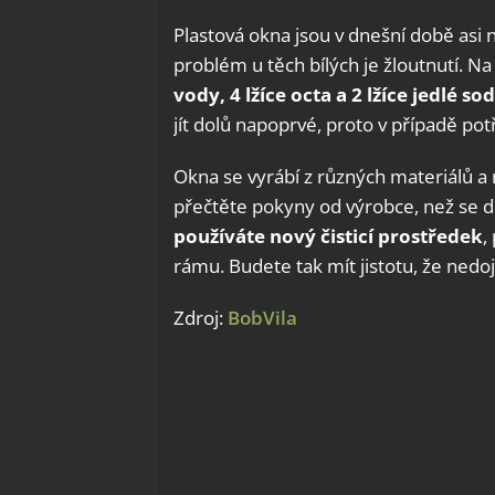
Plastová okna jsou v dnešní době asi n
problém u těch bílých je žloutnutí. Na
vody, 4 lžíce octa a 2 lžíce jedlé so
jít dolů napoprvé, proto v případě po
Okna se vyrábí z různých materiálů a n
přečtěte pokyny od výrobce, než se d
používáte nový čisticí prostředek
,
rámu. Budete tak mít jistotu, že nedo
Zdroj:
BobVila