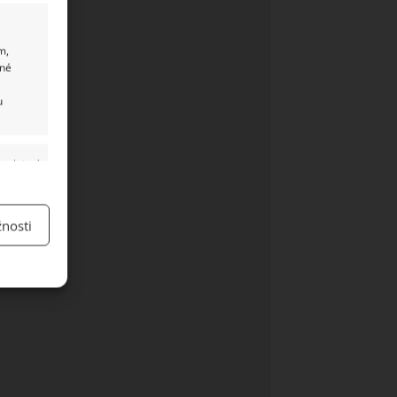
m,
ané
u
y aktivní
nosti
y aktivní