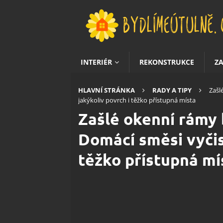
INTERIÉR
REKONSTRUKCE
Z
HLAVNÍ STRÁNKA
RADY A TIPY
Zašl
jakýkoliv povrch i těžko přístupná místa
Zašlé okenní rámy 
Domácí směsi vyčist
těžko přístupná mí