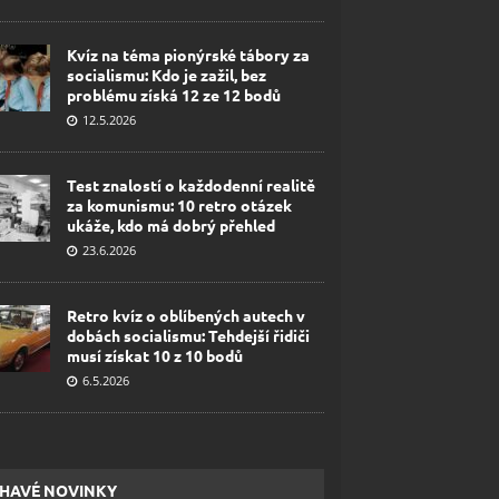
Kvíz na téma pionýrské tábory za
socialismu: Kdo je zažil, bez
problému získá 12 ze 12 bodů
12.5.2026
Test znalostí o každodenní realitě
za komunismu: 10 retro otázek
ukáže, kdo má dobrý přehled
23.6.2026
Retro kvíz o oblíbených autech v
dobách socialismu: Tehdejší řidiči
musí získat 10 z 10 bodů
6.5.2026
HAVÉ NOVINKY