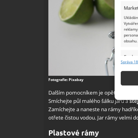
Market
Ukládání
Vytvářen
reklamy,
persona
obsahu.
Funkc
Správa 18
Přiřazov
Identifi
Fotografie: Pixabay
Použív
Dalším pomocníkem je opět bílý ocet,
základ
Smíchejte půl malého šálku jaru a
ste
Zamíchejte a naneste na rámy hadříke
Zajišt
otřete čistou vodou. Jar rámy velmi d
odstra
Ukládá
Plastové rámy