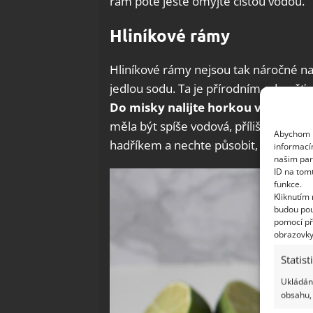
rám poté ještě omyjte čistou vodou.
Hliníkové rámy
Hliníkové rámy nejsou tak náročné na č
jedlou sodu. Ta je přírodním odmašťov
Do misky nalijte horkou vodu a sm
měla být spíše vodová, příliš hrubá k
Abychom p
hadříkem a nechte působit, poté ji sm
informací
našim par
ID na tom
funkce.
Kliknutím
budou pou
pomocí př
obrazovky
Statist
Ukládání
obsahu, 