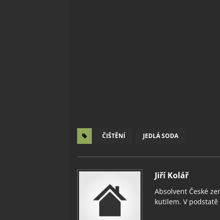
ČIŠTĚNÍ
JEDLÁ SODA
Jiří Kolář
Absolvent České zem
kutilem. V podstatě v