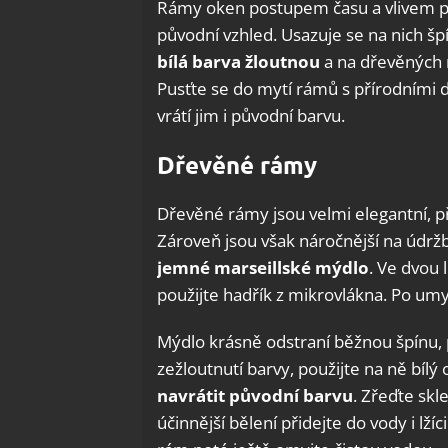
Rámy oken postupem času a vlivem po
původní vzhled. Usazuje se na nich šp
bílá barva žloutnou
a na dřevěných 
Pusťte se do mytí rámů s přírodními d
vrátí jim i původní barvu.
Dřevěné rámy
Dřevěné rámy jsou velmi elegantní, pří
Zároveň jsou však náročnější na údržb
jemné marseillské mýdlo
. Ve dvou 
použijte hadřík z mikrovlákna. Po umy
Mýdlo krásně odstraní běžnou špínu, p
zežloutnutí barvy, použijte na ně bílý 
navrátit původní barvu
. Zřeďte skl
účinnější bělení přidejte do vody i lží