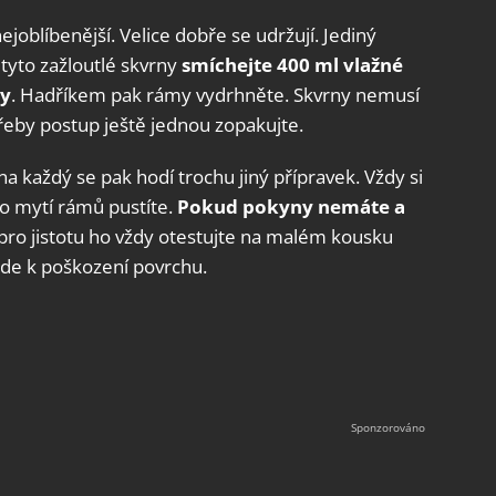
ejoblíbenější. Velice dobře se udržují. Jediný
 tyto zažloutlé skvrny
smíchejte 400 ml vlažné
dy
. Hadříkem pak rámy vydrhněte. Skvrny nemusí
třeby postup ještě jednou zopakujte.
a každý se pak hodí trochu jiný přípravek. Vždy si
o mytí rámů pustíte.
Pokud pokyny nemáte a
 pro jistotu ho vždy otestujte na malém kousku
jde k poškození povrchu.