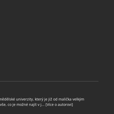
ědělské univerzity, který je již od malička velkým
še, co je možné najít v j...
[Více o autorovi]